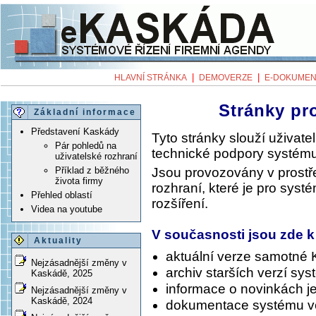
|
|
HLAVNÍ STRÁNKA
DEMOVERZE
E-DOKUMEN
Stránky pr
Základní informace
Představení Kaskády
Tyto stránky slouží uživa
Pár pohledů na
technické podpory systému
uživatelské rozhraní
Jsou provozovány v prost
Příklad z běžného
života firmy
rozhraní, které je pro syst
Přehled oblastí
rozšíření.
Videa na youtube
V současnosti jsou zde k
Aktuality
aktuální verze samotné
Nejzásadnější změny v
archiv starších verzí sy
Kaskádě, 2025
informace o novinkách je
Nejzásadnější změny v
Kaskádě, 2024
dokumentace systému v