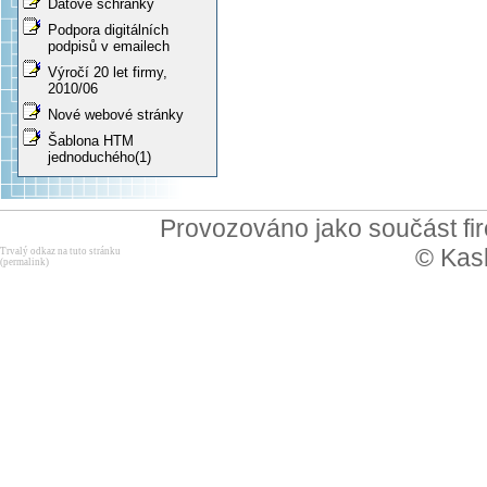
Datové schránky
Podpora digitálních
podpisů v emailech
Výročí 20 let firmy,
2010/06
Nové webové stránky
Šablona HTM
jednoduchého(1)
Provozováno jako součást f
© Kask
Trvalý odkaz na tuto stránku
(permalink)