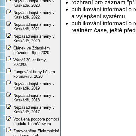
Nejzásadnější změny v
rozhraní pro záznam "př
Kaskádě, 2023
publikování informací o
Nejzásadnější změny v
a vylepšení systému
Kaskádě, 2022
publikování informací o
Nejzásadnější změny v
Kaskádě, 2021
reálném čase, ještě pře
Nejzásadnější změny v
Kaskádě, 2020
Článek ve Ždárském
průvodci - říjen 2020
Výročí 30 let firmy,
2020/06
Fungování firmy během
koronaviru, 2020
Nejzásadnější změny v
Kaskádě, 2019
Nejzásadnější změny v
Kaskádě, 2018
Nejzásadnější změny v
Kaskádě, 2017
Vzdálená podpora pomocí
modulu TeamVieweru
Zprovozněna Elektronická
evidence tržeb