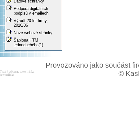
Datové schránky
Podpora digitálních
podpisů v emailech
Výročí 20 let firmy,
2010/06
Nové webové stránky
Šablona HTM
jednoduchého(1)
Provozováno jako součást f
© Kask
Trvalý odkaz na tuto stránku
(permalink)