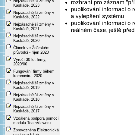
Nejzásadnější změny v
rozhraní pro záznam "př
Kaskádě, 2023
publikování informací o
Nejzásadnější změny v
a vylepšení systému
Kaskádě, 2022
publikování informací o
Nejzásadnější změny v
Kaskádě, 2021
reálném čase, ještě pře
Nejzásadnější změny v
Kaskádě, 2020
Článek ve Ždárském
průvodci - říjen 2020
Výročí 30 let firmy,
2020/06
Fungování firmy během
koronaviru, 2020
Nejzásadnější změny v
Kaskádě, 2019
Nejzásadnější změny v
Kaskádě, 2018
Nejzásadnější změny v
Kaskádě, 2017
Vzdálená podpora pomocí
modulu TeamVieweru
Zprovozněna Elektronická
evidence tržeb