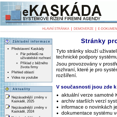
|
|
HLAVNÍ STRÁNKA
DEMOVERZE
E-DOKUMEN
Stránky pr
Základní informace
Představení Kaskády
Tyto stránky slouží uživa
Pár pohledů na
technické podpory systému
uživatelské rozhraní
Jsou provozovány v prost
Příklad z běžného
života firmy
rozhraní, které je pro syst
Přehled oblastí
rozšíření.
Videa na youtube
V současnosti jsou zde k
Aktuality
aktuální verze samotné
Nejzásadnější změny v
archiv starších verzí sy
Kaskádě, 2025
informace o novinkách je
Nejzásadnější změny v
Kaskádě, 2024
dokumentace systému v