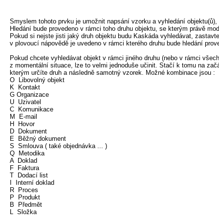
Smyslem tohoto prvku je umožnit napsání vzorku a vyhledání objektu(ů), 
Hledání bude provedeno v rámci toho druhu objektu, se kterým právě modu
Pokud si nejste jisti jaký druh objektu budu Kaskáda vyhledávat, zastavt
v plovoucí nápovědě je uvedeno v rámci kterého druhu bude hledání prov
Pokud chcete vyhledávat objekt v rámci jiného druhu (nebo v rámci všech 
z momentální situace, lze to velmi jednoduše učinit. Stačí k tomu na za
kterým určíte druh a následně samotný vzorek. Možné kombinace jsou :

O  Libovolný objekt

K  Kontakt

G Organizace

U  Uzivatel

C  Komunikace

M  E-mail

H  Hovor

D  Dokument

E  Běžný dokument

S  Smlouva ( také objednávka ... )

Q  Metodika

A  Doklad

F  Faktura

T  Dodací list

I  Interní doklad

R  Proces

P  Produkt

B  Předmět

L  Složka
