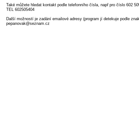
Také můžete hledat kontakt podle telefonního čísla, např pro číslo 602 505
TEL 602505404

Další možností je zadání emailové adresy (program jí detekuje podle znaku
pepanovak@seznam.cz