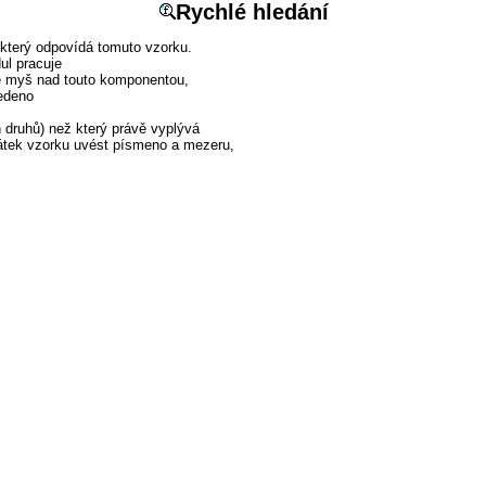
Rychlé hledání
který odpovídá tomuto vzorku.

l pracuje

e myš nad touto komponentou, 

edeno

druhů) než který právě vyplývá 

čátek vzorku uvést písmeno a mezeru, 
