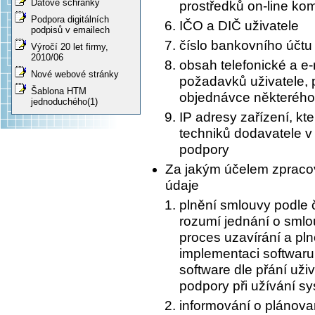
Datové schránky
prostředků on-line ko
Podpora digitálních
IČO a DIČ uživatele
podpisů v emailech
číslo bankovního účtu 
Výročí 20 let firmy,
2010/06
obsah telefonické a e
Nové webové stránky
požadavků uživatele, 
Šablona HTM
objednávce některého
jednoduchého(1)
IP adresy zařízení, kte
techniků dodavatele v
podpory
Za jakým účelem zpraco
údaje
plnění smlouvy podle č
rozumí jednání o sml
proces uzavírání a pln
implementaci softwar
software dle přání uži
podpory při užívání s
informování o plánov