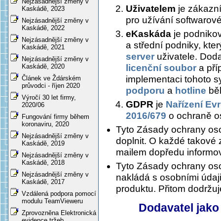
Nejzásadnější změny v
Uživatelem
je zákazní
Kaskádě, 2023
pro užívání softwaro
Nejzásadnější změny v
Kaskádě, 2022
eKaskáda
je podnikov
Nejzásadnější změny v
a střední podniky, kter
Kaskádě, 2021
server
uživatele. Dod
Nejzásadnější změny v
licenční soubor
a pří
Kaskádě, 2020
implementaci tohoto s
Článek ve Ždárském
průvodci - říjen 2020
podporu
a
hotline
běh
Výročí 30 let firmy,
GDPR
je
Nařízení Ev
2020/06
2016/679
o ochraně o
Fungování firmy během
koronaviru, 2020
Tyto Zásady ochrany oso
Nejzásadnější změny v
doplnit. O každé takové
Kaskádě, 2019
mailem dopředu informov
Nejzásadnější změny v
Kaskádě, 2018
Tyto Zásady ochrany oso
Nejzásadnější změny v
nakládá s osobními údaji 
Kaskádě, 2017
produktu. Přitom dodržu
Vzdálená podpora pomocí
modulu TeamVieweru
Dodavatel jako
Zprovozněna Elektronická
evidence tržeb