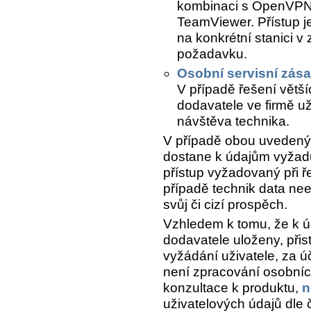
kombinaci s OpenVPN 
TeamViewer. Přístup j
na konkrétní stanici v
požadavku.
Osobní servisní zás
V případě řešení větší
dodavatele ve firmě už
návštěva technika.
V případě obou uvedenýc
dostane k údajům vyžadu
přístup vyžadovaný při 
případě technik data nee
svůj či cizí prospěch.
Vzhledem k tomu, že k ú
dodavatele uloženy, při
vyžádání uživatele, za 
není zpracování osobních
konzultace k produktu,
n
uživatelových údajů dle 