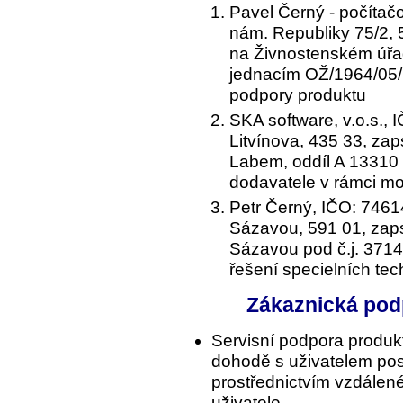
Pavel Černý - počítač
nám. Republiky 75/2,
na Živnostenském úřa
jednacím OŽ/1964/05/
podpory produktu
SKA software, v.o.s.,
Litvínova, 435 33, za
Labem, oddíl A 13310
dodavatele v rámci m
Petr Černý, IČO: 7461
Sázavou, 591 01, zap
Sázavou pod č.j. 3714
řešení specielních te
Zákaznická podp
Servisní podpora produkt
dohodě s uživatelem pos
prostřednictvím vzdálen
uživatele.