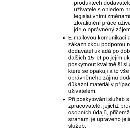
produktech dodavatele
uživatele s ohledem 
legislativními změnam
zkvalitnění práce uživ
jde o oprávněný zájem
E-mailovou komunikaci a
zákaznickou podporou n
dodavatel ukládá po dobu
dalších 15 let po jejím 
poskytnout kvalitnější s
které se opakují a to vš
oprávněného zájmu dodav
důkazní materiál v příp
uživatelem.
Při poskytování služeb s
zpracovatelé, jejichž pr
osobních údajů, přičemž
stranami je upraveno jej
služeb.