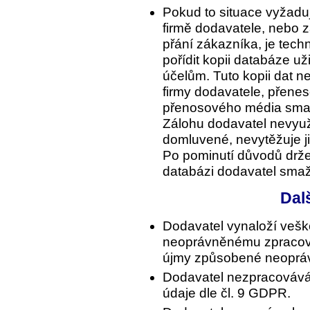
Pokud to situace vyžadu
firmě dodavatele, nebo z
přání zákazníka, je tec
pořídit kopii databáze už
účelům. Tuto kopii dat n
firmy dodavatele, přene
přenosového média sma
Zálohu dodavatel nevyuž
domluvené, nevytěžuje ji 
Po pominutí důvodů držet
databázi dodavatel sma
Dal
Dodavatel vynaloží veške
neoprávněnému zpracová
újmy způsobené neopráv
Dodavatel nezpracovává o
údaje dle čl. 9 GDPR.