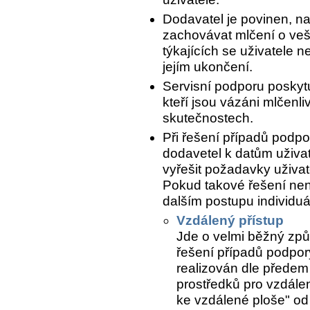
Dodavatel je povinen, n
zachovávat mlčení o ve
týkajících se uživatele n
jejím ukončení.
Servisní podporu poskytu
kteří jsou vázáni mlčenli
skutečnostech.
Při řešení případů podpo
dodavetel k datům uživat
vyřešit požadavky uživate
Pokud takové řešení nen
dalším postupu individuál
Vzdálený přístup
Jde o velmi běžný způ
řešení případů podpory
realizován dle předem
prostředků pro vzdálen
ke vzdálené ploše" od 