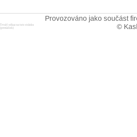
Provozováno jako součást f
© Kask
Trvalý odkaz na tuto stránku
(permalink)