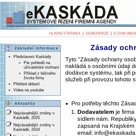
|
|
HLAVNÍ STRÁNKA
DEMOVERZE
E-DOKUMEN
Zásady och
Základní informace
Představení Kaskády
Tyto "Zásady ochrany osob
Pár pohledů na
nakládá s osobními údaji 
uživatelské rozhraní
dodávce systému, tak při 
Příklad z běžného
života firmy
služeb při provozu tohoto 
Přehled oblastí
Videa na youtube
Pro potřeby těchto Zása
Aktuality
Dodavatelem
je firma
Nejzásadnější změny v
Kaskádě, 2025
sídlem nám. Republiky
zapsaná na Krajském 
Nejzásadnější změny v
Kaskádě, 2024
email: info@ekaskada.