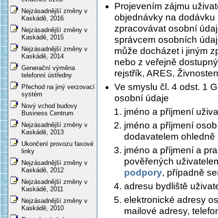
Projevením zájmu uživat
Nejzásadnější změny v
objednávky na dodávku 
Kaskádě, 2016
zpracovávat osobní údaje
Nejzásadnější změny v
Kaskádě, 2015
správcem osobních údaj
Nejzásadnější změny v
může docházet i jiným 
Kaskádě, 2014
nebo z veřejně dostupný
Generační výměna
rejstřík, ARES, Živnosten
telefonní ústředny
Ve smyslu čl. 4 odst. 1
Přechod na jiný verzovací
systém
osobní údaje
Nový vchod budovy
jméno a příjmení uživa
Business Centrum
jméno a příjmení osob
Nejzásadnější změny v
Kaskádě, 2013
dodavatelem ohledně 
Ukončení provozu faxové
jméno a příjmení a pra
linky
pověřených uživatele
Nejzásadnější změny v
Kaskádě, 2012
podpory
, případně se
Nejzásadnější změny v
adresu bydliště uživat
Kaskádě, 2011
elektronické adresy os
Nejzásadnější změny v
Kaskádě, 2010
mailové adresy, telefo