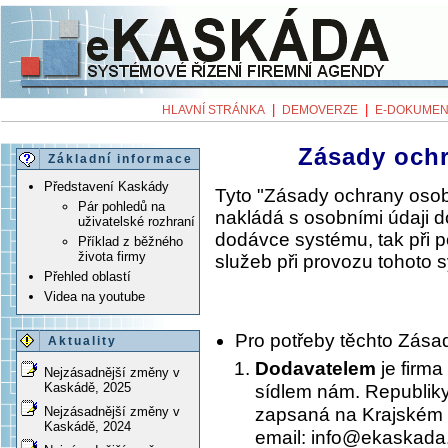
|
|
HLAVNÍ STRÁNKA
DEMOVERZE
E-DOKUMEN
Zásady och
Základní informace
Představení Kaskády
Tyto "Zásady ochrany osob
Pár pohledů na
nakládá s osobními údaji 
uživatelské rozhraní
dodávce systému, tak při 
Příklad z běžného
života firmy
služeb při provozu tohoto 
Přehled oblastí
Videa na youtube
Pro potřeby těchto Zása
Aktuality
Dodavatelem
je firma
Nejzásadnější změny v
Kaskádě, 2025
sídlem nám. Republiky
zapsaná na Krajském 
Nejzásadnější změny v
Kaskádě, 2024
email: info@ekaskada.