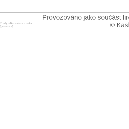
Provozováno jako součást f
© Kask
Trvalý odkaz na tuto stránku
(permalink)