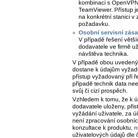
kombinaci s OpenVPN 
TeamViewer. Přístup j
na konkrétní stanici v
požadavku.
Osobní servisní zás
V případě řešení větší
dodavatele ve firmě už
návštěva technika.
V případě obou uvedenýc
dostane k údajům vyžadu
přístup vyžadovaný při 
případě technik data nee
svůj či cizí prospěch.
Vzhledem k tomu, že k ú
dodavatele uloženy, při
vyžádání uživatele, za 
není zpracování osobních
konzultace k produktu,
n
uživatelových údajů dle 