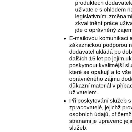
produktech dodavatele
uživatele s ohledem 
legislativními změnam
zkvalitnění práce uživ
jde o oprávněný zájem
E-mailovou komunikaci a
zákaznickou podporou n
dodavatel ukládá po dobu
dalších 15 let po jejím 
poskytnout kvalitnější s
které se opakují a to vš
oprávněného zájmu dodav
důkazní materiál v příp
uživatelem.
Při poskytování služeb s
zpracovatelé, jejichž pr
osobních údajů, přičemž
stranami je upraveno jej
služeb.