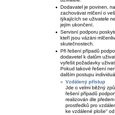
Dodavatel je povinen, n
zachovávat mlčení o ve
týkajících se uživatele n
jejím ukončení.
Servisní podporu poskytu
kteří jsou vázáni mlčenli
skutečnostech.
Při řešení případů podpo
dodavetel k datům uživat
vyřešit požadavky uživate
Pokud takové řešení nen
dalším postupu individuál
Vzdálený přístup
Jde o velmi běžný způ
řešení případů podpory
realizován dle předem
prostředků pro vzdálen
ke vzdálené ploše" od 