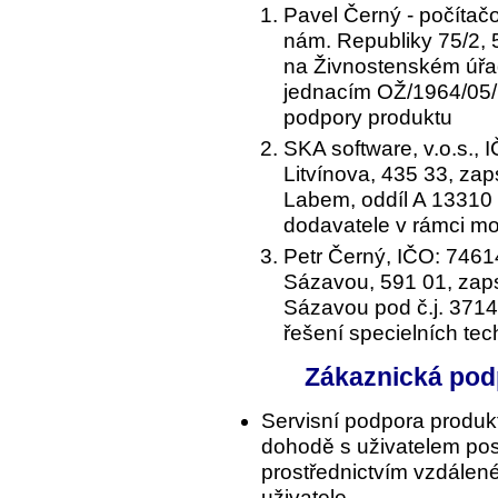
Pavel Černý - počítač
nám. Republiky 75/2,
na Živnostenském úřa
jednacím OŽ/1964/05/
podpory produktu
SKA software, v.o.s.,
Litvínova, 435 33, za
Labem, oddíl A 13310
dodavatele v rámci m
Petr Černý, IČO: 7461
Sázavou, 591 01, zap
Sázavou pod č.j. 3714
řešení specielních te
Zákaznická podp
Servisní podpora produkt
dohodě s uživatelem pos
prostřednictvím vzdálen
uživatele.