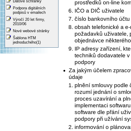
Datové schránky
prostředků on-line ko
Podpora digitálních
IČO a DIČ uživatele
podpisů v emailech
číslo bankovního účtu 
Výročí 20 let firmy,
2010/06
obsah telefonické a e
Nové webové stránky
požadavků uživatele, 
Šablona HTM
objednávce některého
jednoduchého(1)
IP adresy zařízení, kte
techniků dodavatele v
podpory
Za jakým účelem zpraco
údaje
plnění smlouvy podle č
rozumí jednání o sml
proces uzavírání a pln
implementaci softwar
software dle přání uži
podpory při užívání s
informování o plánov