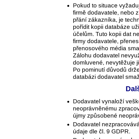
Pokud to situace vyžadu
firmě dodavatele, nebo z
přání zákazníka, je tec
pořídit kopii databáze už
účelům. Tuto kopii dat n
firmy dodavatele, přene
přenosového média sma
Zálohu dodavatel nevyuž
domluvené, nevytěžuje ji 
Po pominutí důvodů držet
databázi dodavatel sma
Dal
Dodavatel vynaloží veške
neoprávněnému zpracová
újmy způsobené neopráv
Dodavatel nezpracovává o
údaje dle čl. 9 GDPR.