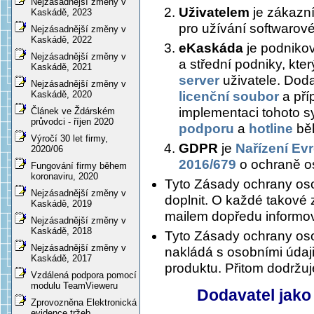
Nejzásadnější změny v
Uživatelem
je zákazní
Kaskádě, 2023
pro užívání softwaro
Nejzásadnější změny v
Kaskádě, 2022
eKaskáda
je podnikov
Nejzásadnější změny v
a střední podniky, kter
Kaskádě, 2021
server
uživatele. Dod
Nejzásadnější změny v
licenční soubor
a pří
Kaskádě, 2020
implementaci tohoto s
Článek ve Ždárském
průvodci - říjen 2020
podporu
a
hotline
běh
Výročí 30 let firmy,
GDPR
je
Nařízení Ev
2020/06
2016/679
o ochraně o
Fungování firmy během
koronaviru, 2020
Tyto Zásady ochrany oso
Nejzásadnější změny v
doplnit. O každé takové
Kaskádě, 2019
mailem dopředu informov
Nejzásadnější změny v
Kaskádě, 2018
Tyto Zásady ochrany oso
Nejzásadnější změny v
nakládá s osobními údaji 
Kaskádě, 2017
produktu. Přitom dodržu
Vzdálená podpora pomocí
modulu TeamVieweru
Dodavatel jako
Zprovozněna Elektronická
evidence tržeb