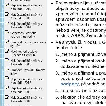
Projevením zájmu uživat
Nejzásadnější změny v
objednávky na dodávku 
Kaskádě, 2016
zpracovávat osobní údaje
Nejzásadnější změny v
Kaskádě, 2015
správcem osobních údaj
Nejzásadnější změny v
může docházet i jiným 
Kaskádě, 2014
nebo z veřejně dostupný
Generační výměna
rejstřík, ARES, Živnosten
telefonní ústředny
Ve smyslu čl. 4 odst. 1
Přechod na jiný verzovací
systém
osobní údaje
Nový vchod budovy
jméno a příjmení uživa
Business Centrum
jméno a příjmení osob
Nejzásadnější změny v
Kaskádě, 2013
dodavatelem ohledně 
Ukončení provozu faxové
jméno a příjmení a pra
linky
pověřených uživatele
Nejzásadnější změny v
Kaskádě, 2012
podpory
, případně se
Nejzásadnější změny v
adresu bydliště uživat
Kaskádě, 2011
elektronické adresy os
Nejzásadnější změny v
Kaskádě, 2010
mailové adresy, telefo