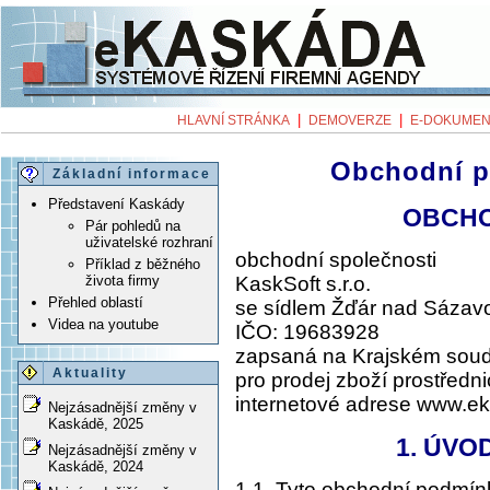
|
|
HLAVNÍ STRÁNKA
DEMOVERZE
E-DOKUMEN
Obchodní p
Základní informace
Představení Kaskády
OBCHO
Pár pohledů na
uživatelské rozhraní
obchodní společnosti
Příklad z běžného
KaskSoft s.r.o.
života firmy
Přehled oblastí
se sídlem Žďár nad Sázav
Videa na youtube
IČO: 19683928
zapsaná na Krajském soudě
Aktuality
pro prodej zboží prostředn
internetové adrese www.e
Nejzásadnější změny v
Kaskádě, 2025
1. ÚVO
Nejzásadnější změny v
Kaskádě, 2024
1.1. Tyto obchodní podmín