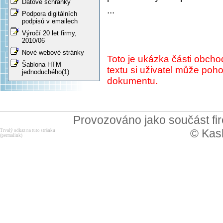
Datové schránky
...
Podpora digitálních
podpisů v emailech
Výročí 20 let firmy,
2010/06
Nové webové stránky
Toto je ukázka části obch
Šablona HTM
textu si uživatel může po
jednoduchého(1)
dokumentu.
Provozováno jako součást f
© Kask
Trvalý odkaz na tuto stránku
(permalink)