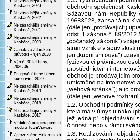
Nejzásadnější změny v
Kaskádě, 2023
obchodní společnosti KaskS
Sázavou, nám. Republiky 75
Nejzásadnější změny v
Kaskádě, 2022
19683928, zapsaná na Kra
Nejzásadnější změny v
(dále jen „prodávající“) up
Kaskádě, 2021
odst. 1 zákona č. 89/2012 
Nejzásadnější změny v
„občanský zákoník“) vzáje
Kaskádě, 2020
stran vzniklé v souvislost
Článek ve Ždárském
jen „kupní smlouva“) uzaví
průvodci - říjen 2020
fyzickou či právnickou osob
Výročí 30 let firmy,
2020/06
prostřednictvím internetov
Fungování firmy během
obchod je prodávajícím p
koronaviru, 2020
umístněné na internetové 
Nejzásadnější změny v
„webová stránka“), a to pr
Kaskádě, 2019
(dále jen „webové rozhraní
Nejzásadnější změny v
Kaskádě, 2018
1.2. Obchodní podmínky se
která má v úmyslu nakoupit
Nejzásadnější změny v
Kaskádě, 2017
jež jedná při objednávání 
Vzdálená podpora pomocí
činnosti nebo v rámci své
modulu TeamVieweru
1.3. Realizováním objedná
Zprovozněna Elektronická
evidence tržeb