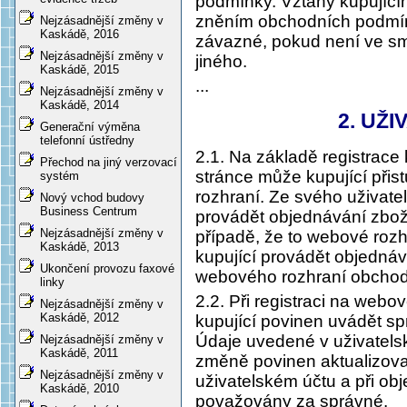
podmínky. Vztahy kupujícíh
zněním obchodních podmíne
Nejzásadnější změny v
Kaskádě, 2016
závazné, pokud není ve s
Nejzásadnější změny v
jiného.
Kaskádě, 2015
...
Nejzásadnější změny v
Kaskádě, 2014
2. UŽ
Generační výměna
telefonní ústředny
2.1. Na základě registrac
Přechod na jiný verzovací
stránce může kupující přis
systém
rozhraní. Ze svého uživate
Nový vchod budovy
Business Centrum
provádět objednávání zboží 
Nejzásadnější změny v
případě, že to webové ro
Kaskádě, 2013
kupující provádět objednáv
Ukončení provozu faxové
webového rozhraní obchod
linky
2.2. Při registraci na webo
Nejzásadnější změny v
Kaskádě, 2012
kupující povinen uvádět s
Údaje uvedené v uživatelské
Nejzásadnější změny v
Kaskádě, 2011
změně povinen aktualizova
Nejzásadnější změny v
uživatelském účtu a při ob
Kaskádě, 2010
považovány za správné.