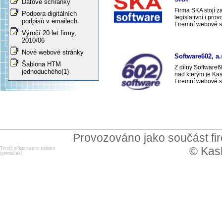
Datové schránky
Firma SKA stojí z
Podpora digitálních
legislativní i pro
podpisů v emailech
Firemní webové s
Výročí 20 let firmy,
2010/06
Nové webové stránky
Software602, a.
Šablona HTM
Z dílny Software6
jednoduchého(1)
nad kterým je Ka
Firemní webové s
Provozováno jako součást f
© Kask
Trvalý odkaz na tuto stránku
(permalink)