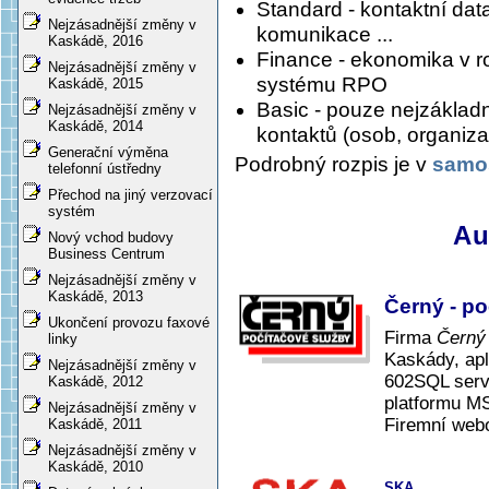
Standard - kontaktní da
Nejzásadnější změny v
komunikace ...
Kaskádě, 2016
Finance - ekonomika v r
Nejzásadnější změny v
systému RPO
Kaskádě, 2015
Basic - pouze nejzáklad
Nejzásadnější změny v
Kaskádě, 2014
kontaktů (osob, organizací
Generační výměna
Podrobný rozpis je v
samos
telefonní ústředny
Přechod na jiný verzovací
systém
Au
Nový vchod budovy
Business Centrum
Nejzásadnější změny v
Kaskádě, 2013
Černý - po
Ukončení provozu faxové
Firma
Černý 
linky
Kaskády, apl
Nejzásadnější změny v
602SQL serve
Kaskádě, 2012
platformu MS
Nejzásadnější změny v
Firemní web
Kaskádě, 2011
Nejzásadnější změny v
Kaskádě, 2010
SKA