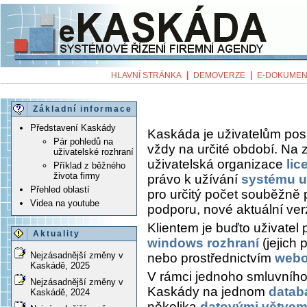
|
|
HLAVNÍ STRÁNKA
DEMOVERZE
E-DOKUMEN
Základní informace
Představení Kaskády
Kaskáda je uživatelům pos
Pár pohledů na
vždy na určité období. Na 
uživatelské rozhraní
uživatelská organizace
lic
Příklad z běžného
života firmy
právo k užívání
systému ur
Přehled oblastí
pro určitý počet souběžně p
Videa na youtube
podporu, nové aktuální ver
Klientem je buďto uživatel 
Aktuality
windows rozhraní
(jejich
Nejzásadnější změny v
nebo prostřednictvím
webo
Kaskádě, 2025
V rámci jednoho smluvního
Nejzásadnější změny v
Kaskády na jednom
datab
Kaskádě, 2024
několika
datovými větvem