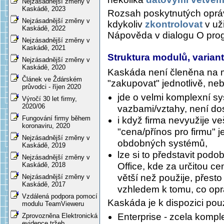
Nejzásadnější změny v
Kaskádě, 2023
Rozsah poskytnutých opráv
Nejzásadnější změny v
kdykoliv
zkontrolovat
v už
Kaskádě, 2022
Nápověda v dialogu O pro
Nejzásadnější změny v
Kaskádě, 2021
Struktura modulů, varian
Nejzásadnější změny v
Kaskádě, 2020
Kaskáda není členěna na mn
Článek ve Ždárském
"zakupovat" jednotlivě, ne
průvodci - říjen 2020
jde o velmi komplexní s
Výročí 30 let firmy,
2020/06
vazbami/vztahy, není dos
Fungování firmy během
i když firma nevyužije v
koronaviru, 2020
"cena/přínos pro firmu" 
Nejzásadnější změny v
obdobných systémů,
Kaskádě, 2019
lze si to představit pod
Nejzásadnější změny v
Office, kde za určitou 
Kaskádě, 2018
větší než použije, přesto 
Nejzásadnější změny v
Kaskádě, 2017
vzhledem k tomu, co opr
Vzdálená podpora pomocí
Kaskáda je k dispozici pou
modulu TeamVieweru
Enterprise - zcela kompl
Zprovozněna Elektronická
evidence tržeb