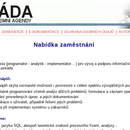
|
|
|
|
DEMOVERZE
E-DOKUMENTACE
OCHRANA OSOBNÍCH ÚDAJŮ
AUTOR
Nabídka zaměstnání
ista (programátor - analytik - implementátor ...) pro vývoj a podporu informačn
Kaskáda.
náplň:
áplň skýtá rozmanité možnosti i povinnosti v celém spektru vývojářských po
atné programování včetně analýz dílčích problémů, formulace a záznam spec
ání provedených úprav, a jejich dokumentování
kace s uživateli, případně řešení jejich problémů
a při implementaci systému u zákazníků
me:
 jazyka SQL, alespoň teoretické znalosti procesního řízení, analýzy...