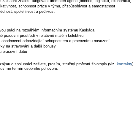
ň základní znalost fungování firemních agend (obchod, logistika, ekonomika,..
kativnost, schopnost práce v týmu, přizpůsobivost a samostatnost
ědnost, spolehlivost a pečlivost
:
vou práci na rozsáhlém informačním systému Kaskáda
é pracovní prostředí v relativně malém kolektivu
é ohodnocení odpovídající schopnostem a pracovnímu nasazení
vky na stravování a další bonusy
u pracovní dobu
zájmu o spolupráci zašlete, prosím, stručný profesní životopis (viz.
kontakty
uvíme termín osobního pohovoru.