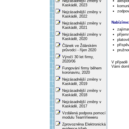
alespo
Nejzásadnější změny v
Kaskádě, 2023
komuni
zodpov
Nejzásadnější změny v
Kaskádě, 2022
Nabízíme
Nejzásadnější změny v
Kaskádě, 2021
zajíma
Nejzásadnější změny v
příjemn
Kaskádě, 2020
platov
příspě
Článek ve Ždárském
průvodci - říjen 2020
pružno
Výročí 30 let firmy,
2020/06
V případě 
Vámi doml
Fungování firmy během
koronaviru, 2020
Nejzásadnější změny v
Kaskádě, 2019
Nejzásadnější změny v
Kaskádě, 2018
Nejzásadnější změny v
Kaskádě, 2017
Vzdálená podpora pomocí
modulu TeamVieweru
Zprovozněna Elektronická
evidence tržeb