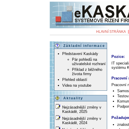
HLAVNÍ STRÁNKA
Základní informace
Představení Kaskády
Pozice:
Pár pohledů na
IT special
uživatelské rozhraní
systému 
Příklad z běžného
života firmy
Pracovní 
Přehled oblastí
Pracovní n
Videa na youtube
Samost
Testov
Aktuality
Komuni
Podpor
Nejzásadnější změny v
Kaskádě, 2025
Požaduje
Nejzásadnější změny v
Kaskádě, 2024
znalost