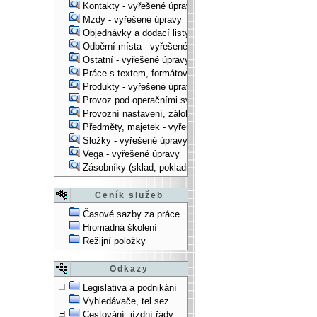
Kontakty - vyřešené úpravy
Mzdy - vyřešené úpravy
Objednávky a dodací listy - vyřešené úpravy
Odběrní místa - vyřešené úpravy
Ostatní - vyřešené úpravy
Práce s textem, formátování, ... - vyřešené úpravy
Produkty - vyřešené úpravy
Provoz pod operačními systémy, technologické věci - vy
Provozní nastavení, zálohování, instalace, ... - vyřešen
Předměty, majetek - vyřešené úpravy
Složky - vyřešené úpravy
Vega - vyřešené úpravy
Zásobníky (sklad, pokladna, bank. účet) - vyřešené úpra
Ceník služeb
Časové sazby za práce
Hromadná školení
Režijní položky
Odkazy
Legislativa a podnikání
Vyhledávače, tel.sez.
Cestování, jízdní řády