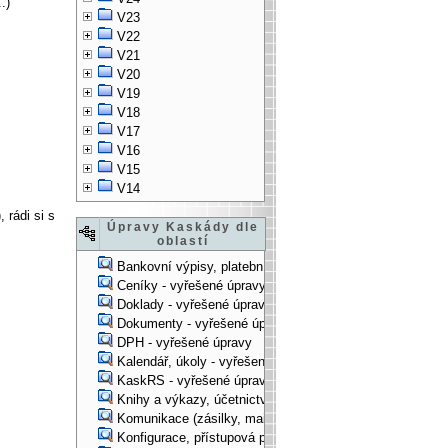
.)
V23
V22
V21
V20
V19
V18
V17
V16
V15
V14
), rádi si s
Úpravy Kaskády dle
oblastí
Bankovní výpisy, platební příkazy - vyřešené úpravy
Ceníky - vyřešené úpravy
Doklady - vyřešené úpravy
Dokumenty - vyřešené úpravy
DPH - vyřešené úpravy
Kalendář, úkoly - vyřešené úpravy
KaskRS - vyřešené úpravy
Knihy a výkazy, účetnictví - vyřešené úpravy
Komunikace (zásilky, mail-systém, ...) - vyřešené úpravy
Konfigurace, přístupová práva, ... - vyřešené úpravy