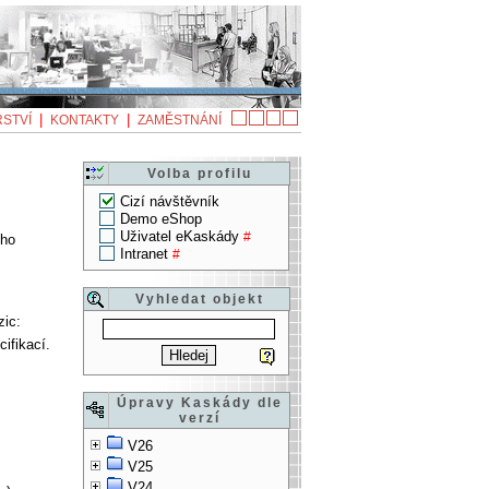
|
|
STVÍ
KONTAKTY
ZAMĚSTNÁNÍ
Volba profilu
Cizí návštěvník
Demo eShop
Uživatel eKaskády
#
ího
Intranet
#
Vyhledat objekt
zic:
ifikací.
Úpravy Kaskády dle
verzí
V26
V25
V24