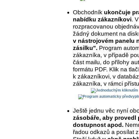
Obchodník
ukončuje prá
nabídku zákazníkovi
. 
rozpracovanou objednávk
žádný dokument na disk
v nástrojovém panelu na
zásilku".
Program automa
zákazníka, v případě pou
část mailu, do přílohy a
formátu PDF. Klik na tlač
k zákazníkovi, v databázi
zákazníka, v rámci příst
Ještě jednu věc nyní ob
zásobáře, aby provedl 
dostupnost apod.
Nemus
řadou odkazů a posílat z