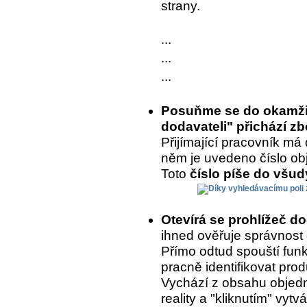
strany.
...
...
...
Posuňme se do okamžik
dodavateli" přichází zb
Přijímající pracovník má 
něm je uvedeno číslo ob
Toto
číslo píše do všu
Otevírá se prohlížeč d
ihned ověřuje správnost
Přímo odtud spouští fun
pracně identifikovat prod
Vychází z obsahu objedn
reality a "kliknutím" vytvá