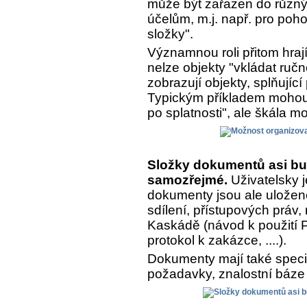
může být zařazen do různý
účelům, m.j. např. pro poh
složky".
Významnou roli přitom hrají
nelze objekty "vkládat ručn
zobrazují objekty, splňujíc
Typickým příkladem mohou 
po splatnosti", ale škála m
Složky dokumentů asi bu
samozřejmé.
Uživatelsky j
dokumenty jsou ale uložen
sdílení, přístupových práv,
Kaskádě (návod k použití Pr
protokol k zakázce, ....).
Dokumenty mají také speciá
požadavky, znalostní báze 