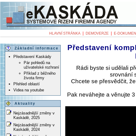
|
|
HLAVNÍ STRÁNKA
DEMOVERZE
E-DOKUMEN
Představení komp
Základní informace
Představení Kaskády
Pár pohledů na
Rádi byste si udělali 
uživatelské rozhraní
Příklad z běžného
srovnání 
života firmy
Chcete se přesvědčit, ž
Přehled oblastí
Videa na youtube
Pak neváhejte a věnujte 
Aktuality
Nejzásadnější změny v
Kaskádě, 2025
Nejzásadnější změny v
Kaskádě, 2024