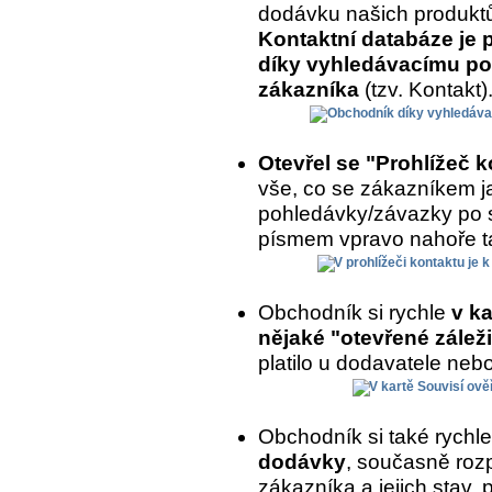
dodávku našich produkt
Kontaktní databáze je 
díky vyhledávacímu po
zákazníka
(tzv. Kontakt)
Otevřel se "Prohlížeč 
vše, co se zákazníkem ja
pohledávky/závazky po 
písmem vpravo nahoře ta
Obchodník si rychle
v ka
nějaké "otevřené záleži
platilo u dodavatele nebo
Obchodník si také rychl
dodávky
, současně roz
zákazníka a jejich stav,