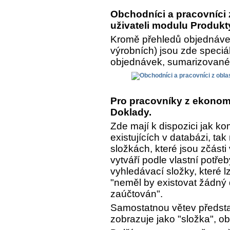
Obchodníci a pracovníci z
uživateli modulu Produkt
Kromě přehledů objednávek
výrobních) jsou zde speciá
objednávek, sumarizované a
Pro pracovníky z ekonomi
Doklady.
Zde mají k dispozici jak k
existujících v databázi, ta
složkách, které jsou zčásti
vytváří podle vlastní potře
vyhledávací složky, které lz
"neměl by existovat žádný 
zaúčtován".
Samostatnou větev předsta
zobrazuje jako "složka", o