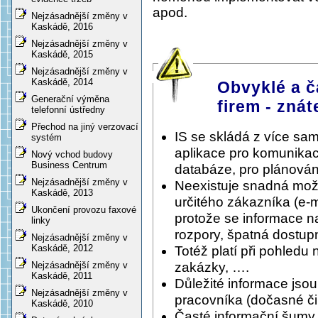
apod.
Nejzásadnější změny v
Kaskádě, 2016
Nejzásadnější změny v
Kaskádě, 2015
Nejzásadnější změny v
Kaskádě, 2014
Obvyklé a č
Generační výměna
firem - znát
telefonní ústředny
Přechod na jiný verzovací
IS se skládá z více sa
systém
aplikace pro komunikac
Nový vchod budovy
Business Centrum
databáze, pro plánování
Nejzásadnější změny v
Neexistuje snadná možnos
Kaskádě, 2013
určitého zákazníka (e-
Ukončení provozu faxové
protože se informace n
linky
rozpory, špatná dostupn
Nejzásadnější změny v
Kaskádě, 2012
Totéž platí při pohledu 
zakázky, ….
Nejzásadnější změny v
Kaskádě, 2011
Důležité informace jso
Nejzásadnější změny v
pracovníka (dočasné či 
Kaskádě, 2010
Časté informační šumy, 