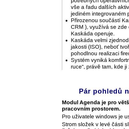
potřebných operativníc
vše a řadu dalších akti
jediném integrovaném p
Přirozenou součástí Ka
CRM ), využívá se zde c
Kaskáda operuje.
Kaskáda velmi zjednodu
jakosti (ISO), neboť tvo
pohodlnou realizaci fir
Systém vyniká komfortn
ruce“, právě tam, kde ji
Pár pohledů n
Modul Agenda je pro vět
pracovním prostorem.
Pro uživatele windows je u
Strom složek v levé části s