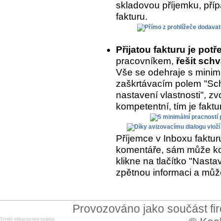
skladovou příjemku, přípa
fakturu.
Přijatou fakturu je potř
pracovníkem,
řešit schv
Vše se odehraje s minimá
zaškrtávacím polem "Sch
nastavení vlastnosti", zvo
kompetentní, tím je fakt
Příjemce v Inboxu fakturu
komentáře, sám může kom
klikne na tlačítko "Nasta
zpětnou informaci a může
Provozováno jako součást f
Trvalý odkaz na tuto stránku