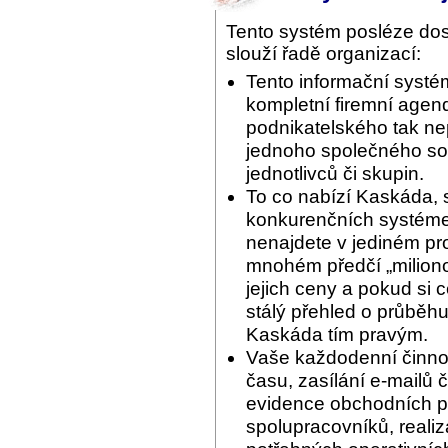
Tento systém posléze do
slouží řadě organizací:
Tento informační systé
kompletní firemní agend
podnikatelského tak ne
jednoho společného sof
jednotlivců či skupin.
To co nabízí Kaskáda, 
konkurenčních systémec
nenajdete v jediném pr
mnohém předčí „miliono
jejich ceny a pokud si 
stálý přehled o průběhu
Kaskáda tím pravým.
Vaše každodenní činnos
času, zasílání e-mailů 
evidence obchodních pří
spolupracovníků, reali