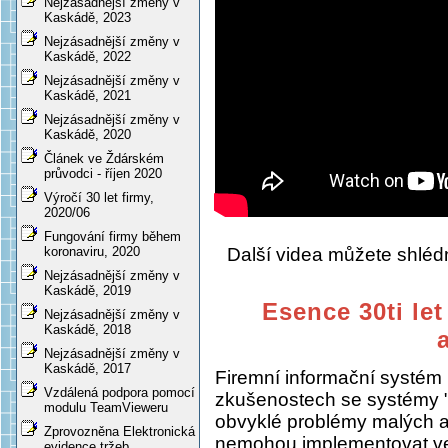
Nejzásadnější změny v
Kaskádě, 2023
Nejzásadnější změny v
Kaskádě, 2022
Nejzásadnější změny v
Kaskádě, 2021
Nejzásadnější změny v
Kaskádě, 2020
Článek ve Ždárském
průvodci - říjen 2020
Výročí 30 let firmy,
2020/06
Fungování firmy během
Další videa můžete shlé
koronaviru, 2020
Nejzásadnější změny v
Kaskádě, 2019
Esence 30ti let
Nejzásadnější změny v
Kaskádě, 2018
Nejzásadnější změny v
Kaskádě, 2017
Firemní informační systém
Vzdálená podpora pomocí
zkušenostech se systémy "
modulu TeamVieweru
obvyklé problémy malých a s
Zprovozněna Elektronická
nemohou implementovat ve
evidence tržeb