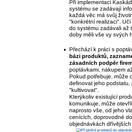
Při implementaci Kaskády
systému se zadávají inf
každá věc má svůj život
"konkrétní realizaci". Uč
do systému zadávali až to
doby měli vše vy svých 
Přechází k práci s popt
bázi produktů, zaznam
zásadních podpěr fire
poptávkami, nákupem až 
Pokud potřebuje, může o
definovat jeho podstatu, 
"kultivovat".
Kterýkoliv existující pr
komunikuje, může otevřít
naprosto vše, od jeho vla
cenících, doprovodné do
objednávkách dřívějších 