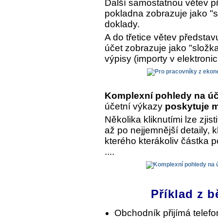
Další samostatnou větev př
pokladna zobrazuje jako "s
doklady.
A do třetice větev předsta
účet zobrazuje jako "složk
výpisy (importy v elektroni
Komplexní pohledy na úč
účetní výkazy
poskytuje m
Několika kliknutími lze zjist
až po nejjemnější detaily, 
kterého kterákoliv částka 
....
Příklad z b
Obchodník přijímá telef