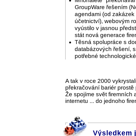
Mnohaleté "překonáván
GroupWare řešením (Nov
agendami (od zakázek p
účetnictví), webovým ro
vyústilo v jasnou předs
stát nová generace fir
Těsná spolupráce s do
databázových řešení, s 
potřebné technologické
A tak v roce 2000 vykrysta
překračování bariér prostě
Že spojíme svět firemních
internetu ... do jednoho fi
Výsledkem 