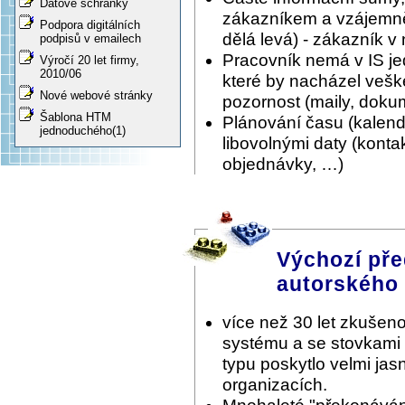
Datové schránky
zákazníkem a vzájemně 
Podpora digitálních
dělá levá) - zákazník v
podpisů v emailech
Pracovník nemá v IS je
Výročí 20 let firmy,
2010/06
které by nacházel vešk
Nové webové stránky
pozornost (maily, doku
Šablona HTM
Plánování času (kalen
jednoduchého(1)
libovolnými daty (konta
objednávky, …)
Výchozí pře
autorského
více než 30 let zkušeno
systému a se stovkami
typu poskytlo velmi ja
organizacích.