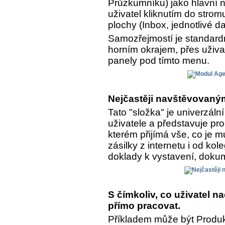
Průzkumníku) jako hlavní n
uživatel kliknutím do strom
plochy (Inbox, jednotlivé da
Samozřejmostí je standar
horním okrajem, přes uživa
panely pod tímto menu.
Nejčastěji navštěvovaným
Tato "složka" je univerzál
uživatele a představuje pro
kterém přijímá vše, co je 
zásilky z internetu i od kol
doklady k vystavení, dokume
S čímkoliv, co uživatel 
přímo pracovat.
Příkladem může být Produkt