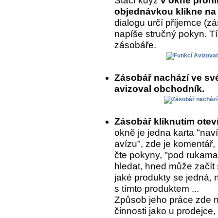
Stačí když
v okně prohl
objednávkou klikne na 
dialogu určí příjemce (
napíše stručný pokyn. T
zásobáře.
Zásobář nachází ve sv
avizoval obchodník.
Zásobář kliknutím ote
okně je jedna karta "naví
avízu", zde je komentář,
čte pokyny, "pod rukama
hledat, hned může začít 
jaké produkty se jedná, 
s tímto produktem ...
Způsob jeho práce zde 
činnosti jako u prodejce,