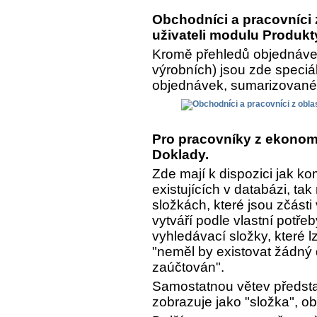
Obchodníci a pracovníci z
uživateli modulu Produkt
Kromě přehledů objednávek
výrobních) jsou zde speciá
objednávek, sumarizované a
Pro pracovníky z ekonomi
Doklady.
Zde mají k dispozici jak k
existujících v databázi, ta
složkách, které jsou zčásti
vytváří podle vlastní potře
vyhledávací složky, které lz
"neměl by existovat žádný 
zaúčtován".
Samostatnou větev předsta
zobrazuje jako "složka", o