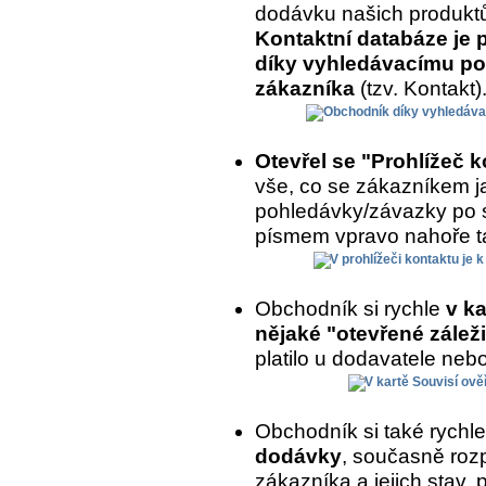
dodávku našich produkt
Kontaktní databáze je 
díky vyhledávacímu po
zákazníka
(tzv. Kontakt)
Otevřel se "Prohlížeč 
vše, co se zákazníkem ja
pohledávky/závazky po 
písmem vpravo nahoře ta
Obchodník si rychle
v ka
nějaké "otevřené záleži
platilo u dodavatele nebo
Obchodník si také rychl
dodávky
, současně roz
zákazníka a jejich stav,