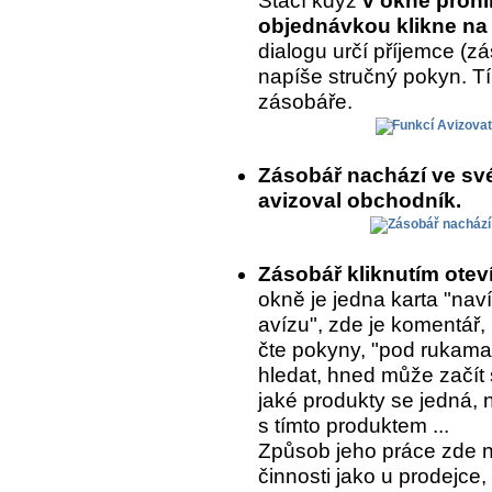
Stačí když
v okně prohl
objednávkou klikne na 
dialogu určí příjemce (
napíše stručný pokyn. T
zásobáře.
Zásobář nachází ve sv
avizoval obchodník.
Zásobář kliknutím ote
okně je jedna karta "naví
avízu", zde je komentář,
čte pokyny, "pod rukama
hledat, hned může začít 
jaké produkty se jedná, 
s tímto produktem ...
Způsob jeho práce zde 
činnosti jako u prodejce,