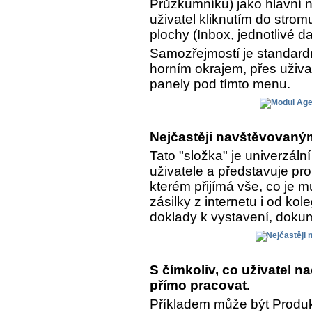
Průzkumníku) jako hlavní n
uživatel kliknutím do strom
plochy (Inbox, jednotlivé da
Samozřejmostí je standar
horním okrajem, přes uživa
panely pod tímto menu.
Nejčastěji navštěvovaným
Tato "složka" je univerzál
uživatele a představuje pro
kterém přijímá vše, co je 
zásilky z internetu i od kol
doklady k vystavení, dokume
S čímkoliv, co uživatel 
přímo pracovat.
Příkladem může být Produkt