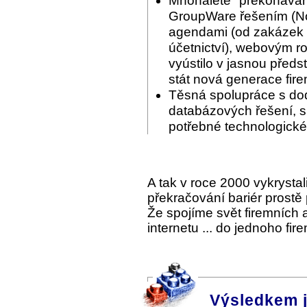
Mnohaleté "překonáván
GroupWare řešením (Nov
agendami (od zakázek p
účetnictví), webovým ro
vyústilo v jasnou předs
stát nová generace fir
Těsná spolupráce s do
databázových řešení, s 
potřebné technologické
A tak v roce 2000 vykrysta
překračování bariér prostě
Že spojíme svět firemních
internetu ... do jednoho fi
Výsledkem 