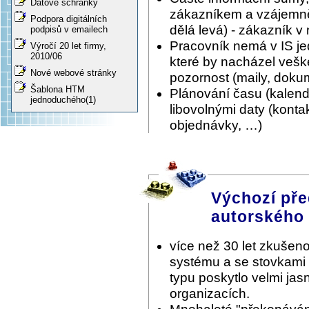
Datové schránky
zákazníkem a vzájemně 
Podpora digitálních
dělá levá) - zákazník v
podpisů v emailech
Pracovník nemá v IS je
Výročí 20 let firmy,
2010/06
které by nacházel vešk
Nové webové stránky
pozornost (maily, doku
Šablona HTM
Plánování času (kalen
jednoduchého(1)
libovolnými daty (konta
objednávky, …)
Výchozí pře
autorského
více než 30 let zkušeno
systému a se stovkami
typu poskytlo velmi ja
organizacích.