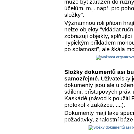
může být zařazen do různý
účelům, m.j. např. pro poh
složky".
Významnou roli přitom hrají
nelze objekty "vkládat ručn
zobrazují objekty, splňujíc
Typickým příkladem mohou 
po splatnosti", ale škála m
Složky dokumentů asi bu
samozřejmé.
Uživatelsky j
dokumenty jsou ale uložen
sdílení, přístupových práv,
Kaskádě (návod k použití Pr
protokol k zakázce, ....).
Dokumenty mají také speciá
požadavky, znalostní báze 