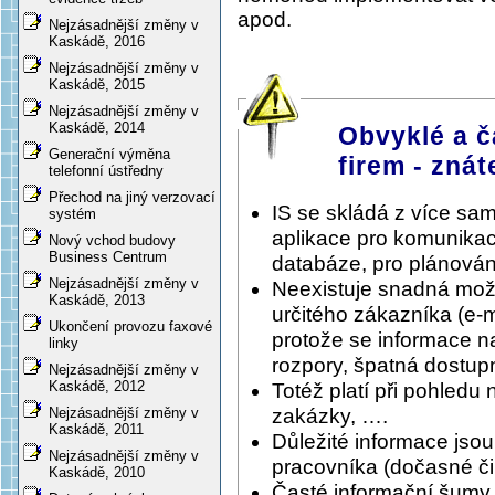
apod.
Nejzásadnější změny v
Kaskádě, 2016
Nejzásadnější změny v
Kaskádě, 2015
Nejzásadnější změny v
Kaskádě, 2014
Obvyklé a č
Generační výměna
firem - znát
telefonní ústředny
Přechod na jiný verzovací
IS se skládá z více sa
systém
aplikace pro komunikac
Nový vchod budovy
Business Centrum
databáze, pro plánování
Nejzásadnější změny v
Neexistuje snadná možnos
Kaskádě, 2013
určitého zákazníka (e-
Ukončení provozu faxové
protože se informace n
linky
rozpory, špatná dostupn
Nejzásadnější změny v
Kaskádě, 2012
Totéž platí při pohledu 
zakázky, ….
Nejzásadnější změny v
Kaskádě, 2011
Důležité informace jso
Nejzásadnější změny v
pracovníka (dočasné či 
Kaskádě, 2010
Časté informační šumy, 