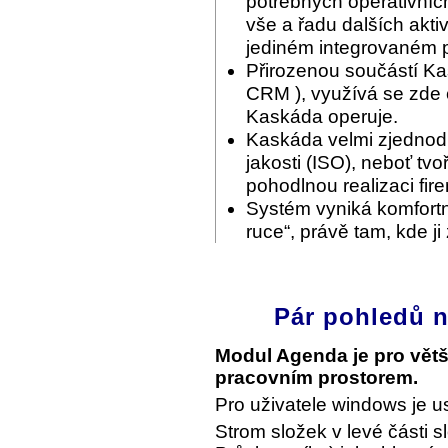
potřebných operativníc
vše a řadu dalších akti
jediném integrovaném p
Přirozenou součástí Ka
CRM ), využívá se zde c
Kaskáda operuje.
Kaskáda velmi zjednodu
jakosti (ISO), neboť tvo
pohodlnou realizaci fir
Systém vyniká komfortn
ruce“, právě tam, kde ji
Pár pohledů n
Modul Agenda je pro vět
pracovním prostorem.
Pro uživatele windows je u
Strom složek v levé části s