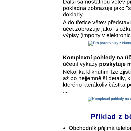
Další samostatnou větev př
pokladna zobrazuje jako "s
doklady.
A do třetice větev předsta
účet zobrazuje jako "složk
výpisy (importy v elektroni
Komplexní pohledy na úč
účetní výkazy
poskytuje m
Několika kliknutími lze zjist
až po nejjemnější detaily, 
kterého kterákoliv částka 
....
Příklad z b
Obchodník přijímá telef