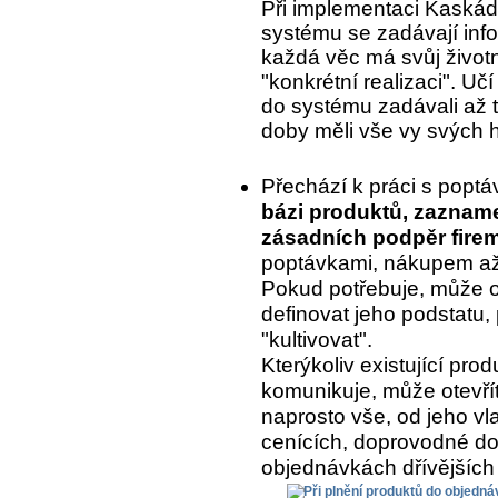
Při implementaci Kaskády
systému se zadávají inf
každá věc má svůj život
"konkrétní realizaci". Uč
do systému zadávali až to
doby měli vše vy svých 
Přechází k práci s popt
bázi produktů, zaznam
zásadních podpěr fire
poptávkami, nákupem až 
Pokud potřebuje, může o
definovat jeho podstatu, 
"kultivovat".
Kterýkoliv existující pr
komunikuje, může otevřít
naprosto vše, od jeho vla
cenících, doprovodné do
objednávkách dřívějších 