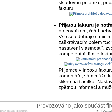
skladovou příjemku, přípa
fakturu.
Přijatou fakturu je potř
pracovníkem,
řešit schv
Vše se odehraje s minimá
zaškrtávacím polem "Sch
nastavení vlastnosti", zvo
kompetentní, tím je fakt
Příjemce v Inboxu fakturu
komentáře, sám může kom
klikne na tlačítko "Nasta
zpětnou informaci a může
Provozováno jako součást f
Trvalý odkaz na tuto stránku