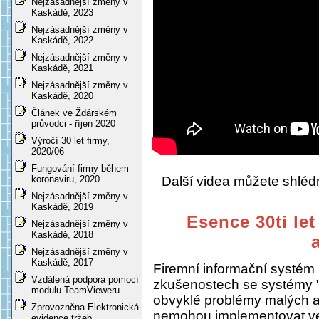
Nejzásadnější změny v
Kaskádě, 2023
Nejzásadnější změny v
Kaskádě, 2022
Nejzásadnější změny v
Kaskádě, 2021
Nejzásadnější změny v
Kaskádě, 2020
Článek ve Ždárském
průvodci - říjen 2020
Výročí 30 let firmy,
2020/06
Fungování firmy během
Další videa můžete shlé
koronaviru, 2020
Nejzásadnější změny v
Kaskádě, 2019
Esence 30ti let
Nejzásadnější změny v
Kaskádě, 2018
Nejzásadnější změny v
Kaskádě, 2017
Firemní informační systém
Vzdálená podpora pomocí
zkušenostech se systémy "
modulu TeamVieweru
obvyklé problémy malých a s
Zprovozněna Elektronická
nemohou implementovat ve
evidence tržeb