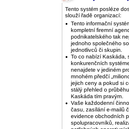
Tento systém posléze do
slouží řadě organizací:
Tento informační systé
kompletní firemní agend
podnikatelského tak ne
jednoho společného sof
jednotlivců či skupin.
To co nabízí Kaskáda, 
konkurenčních systémec
nenajdete v jediném pr
mnohém předčí „miliono
jejich ceny a pokud si 
stálý přehled o průběhu
Kaskáda tím pravým.
Vaše každodenní činnos
času, zasílání e-mailů 
evidence obchodních pří
spolupracovníků, reali