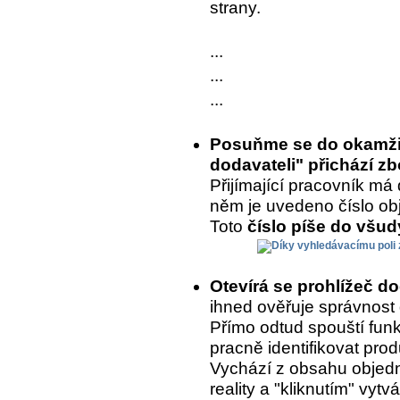
strany.
...
...
...
Posuňme se do okamžik
dodavateli" přichází zb
Přijímající pracovník má 
něm je uvedeno číslo ob
Toto
číslo píše do všu
Otevírá se prohlížeč d
ihned ověřuje správnost
Přímo odtud spouští fun
pracně identifikovat prod
Vychází z obsahu objedn
reality a "kliknutím" vytvá