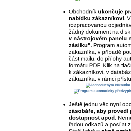
Obchodník
ukončuje prá
nabídku zákazníkovi
. 
rozpracovanou objednávk
žádný dokument na disk
v nástrojovém panelu na
zásilku".
Program automa
zákazníka, v případě pou
část mailu, do přílohy a
formátu PDF. Klik na tlač
k zákazníkovi, v databázi
zákazníka, v rámci příst
Ještě jednu věc nyní ob
zásobáře, aby provedl 
dostupnost apod.
Nemus
řadou odkazů a posílat z