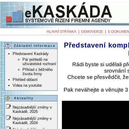
|
|
HLAVNÍ STRÁNKA
DEMOVERZE
E-DOKUMEN
Představení komp
Základní informace
Představení Kaskády
Pár pohledů na
Rádi byste si udělali 
uživatelské rozhraní
Příklad z běžného
srovnání 
života firmy
Chcete se přesvědčit, ž
Přehled oblastí
Videa na youtube
Pak neváhejte a věnujte 
Aktuality
Nejzásadnější změny v
Kaskádě, 2025
Nejzásadnější změny v
Kaskádě, 2024