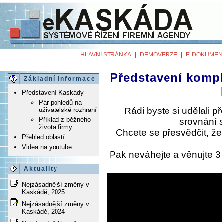
|
|
HLAVNÍ STRÁNKA
DEMOVERZE
E-DOKUMEN
Představení komp
Základní informace
Představení Kaskády
Pár pohledů na
Rádi byste si udělali 
uživatelské rozhraní
Příklad z běžného
srovnání 
života firmy
Chcete se přesvědčit, ž
Přehled oblastí
Videa na youtube
Pak neváhejte a věnujte 
Aktuality
Nejzásadnější změny v
Kaskádě, 2025
Nejzásadnější změny v
Kaskádě, 2024