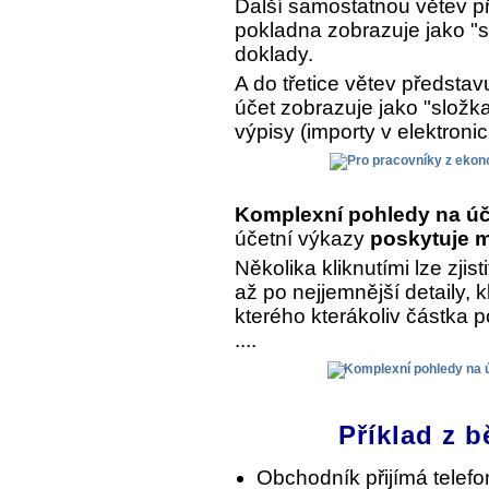
Další samostatnou větev př
pokladna zobrazuje jako "s
doklady.
A do třetice větev předsta
účet zobrazuje jako "složk
výpisy (importy v elektroni
Komplexní pohledy na úč
účetní výkazy
poskytuje m
Několika kliknutími lze zjist
až po nejjemnější detaily, 
kterého kterákoliv částka 
....
Příklad z b
Obchodník přijímá telef