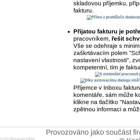
skladovou příjemku, přípa
fakturu.
Přijatou fakturu je potř
pracovníkem,
řešit schv
Vše se odehraje s minimá
zaškrtávacím polem "Sch
nastavení vlastnosti", zvo
kompetentní, tím je fakt
Příjemce v Inboxu fakturu
komentáře, sám může kom
klikne na tlačítko "Nasta
zpětnou informaci a může
Provozováno jako součást f
Trvalý odkaz na tuto stránku