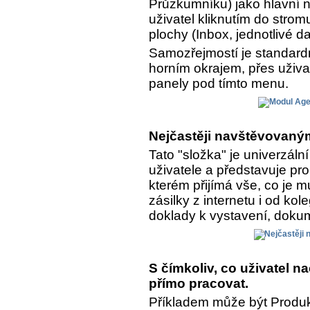
Průzkumníku) jako hlavní n
uživatel kliknutím do strom
plochy (Inbox, jednotlivé da
Samozřejmostí je standar
horním okrajem, přes uživa
panely pod tímto menu.
Nejčastěji navštěvovaným
Tato "složka" je univerzál
uživatele a představuje pro
kterém přijímá vše, co je 
zásilky z internetu i od kol
doklady k vystavení, dokume
S čímkoliv, co uživatel 
přímo pracovat.
Příkladem může být Produkt