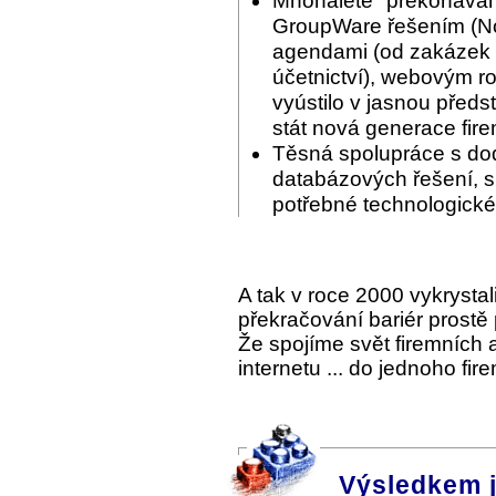
Mnohaleté "překonáván
GroupWare řešením (Nov
agendami (od zakázek p
účetnictví), webovým ro
vyústilo v jasnou předs
stát nová generace fir
Těsná spolupráce s do
databázových řešení, s 
potřebné technologické
A tak v roce 2000 vykrysta
překračování bariér prostě
Že spojíme svět firemních
internetu ... do jednoho fi
Výsledkem 