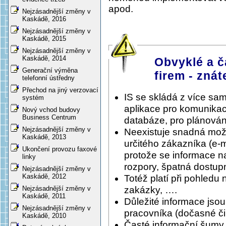
apod.
Nejzásadnější změny v
Kaskádě, 2016
Nejzásadnější změny v
Kaskádě, 2015
Nejzásadnější změny v
Kaskádě, 2014
Obvyklé a č
Generační výměna
firem - znát
telefonní ústředny
Přechod na jiný verzovací
IS se skládá z více sa
systém
aplikace pro komunikac
Nový vchod budovy
Business Centrum
databáze, pro plánování
Nejzásadnější změny v
Neexistuje snadná možnos
Kaskádě, 2013
určitého zákazníka (e-
Ukončení provozu faxové
protože se informace n
linky
rozpory, špatná dostupn
Nejzásadnější změny v
Kaskádě, 2012
Totéž platí při pohledu 
zakázky, ….
Nejzásadnější změny v
Kaskádě, 2011
Důležité informace jso
Nejzásadnější změny v
pracovníka (dočasné či 
Kaskádě, 2010
Časté informační šumy, 