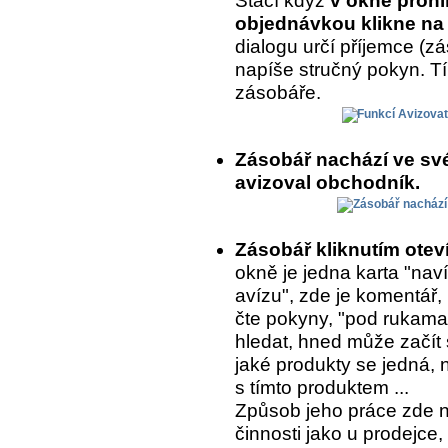
Stačí když
v okně prohl
objednávkou klikne na 
dialogu určí příjemce (
napíše stručný pokyn. T
zásobáře.
Zásobář nachází ve sv
avizoval obchodník.
Zásobář kliknutím ote
okně je jedna karta "naví
avízu", zde je komentář,
čte pokyny, "pod rukama
hledat, hned může začít 
jaké produkty se jedná, 
s tímto produktem ...
Způsob jeho práce zde 
činnosti jako u prodejce,