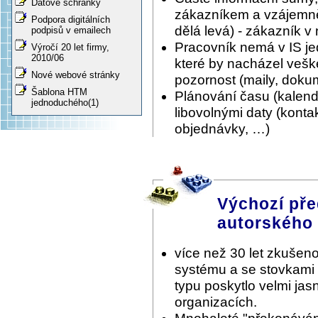
Datové schránky
zákazníkem a vzájemně 
Podpora digitálních
dělá levá) - zákazník v
podpisů v emailech
Pracovník nemá v IS je
Výročí 20 let firmy,
2010/06
které by nacházel vešk
Nové webové stránky
pozornost (maily, doku
Šablona HTM
Plánování času (kalen
jednoduchého(1)
libovolnými daty (konta
objednávky, …)
Výchozí pře
autorského
více než 30 let zkušeno
systému a se stovkami
typu poskytlo velmi ja
organizacích.