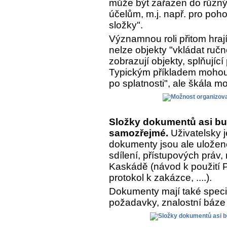
může být zařazen do různý
účelům, m.j. např. pro poh
složky".
Významnou roli přitom hrají
nelze objekty "vkládat ručn
zobrazují objekty, splňujíc
Typickým příkladem mohou 
po splatnosti", ale škála m
Složky dokumentů asi bu
samozřejmé.
Uživatelsky j
dokumenty jsou ale uložen
sdílení, přístupových práv,
Kaskádě (návod k použití Pr
protokol k zakázce, ....).
Dokumenty mají také speciá
požadavky, znalostní báze 