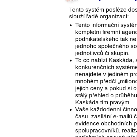
Tento systém posléze do
slouží řadě organizací:
Tento informační systé
kompletní firemní agend
podnikatelského tak ne
jednoho společného sof
jednotlivců či skupin.
To co nabízí Kaskáda, 
konkurenčních systémec
nenajdete v jediném pr
mnohém předčí „miliono
jejich ceny a pokud si 
stálý přehled o průběhu
Kaskáda tím pravým.
Vaše každodenní činnos
času, zasílání e-mailů 
evidence obchodních pří
spolupracovníků, reali