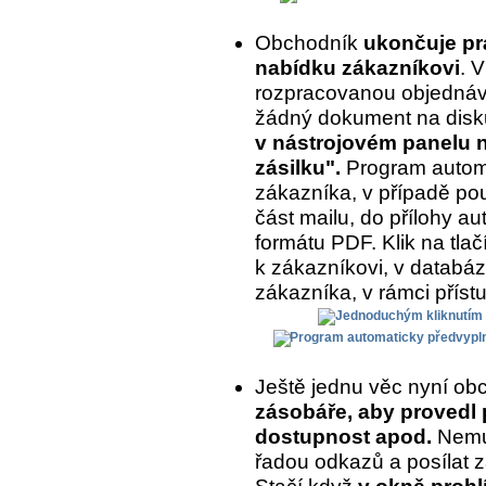
Obchodník
ukončuje prá
nabídku zákazníkovi
. 
rozpracovanou objednávk
žádný dokument na disk
v nástrojovém panelu na
zásilku".
Program automa
zákazníka, v případě pou
část mailu, do přílohy a
formátu PDF. Klik na tlač
k zákazníkovi, v databázi
zákazníka, v rámci příst
Ještě jednu věc nyní ob
zásobáře, aby provedl 
dostupnost apod.
Nemus
řadou odkazů a posílat z