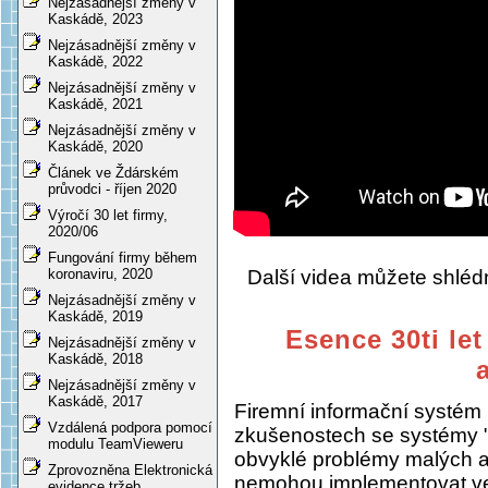
Nejzásadnější změny v
Kaskádě, 2023
Nejzásadnější změny v
Kaskádě, 2022
Nejzásadnější změny v
Kaskádě, 2021
Nejzásadnější změny v
Kaskádě, 2020
Článek ve Ždárském
průvodci - říjen 2020
Výročí 30 let firmy,
2020/06
Fungování firmy během
Další videa můžete shlé
koronaviru, 2020
Nejzásadnější změny v
Kaskádě, 2019
Esence 30ti let
Nejzásadnější změny v
Kaskádě, 2018
Nejzásadnější změny v
Kaskádě, 2017
Firemní informační systém
Vzdálená podpora pomocí
zkušenostech se systémy "
modulu TeamVieweru
obvyklé problémy malých a s
Zprovozněna Elektronická
nemohou implementovat ve
evidence tržeb