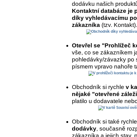
dodávku našich produkt
Kontaktní databáze je 
díky vyhledávacímu po
zákazníka
(tzv. Kontakt)
Otevřel se "Prohlížeč 
vše, co se zákazníkem ja
pohledávky/závazky po 
písmem vpravo nahoře ta
Obchodník si rychle
v ka
nějaké "otevřené záleži
platilo u dodavatele nebo
Obchodník si také rychl
dodávky
, současně roz
zákazníka a jejich stav,