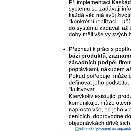
Při implementaci Kaskády
systému se zadávají inf
každá věc má svůj život
"konkrétní realizaci". Uč
do systému zadávali až to
doby měli vše vy svých 
Přechází k práci s popt
bázi produktů, zaznam
zásadních podpěr fire
poptávkami, nákupem až 
Pokud potřebuje, může o
definovat jeho podstatu, 
"kultivovat".
Kterýkoliv existující pr
komunikuje, může otevřít
naprosto vše, od jeho vla
cenících, doprovodné do
objednávkách dřívějších 