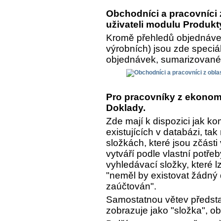
Obchodníci a pracovníci z
uživateli modulu Produkt
Kromě přehledů objednávek
výrobních) jsou zde speciá
objednávek, sumarizované a
Pro pracovníky z ekonomi
Doklady.
Zde mají k dispozici jak k
existujících v databázi, ta
složkách, které jsou zčásti
vytváří podle vlastní potře
vyhledávací složky, které lz
"neměl by existovat žádný 
zaúčtován".
Samostatnou větev předsta
zobrazuje jako "složka", o