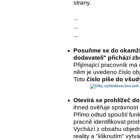
strany.
...
...
...
Posuňme se do okamžik
dodavateli" přichází zb
Přijímající pracovník má 
něm je uvedeno číslo ob
Toto
číslo píše do všu
Otevírá se prohlížeč d
ihned ověřuje správnost
Přímo odtud spouští fun
pracně identifikovat prod
Vychází z obsahu objedn
reality a "kliknutím" vytvá