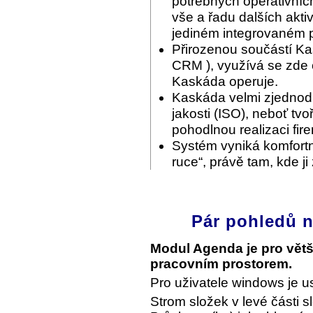
potřebných operativníc
vše a řadu dalších akti
jediném integrovaném p
Přirozenou součástí Ka
CRM ), využívá se zde c
Kaskáda operuje.
Kaskáda velmi zjednodu
jakosti (ISO), neboť tvo
pohodlnou realizaci fir
Systém vyniká komfortn
ruce“, právě tam, kde ji
Pár pohledů n
Modul Agenda je pro vět
pracovním prostorem.
Pro uživatele windows je u
Strom složek v levé části s