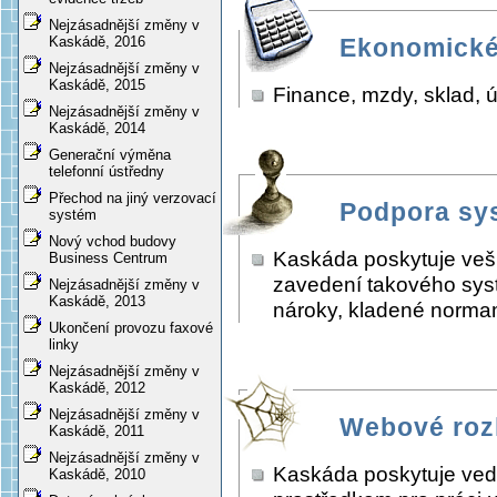
Nejzásadnější změny v
Kaskádě, 2016
Ekonomické
Nejzásadnější změny v
Kaskádě, 2015
Finance, mzdy, sklad, 
Nejzásadnější změny v
Kaskádě, 2014
Generační výměna
telefonní ústředny
Přechod na jiný verzovací
Podpora sys
systém
Nový vchod budovy
Kaskáda poskytuje vešk
Business Centrum
zavedení takového syst
Nejzásadnější změny v
Kaskádě, 2013
nároky, kladené norma
Ukončení provozu faxové
linky
Nejzásadnější změny v
Kaskádě, 2012
Nejzásadnější změny v
Webové roz
Kaskádě, 2011
Nejzásadnější změny v
Kaskáda poskytuje vedl
Kaskádě, 2010