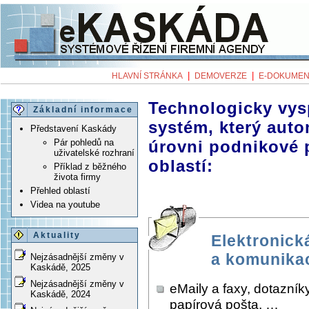
|
|
HLAVNÍ STRÁNKA
DEMOVERZE
E-DOKUMEN
Technologicky vys
Základní informace
systém, který aut
Představení Kaskády
Pár pohledů na
úrovni podnikové 
uživatelské rozhraní
oblastí:
Příklad z běžného
života firmy
Přehled oblastí
Videa na youtube
Aktuality
Elektronick
a komunika
Nejzásadnější změny v
Kaskádě, 2025
Nejzásadnější změny v
eMaily a faxy, dotazníky
Kaskádě, 2024
papírová pošta, …