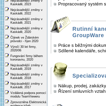
Nejzásadnější změny v
Propracovaný systém sp
Kaskádě, 2023
Nejzásadnější změny v
Kaskádě, 2022
Nejzásadnější změny v
Kaskádě, 2021
Rutinní kan
Nejzásadnější změny v
Kaskádě, 2020
GroupWare
Článek ve Ždárském
průvodci - říjen 2020
Práce s běžnými dokume
Výročí 30 let firmy,
Sdílené kalendáře, sch
2020/06
Fungování firmy během
koronaviru, 2020
Nejzásadnější změny v
Kaskádě, 2019
Nejzásadnější změny v
Specializov
Kaskádě, 2018
Nejzásadnější změny v
Nákup, prodej, zakázky
Kaskádě, 2017
Řízení smluvních vzta
Vzdálená podpora pomocí
modulu TeamVieweru
Zprovozněna Elektronická
evidence tržeb