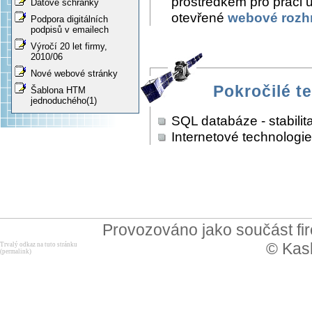
prostředkem pro práci už
Datové schránky
otevřené
webové rozh
Podpora digitálních
podpisů v emailech
Výročí 20 let firmy,
2010/06
Nové webové stránky
Pokročilé t
Šablona HTM
jednoduchého(1)
SQL databáze - stabilita,
Internetové technologi
Provozováno jako součást f
© Kask
Trvalý odkaz na tuto stránku
(permalink)