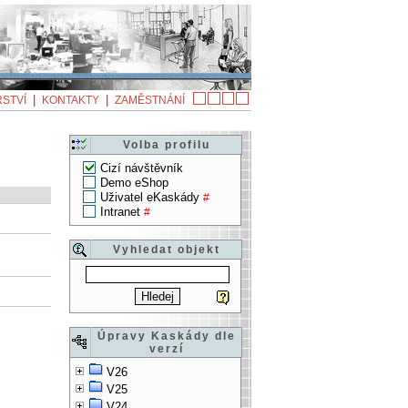
|
|
STVÍ
KONTAKTY
ZAMĚSTNÁNÍ
Volba profilu
Cizí návštěvník
Demo eShop
Poslední modifikace
Přípona
Druh
OLE class
Uživatel eKaskády
#
Intranet
#
19.5.2013 11:10:17
URL
1
Vyhledat objekt
19.5.2013 11:10:17
URL
1
19.5.2013 11:10:17
URL
1
Úpravy Kaskády dle
verzí
V26
V25
V24