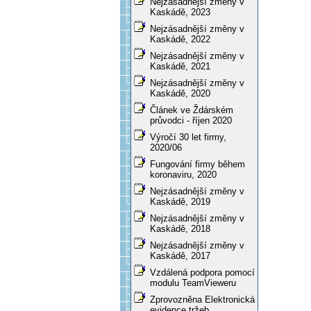
Nejzásadnější změny v
Kaskádě, 2023
Nejzásadnější změny v
Kaskádě, 2022
Nejzásadnější změny v
Kaskádě, 2021
Nejzásadnější změny v
Kaskádě, 2020
Článek ve Ždárském
průvodci - říjen 2020
Výročí 30 let firmy,
2020/06
Fungování firmy během
koronaviru, 2020
Nejzásadnější změny v
Kaskádě, 2019
Nejzásadnější změny v
Kaskádě, 2018
Nejzásadnější změny v
Kaskádě, 2017
Vzdálená podpora pomocí
modulu TeamVieweru
Zprovozněna Elektronická
evidence tržeb