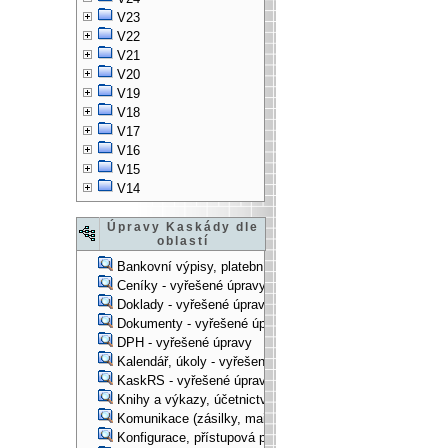
V23
V22
V21
V20
V19
V18
V17
V16
V15
V14
Úpravy Kaskády dle
oblastí
Bankovní výpisy, platební příkazy - vyřešené úpravy
Ceníky - vyřešené úpravy
Doklady - vyřešené úpravy
Dokumenty - vyřešené úpravy
DPH - vyřešené úpravy
Kalendář, úkoly - vyřešené úpravy
KaskRS - vyřešené úpravy
Knihy a výkazy, účetnictví - vyřešené úpravy
Komunikace (zásilky, mail-systém, ...) - vyřešené úpravy
Konfigurace, přístupová práva, ... - vyřešené úpravy