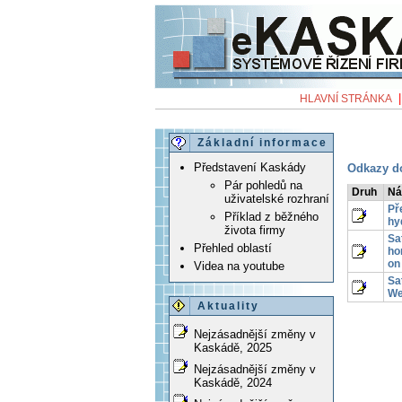
HLAVNÍ STRÁNKA
Základní informace
Představení Kaskády
Odkazy do
Pár pohledů na
Druh
Ná
uživatelské rozhraní
Př
Příklad z běžného
hy
života firmy
Sa
Přehled oblastí
ho
on
Videa na youtube
Sa
We
Aktuality
Nejzásadnější změny v
Kaskádě, 2025
Nejzásadnější změny v
Kaskádě, 2024