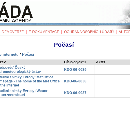
|
|
|
|
DEMOVERZE
E-DOKUMENTACE
OCHRANA OSOBNÍCH ÚDAJŮ
AUTOR
Počasí
 internetu
/
Počasí
zev
Číslo objektu
Aktér
edpověď Český
KDO-06-0039
drometeorologický ústav
telitni snimky Evropy: Met Office
mepage - The home of the Met Office
KDO-06-0038
 the internet
telitni snimky Evropy: Wetter
KDO-06-0037
tterzentrale.url