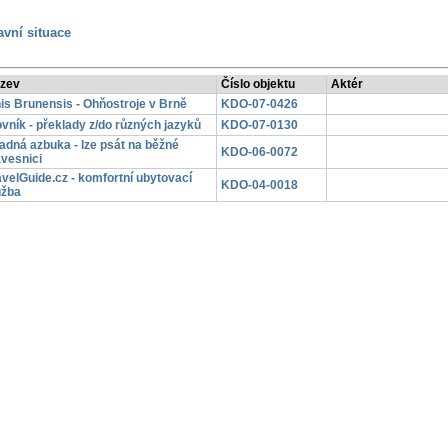
vní situace
zev
Číslo objektu
Aktér
nis Brunensis - Ohňostroje v Brně
KDO-07-0426
ovník - překlady z/do různých jazyků
KDO-07-0130
adná azbuka - lze psát na běžné
KDO-06-0072
ávesnici
avelGuide.cz - komfortní ubytovací
KDO-04-0018
užba