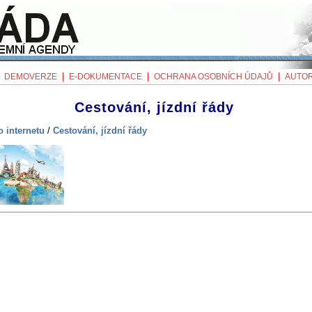
|
|
|
|
DEMOVERZE
E-DOKUMENTACE
OCHRANA OSOBNÍCH ÚDAJŮ
AUTOR
Cestování, jízdní řády
 internetu
/
Cestování, jízdní řády