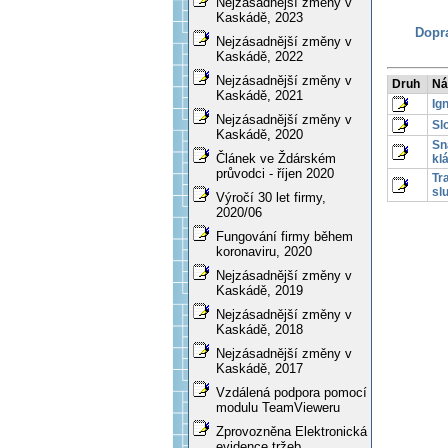
Nejzásadnější změny v
Kaskádě, 2023
Dopra
Nejzásadnější změny v
Kaskádě, 2022
Nejzásadnější změny v
Druh
Ná
Kaskádě, 2021
Ig
Nejzásadnější změny v
Sl
Kaskádě, 2020
Sn
Článek ve Ždárském
kl
průvodci - říjen 2020
Tr
sl
Výročí 30 let firmy,
2020/06
Fungování firmy během
koronaviru, 2020
Nejzásadnější změny v
Kaskádě, 2019
Nejzásadnější změny v
Kaskádě, 2018
Nejzásadnější změny v
Kaskádě, 2017
Vzdálená podpora pomocí
modulu TeamVieweru
Zprovozněna Elektronická
evidence tržeb