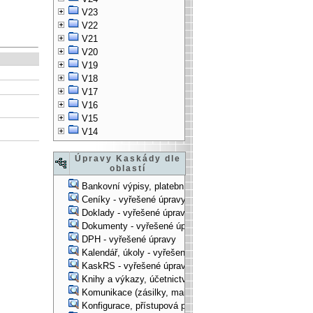
V23
V22
V21
V20
Poslední modifikace
Přípona
Druh
OLE class
V19
19.5.2013 11:10:17
URL
1
V18
19.5.2013 11:10:17
URL
1
V17
V16
19.5.2013 11:10:17
URL
1
V15
19.5.2013 11:10:17
URL
0
V14
Úpravy Kaskády dle
oblastí
Bankovní výpisy, platební příkazy - vyřešené úpravy
Ceníky - vyřešené úpravy
Doklady - vyřešené úpravy
Dokumenty - vyřešené úpravy
DPH - vyřešené úpravy
Kalendář, úkoly - vyřešené úpravy
KaskRS - vyřešené úpravy
Knihy a výkazy, účetnictví - vyřešené úpravy
Komunikace (zásilky, mail-systém, ...) - vyřešené úpravy
Konfigurace, přístupová práva, ... - vyřešené úpravy