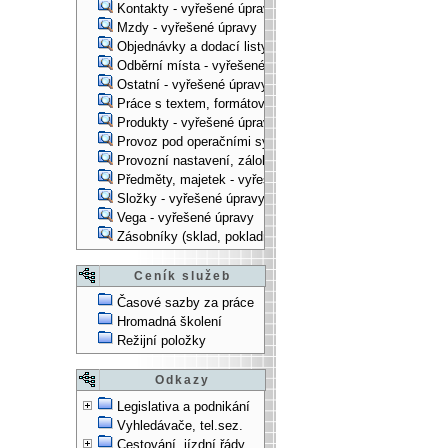
Kontakty - vyřešené úpravy
Mzdy - vyřešené úpravy
Objednávky a dodací listy - vyřešené úpravy
Odběrní místa - vyřešené úpravy
Ostatní - vyřešené úpravy
Práce s textem, formátování, ... - vyřešené úpravy
Produkty - vyřešené úpravy
Provoz pod operačními systémy, technologické věci - vy
Provozní nastavení, zálohování, instalace, ... - vyřešen
Předměty, majetek - vyřešené úpravy
Složky - vyřešené úpravy
Vega - vyřešené úpravy
Zásobníky (sklad, pokladna, bank. účet) - vyřešené úpra
Ceník služeb
Časové sazby za práce
Hromadná školení
Režijní položky
Odkazy
Legislativa a podnikání
Vyhledávače, tel.sez.
Cestování, jízdní řády