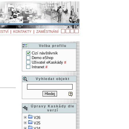
|
|
STVÍ
KONTAKTY
ZAMĚSTNÁNÍ
Volba profilu
Cizí návštěvník
Demo eShop
Uživatel eKaskády
#
Intranet
#
Vyhledat objekt
Úpravy Kaskády dle
verzí
V26
V25
V24