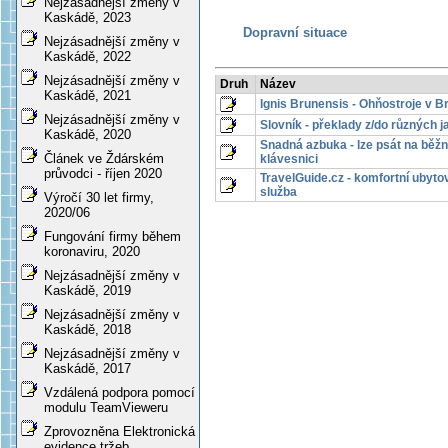
Nejzásadnější změny v
Kaskádě, 2023
Dopravní situace
Nejzásadnější změny v
Kaskádě, 2022
Nejzásadnější změny v
Druh
Název
Kaskádě, 2021
Ignis Brunensis - Ohňostroje v B
Nejzásadnější změny v
Slovník - překlady z/do různých 
Kaskádě, 2020
Snadná azbuka - lze psát na běž
Článek ve Ždárském
klávesnici
průvodci - říjen 2020
TravelGuide.cz - komfortní ubyto
služba
Výročí 30 let firmy,
2020/06
Fungování firmy během
koronaviru, 2020
Nejzásadnější změny v
Kaskádě, 2019
Nejzásadnější změny v
Kaskádě, 2018
Nejzásadnější změny v
Kaskádě, 2017
Vzdálená podpora pomocí
modulu TeamVieweru
Zprovozněna Elektronická
evidence tržeb