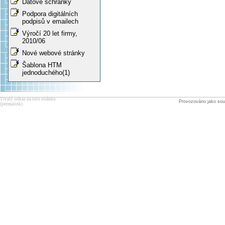
Datové schránky
Podpora digitálních
podpisů v emailech
Výročí 20 let firmy,
2010/06
Nové webové stránky
Šablona HTM
jednoduchého(1)
Trvalý odkaz na tuto stránku
Provozováno jako sou
(permalink)