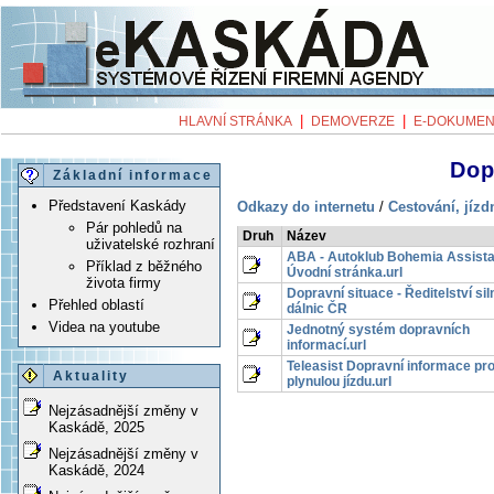
|
|
HLAVNÍ STRÁNKA
DEMOVERZE
E-DOKUMEN
Dop
Základní informace
Představení Kaskády
Odkazy do internetu
/
Cestování, jízd
Pár pohledů na
Druh
Název
uživatelské rozhraní
ABA - Autoklub Bohemia Assist
Příklad z běžného
Úvodní stránka.url
života firmy
Dopravní situace - Ředitelství sil
Přehled oblastí
dálnic ČR
Videa na youtube
Jednotný systém dopravních
informací.url
Teleasist Dopravní informace pr
Aktuality
plynulou jízdu.url
Nejzásadnější změny v
Kaskádě, 2025
Nejzásadnější změny v
Kaskádě, 2024