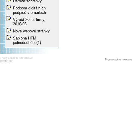
Datové schránky
Podpora digitálních
podpisů v emailech
Výročí 20 let firmy,
2010/06
Nové webové stránky
Šablona HTM
jednoduchého(1)
Trvalý odkaz na tuto stránku
Provozováno jako sou
(permalink)