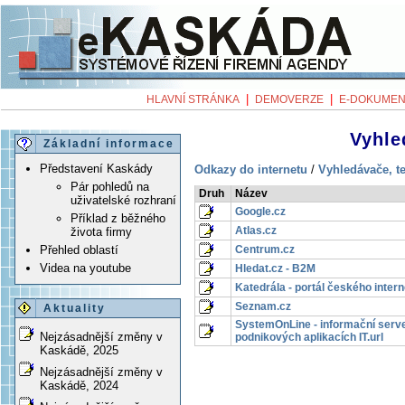
|
|
HLAVNÍ STRÁNKA
DEMOVERZE
E-DOKUMEN
Vyhle
Základní informace
Představení Kaskády
Odkazy do internetu
/
Vyhledávače, te
Pár pohledů na
Druh
Název
uživatelské rozhraní
Google.cz
Příklad z běžného
Atlas.cz
života firmy
Centrum.cz
Přehled oblastí
Videa na youtube
Hledat.cz - B2M
Katedrála - portál českého intern
Seznam.cz
Aktuality
SystemOnLine - informační serve
Nejzásadnější změny v
podnikových aplikacích IT.url
Kaskádě, 2025
Nejzásadnější změny v
Kaskádě, 2024