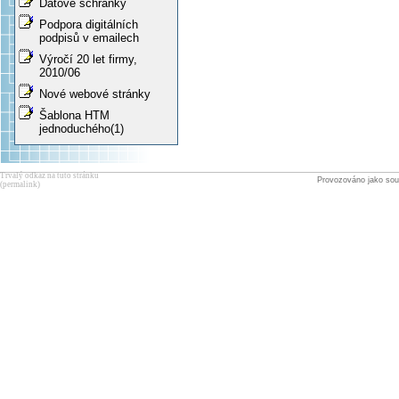
Datové schránky
Podpora digitálních
podpisů v emailech
Výročí 20 let firmy,
2010/06
Nové webové stránky
Šablona HTM
jednoduchého(1)
Trvalý odkaz na tuto stránku
Provozováno jako sou
(permalink)