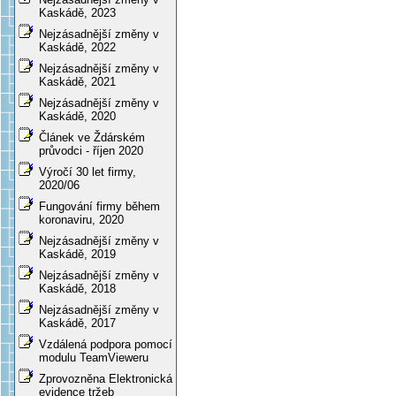
Kaskádě, 2023
Nejzásadnější změny v
Kaskádě, 2022
Nejzásadnější změny v
Kaskádě, 2021
Nejzásadnější změny v
Kaskádě, 2020
Článek ve Ždárském
průvodci - říjen 2020
Výročí 30 let firmy,
2020/06
Fungování firmy během
koronaviru, 2020
Nejzásadnější změny v
Kaskádě, 2019
Nejzásadnější změny v
Kaskádě, 2018
Nejzásadnější změny v
Kaskádě, 2017
Vzdálená podpora pomocí
modulu TeamVieweru
Zprovozněna Elektronická
evidence tržeb