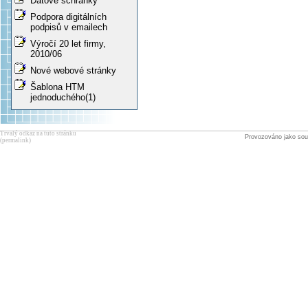
Datové schránky
Podpora digitálních
podpisů v emailech
Výročí 20 let firmy,
2010/06
Nové webové stránky
Šablona HTM
jednoduchého(1)
Trvalý odkaz na tuto stránku
Provozováno jako sou
(permalink)