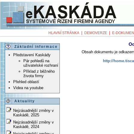
|
|
HLAVNÍ STRÁNKA
DEMOVERZE
E-DOKUMEN
Od
Základní informace
Obsah dokumentu je odkazem d
Představení Kaskády
Pár pohledů na
http://home.tisc
uživatelské rozhraní
Příklad z běžného
života firmy
Přehled oblastí
Videa na youtube
Aktuality
Nejzásadnější změny v
Kaskádě, 2025
Nejzásadnější změny v
Kaskádě, 2024
Nejzásadnější změny v