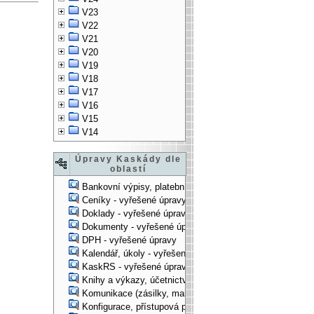
V23
V22
V21
V20
V19
V18
V17
V16
V15
V14
Úpravy Kaskády dle
oblastí
Bankovní výpisy, platební příkazy - vyřešené úpravy
Ceníky - vyřešené úpravy
Doklady - vyřešené úpravy
Dokumenty - vyřešené úpravy
DPH - vyřešené úpravy
Kalendář, úkoly - vyřešené úpravy
KaskRS - vyřešené úpravy
Knihy a výkazy, účetnictví - vyřešené úpravy
Komunikace (zásilky, mail-systém, ...) - vyřešené úpravy
Konfigurace, přístupová práva, ... - vyřešené úpravy