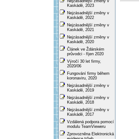
Nejzásadnější změny v
Kaskádě, 2023
Nejzásadnější změny v
Kaskádě, 2022
Nejzásadnější změny v
Kaskádě, 2021
Nejzásadnější změny v
Kaskádě, 2020
Článek ve Ždárském
průvodci - říjen 2020
Výročí 30 let firmy,
2020/06
Fungování firmy během
koronaviru, 2020
Nejzásadnější změny v
Kaskádě, 2019
Nejzásadnější změny v
Kaskádě, 2018
Nejzásadnější změny v
Kaskádě, 2017
Vzdálená podpora pomocí
modulu TeamVieweru
Zprovozněna Elektronická
evidence tržeb