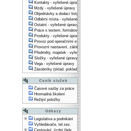
Kontakty - vyřešené úpravy
Mzdy - vyřešené úpravy
Objednávky a dodací listy - vyřešené úpravy
Odběrní místa - vyřešené úpravy
Ostatní - vyřešené úpravy
Práce s textem, formátování, ... - vyřešené úpravy
Produkty - vyřešené úpravy
Provoz pod operačními systémy, technologické věci - vy
Provozní nastavení, zálohování, instalace, ... - vyřešen
Předměty, majetek - vyřešené úpravy
Složky - vyřešené úpravy
Vega - vyřešené úpravy
Zásobníky (sklad, pokladna, bank. účet) - vyřešené úpra
Ceník služeb
Časové sazby za práce
Hromadná školení
Režijní položky
Odkazy
Legislativa a podnikání
Vyhledávače, tel.sez.
Cestování, jízdní řády