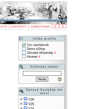
|
|
STVÍ
KONTAKTY
ZAMĚSTNÁNÍ
Volba profilu
Cizí návštěvník
Demo eShop
Uživatel eKaskády
#
Intranet
#
Vyhledat objekt
Úpravy Kaskády dle
verzí
V26
V25
V24