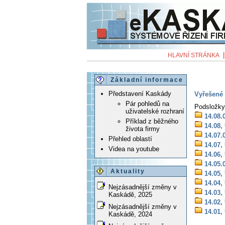
HLAVNÍ STRÁNKA
Základní informace
Představení Kaskády
Vyřešené 
Pár pohledů na
Podsložky
uživatelské rozhraní
14.08.
Příklad z běžného
14.08,
života firmy
14.07.
Přehled oblastí
14.07,
Videa na youtube
14.06,
14.05.
Aktuality
14.05,
14.04,
Nejzásadnější změny v
14.03,
Kaskádě, 2025
14.02,
Nejzásadnější změny v
14.01,
Kaskádě, 2024