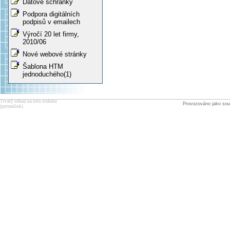
Datové schránky
Podpora digitálních
podpisů v emailech
Výročí 20 let firmy,
2010/06
Nové webové stránky
Šablona HTM
jednoduchého(1)
Trvalý odkaz na tuto stránku
Provozováno jako sou
(permalink)