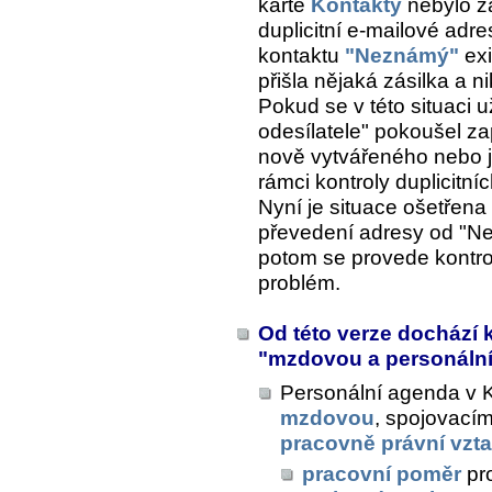
kartě
Kontakty
nebylo za
duplicitní e-mailové adr
kontaktu
"Neznámý"
exi
přišla nějaká zásilka a 
Pokud se v této situaci 
odesílatele" pokoušel z
nově vytvářeného nebo ji
rámci kontroly duplicitní
Nyní je situace ošetřena
převedení adresy od "N
potom se provede kontro
problém.
Od této verze dochází 
"mzdovou a personáln
Personální agenda v K
mzdovou
, spojovacím
pracovně právní vzt
pracovní poměr
pr