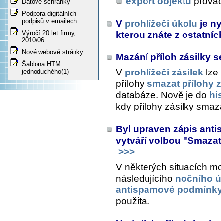
export objektu
prová
Datové schránky
Podpora digitálních
podpisů v emailech
V
prohlížeči úkolu
je n
Výročí 20 let firmy,
kterou znáte z ostatní
2010/06
Nové webové stránky
Mazání příloh zásilky s
Šablona HTM
V
prohlížeči zásilek
lze
jednoduchého(1)
přílohy
smazat přílohy z
databáze. Nově je do
hi
kdy přílohy zásilky smaza
Byl upraven zápis anti
vytváří volbou "Smazat 
>>>
V některých situacích 
následujícího
nočního ú
antispamové podmínk
použita.