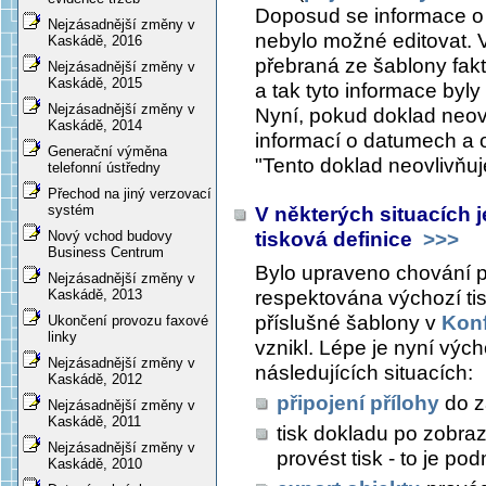
Doposud se informace o
Nejzásadnější změny v
nebylo možné editovat. V
Kaskádě, 2016
přebraná ze šablony faktu
Nejzásadnější změny v
Kaskádě, 2015
a tak tyto informace byl
Nejzásadnější změny v
Nyní, pokud doklad neov
Kaskádě, 2014
informací o datumech a
Generační výměna
"Tento doklad neovlivňu
telefonní ústředny
Přechod na jiný verzovací
systém
V některých situacích
tisková definice
>>>
Nový vchod budovy
Business Centrum
Bylo upraveno chování p
Nejzásadnější změny v
respektována výchozí tis
Kaskádě, 2013
příslušné šablony v
Konf
Ukončení provozu faxové
linky
vznikl. Lépe je nyní výc
Nejzásadnější změny v
následujících situacích:
Kaskádě, 2012
připojení přílohy
do z
Nejzásadnější změny v
Kaskádě, 2011
tisk dokladu po zobra
Nejzásadnější změny v
provést tisk - to je p
Kaskádě, 2010