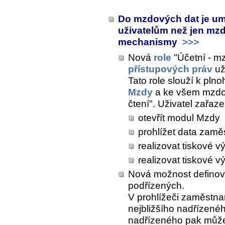
Do mzdových dat je um
uživatelům než jen mzd
mechanismy
>>>
Nová
role
"Účetní - mz
přístupových práv
už
Tato role slouží k pl
Mzdy
a ke všem mzdo
čtení". Uživatel zařaz
otevřít modul Mzdy
prohlížet data zam
realizovat tiskové 
realizovat tiskové v
Nová možnost definova
podřízených.
V prohlížeči zaměstna
nejbližšího nadřízenéh
nadřízeného pak může 