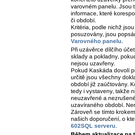
varovném panelu. Jsou t
informace, které koresp
či období.
Kritéria, podle nichž js
posuzovány, jsou popsán
Varovného panelu
.
Při uzávěrce dílčího úče
sklady a pokladny, poku
nejsou uzavřeny.
Pokud Kaskáda dovolí pr
určitě jsou všechny dokl
období již zaúčtovány. K
tedy i vystaveny, takže n
neuzavřené a nezrušené
uzavíraného období. Není
Zároveň se tímto kroke
našich doporučení, o kte
602SQL serveru
.
Během aktualizace na tu