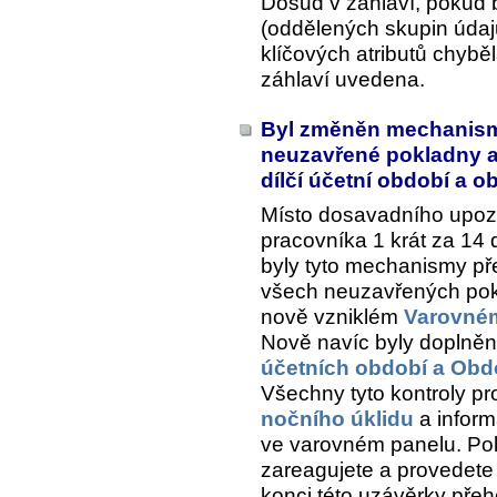
Dosud v záhlaví, pokud 
(oddělených skupin údaj
klíčových atributů chyběl
záhlaví uvedena.
Byl změněn mechanism
neuzavřené pokladny a
dílčí účetní období a 
Místo dosavadního upoz
pracovníka 1 krát za 14
byly tyto mechanismy př
všech neuzavřených pok
nově vzniklém
Varovné
Nově navíc byly doplněn
účetních období a Ob
Všechny tyto kontroly pr
nočního úklidu
a infor
ve varovném panelu. Pok
zareagujete a provedete
konci této uzávěrky přeh