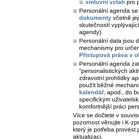
smluvní vztah
pro 
Personální agenda se
dokumenty
včetně jej
skutečností vyplývají
agendy).
Personální data jsou dat
mechanismy pro určení
Přístupová práva v o
Personální agenda zat
"personalistických akti
zdravotní prohlídky a
použít běžné mechani
kalendář
, apod., do 
specifickým uživatel
komfortnější práci pers
Více se dočtete v souvis
pozornost věnujte i K-zp
který je potřeba provést
aktualizaci.