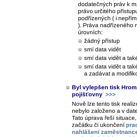
dodatečných práv k 
právo určitého příst
podřízených ( i nepří
). Práva nadřízeného 
úrovních:
žádný přístup
smí data vidět
smí data vidět a tak
smí data vidět a tak
a zadávat a modifik
Byl vylepšen tisk Hro
pojišťovny
>>>
Nově lze tento tisk realiz
nebylo založeno a v dat
Tato úprava řeší situace
začátku či ukončení
pra
nahlášení zaměstnance