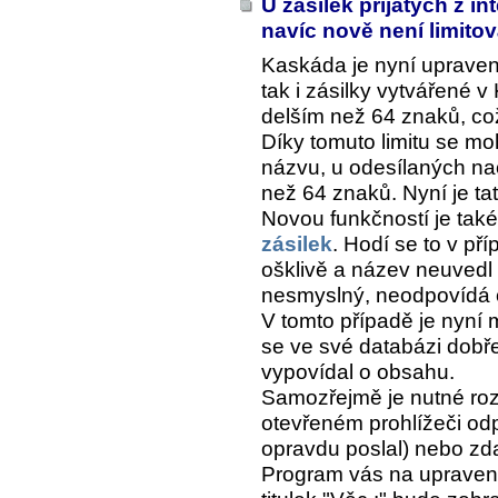
U zásilek přijatých z in
navíc nově není limito
Kaskáda je nyní upraven
tak i zásilky vytvářené
delším než 64 znaků, což
Díky tomuto limitu se mohl
názvu, u odesílaných na
než 64 znaků. Nyní je t
Novou funkčností je tak
zásilek
. Hodí se to v př
ošklivě a název neuvedl
nesmyslný, neodpovídá 
V tomto případě je nyní
se ve své databázi dobře
vypovídal o obsahu.
Samozřejmě je nutné ro
otevřeném prohlížeči odp
opravdu poslal) nebo zd
Program vás na upravený