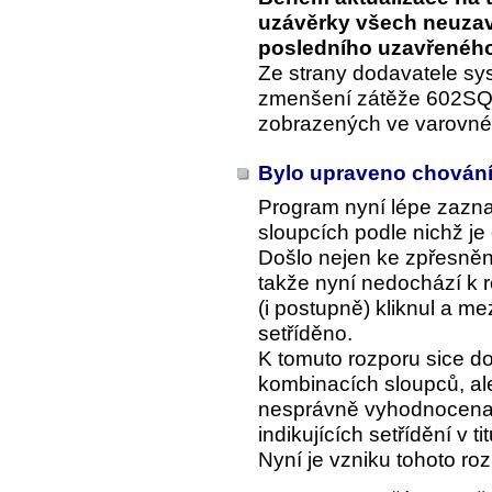
uzávěrky všech neuzav
posledního uzavřeného
Ze strany dodavatele sy
zmenšení zátěže 602SQL 
zobrazených ve varovné
Bylo upraveno chování 
Program nyní lépe zazn
sloupcích podle nichž j
Došlo nejen ke zpřesnění
takže nyní nedochází k r
(i postupně) kliknul a me
setříděno.
K tomuto rozporu sice do
kombinacích sloupců, al
nesprávně vyhodnocena s
indikujících setřídění v ti
Nyní je vzniku tohoto ro