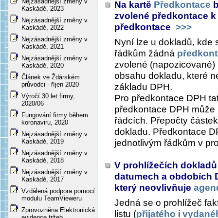
Nejzásadnější změny v
Na kartě
Předkontace
b
Kaskádě, 2023
zvolené předkontace 
Nejzásadnější změny v
předkontace
>>>
Kaskádě, 2022
Nejzásadnější změny v
Nyní lze u dokladů, kde 
Kaskádě, 2021
řádkům žádná
předkon
Nejzásadnější změny v
zvolené (napozicované)
Kaskádě, 2020
obsahu dokladu, které n
Článek ve Ždárském
průvodci - říjen 2020
základu DPH.
Výročí 30 let firmy,
Pro předkontace DPH ta
2020/06
předkontace DPH může mí
Fungování firmy během
řádcích. Přepočty částe
koronaviru, 2020
dokladu. Předkontace DP
Nejzásadnější změny v
jednotlivým řádkům v pro
Kaskádě, 2019
Nejzásadnější změny v
Kaskádě, 2018
V prohlížečích dokladů
Nejzásadnější změny v
datumech a obdobích DP
Kaskádě, 2017
který neovlivňuje
agen
Vzdálená podpora pomocí
modulu TeamVieweru
Jedná se o prohlížeč fakt
Zprovozněna Elektronická
listu (
přijatého
i
vydané
evidence tržeb