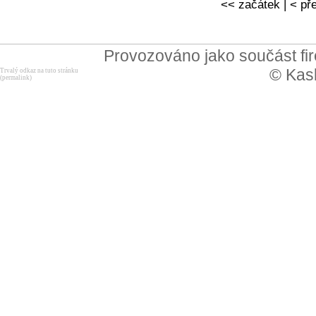
<< začátek | < pře
Provozováno jako součást f
© Kask
Trvalý odkaz na tuto stránku
(permalink)