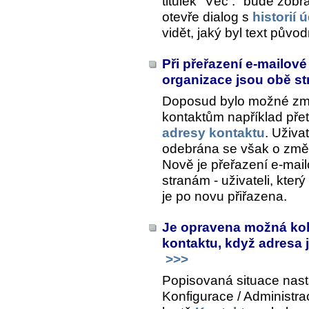
titulek "Věc :" bude zob
otevře dialog s
historií 
vidět, jaký byl text půvo
Při přeřazení e-mailové
organizace jsou obě s
Doposud bylo možné změn
kontaktům například pře
adresy kontaktu
. Uživa
odebrána se však o změ
Nově je přeřazení e-mai
stranám - uživateli, kte
je po novu přiřazena.
Je opravena možná koli
kontaktu, když adresa 
>>>
Popisovaná situace nast
Konfigurace / Administra