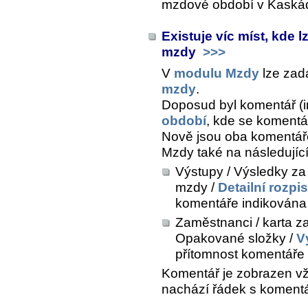
mzdové období v Kaskádě
Existuje víc míst, kde 
mzdy
>>>
V
modulu Mzdy
lze zad
mzdy
.
Doposud byl komentář (int
období
, kde se komentá
Nově jsou oba komentáře 
Mzdy také na následujíc
Výstupy / Výsledky za
mzdy /
Detailní rozpi
komentáře indikována i
Zaměstnanci / karta z
Opakované složky /
V
přítomnost komentáře i
Komentář je zobrazen vž
nachází řádek s koment