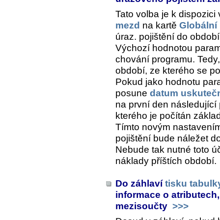
Tato volba je k dispozici
mezd
na kartě
Globální
úraz. pojištění do období
Výchozí hodnotou param
chování programu. Tedy,
období, ze kterého se po
Pokud jako hodnotu par
posune
datum uskutečn
na první den následující
kterého je počítán základ
Tímto novým nastavením 
pojištění bude náležet do
Nebude tak nutné toto ú
náklady příštích období.
Do záhlaví
tisku tabul
informace o atributech,
mezisoučty
>>>