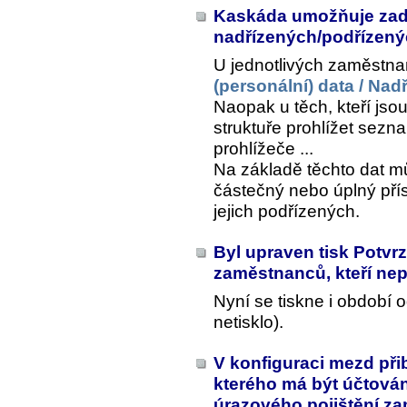
Kaskáda umožňuje zada
nadřízených/podřízen
U jednotlivých zaměstna
(personální) data / Nad
Naopak u těch, kteří jso
struktuře prohlížet sezn
prohlížeče ...
Na základě těchto dat m
částečný nebo úplný př
jejich podřízených.
Byl upraven tisk Potvrz
zaměstnanců, kteří nep
Nyní se tiskne i období 
netisklo).
V konfiguraci mezd při
kterého má být účtová
úrazového pojištění z