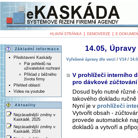
|
|
HLAVNÍ STRÁNKA
DEMOVERZE
E-DOKUMEN
14.05, Úpravy 
Základní informace
Představení Kaskády
Vyřešené úpravy dle verzí
/
V14
/
14.0
Pár pohledů na
uživatelské rozhraní
V prohlížeči interního
Příklad z běžného
života firmy
pro dávkové zúčtování
Přehled oblastí
Dosud bylo nutné různé 
Videa na youtube
takového dokladu ručně 
Nyní je v
prohlížeči int
Aktuality
Vytvořit obsah - zúčtov
Nejzásadnější změny v
provede automatické nap
Kaskádě, 2025
dokladů a vytvoří a připo
Nejzásadnější změny v
Kaskádě, 2024