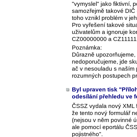
"vymyslel" jako fiktivní
samozřejmě takové DIČ oz
toho vznikl problém v jeh
Pro vyřešení takové situ
uživatelům a ignoruje ko
CZ00000000 a CZ11111
Poznámka:
Důrazně upozorňujeme, 
nedoporučujeme, jde sk
ač v nesouladu s naším
rozumných postupech pr
Byl upraven tisk "Příl
odesílání přehledu ve
ČSSZ vydala nový XML for
že tento nový formulář 
(nejsou v něm povinné úd
ale pomocí eportálu ČSSZ
pojistného".