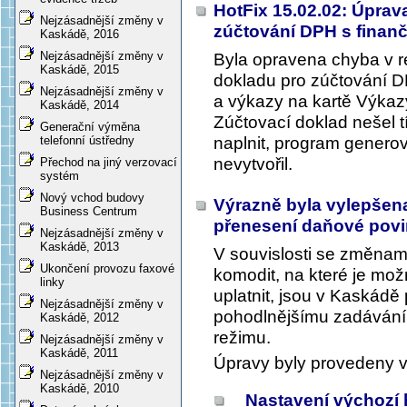
HotFix 15.02.02: Úprav
Nejzásadnější změny v
zúčtování DPH s fina
Kaskádě, 2016
Nejzásadnější změny v
Byla opravena chyba v r
Kaskádě, 2015
dokladu pro zúčtování D
Nejzásadnější změny v
a výkazy na kartě Výkazy
Kaskádě, 2014
Zúčtovací doklad nešel t
Generační výměna
naplnit, program genero
telefonní ústředny
nevytvořil.
Přechod na jiný verzovací
systém
Nový vchod budovy
Výrazně byla vylepšena
Business Centrum
přenesení daňové pov
Nejzásadnější změny v
Kaskádě, 2013
V souvislosti se změnam
Ukončení provozu faxové
komodit, na které je mo
linky
uplatnit, jsou v Kaskádě
Nejzásadnější změny v
pohodlnějšímu zadávání 
Kaskádě, 2012
režimu.
Nejzásadnější změny v
Kaskádě, 2011
Úpravy byly provedeny v
Nejzásadnější změny v
Kaskádě, 2010
Nastavení výchozí