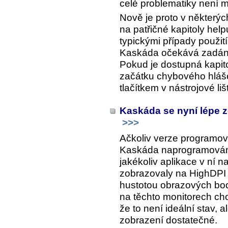
celé problematiky není 
Nově je proto v některýc
na patřičné kapitoly help
typickými případy použití
Kaskáda očekává zadání
Pokud je dostupná kapit
začátku chybového hlášen
tlačítkem v nástrojové li
Kaskáda se nyní lépe z
>>>
Ačkoliv verze programova
Kaskáda naprogramována
jakékoliv aplikace v ní
zobrazovaly na HighDPI
hustotou obrazových bodů
na těchto monitorech cho
že to není ideální stav, 
zobrazení dostatečné.