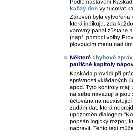
Podle nastavení Kaskád
každý den
vynucovat ka
Zároveň byla vytvořena
která indikuje, zda každ
varovný panel zůstane ak
(např. pomocí volby
Prov
plovoucím menu nad tím
Některé
chybové zpráv
patřičné kapitoly náp
Kaskáda provádí při prác
správnosti vkládaných úd
apod. Tyto kontroly mají 
na sebe navazují a jsou 
účtována na neexistující
zadání dat, která neprojd
upozorněn dialogem "Kom
popsán logický rozpor, k
napravit. Tento text může