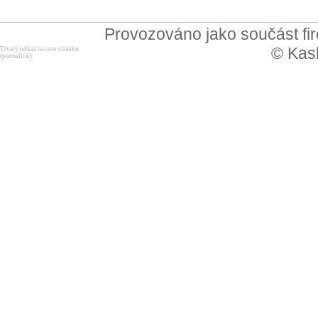
Provozováno jako součást f
© Kask
Trvalý odkaz na tuto stránku
(permalink)