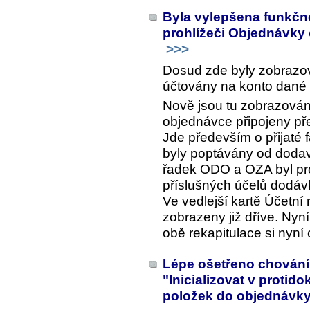
Byla vylepšena funkčn
prohlížeči Objednávky 
>>>
Dosud zde byly zobrazov
účtovány na konto dané
Nově jsou tu zobrazovány
objednávce připojeny př
Jde především o přijaté 
byly poptávány od dodav
řadek ODO a OZA byl pr
příslušných účelů dodáv
Ve vedlejší kartě
Účetní 
zobrazeny již dříve. Nyn
obě rekapitulace si nyní 
Lépe ošetřeno chování
"Inicializovat v proti
položek do objednávk