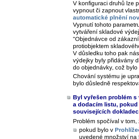
V konfiguraci druhů lze 
vypnout či zapnout vlas
automatické plnění no
Vypnutí tohoto parametru
vytváření skladové výde
"Objednávce od zákazníka
protiobjektem skladovéh
V důsledku toho pak nás
výdejky byly přidávány d
do objednávky, což bylo
Chování systému je upra
bylo důsledně respektov
Byl vyřešen problém s
a dodacím listu, pokud 
souvisejících doklade
Problém spočíval v tom,
pokud bylo v
Prohlíže
uvedené množství na 5 