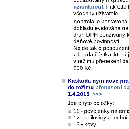
požadovaným způsobe
uzamknout
. Pak tato
všechny uživatele.
Kontrola je postavena 
dokladu evidována na 
druh DPH používaný k 
daňové povinnosti.
Nejde tak o posouzení
zde zda částka, která
v režimu přenesení da
000 Kč.
Kaskáda nyní nově pra
do režimu
přenesení d
1.4.2015
>>>
Jde o tyto položky:
11 - povolenky na em
12 - obiloviny a techni
13 - kovy