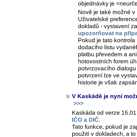
objednávky je <neurč
Nově je také možné v
Uživatelské preferenc
dokladů - vystavení
za
upozorňovat na příp
Pokud je tato kontrola
dodacího listu vydané
platbu převedem a an
hotovostních forem úh
potvrzovacího dialogu
potvrzení lze ve vysta
historie je však zapsá
V Kaskádě je nyní možn
>>>
Kaskáda od verze 15.0
IČO a DIČ
.
Tato funkce, pokud je za
použití v dokladech, a to