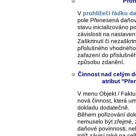
Proh
V
prohlížeči řádku 
pole
Přenesená daňov
stavu inicializováno p
závislosti na nastavení
Zaškrtnutí či nezaškrt
příslušného vhodného
zařazení do příslušné
způsobu zdanění.
Činnost nad celým d
atribut "Př
V menu
Objekt / Faktur
nová činnost, která u
dokladu dodatečně.
Během pořizování dok
nemuselo být zřejmé, 
daňové povinnosti, ne
totiž závisí také na c