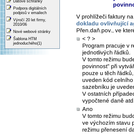
Datové schránky
povinno
Podpora digitálních
podpisů v emailech
V prohlížeči faktury n
Výročí 20 let firmy,
dokladu ovlivňující
2010/06
Přen.daň.pov.
, ve kte
Nové webové stránky
< ? >
Šablona HTM
jednoduchého(1)
Program pracuje v r
jednotlivých řádků.
V tomto režimu bud
povinnost" při vytvá
pouze u těch řádků,
uveden kód celního
sazebníku je uveden
V ostatních případe
vypočtené daně atd
Ano
V tomto režimu bud
ve výchozím stavu p
režimu přenesení da