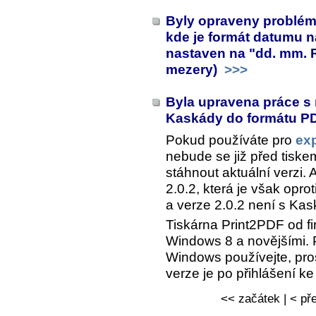
Byly opraveny problémy
kde je formát datumu 
nastaven na "dd. mm. 
mezery)
>>>
Byla upravena práce s 
Kaskády do formátu 
Pokud používáte pro
ex
nebude se již před tiske
stáhnout aktuální verzi. 
2.0.2, která je však opro
a verze 2.0.2 není s Kas
Tiskárna Print2PDF od fi
Windows 8 a novějšími. 
Windows používejte, pro
verze je po přihlášení k
<< začátek | < pře