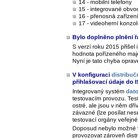
14 - mobilní telefony
15 - integrované obvo
16 - přenosná zařízen
17 - videoherní konzo
Bylo doplněno plnění ř
S verzí roku 2015 přišel
hodnota pořízeného maje
Nyní je tato chyba oprav
V konfiguraci
distribu
přihlašovací údaje do 
Integrovaný systém
dat
testovacím provozu. Test
ostré, ale jsou v něm d
závazné (lze posílat nes
testovací orgány veřejné
Doposud nebylo možné
provozovat zároveň dist