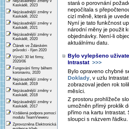
Nejzásadnější změny v
stará o porovnání požad
Kaskádě, 2023
nepočítala s přepočteno
Nejzásadnější změny v
cizí měně, která je uved
Kaskádě, 2022
Nyní je tato funkčnost u
Nejzásadnější změny v
Kaskádě, 2021
národní měny je použit ku
Nejzásadnější změny v
objednávky. Není-li objed
Kaskádě, 2020
aktuálnímu datu.
Článek ve Ždárském
průvodci - říjen 2020
Bylo vylepšeno uživate
Výročí 30 let firmy,
2020/06
Intrastat
>>>
Fungování firmy během
Bylo opraveno chybné s
koronaviru, 2020
Doklady
, v uzlu
Intrasta
Nejzásadnější změny v
zobrazoval jeden rok toli
Kaskádě, 2019
měsíci.
Nejzásadnější změny v
Kaskádě, 2018
Z prostoru prohlížeče sl
Nejzásadnější změny v
umožněn přímý proklik 
Kaskádě, 2017
přímo na kartu
Intrastat
.
Vzdálená podpora pomocí
modulu TeamVieweru
sloupci s názvem řádku.
Zprovozněna Elektronická
evidence tržeb