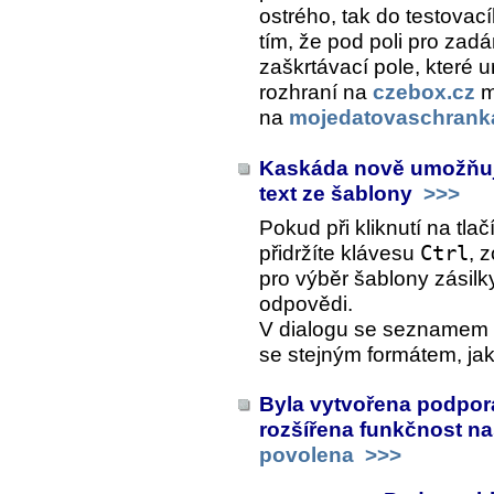
ostrého, tak do testovac
tím, že pod poli pro zadá
zaškrtávací pole, které u
rozhraní na
czebox.cz
m
na
mojedatovaschrank
Kaskáda nově umožňuje
text ze šablony
>>>
Pokud při kliknutí na tlač
přidržíte klávesu
Ctrl
, 
pro výběr šablony zásilky
odpovědi.
V dialogu se seznamem š
se stejným formátem, jak
Byla vytvořena podpora
rozšířena funkčnost na
povolena
>>>