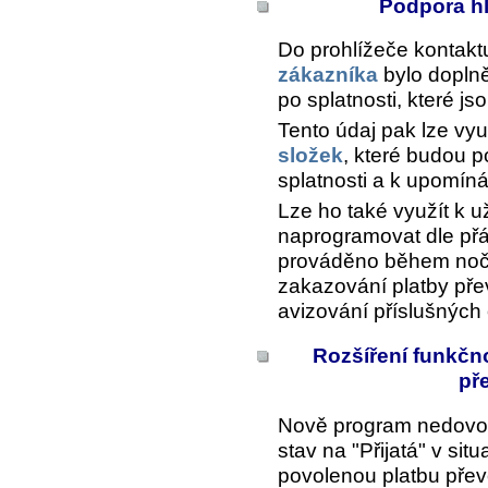
Podpora hl
Do prohlížeče kontakt
zákazníka
bylo doplně
po splatnosti, které j
Tento údaj pak lze využ
složek
, které budou 
splatnosti a k upomíná
Lze ho také využít k u
naprogramovat dle přá
prováděno během nočn
zakazování platby př
avizování příslušnýc
Rozšíření funkčno
př
Nově program nedovo
stav na "Přijatá" v si
povolenou platbu pře