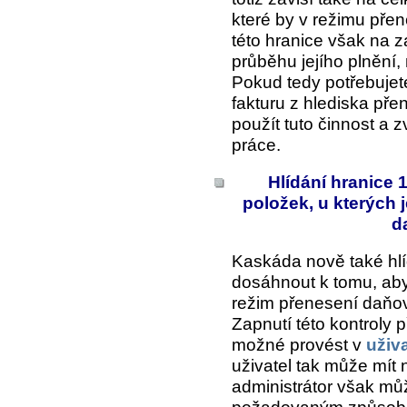
které by v režimu pře
této hranice však na z
průběhu jejího plnění,
Pokud tedy potřebujet
fakturu z hlediska pře
použít tuto činnost a z
práce.
Hlídání hranice 
položek, u kterých 
d
Kaskáda nově také hlíd
dosáhnout k tomu, ab
režim přenesení daňov
Zapnutí této kontroly 
možné provést v
uživ
uživatel tak může mít
administrátor však můž