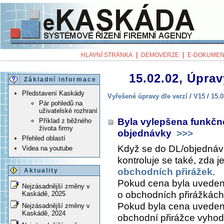
|
|
HLAVNÍ STRÁNKA
DEMOVERZE
E-DOKUMEN
15.02.02, Úprav
Základní informace
Představení Kaskády
Vyřešené úpravy dle verzí
/
V15
/
15.0
Pár pohledů na
uživatelské rozhraní
Byla vylepšena funkčno
Příklad z běžného
života firmy
objednávky
>>>
Přehled oblastí
Když se do DL/objedná
Videa na youtube
kontroluje se také, zda 
obchodních přirážek
.
Aktuality
Pokud cena byla uveden
Nejzásadnější změny v
o obchodních přirážkách
Kaskádě, 2025
Pokud byla cena uvedena
Nejzásadnější změny v
Kaskádě, 2024
obchodní přirážce vyho