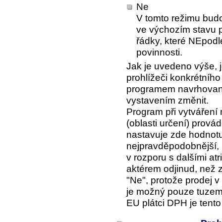
Ne
V tomto režimu bud
ve výchozím stavu 
řádky, které NEpodl
povinnosti.
Jak je uvedeno výše, 
prohlížeči konkrétníh
programem navrhovaný
vystavením změnit.
Program při vytváření
(oblasti určení) prová
nastavuje zde hodnotu
nejpravděpodobnější, 
v rozporu s dalšími at
aktérem odjinud, než 
"Ne", protože prodej 
je možný pouze tuzems
EU plátci DPH je tent