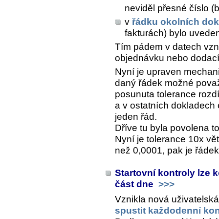
neviděl přesné číslo (
v
řádku okolních do
fakturách) bylo uvede
Tím pádem v datech vznik
objednávku nebo dodací l
Nyní je upraven mechani
daný řádek možné považ
posunuta tolerance rozd
a v ostatních dokladech
jeden řád.
Dříve tu byla povolena t
Nyní je tolerance 10x vět
než 0,0001, pak je řáde
Startovní kontroly lze 
část dne
>>>
Vznikla nová uživatelsk
spustit každodenní kon