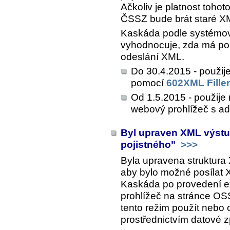
Ačkoliv je platnost toho
ČSSZ bude brát staré XM
Kaskáda podle systémové
vyhodnocuje, zda má pou
odeslání XML.
Do 30.4.2015 - použije
pomocí
602XML Fille
Od 1.5.2015 - použije 
webový prohlížeč s ad
Byl upraven XML výstup
pojistného"
>>>
Byla upravena struktura
aby bylo možné posílat X
Kaskáda po provedení ex
prohlížeč na stránce O
tento režim použít nebo 
prostřednictvím datové z