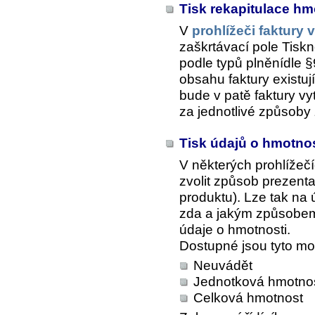
Tisk rekapitulace hm
V
prohlížeči faktury
zaškrtávací pole
Tiskn
podle typů plněnídle 
obsahu faktury existu
bude v patě faktury vy
za jednotlivé způsoby 
Tisk údajů o hmotno
V některých prohlížeč
zvolit způsob prezent
produktu). Lze tak na 
zda a jakým způsobem 
údaje o hmotnosti.
Dostupné jsou tyto mo
Neuvádět
Jednotková hmotno
Celková hmotnost