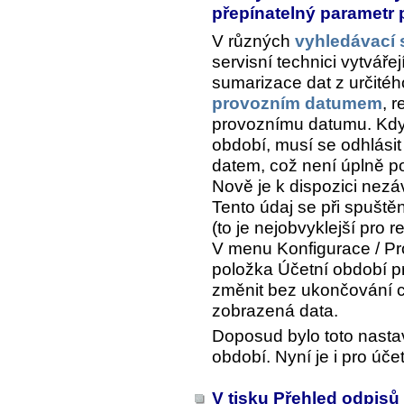
přepínatelný parametr
V různých
vyhledávací 
servisní technici vytváře
sumarizace dat z určité
provozním datumem
, 
provoznímu datumu. Když
období, musí se odhlásit
datem, což není úplně p
Nově je k dispozici nezá
Tento údaj se při spuštěn
(to je nejobvyklejší pro re
V menu
Konfigurace / P
položka
Účetní období pr
změnit bez ukončování c
zobrazená data.
Doposud bylo toto nasta
období. Nyní je i pro úče
V tisku Přehled odpis