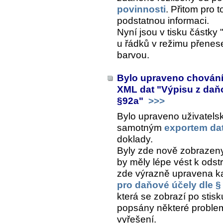
povinnosti
. Přitom pro t
podstatnou informaci.
Nyní jsou v tisku částk
u řádků v režimu přenes
barvou.
Bylo upraveno chování
XML dat "Výpisu z daň
§92a"
>>>
Bylo upraveno uživatelsk
samotným
exportem da
doklady.
Byly zde nově zobrazeny
by měly lépe vést k odst
zde výrazně upravena ka
pro daňové účely dle 
která se zobrazí po stis
popsány některé problema
vyřešení.