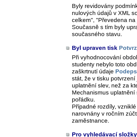
Byly revidovány podmínk
nulových údajů v XML s
celkem", "Převedena na j
Současně s tím byly upr
současného stavu.
Byl upraven tisk
Potvrz
Při vyhodnocování období 
studenty nebylo toto o
zaškrtnutí údaje
Podepsa
stát, že v tisku potvrzení
uplatnění slev, než za kt
Mechanismus uplatnění sl
pořádku.
Případné rozdíly, vznik
narovnány v ročním zúč
zaměstnance.
Pro vyhledávací složk