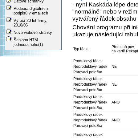
Datové schránky
- nyní Kaskáda lépe dete
Podpora digitálních
"normálně" nebo v reži
podpisů v emailech
vytvářený řádek obsahu př
Výročí 20 let firmy,
2010/06
Chování programu při ini
Nové webové stránky
ukazuje následující tabu
Šablona HTM
jednoduchého(1)
Přen.daň.pov.
Typ řádku
na kartě Rekapi
Produktový řádek
Neproduktový řádek
NE
Párovací položka
Produktový řádek
Neproduktový řádek
NE
Párovací položka
Produktový řádek
Neproduktový řádek
ANO
Párovací položka
Produktový řádek
Neproduktový řádek
ANO
Párovací položka
Produktový řádek