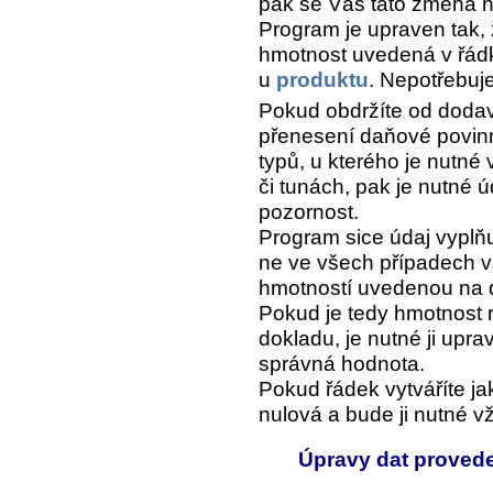
pak se Vás tato změna n
Program je upraven tak, 
hmotnost uvedená v řád
u
produktu
. Nepotřebujet
Pokud obdržíte od dodav
přenesení daňové povinno
typů, u kterého je nutné
či tunách, pak je nutné 
pozornost.
Program sice údaj vyplň
ne ve všech případech vš
hmotností uvedenou na 
Pokud je tedy hmotnost 
dokladu, je nutné ji upra
správná hodnota.
Pokud řádek vytváříte j
nulová a bude ji nutné v
Úpravy dat proved