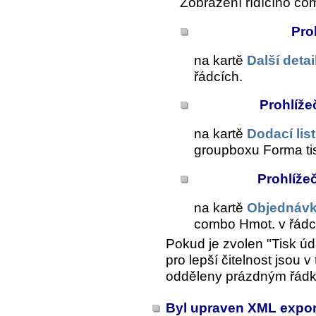
Zobrazení řídícího com
Pro
na kartě
Další detai
řádcích
.
Prohlíže
na kartě
Dodací lis
groupboxu
Forma ti
Prohlíže
na kartě
Objednávk
combo
Hmot. v řádc
Pokud je zvolen "Tisk ú
pro lepší čitelnost jsou
odděleny prázdným řád
Byl upraven XML export