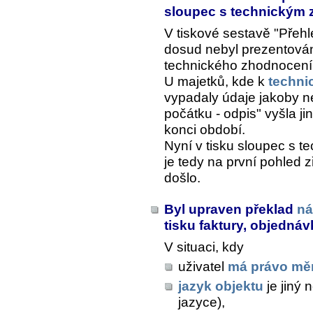
sloupec s technickým
V tiskové sestavě "Přeh
dosud nebyl prezentová
technického zhodnocení
U majetků, kde k
techni
vypadaly údaje jakoby n
počátku - odpis" vyšla 
konci období.
Nyní v tisku sloupec s t
je tedy na první pohled 
došlo.
Byl upraven překlad
ná
tisku faktury, objednáv
V situaci, kdy
uživatel
má právo měn
jazyk objektu
je jiný 
jazyce),