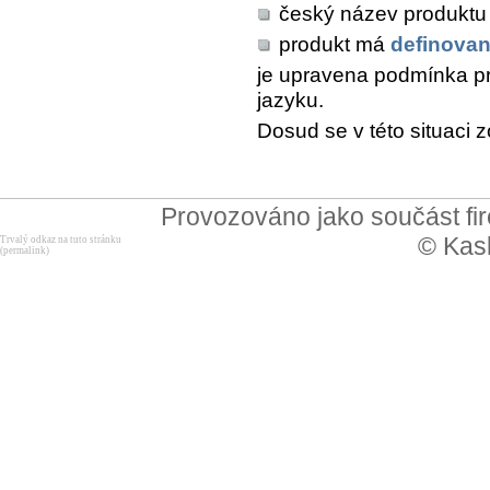
český název produktu 
produkt má
definovan
je upravena podmínka pr
jazyku.
Dosud se v této situaci 
Provozováno jako součást f
© Kask
Trvalý odkaz na tuto stránku
(permalink)