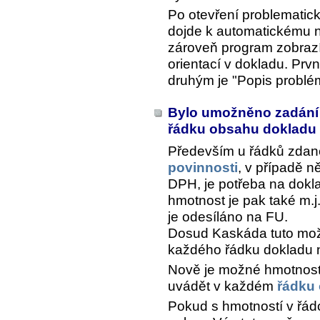
Po otevření problematic
dojde k automatickému n
zároveň program zobrazí
orientací v dokladu. Prvn
druhým je "Popis probl
Bylo umožněno zadání 
řádku obsahu dokladu
Především u řádků zdan
povinnosti
, v případě n
DPH, je potřeba na dokl
hmotnost je pak také m.
je odesíláno na FU.
Dosud Kaskáda tuto mož
každého řádku dokladu 
Nově je možné hmotnost
uvádět v každém
řádku
Pokud s hmotností v řád