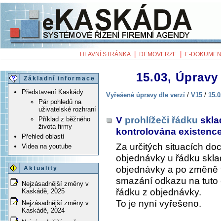
|
|
HLAVNÍ STRÁNKA
DEMOVERZE
E-DOKUMEN
15.03, Úpravy 
Základní informace
Představení Kaskády
Vyřešené úpravy dle verzí
/
V15
/
15.0
Pár pohledů na
uživatelské rozhraní
V
prohlížeči řádku
skla
Příklad z běžného
života firmy
kontrolována existenc
Přehled oblastí
Za určitých situacích d
Videa na youtube
objednávky u řádku skla
objednávky a po změně 
Aktuality
smazání odkazu na tuto 
Nejzásadnější změny v
řádku z objednávky.
Kaskádě, 2025
To je nyní vyřešeno.
Nejzásadnější změny v
Kaskádě, 2024