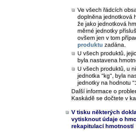
Ve všech řádcích obs
doplněna jednotková h
že jako jednotková hm
měrné jednotky příslu
ovšem jen v tom přípa
produktu
zadána.
U všech produktů, jeji
byla nastavena hmotno
U všech produktů, u ni
jednotka "kg", byla n
jednotky na hodnotu "1 
Další informace o proble
Kaskádě se dočtete v ka
V tisku některých dok
vytisknout údaje o hmo
rekapitulací hmotností