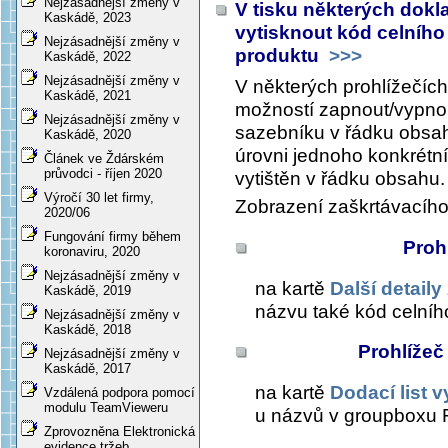
Nejzásadnější změny v
V tisku některých dok
Kaskádě, 2023
vytisknout kód celníh
Nejzásadnější změny v
produktu
>>>
Kaskádě, 2022
Nejzásadnější změny v
V některých prohlížečích
Kaskádě, 2021
možností zapnout/vypnou
Nejzásadnější změny v
sazebníku v řádku obsah
Kaskádě, 2020
úrovni jednoho konkrétní
Článek ve Ždárském
průvodci - říjen 2020
vytištěn v řádku obsahu.
Výročí 30 let firmy,
Zobrazení zaškrtávacího 
2020/06
Fungování firmy během
Proh
koronaviru, 2020
Nejzásadnější změny v
na kartě
Další detaily
Kaskádě, 2019
názvu také kód celní
Nejzásadnější změny v
Kaskádě, 2018
Prohlížeč
Nejzásadnější změny v
Kaskádě, 2017
na kartě
Dodací list 
Vzdálená podpora pomocí
modulu TeamVieweru
u názvů
v groupboxu
Zprovozněna Elektronická
evidence tržeb