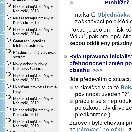
Prohlížeč
Nejzásadnější změny v
Kaskádě, 2016
na kartě
Objednávka 
Nejzásadnější změny v
zaškrtávací pole
Kód c
Kaskádě, 2015
Pokud je zvolen "Tisk k
Nejzásadnější změny v
Kaskádě, 2014
řádku", pak pro lepší čit
Generační výměna
sebou odděleny prázdn
telefonní ústředny
Přechod na jiný verzovací
Byla upravena iniciali
systém
přehodnocení změn po e
Nový vchod budovy
Business Centrum
obsahu
>>>
Nejzásadnější změny v
Jde především o situaci,
Kaskádě, 2013
v hlavičce v kartě
Rek
Ukončení provozu faxové
linky
povinnost
uveden "?"
Nejzásadnější změny v
pracuje se s neproduk
Kaskádě, 2012
položkou, kdy dříve z
Nejzásadnější změny v
předkontace )
Kaskádě, 2011
Nejzásadnější změny v
Zároveň bylo chování pr
Kaskádě, 2010
na
párovací položku
- z