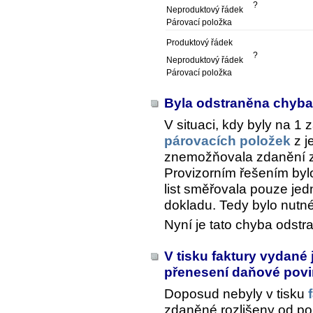
?
Neproduktový řádek
Párovací položka
Produktový řádek
?
Neproduktový řádek
Párovací položka
Byla odstraněna chyba
V situaci, kdy byly na 1 
párovacích položek
z j
znemožňovala zdanění z
Provizorním řešením bylo
list směřovala pouze je
dokladu. Tedy bylo nutn
Nyní je tato chyba odstr
V tisku faktury vydané 
přenesení daňové pov
Doposud nebyly v tisku
zdaněné rozlišeny od po