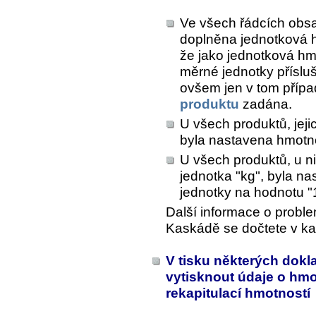
Ve všech řádcích obs
doplněna jednotková h
že jako jednotková hm
měrné jednotky příslu
ovšem jen v tom přípa
produktu
zadána.
U všech produktů, jeji
byla nastavena hmotno
U všech produktů, u ni
jednotka "kg", byla n
jednotky na hodnotu "1 
Další informace o proble
Kaskádě se dočtete v ka
V tisku některých dok
vytisknout údaje o hmo
rekapitulací hmotností