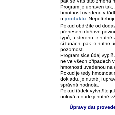
pak se Vás tato změna n
Program je upraven tak, 
hmotnost uvedená v řád
u
produktu
. Nepotřebujet
Pokud obdržíte od dodav
přenesení daňové povinno
typů, u kterého je nutné
či tunách, pak je nutné 
pozornost.
Program sice údaj vyplň
ne ve všech případech vš
hmotností uvedenou na 
Pokud je tedy hmotnost 
dokladu, je nutné ji upra
správná hodnota.
Pokud řádek vytváříte j
nulová a bude ji nutné v
Úpravy dat proved