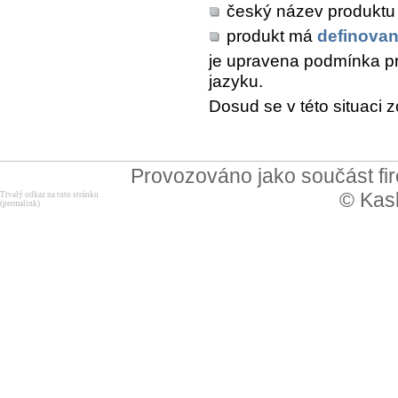
český název produktu 
produkt má
definovan
je upravena podmínka pr
jazyku.
Dosud se v této situaci 
Provozováno jako součást f
© Kask
Trvalý odkaz na tuto stránku
(permalink)