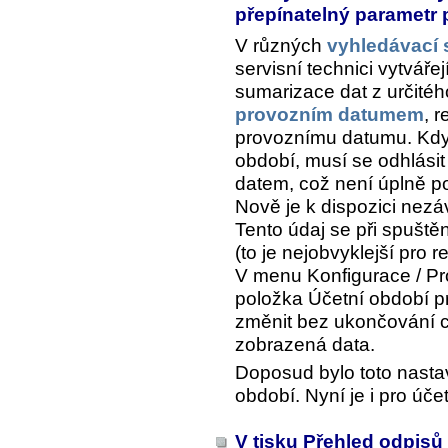
přepínatelný parametr
V různých
vyhledávací 
servisní technici vytváře
sumarizace dat z určité
provozním datumem
, 
provoznímu datumu. Když
období, musí se odhlásit
datem, což není úplně p
Nově je k dispozici nezá
Tento údaj se při spuštěn
(to je nejobvyklejší pro re
V menu
Konfigurace / P
položka
Účetní období pr
změnit bez ukončování c
zobrazená data.
Doposud bylo toto nasta
období. Nyní je i pro úče
V tisku Přehled odpis