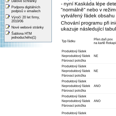
Datové schránky
- nyní Kaskáda lépe dete
Podpora digitálních
"normálně" nebo v reži
podpisů v emailech
vytvářený řádek obsahu př
Výročí 20 let firmy,
2010/06
Chování programu při ini
Nové webové stránky
ukazuje následující tabu
Šablona HTM
jednoduchého(1)
Přen.daň.pov.
Typ řádku
na kartě Rekapi
Produktový řádek
Neproduktový řádek
NE
Párovací položka
Produktový řádek
Neproduktový řádek
NE
Párovací položka
Produktový řádek
Neproduktový řádek
ANO
Párovací položka
Produktový řádek
Neproduktový řádek
ANO
Párovací položka
Produktový řádek