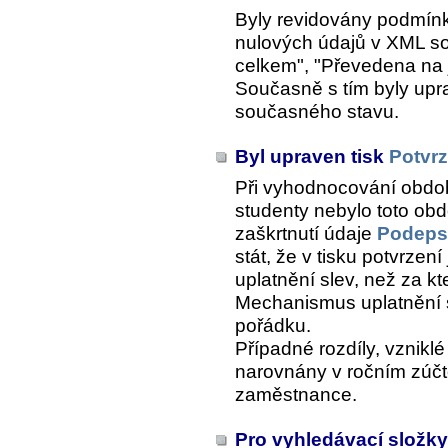
Byly revidovány podmínk
nulových údajů v XML s
celkem", "Převedena na j
Současně s tím byly upr
současného stavu.
Byl upraven tisk
Potvrz
Při vyhodnocování období 
studenty nebylo toto o
zaškrtnutí údaje
Podepsa
stát, že v tisku potvrzení
uplatnění slev, než za kt
Mechanismus uplatnění sl
pořádku.
Případné rozdíly, vznik
narovnány v ročním zúč
zaměstnance.
Pro vyhledávací složk