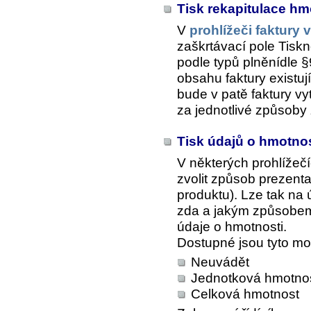
Tisk rekapitulace hm
V
prohlížeči faktury
zaškrtávací pole
Tiskn
podle typů plněnídle 
obsahu faktury existu
bude v patě faktury vy
za jednotlivé způsoby 
Tisk údajů o hmotno
V některých prohlížeč
zvolit způsob prezent
produktu). Lze tak na 
zda a jakým způsobem 
údaje o hmotnosti.
Dostupné jsou tyto mo
Neuvádět
Jednotková hmotno
Celková hmotnost