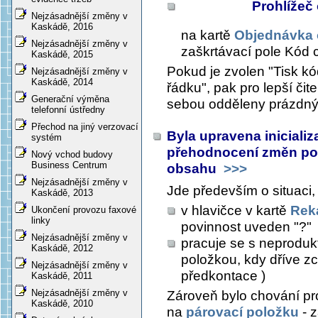
Prohlížeč
Nejzásadnější změny v
Kaskádě, 2016
na kartě
Objednávka 
Nejzásadnější změny v
zaškrtávací pole
Kód c
Kaskádě, 2015
Pokud je zvolen "Tisk k
Nejzásadnější změny v
Kaskádě, 2014
řádku", pak pro lepší čit
Generační výměna
sebou odděleny prázdn
telefonní ústředny
Přechod na jiný verzovací
Byla upravena iniciali
systém
přehodnocení změn po e
Nový vchod budovy
Business Centrum
obsahu
>>>
Nejzásadnější změny v
Jde především o situaci,
Kaskádě, 2013
v hlavičce v kartě
Rek
Ukončení provozu faxové
linky
povinnost
uveden "?"
Nejzásadnější změny v
pracuje se s neproduk
Kaskádě, 2012
položkou, kdy dříve z
Nejzásadnější změny v
předkontace )
Kaskádě, 2011
Nejzásadnější změny v
Zároveň bylo chování pr
Kaskádě, 2010
na
párovací položku
- z