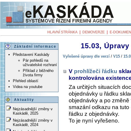
|
|
HLAVNÍ STRÁNKA
DEMOVERZE
E-DOKUMEN
15.03, Úpravy 
Základní informace
Představení Kaskády
Vyřešené úpravy dle verzí
/
V15
/
15.0
Pár pohledů na
uživatelské rozhraní
V
prohlížeči řádku
skla
Příklad z běžného
života firmy
kontrolována existenc
Přehled oblastí
Za určitých situacích d
Videa na youtube
objednávky u řádku skla
objednávky a po změně 
Aktuality
smazání odkazu na tuto 
Nejzásadnější změny v
řádku z objednávky.
Kaskádě, 2025
To je nyní vyřešeno.
Nejzásadnější změny v
Kaskádě, 2024