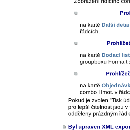
Zobrazení řídícího com
Pro
na kartě
Další detai
řádcích
.
Prohlíže
na kartě
Dodací lis
groupboxu
Forma ti
Prohlíže
na kartě
Objednávk
combo
Hmot. v řádc
Pokud je zvolen "Tisk ú
pro lepší čitelnost jsou
odděleny prázdným řád
Byl upraven XML export