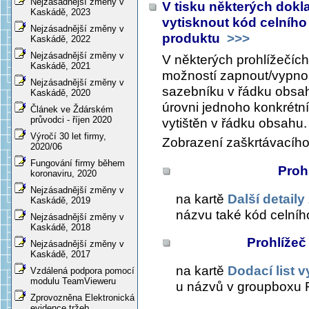
Nejzásadnější změny v
V tisku některých dok
Kaskádě, 2023
vytisknout kód celníh
Nejzásadnější změny v
produktu
>>>
Kaskádě, 2022
Nejzásadnější změny v
V některých prohlížečích
Kaskádě, 2021
možností zapnout/vypnou
Nejzásadnější změny v
sazebníku v řádku obsah
Kaskádě, 2020
úrovni jednoho konkrétní
Článek ve Ždárském
průvodci - říjen 2020
vytištěn v řádku obsahu.
Výročí 30 let firmy,
Zobrazení zaškrtávacího 
2020/06
Fungování firmy během
Proh
koronaviru, 2020
Nejzásadnější změny v
na kartě
Další detaily
Kaskádě, 2019
názvu také kód celní
Nejzásadnější změny v
Kaskádě, 2018
Prohlížeč
Nejzásadnější změny v
Kaskádě, 2017
na kartě
Dodací list 
Vzdálená podpora pomocí
modulu TeamVieweru
u názvů
v groupboxu
Zprovozněna Elektronická
evidence tržeb