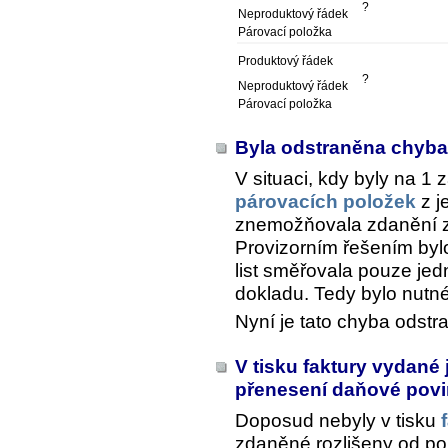
?
Neproduktový řádek
Párovací položka
Produktový řádek
?
Neproduktový řádek
Párovací položka
Byla odstraněna chyba
V situaci, kdy byly na 1 
párovacích položek
z j
znemožňovala zdanění z
Provizorním řešením bylo
list směřovala pouze je
dokladu. Tedy bylo nutn
Nyní je tato chyba odstr
V tisku faktury vydané 
přenesení daňové pov
Doposud nebyly v tisku
zdaněné rozlišeny od po