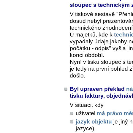
sloupec s technickým
V tiskové sestavě "Přeh
dosud nebyl prezentová
technického zhodnocení
U majetků, kde k
techni
vypadaly údaje jakoby n
počátku - odpis" vyšla 
konci období.
Nyní v tisku sloupec s t
je tedy na první pohled 
došlo.
Byl upraven překlad
ná
tisku faktury, objednáv
V situaci, kdy
uživatel
má právo měn
jazyk objektu
je jiný 
jazyce),