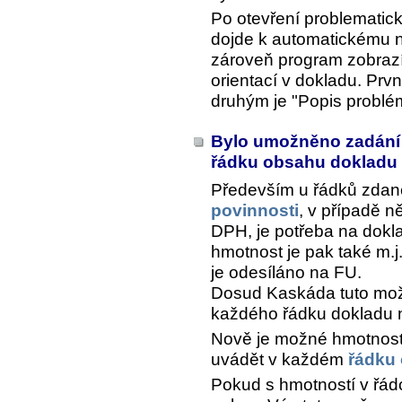
Po otevření problematic
dojde k automatickému n
zároveň program zobrazí
orientací v dokladu. Prvn
druhým je "Popis probl
Bylo umožněno zadání 
řádku obsahu dokladu
Především u řádků zdan
povinnosti
, v případě n
DPH, je potřeba na dokl
hmotnost je pak také m.
je odesíláno na FU.
Dosud Kaskáda tuto mož
každého řádku dokladu 
Nově je možné hmotnost
uvádět v každém
řádku
Pokud s hmotností v řád