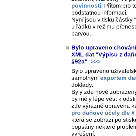
povinnosti
. Přitom pro t
podstatnou informaci.
Nyní jsou v tisku částk
u řádků v režimu přenes
barvou.
Bylo upraveno chování
XML dat "Výpisu z daň
§92a"
>>>
Bylo upraveno uživatelsk
samotným
exportem da
doklady.
Byly zde nově zobrazeny
by měly lépe vést k odst
zde výrazně upravena ka
pro daňové účely dle 
která se zobrazí po stis
popsány některé problema
vyřešení.