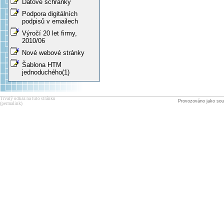
Datové schránky
Podpora digitálních
podpisů v emailech
Výročí 20 let firmy,
2010/06
Nové webové stránky
Šablona HTM
jednoduchého(1)
Trvalý odkaz na tuto stránku
Provozováno jako sou
(permalink)