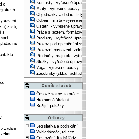
Kontakty - vyřešené úpravy
i o
Mzdy - vyřešené úpravy
egistrech
Objednávky a dodací listy - vyřešené úpravy
Odběrní místa - vyřešené úpravy
vystavení
Ostatní - vyřešené úpravy
í) zjistí,
í s
Práce s textem, formátování, ... - vyřešené úpravy
 není
Produkty - vyřešené úpravy
 platbu na
Provoz pod operačními systémy, technologické věci - vy
Provozní nastavení, zálohování, instalace, ... - vyřešen
ontaktu,
Předměty, majetek - vyřešené úpravy
Složky - vyřešené úpravy
Vega - vyřešené úpravy
Zásobníky (sklad, pokladna, bank. účet) - vyřešené úpra
adu
Ceník služeb
Časové sazby za práce
Hromadná školení
Režijní položky
v
Odkazy
Legislativa a podnikání
ro zadání
Vyhledávače, tel.sez.
 velmi
Cestování, jízdní řády