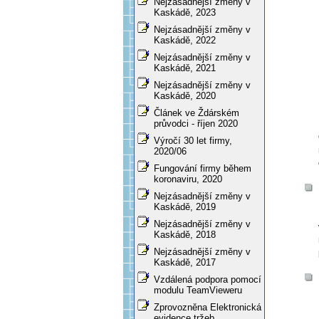
Nejzásadnější změny v
Kaskádě, 2023
Nejzásadnější změny v
Kaskádě, 2022
Nejzásadnější změny v
Kaskádě, 2021
Nejzásadnější změny v
Kaskádě, 2020
Článek ve Ždárském
průvodci - říjen 2020
Výročí 30 let firmy,
2020/06
Fungování firmy během
koronaviru, 2020
Nejzásadnější změny v
Kaskádě, 2019
Nejzásadnější změny v
Kaskádě, 2018
Nejzásadnější změny v
Kaskádě, 2017
Vzdálená podpora pomocí
modulu TeamVieweru
Zprovozněna Elektronická
evidence tržeb