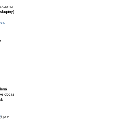
 skupinu
skupiny).
>>
m
dená
íve občas
ak
0
) je v