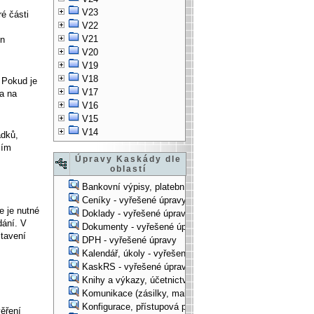
V23
ré části
V22
V21
en
V20
V19
V18
. Pokud je
V17
na na
V16
V15
V14
ádků,
ším
Úpravy Kaskády dle
oblastí
Bankovní výpisy, platební příkazy - vyřešené úpravy
Ceníky - vyřešené úpravy
e je nutné
Doklady - vyřešené úpravy
dání. V
Dokumenty - vyřešené úpravy
stavení
DPH - vyřešené úpravy
Kalendář, úkoly - vyřešené úpravy
KaskRS - vyřešené úpravy
Knihy a výkazy, účetnictví - vyřešené úpravy
Komunikace (zásilky, mail-systém, ...) - vyřešené úpravy
Konfigurace, přístupová práva, ... - vyřešené úpravy
ěření