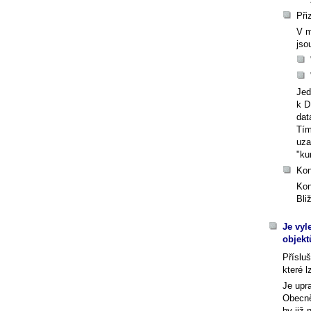
Při
V m
jso
Jed
k D
dat
Tím
uza
"ku
Kon
Kon
Bli
Je vyl
objekt
Příslu
které 
Je upr
Obecně
by již 