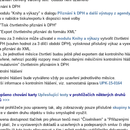
znání k DPH
odulu "Knihy a výkazy" v dialogu
Přiznání k DPH a další výstupy z agend
u v nabídce tisku/exportu k dispozici nové volby
"Tisk čtvrtletního přiznání k DPH"
"Export čtvrtletního přiznání do formátu XML"
nou za 3 měsíce může uživatel v
modulu Knihy a výkazy
vytvořit čtvrtletní
PH (souhrn hodnot za 3 dílčí období DPH), vytisknout příslušný výkaz a vye
a přiznání do XML.
, že jednotlivé měsíce čtvrtletí budou ještě před exportem dat kontrolního hl
vřené, nehrozí později rozpory mezi odevzdanými měsíčními kontrolními hlá
mulativním" čtvrtletním přiznáním k DPH.
trolní hlášení
trolní hlášení bude vytvářeno vždy po uzavření jednotlivého měsíce.
žší informace o kontrolním hlášení, viz. samostatná úprava
UPK-15-0164
epšeno chování karty
Upřesňující texty
v prohlížečích některých druhů
ů
>>>
šné prohlížeče jsou upraveny tak, aby zobrazovaly pouze příslušné
skupiny t
lze v daném druhu objektu v tisku smysluplně využít.
avena dostupnost tlačítek pro přesun textů mezi "Číselníkem" a "Přiřazenými 
 platí, že u vystavených dokladů a uzavřených a podepsaných smluv či obj
nemělo jít tyto texty přesunovat a tím i měnit podobu vytištěného dokumentu.