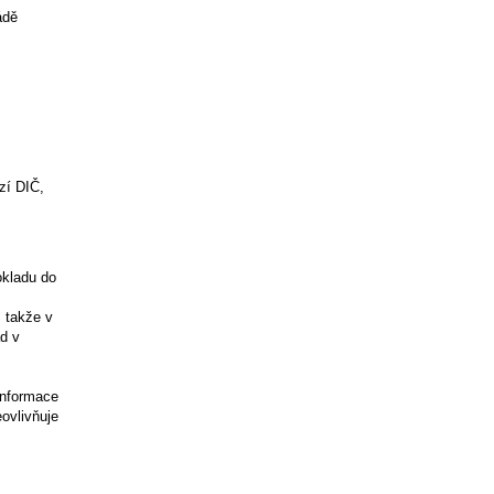
ádě
zí DIČ,
okladu do
, takže v
d v
informace
eovlivňuje