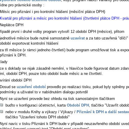
ídne pro právnické osoby :
Měsíc pro přiznání i pro kontrolní hlášení (měsíční plátce DPH)
Kvartál pro přiznání a měsíc pro kontrolní hlášení (čtvrtletní plátce DPH - prá
Neplátce DPH
řípadě první i druhé volby program vytvoří 12 období DPH (měsíce), přitom
jednotlivé měsíce bude nutné samostatně
uzavírat
a za tato uzavřená "dílčí
období exportovat kontrolní hlášení
za tři měsíce (v rámci jednoho čtvrtletí) bude program umožňovat tisk a exp
příznání k DPH.
lady
ce s doklady se nijak zásadně nemění, v hlavičce bude figurovat datum zdan
ění, období DPH, pouze toto období bude měsíc a ne čtvrtletí.
vírání období DPH
Dosud se
uzavření období
provedlo po realizaci tisku, pokud byly splněny p
podmínky a uživatel to v nabídnutém dialogu potvrdil
Nyní se uzavření provede bez ohledu na tisk samostatným tlačítkem
buďto v konfiguraci účetnictví, karta
Období DPH
, tlačítko "Uzavřít obdob
nebo v modulu
Knihy a výkazy / Výkazy /
Přiznání k DPH a další sesta
tlačítko "Uzavření tohoto DPH období"
Nyní navíc v tisku Přiznání k DPH bude v případě neuzavřeného období uve
záhlaví červený varovný text "Období není uzavřeno"