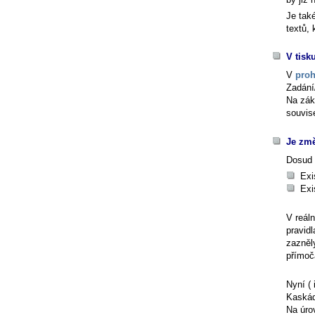
Je tak
textů,
V tisk
V
proh
Zadání
Na zák
souvis
Je změ
Dosud 
Exi
Exi
V reál
pravid
zazněl
přímoč
Nyní ( 
Kaskád
Na úrov