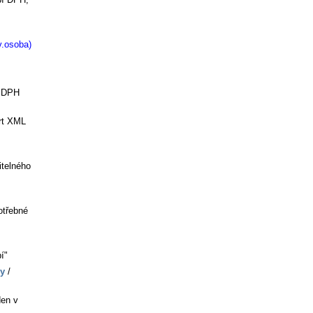
v.osoba)
" DPH
ort XML
itelného
otřebné
í"
vy
/
den v