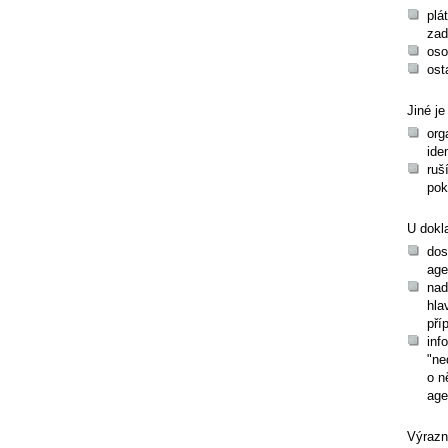
plá
zad
oso
ost
Jiné j
org
ide
ruš
pok
U dokl
dos
ag
nad
hla
pří
inf
"ne
o n
age
Výraz