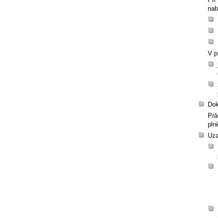
nab
V p
Dok
Prá
pln
Uza