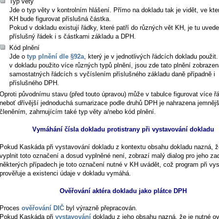
Typ věty
Jde o typ věty v kontrolním hlášení. Přímo na dokladu tak je vidět, ve kte
KH bude figurovat příslušná částka.
Pokud v dokladu existují řádky, které patří do různých vět KH, je tu uved
příslušný řádek i s částkami základu a DPH.
Kód plnění
Jde o
typ plnění dle §92a
, který je v jednotlivých řádcích dokladu použit
v dokladu použito více různých typů plnění, jsou zde tato plnění zobraze
samostatných řádcích s vyčíslením příslušného základu daně případně i
příslušného DPH.
Oproti původnímu stavu (před touto úpravou) může v tabulce figurovat více ř
neboť dřívější jednoduchá sumarizace podle druhů DPH je nahrazena jemněj
členěním, zahrnujícím také typ věty a/nebo kód plnění.
Vymáhání čísla dokladu protistrany při vystavování dokladu
Pokud Kaskáda při vystavování dokladu z kontextu obsahu dokladu nazná, ž
vyplnit toto označení a dosud vyplněné není, zobrazí malý dialog pro jeho za
některých případech je toto označení nutné v KH uvádět, což program při vy
prověřuje a existenci údaje v dokladu vymáhá.
Ověřování aktéra dokladu jako plátce DPH
Proces
ověřování DIČ
byl výrazně přepracován.
Pokud Kaskáda při
vystavování
dokladu z jeho obsahu nazná, že je nutné ov