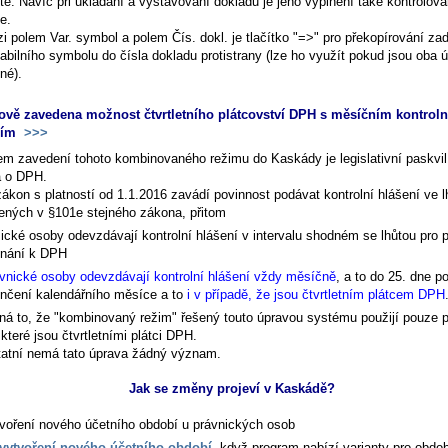
té. Navíc při ukládání a vystavování dokladu je jeho vyplnění také kontrolován
e.
zi polem
Var. symbol
a polem
Čís. dokl.
je tlačítko "=>" pro překopírování z
iabilního symbolu do čísla dokladu protistrany (lze ho využít pokud jsou oba 
jné).
ově zavedena možnost čtvrtletního plátcovství DPH s měsíčním kontrol
ním
>>>
m zavedení tohoto kombinovaného režimu do Kaskády je legislativní paskvil
 o DPH.
zákon s platností od 1.1.2016 zavádí povinnost podávat kontrolní hlášení ve 
ených v §101e stejného zákona, přitom
ické osoby odevzdávají kontrolní hlášení v intervalu shodném se lhůtou pro 
znání k DPH
vnické osoby odevzdávají kontrolní hlášení vždy měsíčně
, a to do 25. dne p
nčení kalendářního měsíce a to
i v případě, že jsou čtvrtletním plátcem DPH
á to, že "kombinovaný režim" řešený touto úpravou systému použijí pouze 
které jsou čtvrtletními plátci DPH.
tatní nemá tato úprava žádný význam.
Jak se změny projeví v Kaskádě?
voření nového účetního období u právnických osob
vytvoření nového účetního období
, když program nabízí varianty pro obdo