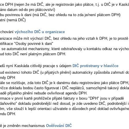
tce DPH (nejen že má DIČ, ale je registrován jako plátce, t.j. u DIČ je v Kask
áno datum od-do pro plátcovství)
bu povinnou k dani (má DIČ, bez ohledu na to zda je/není plátcem DPH)
atní (nemá DIČ)
e chování
výchozího DIČ u organizace
anizace může mít výchozí DIČ, bez ohledu na jeho vztah k DPH, je to prostě
ntifikace "Osoby povinné k dani"
í se automatické mechanismy, které odstraňovaly u kontaktu odkaz na výcho
ud toto DIČ není platným plátcem DPH.
adů nyní Kaskáda citlivěji pracuje s údajem
DIČ protistrany v hlavičce
ud existenci tohoto DIČ (u přijatých plnění) automaticky způsobila zahrnutí d
endy DPH
ále se rozlišuje, zda toto DIČ je k danému datu registrováno jako plátce DPH
vičce dokladu bodou často figurovat i DIČ neplátců, samozřejmě takový dokla
padě přijatého plnění nebude ovlivňovat agendu DPH.
ormace v první kartě prohlížeče přijaté faktury v boxu "DPH" jsou v případě
daňového" dokladu podrobnější než dosud, je zde uvedeno DIČ, podrobnější 
ěm, vše slouží k lepší orientaci uživatele o důvodech proč doklad ovlivňuje/n
ndu DPH.
ně je změněn mechanismus
Ověřování DIČ