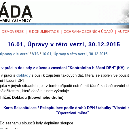
|
|
|
|
DEMOVERZE
E-DOKUMENTACE
OCHRANA OSOBNÍCH ÚDAJŮ
AUTOR
16.01, Úpravy v této verzi, 30.12.2015
úpravy dle verzí
/
V16
/
16.01, Úpravy v této verzi, 30.12.2015
v práci s doklady z důvodu zavedení "Kontrolního hlášení DPH" (KH)
>
v práci s
doklady
slouží k zajištění takových dat, která lze spolehlivě použít
lní hlášení DPH.
jako v jiných situacích, je i v tomto případě nutné mít řádně zadané prvotní 
náležitostmi, které daná situace vyžaduje.
hlížeč Dokladu (libovolného druhu)
Karta
Rekapitulace / Rekapitulace podle druhů DPH
/ tabulky "Vlastní 
"Operativní měna"
Do seznamu sloupců byly doplněny sloupce