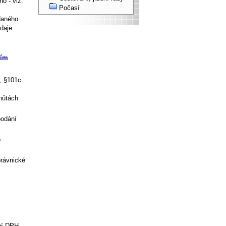
o - viz.
Počasí
adaného
údaje
ním
, §101c
lhůtách
podání
o
.
právnické
bí DPH,