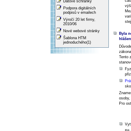
čas
Datové schránky
výš
Podpora digitálních
Me
podpisů v emailech
var
Výročí 20 let firmy,
ste
2010/06
Nové webové stránky
Byla n
Šablona HTM
hláše
jednoduchého(1)
Důvode
zákona
Tento 
stanov
Fyz
při
Prá
sko
Znamen
osoby, 
Pro os
Vyt
Při