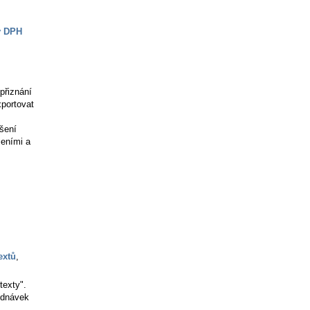
y DPH
 přiznání
xportovat
ášení
šeními a
extů
,
texty".
ednávek