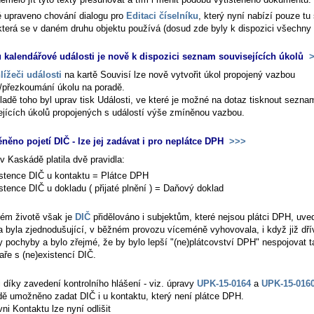
é upraveno chování dialogu pro
Editaci číselníku
, který nyní nabízí pouze tu
 která se v daném druhu objektu používá (dosud zde byly k dispozici všechny 
u kalendářové události je nově k dispozici seznam souvisejících úkolů
>
lížeči události
na kartě
Souvisí
lze nově vytvořit úkol propojený vazbou
/přezkoumání úkolu na poradě
.
ladě toho byl uprav tisk Události, ve které je možné na dotaz tisknout sezna
ejících úkolů propojených s událostí výše zmíněnou vazbou.
něno pojetí DIČ - lze jej zadávat i pro neplátce DPH
>>>
v Kaskádě platila dvě pravidla:
stence DIČ u kontaktu = Plátce DPH
stence DIČ u dokladu ( přijaté plnění ) = Daňový doklad
ném životě však je
DIČ
přidělováno i subjektům, které nejsou plátci DPH, uve
la byla zjednodušující, v běžném provozu víceméně vyhovovala, i když již dř
y pochyby a bylo zřejmé, že by bylo lepší "(ne)plátcovství DPH" nespojovat t
aře s (ne)existencí DIČ.
i díky zavedení kontrolního hlášení - viz. úpravy
UPK-15-0164
a
UPK-15-016
ě umožněno zadat DIČ i u kontaktu, který není plátce DPH.
ni Kontaktu lze nyní odlišit