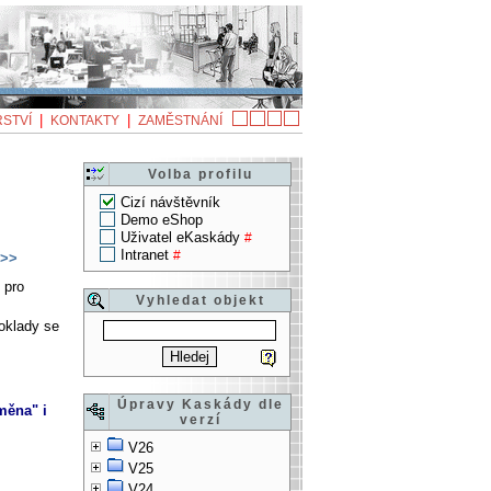
|
|
STVÍ
KONTAKTY
ZAMĚSTNÁNÍ
Volba profilu
Cizí návštěvník
Demo eShop
Uživatel eKaskády
#
Intranet
#
>>
 pro
Vyhledat objekt
doklady se
Úpravy Kaskády dle
měna" i
verzí
V26
V25
V24