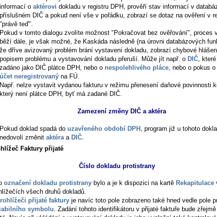
informací o
aktérovi
dokladu v registru DPH, prověří stav informací v databáz
příslušném DIČ a pokud není vše v pořádku, zobrazí se dotaz na ověření v r
"právě teď".
Pokud v tomto dialogu zvolíte možnost "Pokračovat bez ověřování", proces 
běží dále, je však možné, že Kaskáda následně (na úrovni databázových funkc
že dříve avizovaný problém brání vystavení dokladu, zobrazí chybové hlášen
popisem problému a vystavování dokladu přeruší. Může jít např. o
DIČ
, které
zadáno jako DIČ plátce DPH, nebo o
nespolehlivého pláce
, nebo o pokus o
účet neregistrovaný
na FÚ.
Např. nelze vystavit vydanou fakturu v režimu přenesení daňové povinnosti k
který není plátce DPH, byť má zadané DIČ.
Zamezení změny DIČ a aktéra
Pokud doklad spadá do
uzavřeného období DPH
, program již u tohoto dokl
nedovolí změnit
aktéra
a
DIČ
.
hlížeč Faktury přijaté
Číslo dokladu protistrany
to
označení dokladu protistrany
bylo a je k dispozici na kartě
Rekapitulace
hlížečích všech druhů dokladů.
rohlížeči přijaté faktury
je navíc toto pole zobrazeno také hned vedle pole p
iabilního symbolu
. Zadání tohoto identifikátoru v přijaté faktuře bude zřejmě