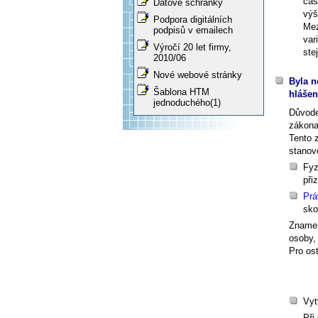
čas
Datové schránky
výš
Podpora digitálních
Me
podpisů v emailech
var
Výročí 20 let firmy,
ste
2010/06
Nové webové stránky
Byla n
Šablona HTM
hláše
jednoduchého(1)
Důvode
zákona
Tento 
stanov
Fyz
při
Prá
sko
Znamen
osoby, 
Pro os
Vyt
Při