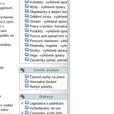
Kontakty - vyřešené úpravy
i o
Mzdy - vyřešené úpravy
egistrech
Objednávky a dodací listy - vyřešené úpravy
Odběrní místa - vyřešené úpravy
vystavení
Ostatní - vyřešené úpravy
í) zjistí,
í s
Práce s textem, formátování, ... - vyřešené úpravy
 není
Produkty - vyřešené úpravy
 platbu na
Provoz pod operačními systémy, technologické věci - vy
Provozní nastavení, zálohování, instalace, ... - vyřešen
ontaktu,
Předměty, majetek - vyřešené úpravy
Složky - vyřešené úpravy
Vega - vyřešené úpravy
Zásobníky (sklad, pokladna, bank. účet) - vyřešené úpra
adu
Ceník služeb
Časové sazby za práce
Hromadná školení
Režijní položky
v
Odkazy
Legislativa a podnikání
ro zadání
Vyhledávače, tel.sez.
 velmi
Cestování, jízdní řády