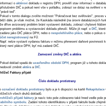
informací o
aktérovi
dokladu v registru DPH, prověří stav informací v databáz
příslušném DIČ a pokud není vše v pořádku, zobrazí se dotaz na ověření v r
"právě teď".
Pokud v tomto dialogu zvolíte možnost "Pokračovat bez ověřování", proces 
běží dále, je však možné, že Kaskáda následně (na úrovni databázových funkc
že dříve avizovaný problém brání vystavení dokladu, zobrazí chybové hlášen
popisem problému a vystavování dokladu přeruší. Může jít např. o
DIČ
, které
zadáno jako DIČ plátce DPH, nebo o
nespolehlivého pláce
, nebo o pokus o
účet neregistrovaný
na FÚ.
Např. nelze vystavit vydanou fakturu v režimu přenesení daňové povinnosti k
který není plátce DPH, byť má zadané DIČ.
Zamezení změny DIČ a aktéra
Pokud doklad spadá do
uzavřeného období DPH
, program již u tohoto dokl
nedovolí změnit
aktéra
a
DIČ
.
hlížeč Faktury přijaté
Číslo dokladu protistrany
to
označení dokladu protistrany
bylo a je k dispozici na kartě
Rekapitulace
hlížečích všech druhů dokladů.
rohlížeči přijaté faktury
je navíc toto pole zobrazeno také hned vedle pole p
iabilního symbolu
. Zadání tohoto identifikátoru v přijaté faktuře bude zřejmě