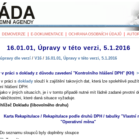
|
|
|
|
DEMOVERZE
E-DOKUMENTACE
OCHRANA OSOBNÍCH ÚDAJŮ
AUTOR
16.01.01, Úpravy v této verzi, 5.1.2016
úpravy dle verzí
/
V16
/
16.01.01, Úpravy v této verzi, 5.1.2016
v práci s doklady z důvodu zavedení "Kontrolního hlášení DPH" (KH)
>
v práci s
doklady
slouží k zajištění takových dat, která lze spolehlivě použít
lní hlášení DPH.
jako v jiných situacích, je i v tomto případě nutné mít řádně zadané prvotní 
náležitostmi, které daná situace vyžaduje.
hlížeč Dokladu (libovolného druhu)
Karta
Rekapitulace / Rekapitulace podle druhů DPH
/ tabulky "Vlastní 
"Operativní měna"
Do seznamu sloupců byly doplněny sloupce