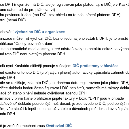
tce DPH (nejen že má DIČ, ale je registrován jako plátce, t.j. u DIČ je v Kask
áno datum od-do pro plátcovství)
bu povinnou k dani (má DIČ, bez ohledu na to zda je/není plátcem DPH)
atní (nemá DIČ)
e chování
výchozího DIČ u organizace
anizace může mít výchozí DIČ, bez ohledu na jeho vztah k DPH, je to prostě
ntifikace "Osoby povinné k dani"
í se automatické mechanismy, které odstraňovaly u kontaktu odkaz na výcho
ud toto DIČ není platným plátcem DPH.
adů nyní Kaskáda citlivěji pracuje s údajem
DIČ protistrany v hlavičce
ud existenci tohoto DIČ (u přijatých plnění) automaticky způsobila zahrnutí d
endy DPH
ále se rozlišuje, zda toto DIČ je k danému datu registrováno jako plátce DPH
vičce dokladu bodou často figurovat i DIČ neplátců, samozřejmě takový dokla
padě přijatého plnění nebude ovlivňovat agendu DPH.
ormace v první kartě prohlížeče přijaté faktury v boxu "DPH" jsou v případě
daňového" dokladu podrobnější než dosud, je zde uvedeno DIČ, podrobnější 
ěm, vše slouží k lepší orientaci uživatele o důvodech proč doklad ovlivňuje/n
ndu DPH.
ně je změněn mechanismus
Ověřování DIČ