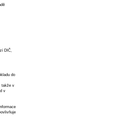
ádě
zí DIČ,
okladu do
, takže v
d v
informace
eovlivňuje