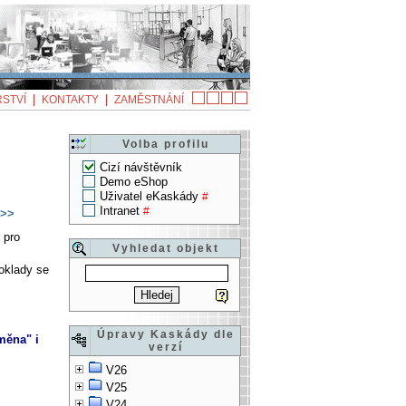
|
|
STVÍ
KONTAKTY
ZAMĚSTNÁNÍ
Volba profilu
Cizí návštěvník
Demo eShop
Uživatel eKaskády
#
Intranet
#
>>
 pro
Vyhledat objekt
doklady se
Úpravy Kaskády dle
měna" i
verzí
V26
V25
V24