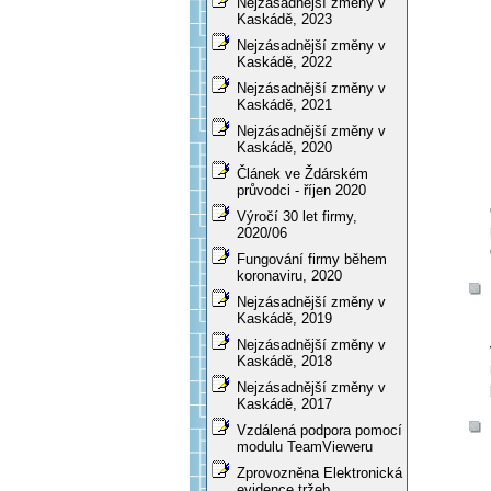
Nejzásadnější změny v
Kaskádě, 2023
Nejzásadnější změny v
Kaskádě, 2022
Nejzásadnější změny v
Kaskádě, 2021
Nejzásadnější změny v
Kaskádě, 2020
Článek ve Ždárském
průvodci - říjen 2020
Výročí 30 let firmy,
2020/06
Fungování firmy během
koronaviru, 2020
Nejzásadnější změny v
Kaskádě, 2019
Nejzásadnější změny v
Kaskádě, 2018
Nejzásadnější změny v
Kaskádě, 2017
Vzdálená podpora pomocí
modulu TeamVieweru
Zprovozněna Elektronická
evidence tržeb