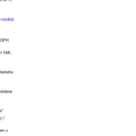
v.osoba)
" DPH
ort XML
itelného
otřebné
í"
vy
/
den v