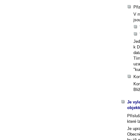
Při
V m
jso
Jed
k D
dat
Tím
uza
"ku
Kon
Kon
Bli
Je vyl
objekt
Příslu
které 
Je upr
Obecně
by již 