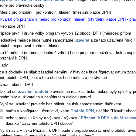
ídne pro právnické osoby :
Měsíc pro přiznání i pro kontrolní hlášení (měsíční plátce DPH)
Kvartál pro přiznání a měsíc pro kontrolní hlášení (čtvrtletní plátce DPH - prá
Neplátce DPH
řípadě první i druhé volby program vytvoří 12 období DPH (měsíce), přitom
jednotlivé měsíce bude nutné samostatně
uzavírat
a za tato uzavřená "dílčí
období exportovat kontrolní hlášení
za tři měsíce (v rámci jednoho čtvrtletí) bude program umožňovat tisk a exp
příznání k DPH.
lady
ce s doklady se nijak zásadně nemění, v hlavičce bude figurovat datum zdan
ění, období DPH, pouze toto období bude měsíc a ne čtvrtletí.
vírání období DPH
Dosud se
uzavření období
provedlo po realizaci tisku, pokud byly splněny p
podmínky a uživatel to v nabídnutém dialogu potvrdil
Nyní se uzavření provede bez ohledu na tisk samostatným tlačítkem
buďto v konfiguraci účetnictví, karta
Období DPH
, tlačítko "Uzavřít obdob
nebo v modulu
Knihy a výkazy / Výkazy /
Přiznání k DPH a další sesta
tlačítko "Uzavření tohoto DPH období"
Nyní navíc v tisku Přiznání k DPH bude v případě neuzavřeného období uve
záhlaví červený varovný text "Období není uzavřeno"