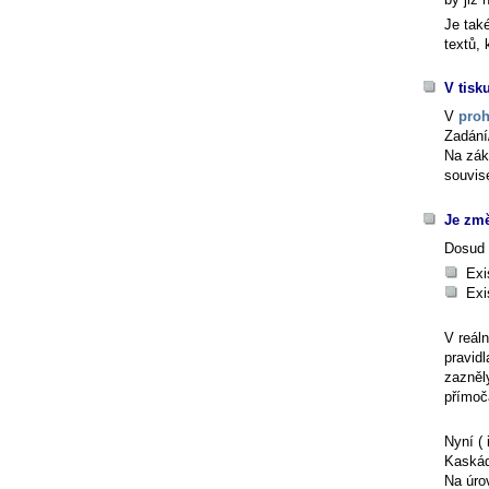
Je tak
textů,
V tisk
V
proh
Zadání
Na zák
souvis
Je změ
Dosud 
Exi
Exi
V reál
pravid
zazněl
přímoč
Nyní ( 
Kaskád
Na úrov