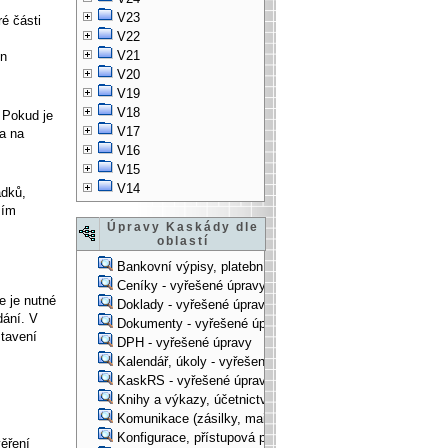
V23
ré části
V22
V21
en
V20
V19
V18
. Pokud je
V17
na na
V16
V15
V14
ádků,
ším
Úpravy Kaskády dle
oblastí
Bankovní výpisy, platební příkazy - vyřešené úpravy
Ceníky - vyřešené úpravy
e je nutné
Doklady - vyřešené úpravy
dání. V
Dokumenty - vyřešené úpravy
stavení
DPH - vyřešené úpravy
Kalendář, úkoly - vyřešené úpravy
KaskRS - vyřešené úpravy
Knihy a výkazy, účetnictví - vyřešené úpravy
Komunikace (zásilky, mail-systém, ...) - vyřešené úpravy
Konfigurace, přístupová práva, ... - vyřešené úpravy
ěření