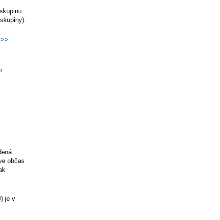
 skupinu
skupiny).
>>
m
dená
íve občas
ak
0
) je v