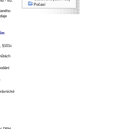
o - viz.
Počasí
adaného
údaje
ním
, §101c
lhůtách
podání
o
.
právnické
bí DPH,