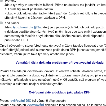
Typ věty
Jde o typ věty v kontrolním hlášení. Přímo na dokladu tak je vidět, ve kte
KH bude figurovat příslušná částka.
Pokud v dokladu existují řádky, které patří do různých vět KH, je tu uved
příslušný řádek i s částkami základu a DPH.
Kód plnění
Jde o
typ plnění dle §92a
, který je v jednotlivých řádcích dokladu použit
v dokladu použito více různých typů plnění, jsou zde tato plnění zobraze
samostatných řádcích s vyčíslením příslušného základu daně případně i
příslušného DPH.
Oproti původnímu stavu (před touto úpravou) může v tabulce figurovat více ř
neboť dřívější jednoduchá sumarizace podle druhů DPH je nahrazena jemněj
členěním, zahrnujícím také typ věty a/nebo kód plnění.
Vymáhání čísla dokladu protistrany při vystavování dokladu
Pokud Kaskáda při vystavování dokladu z kontextu obsahu dokladu nazná, ž
vyplnit toto označení a dosud vyplněné není, zobrazí malý dialog pro jeho za
některých případech je toto označení nutné v KH uvádět, což program při vy
prověřuje a existenci údaje v dokladu vymáhá.
Ověřování aktéra dokladu jako plátce DPH
Proces
ověřování DIČ
byl výrazně přepracován.
Pokud Kaskáda při
vystavování
dokladu z jeho obsahu nazná, že je nutné ov