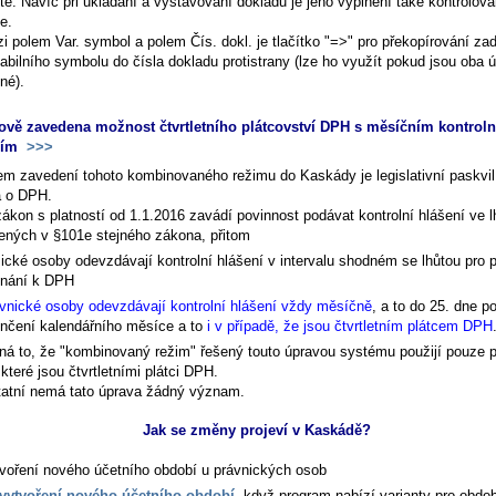
té. Navíc při ukládání a vystavování dokladu je jeho vyplnění také kontrolován
e.
zi polem
Var. symbol
a polem
Čís. dokl.
je tlačítko "=>" pro překopírování z
iabilního symbolu do čísla dokladu protistrany (lze ho využít pokud jsou oba 
jné).
ově zavedena možnost čtvrtletního plátcovství DPH s měsíčním kontrol
ním
>>>
m zavedení tohoto kombinovaného režimu do Kaskády je legislativní paskvil
 o DPH.
zákon s platností od 1.1.2016 zavádí povinnost podávat kontrolní hlášení ve 
ených v §101e stejného zákona, přitom
ické osoby odevzdávají kontrolní hlášení v intervalu shodném se lhůtou pro 
znání k DPH
vnické osoby odevzdávají kontrolní hlášení vždy měsíčně
, a to do 25. dne p
nčení kalendářního měsíce a to
i v případě, že jsou čtvrtletním plátcem DPH
á to, že "kombinovaný režim" řešený touto úpravou systému použijí pouze 
které jsou čtvrtletními plátci DPH.
tatní nemá tato úprava žádný význam.
Jak se změny projeví v Kaskádě?
voření nového účetního období u právnických osob
vytvoření nového účetního období
, když program nabízí varianty pro obdo