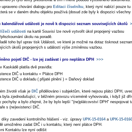
é upraveno chování dialogu pro
Editaci číselníku
, který nyní nabízí pouze tu
 která se v daném druhu objektu používá (dosud zde byly k dispozici všechny 
u kalendářové události je nově k dispozici seznam souvisejících úkolů
>
lížeči události
na kartě
Souvisí
lze nově vytvořit úkol propojený vazbou
/přezkoumání úkolu na poradě
.
ladě toho byl uprav tisk Události, ve které je možné na dotaz tisknout sezna
ejících úkolů propojených s událostí výše zmíněnou vazbou.
něno pojetí DIČ - lze jej zadávat i pro neplátce DPH
>>>
v Kaskádě platila dvě pravidla:
stence DIČ u kontaktu = Plátce DPH
stence DIČ u dokladu ( přijaté plnění ) = Daňový doklad
ném životě však je
DIČ
přidělováno i subjektům, které nejsou plátci DPH, uve
la byla zjednodušující, v běžném provozu víceméně vyhovovala, i když již dř
y pochyby a bylo zřejmé, že by bylo lepší "(ne)plátcovství DPH" nespojovat t
aře s (ne)existencí DIČ.
i díky zavedení kontrolního hlášení - viz. úpravy
UPK-15-0164
a
UPK-15-016
ě umožněno zadat DIČ i u kontaktu, který není plátce DPH.
ni Kontaktu lze nyní odlišit