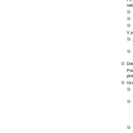
nab
V p
Dok
Prá
pln
Uza