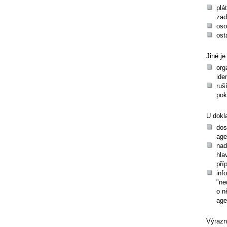
plá
zad
oso
ost
Jiné j
org
ide
ruš
pok
U dokl
dos
ag
nad
hla
pří
inf
"ne
o n
age
Výraz