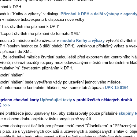
znání k DPH
odulu "Knihy a výkazy" v dialogu
Přiznání k DPH a další výstupy z agend
u v nabídce tisku/exportu k dispozici nové volby
"Tisk čtvrtletního přiznání k DPH"
"Export čtvrtletního přiznání do formátu XML"
nou za 3 měsíce může uživatel v
modulu Knihy a výkazy
vytvořit čtvrtletní
PH (souhrn hodnot za 3 dílčí období DPH), vytisknout příslušný výkaz a vye
a přiznání do XML.
, že jednotlivé měsíce čtvrtletí budou ještě před exportem dat kontrolního hl
vřené, nehrozí později rozpory mezi odevzdanými měsíčními kontrolními hlá
mulativním" čtvrtletním přiznáním k DPH.
trolní hlášení
trolní hlášení bude vytvářeno vždy po uzavření jednotlivého měsíce.
žší informace o kontrolním hlášení, viz. samostatná úprava
UPK-15-0164
epšeno chování karty
Upřesňující texty
v prohlížečích některých druhů
ů
>>>
šné prohlížeče jsou upraveny tak, aby zobrazovaly pouze příslušné
skupiny t
lze v daném druhu objektu v tisku smysluplně využít.
avena dostupnost tlačítek pro přesun textů mezi "Číselníkem" a "Přiřazenými 
 platí, že u vystavených dokladů a uzavřených a podepsaných smluv či obj
nemělo jít tyto texty přesunovat a tím i měnit podobu vytištěného dokumentu.