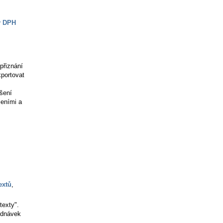
y DPH
 přiznání
xportovat
ášení
šeními a
extů
,
texty".
ednávek