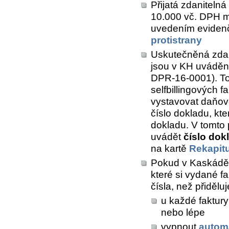
Přijatá zdanitelná 
10.000 vč. DPH m
uvedením eviden
protistrany
Uskutečněná zdani
jsou v KH uváděn
DPR-16-0001). Tot
selfbillingových f
vystavovat daňov
číslo dokladu, kte
dokladu. V tomto 
uvádět
číslo dok
na kartě
Rekapit
Pokud v Kaskádě 
které si vydané fak
čísla, než přiděl
u každé faktury
nebo lépe
vypnout
autom