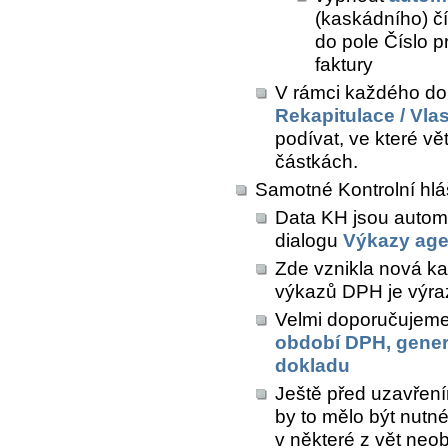
(kaskádního) čí
do pole
Číslo pr
faktury
V rámci každého do
Rekapitulace / Vla
podívat, ve které vě
částkách.
Samotné Kontrolní hlá
Data KH jsou autom
dialogu
Výkazy ag
Zde vznikla nová ka
výkazů DPH je výra
Velmi doporučujeme 
období DPH, gener
dokladu
Ještě před uzavřen
by to mělo být nutné,
v některé z vět neob