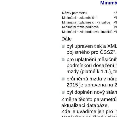
Minimá
Název parametru
Kó
Minimální mzda měsíční
M
Minimální mzda měsíční - invalidé
M
Minimální mzda hodinová
M
Minimální mzda hodinová - invalidé
M
Dále
byl upraven tisk a XML
pojistného pro ČSSZ",
pro uplatnění měsíčn
podmínkou dosažení h
mzdy (platné k 1.1.), 
průměrná mzda v národn
2015 je upravena na 
byl doplněn nový státn
Změna těchto parametrů 
aktualizaci databáze.
Zde je uvádíme jen pro i