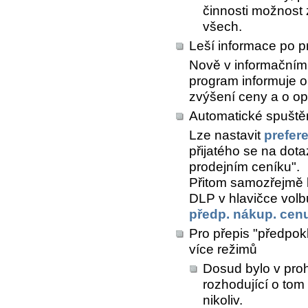
činnosti možnost z
všech.
Leší informace po p
Nově v informačním 
program informuje o
zvýšení ceny a o o
Automatické spuštěn
Lze nastavit
prefer
přijatého se na dota
prodejním ceníku".
Přitom samozřejmě l
DLP v hlavičce vol
předp. nákup. cen
Pro přepis "předpokl
více režimů
Dosud bylo v proh
rozhodující o tom
nikoliv.