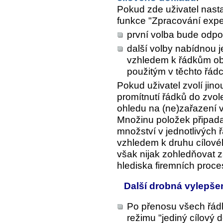
Pokud zde uživatel nasta
funkce "Zpracování expe
první volba bude odpo
další volby nabídnou j
vzhledem k řádkům ob
použitým v těchto řádc
Pokud uživatel zvolí jin
promítnutí řádků do zvo
ohledu na (ne)zařazení v
Množinu položek připada
množství v jednotlivých
vzhledem k druhu cílové
však nijak zohledňovat 
hlediska firemních proc
Další drobná vylepše
Po přenosu všech řádk
režimu "jediný cílový