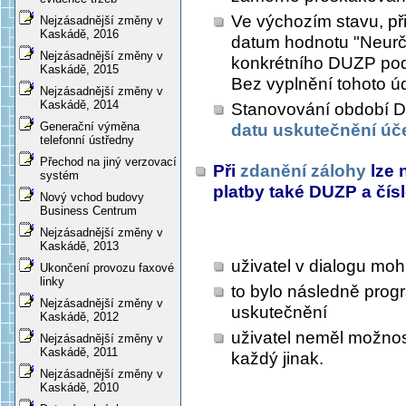
Ve výchozím stavu, př
Nejzásadnější změny v
Kaskádě, 2016
datum hodnotu "Neurče
Nejzásadnější změny v
konkrétního DUZP podl
Kaskádě, 2015
Bez vyplnění tohoto úd
Nejzásadnější změny v
Kaskádě, 2014
Stanovování období DP
Generační výměna
datu uskutečnění úč
telefonní ústředny
Přechod na jiný verzovací
Při
zdanění zálohy
lze 
systém
platby také DUZP a čís
Nový vchod budovy
Business Centrum
Nejzásadnější změny v
Kaskádě, 2013
uživatel v dialogu mo
Ukončení provozu faxové
linky
to bylo následně prog
Nejzásadnější změny v
uskutečnění
Kaskádě, 2012
uživatel neměl možnost
Nejzásadnější změny v
Kaskádě, 2011
každý jinak.
Nejzásadnější změny v
Kaskádě, 2010