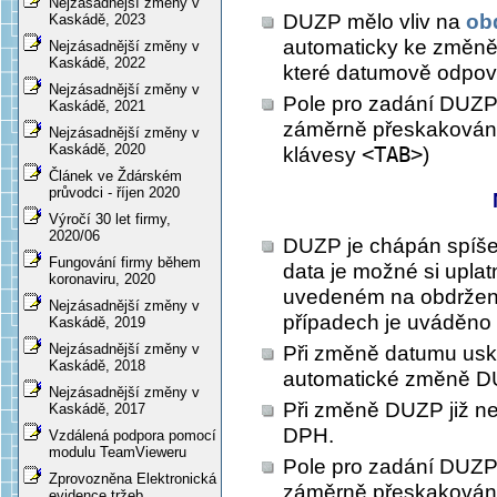
Nejzásadnější změny v
DUZP mělo vliv na
ob
Kaskádě, 2023
automaticky ke změně
Nejzásadnější změny v
Kaskádě, 2022
které datumově odpo
Nejzásadnější změny v
Pole pro zadání DUZ
Kaskádě, 2021
záměrně přeskakováno
Nejzásadnější změny v
Kaskádě, 2020
klávesy
<TAB>
)
Článek ve Ždárském
průvodci - říjen 2020
Výročí 30 let firmy,
2020/06
DUZP je chápán spíše j
Fungování firmy během
data je možné si uplat
koronaviru, 2020
uvedeném na obdržen
Nejzásadnější změny v
případech je uváděno 
Kaskádě, 2019
Nejzásadnější změny v
Při změně datumu usku
Kaskádě, 2018
automatické změně D
Nejzásadnější změny v
Při změně DUZP již n
Kaskádě, 2017
DPH.
Vzdálená podpora pomocí
modulu TeamVieweru
Pole pro zadání DUZP v 
Zprovozněna Elektronická
záměrně přeskakován
evidence tržeb