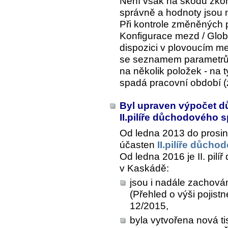
Není však na škodu zkont
správně a hodnoty jsou 
Při kontrole změněných 
Konfigurace mezd / Glob
dispozici v plovoucím me
se seznamem parametrů
na několik položek - na t
spadá pracovní období (z
Byl upraven výpočet d
II.pilíře důchodového 
Od ledna 2013 do prosi
účasten
II.pilíře důch
Od ledna 2016 je II. pil
v Kaskádě:
jsou i nadále zachová
(Přehled o výši pojis
12/2015,
byla vytvořena nová t