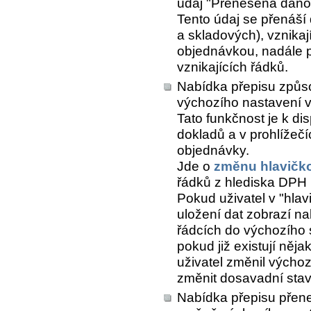
údaj "Přenesená daňo
Tento údaj se přenáší
a skladových), vznikaj
objednávkou, nadále 
vznikajících řádků.
Nabídka přepisu způs
výchozího nastavení v
Tato funkčnost je k di
dokladů a v prohlížeč
objednávky.
Jde o
změnu hlavičk
řádků z hlediska DPH (
Pokud uživatel v "hlav
uložení dat zobrazí n
řádcích do výchozího 
pokud již existují něj
uživatel změnil výchoz
změnit dosavadní stav 
Nabídka přepisu přene