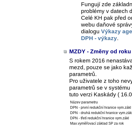
Fungují zde základní
problémy v datech d
Celé KH pak před o
webu daňové správy
dialogu
Výkazy ag
DPH - výkazy
.
MZDY - Změny od roku
S rokem 2016 nenastáva
mezd, pouze se jako kaž
parametrů.
Pro uživatele z toho ne
parametrů se v systému a
tuto verzi Kaskády ( 16.0
Název parametru
DPN - první redukční hranice vym.zákl
DPN - druhá redukční hranice vym.zák
DPN - třetí redukční hranice vym.zákl
Max.vyměřovací základ SP za rok