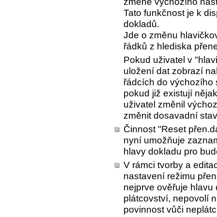
změně výchozího nast
Tato funkčnost je k di
dokladů.
Jde o změnu hlavičkov
řádků z hlediska přen
Pokud uživatel v "hlav
uložení dat zobrazí na
řádcích do výchozího 
pokud již existují něj
uživatel změnil výchoz
změnit dosavadní stav 
Činnost "Reset přen.d
nyní umožňuje zaznam
hlavy dokladu pro budo
V rámci tvorby a edit
nastavení režimu pře
nejprve ověřuje hlavu 
plátcovství, nepovolí
povinnost vůči neplátci