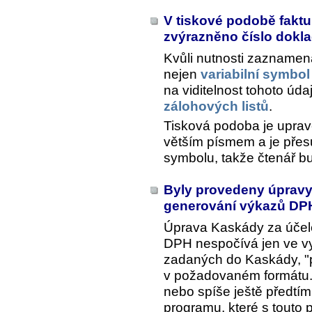
V tiskové podobě fakt
zvýrazněno číslo dokl
Kvůli nutnosti zaznamen
nejen
variabilní symbol
na viditelnost tohoto úd
zálohových listů
.
Tisková podoba je uprav
větším písmem a je přesu
symbolu, takže čtenář b
Byly provedeny úpravy 
generování výkazů DP
Úprava Kaskády za účele
DPH nespočívá jen ve vy
zadaných do Kaskády, "p
v požadovaném formátu. 
nebo spíše ještě předtím, 
programu, které s touto 