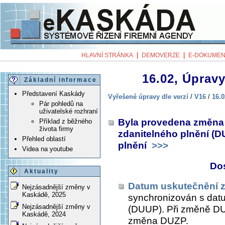
|
|
HLAVNÍ STRÁNKA
DEMOVERZE
E-DOKUMEN
16.02, Úpravy
Základní informace
Představení Kaskády
Vyřešené úpravy dle verzí
/
V16
/
16.0
Pár pohledů na
uživatelské rozhraní
Byla provedena změna 
Příklad z běžného
života firmy
zdanitelného plnění (D
Přehled oblastí
plnění
>>>
Videa na youtube
Do
Aktuality
Datum uskutečnění z
Nejzásadnější změny v
Kaskádě, 2025
synchronizován s dat
Nejzásadnější změny v
(DUUP). Při změně DU
Kaskádě, 2024
změna DUZP.