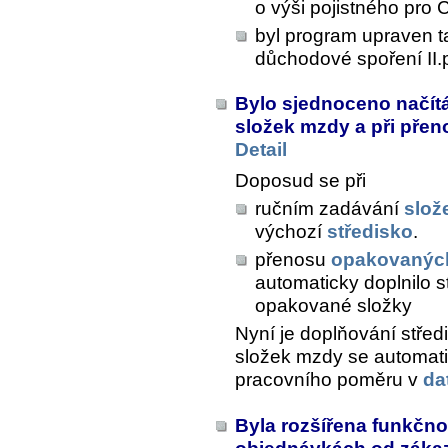
o výši pojistného pro
byl program upraven t
důchodové spoření II.pi
Bylo sjednoceno načítá
složek mzdy a při pře
Detail
Doposud se při
ručním zadávání
slož
výchozí
středisko
.
přenosu
opakovanýc
automaticky doplnilo st
opakované složky
Nyní je doplňování stře
složek mzdy se automatic
pracovního poměru v
da
Byla rozšířena funkčno