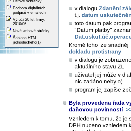
Datové schránky
v dialogu
Zdanění zá
Podpora digitálních
podpisů v emailech
t.j.
datum uskutečnění
Výročí 20 let firmy,
toto datum pak progr
2010/06
"Datum platby" zaznam
Nové webové stránky
Dat.uskut.úč.operac
Šablona HTM
jednoduchého(1)
Kromě toho lze snadněji
dokladu protistrany
v dialogu je zobrazeno
aktuálního stavu ZL
uživatel jej může v di
nic zadáno nebylo)
program jej zapíše zpě
Byla provedena řada vy
daňovou povinností
>
Vzhledem k tomu, že je 
DPH nuceno vzhledem k vý