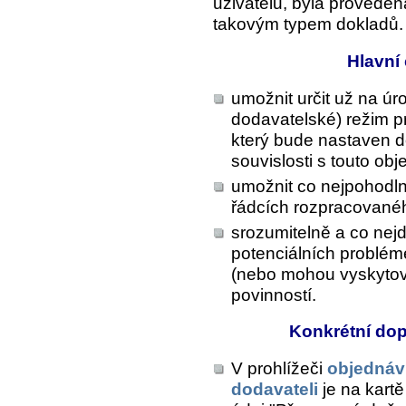
uživatelů, byla proveden
takovým typem dokladů.
Hlavní 
umožnit určit už na úr
dodavatelské) režim p
který bude nastaven do
souvislosti s touto ob
umožnit co nejpohodln
řádcích rozpracované
srozumitelně a co nejd
potenciálních problém
(nebo mohou vyskytov
povinností.
Konkrétní do
V prohlížeči
objednáv
dodavateli
je na kart