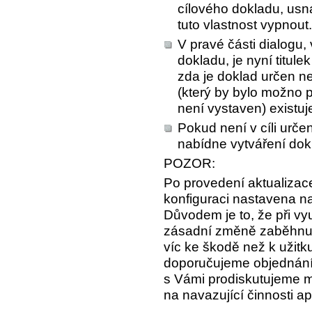
cílového dokladu, usna
tuto vlastnost vypnout.
V pravé části dialogu,
dokladu, je nyní titul
zda je doklad určen n
(který by bylo možno 
není vystaven) existuje 
Pokud není v cíli urč
nabídne vytváření do
POZOR:
Po provedení aktualizace
konfiguraci nastavena n
Důvodem je to, že při vyu
zásadní změně zaběhnut
víc ke škodě než k užitk
doporučujeme objednání 
s Vámi prodiskutujeme 
na navazující činnosti a