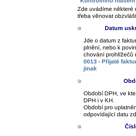
"Kontrolního hlášen
Zde uvádíme některé ú
třeba věnovat obzvlášt
Datum usku
Jde o datum z faktu
plnění, nebo k povi
chování prohlížečů 
0013 - Přijaté fakt
jinak
Obdo
Období DPH, ve kter
DPH i v KH.
Období pro uplatně
odpovídající datu zd
Čís