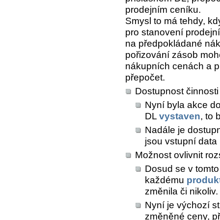
prodejním ceníku.
Smysl to má tehdy, kd
pro stanovení prodejn
na předpokládané nákup
pořizování zásob moho
nákupních cenách a pr
přepočet.
Dostupnost činnosti 
Nyní byla akce do
DL
vystaven
, to
Nadále je dostupn
jsou vstupní data
Možnost ovlivnit ro
Dosud se v tomto
každému
produk
změnila či nikoliv.
Nyní je výchozí s
změněné ceny, př