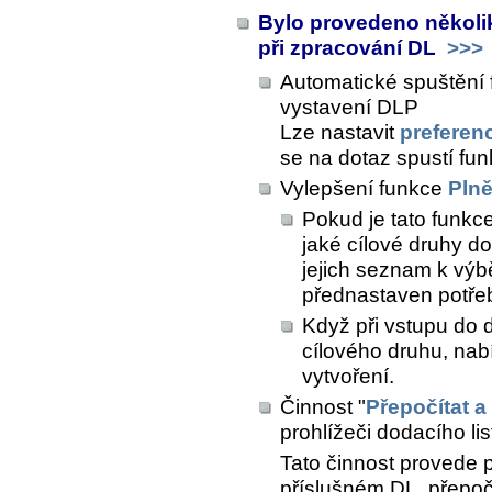
Bylo provedeno několik
při zpracování DL
>>>
Automatické spuštění 
vystavení DLP
Lze nastavit
preferenc
se na dotaz spustí fu
Vylepšení funkce
Plně
Pokud je tato funkce
jaké cílové druhy d
jejich seznam k výbě
přednastaven potř
Když při vstupu do 
cílového druhu, nab
vytvoření.
Činnost "
Přepočítat a
prohlížeči dodacího lis
Tato činnost provede 
příslušném DL, přepoč