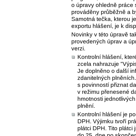
o úpravy ohledně práce s
prováděny průběžně a byl
Samotná tečka, kterou j
exportu hlášení, je k disp
Novinky v této úpravě tak
provedených úprav a úpra
verzi.
Kontrolní hlášení, kte
zcela nahrazuje "Výpi
Je doplněno o další i
zdanitelných plněních
s povinností přiznat d
v režimu přenesené daň
hmotnosti jednotlivých
plnění.
Kontrolní hlášení je p
DPH. Výjimku tvoří prá
plátci DPH. Tito plátc
do 25. dne po skonče