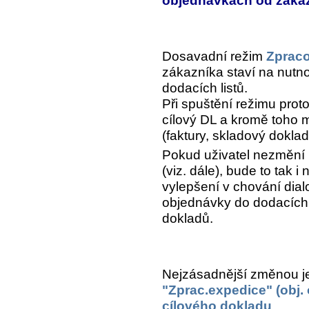
objednávkách od záka
Dosavadní režim
Zpraco
zákazníka staví na nutno
dodacích listů.
Při spuštění režimu proto
cílový DL a kromě toho mů
(faktury, skladový doklad,.
Pokud uživatel nezmění 
(viz. dále), bude to tak 
vylepšení v chování dial
objednávky do dodacích l
dokladů.
Nejzásadnější změnou j
"Zprac.expedice" (obj.
cílového dokladu
.