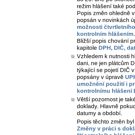
režim hlášení také pod
Popis změn ohledně vyt
popsán v novinkách 
možnosti čtvrtletníh
kontrolním hlášením
.
Bližší popis chování 
kapitole
DPH, DIČ, da
Vzhledem k nutnosti h
dani, ne jen plátcům 
týkající se pojetí DIČ
popsány v úpravě
UPK
umožnění použití i p
kontrolnímu hlášení
Větší pozornost je ta
doklady. Hlavně pokud
datumy a období.
Popis těchto změn byl
Změny v práci s dok