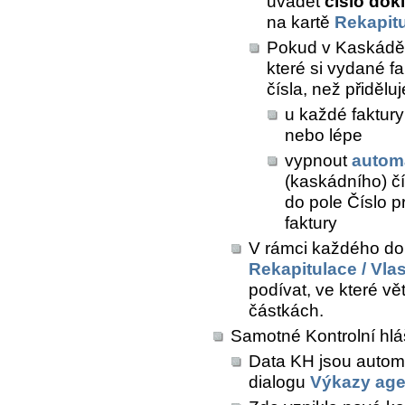
uvádět
číslo dok
na kartě
Rekapit
Pokud v Kaskádě 
které si vydané fak
čísla, než přiděl
u každé faktury
nebo lépe
vypnout
autom
(kaskádního) čí
do pole
Číslo pr
faktury
V rámci každého do
Rekapitulace / Vla
podívat, ve které vě
částkách.
Samotné Kontrolní hlá
Data KH jsou autom
dialogu
Výkazy ag