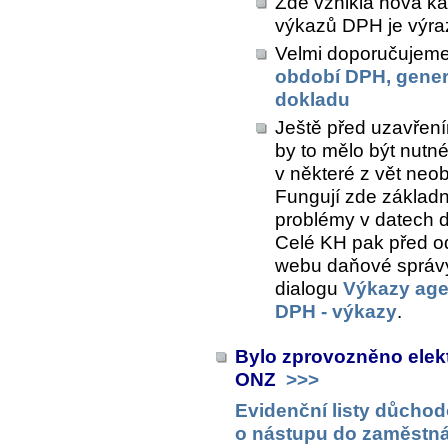
Zde vznikla nová ka
výkazů DPH je výra
Velmi doporučujeme 
období DPH, gener
dokladu
Ještě před uzavřen
by to mělo být nutné,
v některé z vět neob
Fungují zde základní
problémy v datech d
Celé KH pak před o
webu daňové správy
dialogu
Výkazy ag
DPH - výkazy
.
Bylo zprovozněno elek
ONZ
>>>
Evidenční listy důchod
o nástupu do zaměstná