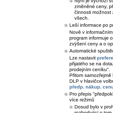
Nyní je výchozí s
změněné ceny, př
činnosti možnost z
všech.
Leší informace po p
Nově v informačním 
program informuje o
zvýšení ceny a o o
Automatické spuštěn
Lze nastavit
prefer
přijatého se na dota
prodejním ceníku".
Přitom samozřejmě l
DLP v hlavičce vol
předp. nákup. cen
Pro přepis "předpokl
více režimů
Dosud bylo v proh
rozhodující o tom