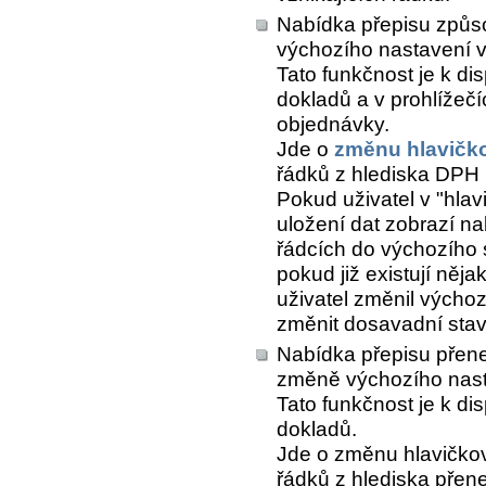
Nabídka přepisu způs
výchozího nastavení v
Tato funkčnost je k di
dokladů a v prohlížeč
objednávky.
Jde o
změnu hlavičk
řádků z hlediska DPH (
Pokud uživatel v "hlav
uložení dat zobrazí n
řádcích do výchozího 
pokud již existují něj
uživatel změnil výchoz
změnit dosavadní stav 
Nabídka přepisu přene
změně výchozího nast
Tato funkčnost je k di
dokladů.
Jde o změnu hlavičkov
řádků z hlediska přen