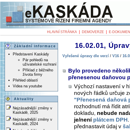
|
|
HLAVNÍ STRÁNKA
DEMOVERZE
E-DOKUMEN
16.02.01, Úprav
Základní informace
Představení Kaskády
Vyřešené úpravy dle verzí
/
V16
/
16.0
Pár pohledů na
uživatelské rozhraní
Bylo provedeno několik
Příklad z běžného
života firmy
přenesenou daňovou p
Přehled oblastí
Výchozí nastavení v hl
Videa na youtube
nových řádků určuje 
"Přenesená daňová 
Aktuality
rozhodnutí má řídit a
Nejzásadnější změny v
dokladu,
nebude nadá
Kaskádě, 2025
je/není
plátcem DPH
Nejzásadnější změny v
Kaskádě, 2024
přednastavit údaj v
ša