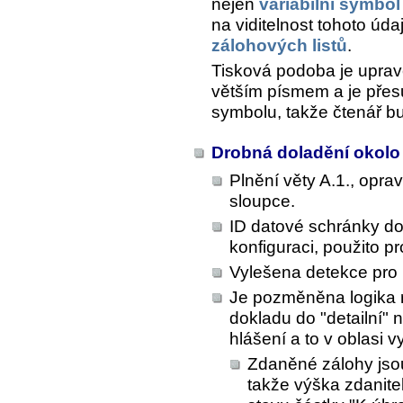
nejen
variabilní symbol
na viditelnost tohoto úd
zálohových listů
.
Tisková podoba je uprav
větším písmem a je přesu
symbolu, takže čtenář b
Drobná doladění okolo
Plnění věty A.1., opr
sloupce.
ID datové schránky do
konfiguraci, použito p
Vylešena detekce pro 
Je pozměněna logika 
dokladu do "detailní" 
hlášení a to v oblasi v
Zdaněné zálohy jso
takže výška zdanit