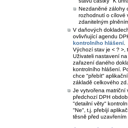
stavu částky "K úhr
Nezdaněné zálohy o
rozhodnutí o cílové
zdanitelným plnění
V daňových dokladech
ovlivňující agendu DP
kontrolního hlášení
.
Výchozí stav je < ? >,
Uživateli nastavení na
zařazení daného dokla
kontrolního hlášení. P
chce "přebít" aplikačn
základě celkového zd
Je vytvořena matriční 
předchozí DPH období 
"detailní věty" kontro
"Ne", t.j. přebíjí apli
těsně před uzavřením 