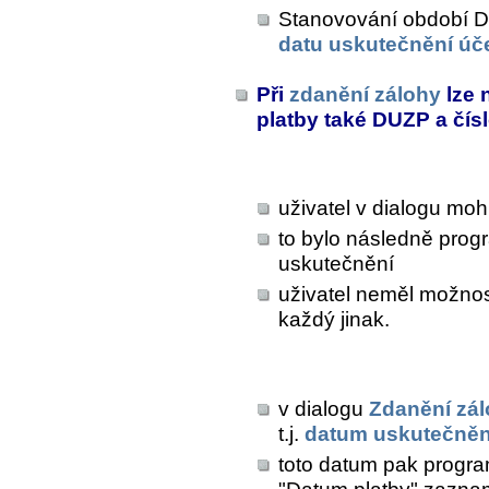
Stanovování období DP
datu uskutečnění úč
Při
zdanění zálohy
lze 
platby také DUZP a čís
uživatel v dialogu mo
to bylo následně prog
uskutečnění
uživatel neměl možnost
každý jinak.
v dialogu
Zdanění zá
t.j.
datum uskutečnění
toto datum pak progr