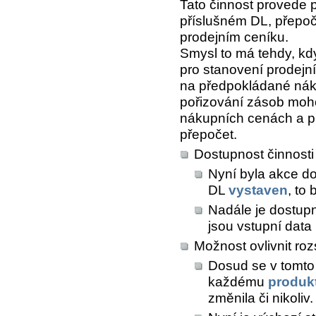
Tato činnost provede 
příslušném DL, přepoč
prodejním ceníku.
Smysl to má tehdy, kd
pro stanovení prodejn
na předpokládané nákup
pořizování zásob moho
nákupních cenách a pr
přepočet.
Dostupnost činnosti 
Nyní byla akce do
DL
vystaven
, to
Nadále je dostupn
jsou vstupní data
Možnost ovlivnit ro
Dosud se v tomto
každému
produk
změnila či nikoliv.