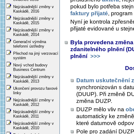
pokud bylo potřeba stejné
Nejzásadnější změny v
Kaskádě, 2016
faktury přijaté
, program
Nejzásadnější změny v
Nyní je kontrola zpřesně
Kaskádě, 2015
přijaté evidované u stejn
Nejzásadnější změny v
Kaskádě, 2014
Byla provedena změna 
Generační výměna
telefonní ústředny
zdanitelného plnění (D
Přechod na jiný verzovací
plnění
>>>
systém
Nový vchod budovy
Do
Business Centrum
Nejzásadnější změny v
Datum uskutečnění z
Kaskádě, 2013
synchronizován s dat
Ukončení provozu faxové
linky
(DUUP). Při změně DU
změna DUZP.
Nejzásadnější změny v
Kaskádě, 2012
DUZP mělo vliv na
ob
Nejzásadnější změny v
automaticky ke změně
Kaskádě, 2011
které datumově odpo
Nejzásadnější změny v
Kaskádě, 2010
Pole pro zadání DUZ