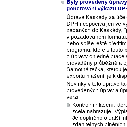
Byly provedeny úpravy 
generování výkazů DP
Úprava Kaskády za účele
DPH nespočívá jen ve vy
zadaných do Kaskády, "p
v požadovaném formátu. 
nebo spíše ještě předtím, 
programu, které s touto 
o úpravy ohledně práce s
prováděny průběžně a byl
Samotná tečka, kterou j
exportu hlášení, je k disp
Novinky v této úpravě tak
provedených úprav a úpra
verzi.
Kontrolní hlášení, kte
zcela nahrazuje "Výpi
Je doplněno o další i
zdanitelných plněních