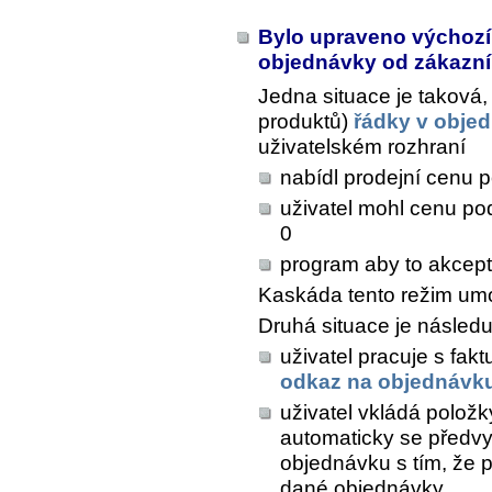
Bylo upraveno výchozí
objednávky od zákazn
Jedna situace je taková,
produktů)
řádky v obje
uživatelském rozhraní
nabídl prodejní cenu 
uživatel mohl cenu pod
0
program aby to akcepto
Kaskáda tento režim um
Druhá situace je následuj
uživatel pracuje s fak
odkaz na objednávk
uživatel vkládá polož
automaticky se předvy
objednávku s tím, že p
dané objednávky