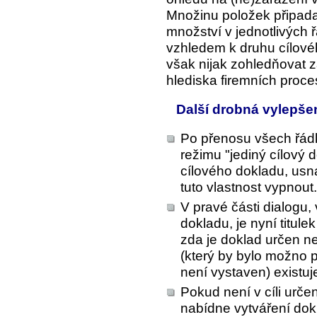
Množinu položek připada
množství v jednotlivých
vzhledem k druhu cílové
však nijak zohledňovat 
hlediska firemních proc
Další drobná vylepše
Po přenosu všech řádk
režimu "jediný cílový
cílového dokladu, usna
tuto vlastnost vypnout.
V pravé části dialogu,
dokladu, je nyní titul
zda je doklad určen n
(který by bylo možno 
není vystaven) existuje 
Pokud není v cíli urč
nabídne vytváření do