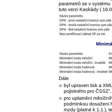
parametrů se v systému a
tuto verzi Kaskády ( 16.0
Název parametru
DPN - první redukční hranice vym.zákl
DPN - druhá redukční hranice vym.zák
DPN - třetí redukční hranice vym.zákl
Max.vyměřovací základ SP za rok
Minimá
Název parametru
Kó
Minimální mzda měsíční
M
Minimální mzda měsíční - invalidé
M
Minimální mzda hodinová
M
Minimální mzda hodinová - invalidé
M
Dále
byl upraven tisk a XML
pojistného pro ČSSZ",
pro uplatnění měsíčn
podmínkou dosažení h
mzdy (platné k 1.1.), 