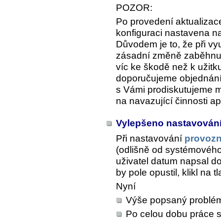
POZOR:
Po provedení aktualizace
konfiguraci nastavena n
Důvodem je to, že při vyu
zásadní změně zaběhnut
víc ke škodě než k užitk
doporučujeme objednání 
s Vámi prodiskutujeme 
na navazující činnosti a
Vylepšeno nastavován
Při nastavování
provoz
(odlišně od systémového
uživatel datum napsal do
by pole opustil, klikl na 
Nyní
Výše popsaný problé
Po celou dobu práce s