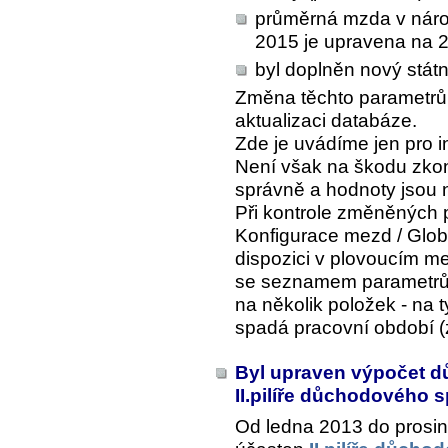
průměrná mzda v národn
2015 je upravena na 
byl doplněn nový státn
Změna těchto parametrů 
aktualizaci databáze.
Zde je uvádíme jen pro i
Není však na škodu zkont
správně a hodnoty jsou 
Při kontrole změněných 
Konfigurace mezd / Glob
dispozici v plovoucím me
se seznamem parametrů
na několik položek - na t
spadá pracovní období (z
Byl upraven výpočet d
II.pilíře důchodového 
Od ledna 2013 do prosi