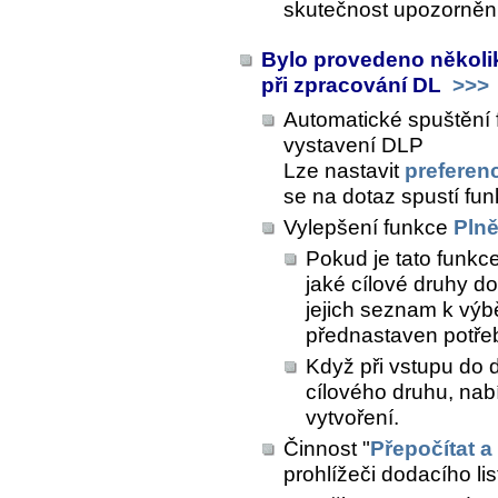
skutečnost upozorně
Bylo provedeno několik
při zpracování DL
>>>
Automatické spuštění 
vystavení DLP
Lze nastavit
preferenc
se na dotaz spustí fu
Vylepšení funkce
Plně
Pokud je tato funkce
jaké cílové druhy d
jejich seznam k výbě
přednastaven potř
Když při vstupu do 
cílového druhu, nab
vytvoření.
Činnost "
Přepočítat a
prohlížeči dodacího lis