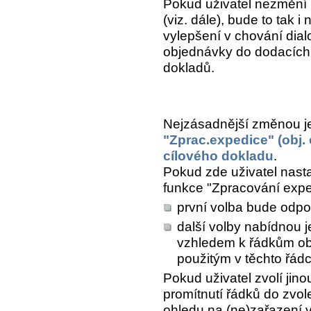
Pokud uživatel nezmění 
(viz. dále), bude to tak 
vylepšení v chování dial
objednávky do dodacích l
dokladů.
Nejzásadnější změnou j
"Zprac.expedice" (obj.
cílového dokladu
.
Pokud zde uživatel nasta
funkce "Zpracování expe
první volba bude odpo
další volby nabídnou j
vzhledem k řádkům ob
použitým v těchto řádc
Pokud uživatel zvolí jin
promítnutí řádků do zvo
ohledu na (ne)zařazení v