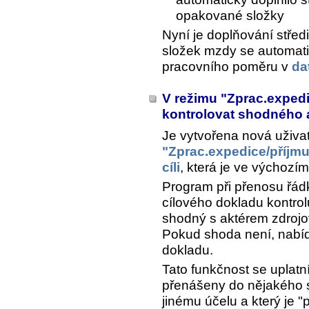
opakované složky
Nyní je doplňování stře
složek mzdy se automatic
pracovního poměru v
da
V režimu "Zprac.expedi
kontrolovat shodného 
Je vytvořena nová uživa
"Zprac.expedice/příjmu
cíli
, která je ve výchozí
Program při přenosu řád
cílového dokladu kontrol
shodný s aktérem zdrojo
Pokud shoda není, nabí
dokladu.
Tato funkčnost se uplatn
přenášeny do nějakého s
jinému účelu a který je 