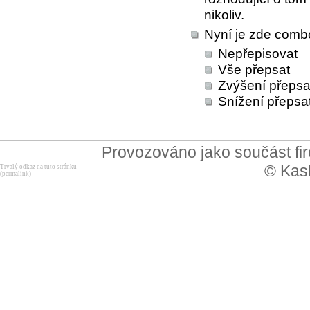
nikoliv.
Nyní je zde combo
Nepřepisovat
Vše přepsat
Zvýšení přepsa
Snížení přepsa
Provozováno jako součást f
© Kask
Trvalý odkaz na tuto stránku
(permalink)