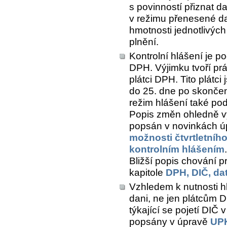
s povinností přiznat d
v režimu přenesené daň
hmotnosti jednotlivých
plnění.
Kontrolní hlášení je p
DPH. Výjimku tvoří prá
plátci DPH. Tito plátc
do 25. dne po skonče
režim hlášení také pod
Popis změn ohledně vyt
popsán v novinkách 
možnosti čtvrtletníh
kontrolním hlášením
.
Bližší popis chování 
kapitole
DPH, DIČ, da
Vzhledem k nutnosti h
dani, ne jen plátcům 
týkající se pojetí DIČ
popsány v úpravě
UPK