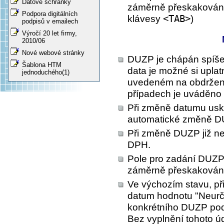
Datové schránky
záměrně přeskakováno
Podpora digitálních
klávesy
<TAB>
)
podpisů v emailech
Výročí 20 let firmy,
2010/06
Nové webové stránky
DUZP je chápán spíše j
Šablona HTM
data je možné si uplat
jednoduchého(1)
uvedeném na obdržen
případech je uváděno 
Při změně datumu usku
automatické změně D
Při změně DUZP již n
DPH.
Pole pro zadání DUZP v 
záměrně přeskakován
Ve výchozím stavu, př
datum hodnotu "Neurče
konkrétního DUZP podl
Bez vyplnění tohoto úd