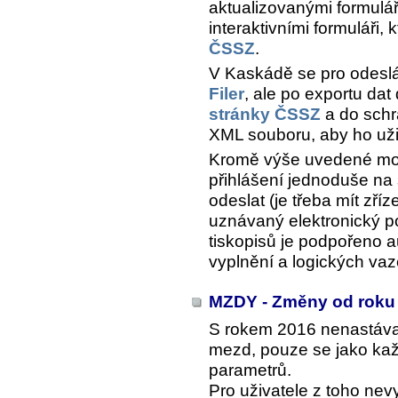
aktualizovanými formulá
interaktivními formuláři, 
ČSSZ
.
V Kaskádě se pro odesl
Filer
, ale po exportu da
stránky ČSSZ
a do schr
XML souboru, aby ho uži
Kromě výše uvedené možn
přihlášení jednoduše na
odeslat (je třeba mít zř
uznávaný elektronický po
tiskopisů je podpořeno a
vyplnění a logických vaz
MZDY - Změny od roku
S rokem 2016 nenastáva
mezd, pouze se jako kaž
parametrů.
Pro uživatele z toho ne