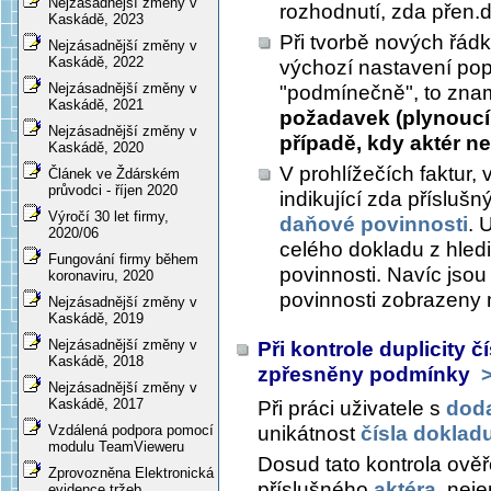
Nejzásadnější změny v
rozhodnutí, zda přen.d
Kaskádě, 2023
Při tvorbě nových řád
Nejzásadnější změny v
Kaskádě, 2022
výchozí nastavení po
Nejzásadnější změny v
"podmínečně", to zn
Kaskádě, 2021
požadavek (plynoucí 
Nejzásadnější změny v
případě, kdy aktér n
Kaskádě, 2020
V prohlížečích faktur, 
Článek ve Ždárském
průvodci - říjen 2020
indikující zda přísluš
Výročí 30 let firmy,
daňové povinnosti
. 
2020/06
celého dokladu z hle
Fungování firmy během
povinnosti. Navíc jso
koronaviru, 2020
povinnosti zobrazen
Nejzásadnější změny v
Kaskádě, 2019
Nejzásadnější změny v
Při kontrole duplicity 
Kaskádě, 2018
zpřesněny podmínky
>
Nejzásadnější změny v
Kaskádě, 2017
Při práci uživatele s
doda
unikátnost
čísla dokladu
Vzdálená podpora pomocí
modulu TeamVieweru
Dosud tato kontrola ověř
Zprovozněna Elektronická
příslušného
aktéra
, neje
evidence tržeb