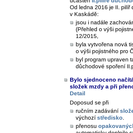
účasten
II.pilíře důch
Od ledna 2016 je II. pil
v Kaskádě:
jsou i nadále zachová
(Přehled o výši pojis
12/2015,
byla vytvořena nová t
o výši pojistného pro
byl program upraven t
důchodové spoření II.pi
Bylo sjednoceno načítá
složek mzdy a při pře
Detail
Doposud se při
ručním zadávání
slož
výchozí
středisko
.
přenosu
opakovanýc
automaticky doplnilo st