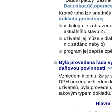
"Datum platby" zaznam
Dat.uskut.úč.operac
Kromě toho lze snadněji
dokladu protistrany
v dialogu je zobrazeno
aktuálního stavu ZL
uživatel jej může v di
nic zadáno nebylo)
program jej zapíše zpě
Byla provedena řada vy
daňovou povinností
>
Vzhledem k tomu, že je 
DPH nuceno vzhledem k vý
uživatelů, byla proveden
takovým typem dokladů.
Hlavní 