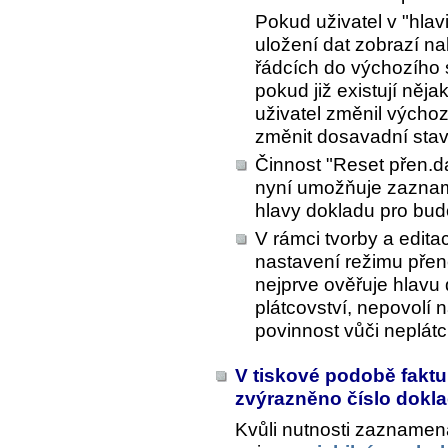
Pokud uživatel v "hlav
uložení dat zobrazí na
řádcích do výchozího 
pokud již existují něj
uživatel změnil výchoz
změnit dosavadní stav 
Činnost "Reset přen.d
nyní umožňuje zaznam
hlavy dokladu pro budo
V rámci tvorby a edit
nastavení režimu pře
nejprve ověřuje hlavu 
plátcovství, nepovolí
povinnost vůči neplátci
V tiskové podobě fakt
zvýrazněno číslo dokl
Kvůli nutnosti zaznamen