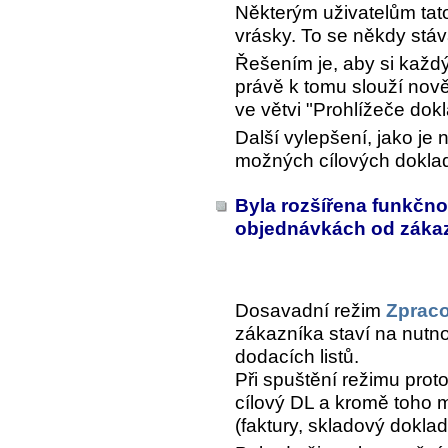
Některým uživatelům tato
vrásky. To se někdy stáv
Řešením je, aby si každý 
právě k tomu slouží no
ve větvi "Prohlížeče dok
Další vylepšení, jako je 
možných cílových doklad
Byla rozšířena funkčno
objednávkách od záka
Dosavadní režim
Zpraco
zákazníka staví na nutno
dodacích listů.
Při spuštění režimu proto
cílový DL a kromě toho mů
(faktury, skladový doklad,.