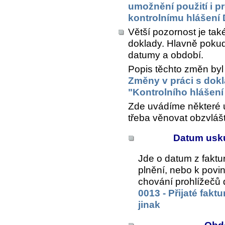
umožnění použití i p
kontrolnímu hlášení
Větší pozornost je ta
doklady. Hlavně pokud
datumy a období.
Popis těchto změn byl
Změny v práci s dok
"Kontrolního hlášen
Zde uvádíme některé ú
třeba věnovat obzvlášt
Datum usku
Jde o datum z faktu
plnění, nebo k povi
chování prohlížečů 
0013 - Přijaté fakt
jinak