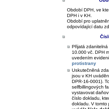
Obdo
Období DPH, ve kter
DPH i v KH.
Období pro uplatně
odpovídající datu zd
Čís
Přijatá zdanitelná 
10.000 vč. DPH m
uvedením eviden
protistrany
Uskutečněná zdani
jsou v KH uváděn
DPR-16-0001). Tot
selfbillingových f
vystavovat daňov
číslo dokladu, kte
dokladu. V tomto 