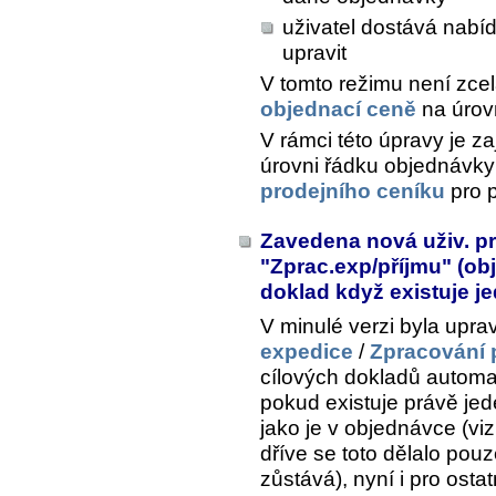
uživatel dostává nabí
upravit
V tomto režimu není zce
objednací ceně
na úrov
V rámci této úpravy je z
úrovni řádku objednávky
prodejního ceníku
pro p
Zavedena nová uživ. pr
"Zprac.exp/příjmu" (ob
doklad když existuje j
V minulé verzi byla upra
expedice
/
Zpracování 
cílových dokladů automa
pokud existuje právě je
jako je v objednávce (vi
dříve se toto dělalo pouze
zůstává), nyní i pro osta