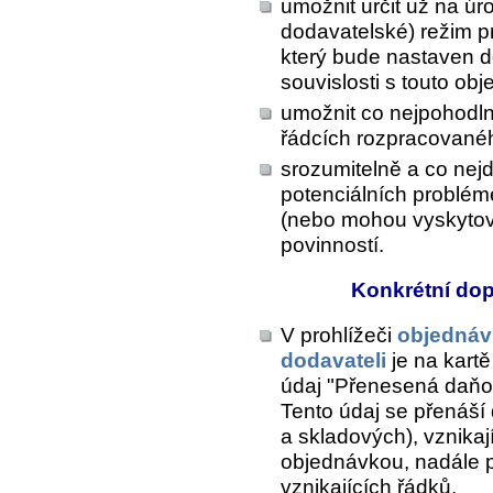
umožnit určit už na úr
dodavatelské) režim p
který bude nastaven do
souvislosti s touto ob
umožnit co nejpohodln
řádcích rozpracované
srozumitelně a co nejd
potenciálních problém
(nebo mohou vyskytov
povinností.
Konkrétní do
V prohlížeči
objednáv
dodavateli
je na kart
údaj "Přenesená daňo
Tento údaj se přenáší
a skladových), vznikaj
objednávkou, nadále 
vznikajících řádků.