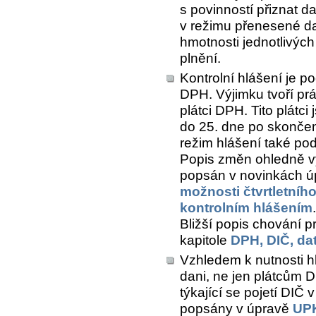
s povinností přiznat d
v režimu přenesené daň
hmotnosti jednotlivých
plnění.
Kontrolní hlášení je p
DPH. Výjimku tvoří prá
plátci DPH. Tito plátc
do 25. dne po skonče
režim hlášení také pod
Popis změn ohledně vyt
popsán v novinkách 
možnosti čtvrtletníh
kontrolním hlášením
.
Bližší popis chování 
kapitole
DPH, DIČ, da
Vzhledem k nutnosti h
dani, ne jen plátcům 
týkající se pojetí DIČ
popsány v úpravě
UPK