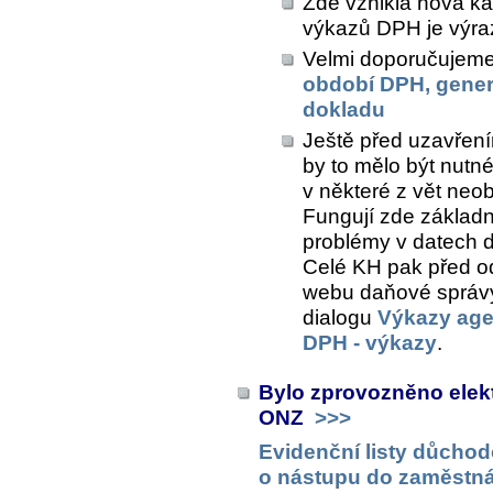
Zde vznikla nová ka
výkazů DPH je výra
Velmi doporučujeme 
období DPH, gener
dokladu
Ještě před uzavřen
by to mělo být nutné,
v některé z vět neob
Fungují zde základní
problémy v datech d
Celé KH pak před o
webu daňové správy
dialogu
Výkazy ag
DPH - výkazy
.
Bylo zprovozněno elek
ONZ
>>>
Evidenční listy důchod
o nástupu do zaměstná