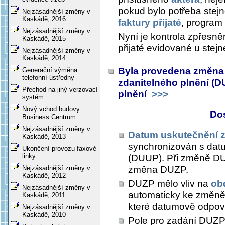
pokud bylo potřeba stejné
Nejzásadnější změny v
Kaskádě, 2016
faktury přijaté
, program
Nejzásadnější změny v
Nyní je kontrola zpřesně
Kaskádě, 2015
přijaté evidované u stejn
Nejzásadnější změny v
Kaskádě, 2014
Byla provedena změna 
Generační výměna
telefonní ústředny
zdanitelného plnění (D
Přechod na jiný verzovací
plnění
>>>
systém
Nový vchod budovy
Do
Business Centrum
Nejzásadnější změny v
Datum uskutečnění z
Kaskádě, 2013
synchronizován s dat
Ukončení provozu faxové
linky
(DUUP). Při změně DU
změna DUZP.
Nejzásadnější změny v
Kaskádě, 2012
DUZP mělo vliv na
ob
Nejzásadnější změny v
automaticky ke změně
Kaskádě, 2011
které datumově odpo
Nejzásadnější změny v
Kaskádě, 2010
Pole pro zadání DUZ