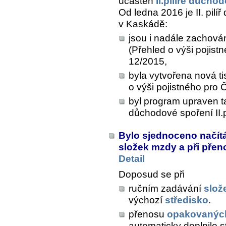
účasten
II.pilíře důch
Od ledna 2016 je II. pil
v Kaskádě:
jsou i nadále zachová
(Přehled o výši pojis
12/2015,
byla vytvořena nová t
o výši pojistného pro
byl program upraven t
důchodové spoření II.pi
Bylo sjednoceno načítá
složek mzdy a při pře
Detail
Doposud se při
ručním zadávání
slož
výchozí
středisko
.
přenosu
opakovanýc
automaticky doplnilo st