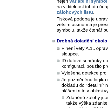
nejen
variabilní symbol
na viditelnost tohoto úd
zálohových listů
.
Tisková podoba je uprav
větším písmem a je přesu
symbolu, takže čtenář b
Drobná doladění okolo
Plnění věty A.1., opr
sloupce.
ID datové schránky do
konfiguraci, použito p
Vylešena detekce pro 
Je pozměněna logika 
dokladu do "detailní" 
hlášení a to v oblasi v
Zdaněné zálohy jso
takže výška zdanit