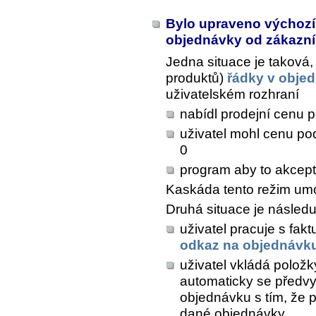
Bylo upraveno výchozí
objednávky od zákazn
Jedna situace je taková,
produktů)
řádky v obje
uživatelském rozhraní
nabídl prodejní cenu 
uživatel mohl cenu pod
0
program aby to akcepto
Kaskáda tento režim um
Druhá situace je následuj
uživatel pracuje s fak
odkaz na objednávk
uživatel vkládá polož
automaticky se předvy
objednávku s tím, že p
dané objednávky