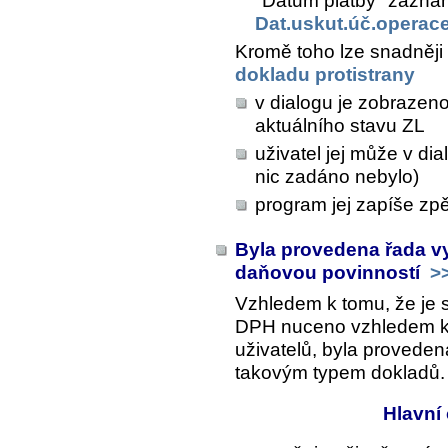
"Datum platby" zaznam
Dat.uskut.úč.operac
Kromě toho lze snadněji
dokladu protistrany
v dialogu je zobrazeno
aktuálního stavu ZL
uživatel jej může v di
nic zadáno nebylo)
program jej zapíše zpě
Byla provedena řada vy
daňovou povinností
>
Vzhledem k tomu, že je 
DPH nuceno vzhledem k vý
uživatelů, byla proveden
takovým typem dokladů.
Hlavní 