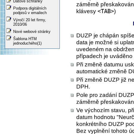
Datové schránky
záměrně přeskakováno
Podpora digitálních
klávesy
<TAB>
)
podpisů v emailech
Výročí 20 let firmy,
2010/06
Nové webové stránky
DUZP je chápán spíše j
Šablona HTM
data je možné si uplat
jednoduchého(1)
uvedeném na obdržen
případech je uváděno 
Při změně datumu usku
automatické změně D
Při změně DUZP již n
DPH.
Pole pro zadání DUZP v 
záměrně přeskakován
Ve výchozím stavu, př
datum hodnotu "Neurče
konkrétního DUZP podl
Bez vyplnění tohoto úd