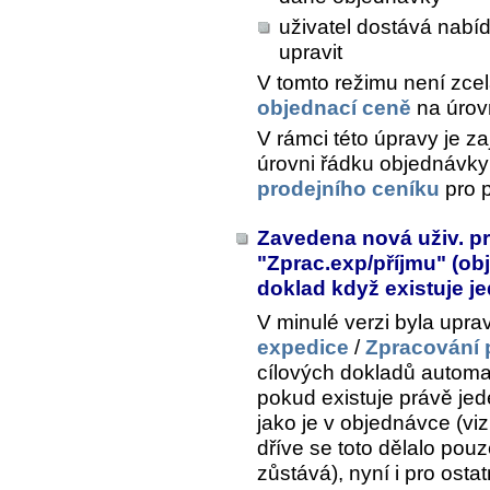
uživatel dostává nabí
upravit
V tomto režimu není zce
objednací ceně
na úrov
V rámci této úpravy je z
úrovni řádku objednávky
prodejního ceníku
pro p
Zavedena nová uživ. pr
"Zprac.exp/příjmu" (ob
doklad když existuje j
V minulé verzi byla upra
expedice
/
Zpracování 
cílových dokladů automa
pokud existuje právě je
jako je v objednávce (vi
dříve se toto dělalo pouze
zůstává), nyní i pro osta