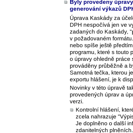
Byly provedeny úpravy 
generování výkazů DP
Úprava Kaskády za účele
DPH nespočívá jen ve vy
zadaných do Kaskády, "p
v požadovaném formátu. 
nebo spíše ještě předtím, 
programu, které s touto 
o úpravy ohledně práce s
prováděny průběžně a byl
Samotná tečka, kterou j
exportu hlášení, je k disp
Novinky v této úpravě tak
provedených úprav a úpra
verzi.
Kontrolní hlášení, kte
zcela nahrazuje "Výpi
Je doplněno o další i
zdanitelných plněních