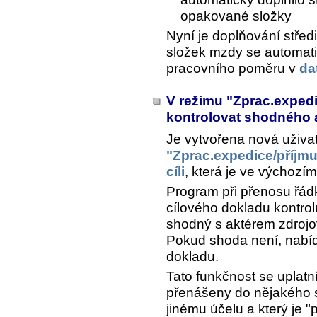
opakované složky
Nyní je doplňování stře
složek mzdy se automatic
pracovního poměru v
da
V režimu "Zprac.expedi
kontrolovat shodného 
Je vytvořena nová uživa
"Zprac.expedice/příjmu
cíli
, která je ve výchozí
Program při přenosu řád
cílového dokladu kontrol
shodný s aktérem zdrojo
Pokud shoda není, nabí
dokladu.
Tato funkčnost se uplatn
přenášeny do nějakého s
jinému účelu a který je 