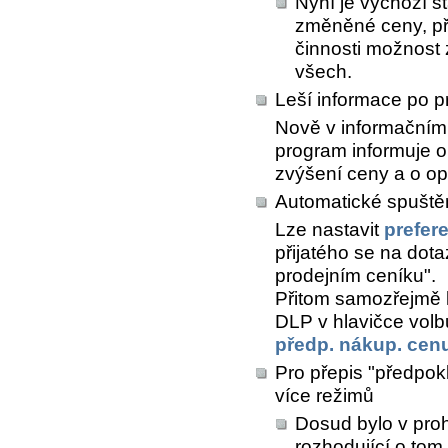
Nyní je výchozí s
změněné ceny, př
činnosti možnost z
všech.
Leší informace po p
Nově v informačním 
program informuje o
zvýšení ceny a o o
Automatické spuštěn
Lze nastavit
prefer
přijatého se na dota
prodejním ceníku".
Přitom samozřejmě l
DLP v hlavičce vol
předp. nákup. cen
Pro přepis "předpokl
více režimů
Dosud bylo v proh
rozhodující o tom