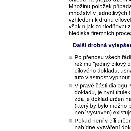
Množinu položek připada
množství v jednotlivých
vzhledem k druhu cílové
však nijak zohledňovat 
hlediska firemních proc
Další drobná vylepše
Po přenosu všech řádk
režimu "jediný cílový
cílového dokladu, usna
tuto vlastnost vypnout.
V pravé části dialogu,
dokladu, je nyní titul
zda je doklad určen n
(který by bylo možno 
není vystaven) existuje 
Pokud není v cíli urč
nabídne vytváření do