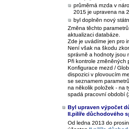
průměrná mzda v národn
2015 je upravena na 
byl doplněn nový státn
Změna těchto parametrů 
aktualizaci databáze.
Zde je uvádíme jen pro i
Není však na škodu zkont
správně a hodnoty jsou 
Při kontrole změněných 
Konfigurace mezd / Glob
dispozici v plovoucím me
se seznamem parametrů
na několik položek - na t
spadá pracovní období (z
Byl upraven výpočet d
II.pilíře důchodového 
Od ledna 2013 do prosi