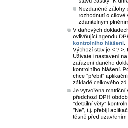
stavu částky "K úhr
Nezdaněné zálohy o
rozhodnutí o cílové
zdanitelným plnění
V daňových dokladech
ovlivňující agendu DP
kontrolního hlášení
.
Výchozí stav je < ? >,
Uživateli nastavení na
zařazení daného dokla
kontrolního hlášení. P
chce "přebít" aplikačn
základě celkového zd
Je vytvořena matriční 
předchozí DPH období 
"detailní věty" kontro
"Ne", t.j. přebíjí apli
těsně před uzavřením 