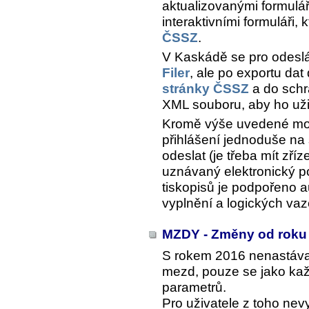
aktualizovanými formulá
interaktivními formuláři, 
ČSSZ
.
V Kaskádě se pro odesl
Filer
, ale po exportu da
stránky ČSSZ
a do schr
XML souboru, aby ho uži
Kromě výše uvedené možn
přihlášení jednoduše na
odeslat (je třeba mít zř
uznávaný elektronický po
tiskopisů je podpořeno a
vyplnění a logických vaz
MZDY - Změny od roku
S rokem 2016 nenastáva
mezd, pouze se jako kaž
parametrů.
Pro uživatele z toho ne