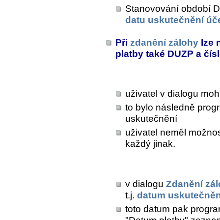
Stanovování období DP
datu uskutečnění úč
Při
zdanění zálohy
lze 
platby také DUZP a čís
uživatel v dialogu mo
to bylo následně prog
uskutečnění
uživatel neměl možnost
každý jinak.
v dialogu
Zdanění zá
t.j.
datum uskutečnění
toto datum pak progr