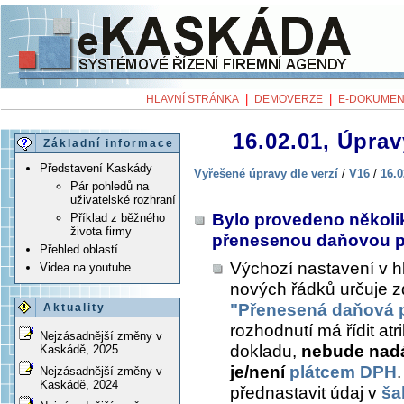
|
|
HLAVNÍ STRÁNKA
DEMOVERZE
E-DOKUMEN
16.02.01, Úprav
Základní informace
Představení Kaskády
Vyřešené úpravy dle verzí
/
V16
/
16.0
Pár pohledů na
uživatelské rozhraní
Bylo provedeno několik
Příklad z běžného
života firmy
přenesenou daňovou p
Přehled oblastí
Výchozí nastavení v hl
Videa na youtube
nových řádků určuje 
"Přenesená daňová 
Aktuality
rozhodnutí má řídit a
Nejzásadnější změny v
dokladu,
nebude nadá
Kaskádě, 2025
je/není
plátcem DPH
Nejzásadnější změny v
Kaskádě, 2024
přednastavit údaj v
ša