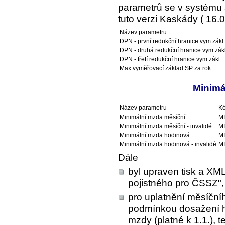
parametrů se v systému a
tuto verzi Kaskády ( 16.0
Název parametru
DPN - první redukční hranice vym.zákl
DPN - druhá redukční hranice vym.zák
DPN - třetí redukční hranice vym.zákl
Max.vyměřovací základ SP za rok
Minimá
Název parametru
Kó
Minimální mzda měsíční
M
Minimální mzda měsíční - invalidé
M
Minimální mzda hodinová
M
Minimální mzda hodinová - invalidé
M
Dále
byl upraven tisk a XML
pojistného pro ČSSZ",
pro uplatnění měsíčn
podmínkou dosažení h
mzdy (platné k 1.1.), 