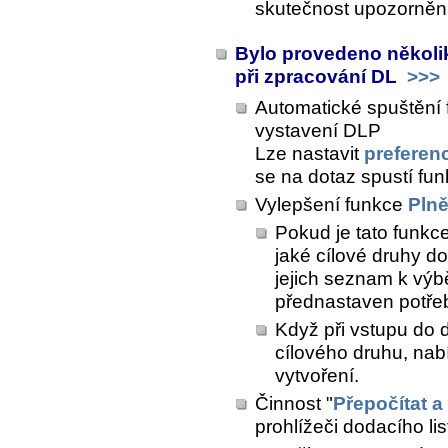
skutečnost upozorně
Bylo provedeno několik
při zpracování DL
>>>
Automatické spuštění 
vystavení DLP
Lze nastavit
preferenc
se na dotaz spustí fu
Vylepšení funkce
Plně
Pokud je tato funkce
jaké cílové druhy d
jejich seznam k výbě
přednastaven potř
Když při vstupu do 
cílového druhu, nab
vytvoření.
Činnost "
Přepočítat a
prohlížeči dodacího lis