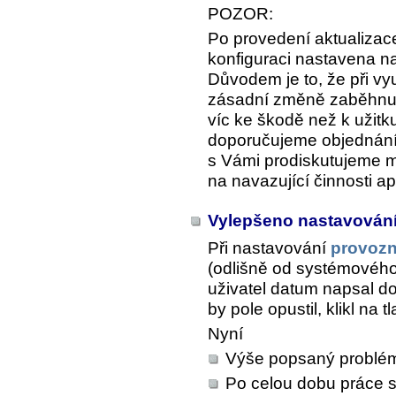
POZOR:
Po provedení aktualizace
konfiguraci nastavena n
Důvodem je to, že při vyu
zásadní změně zaběhnut
víc ke škodě než k užitk
doporučujeme objednání 
s Vámi prodiskutujeme 
na navazující činnosti a
Vylepšeno nastavován
Při nastavování
provoz
(odlišně od systémového
uživatel datum napsal do
by pole opustil, klikl na 
Nyní
Výše popsaný problé
Po celou dobu práce s