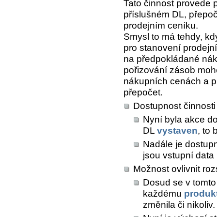
Tato činnost provede 
příslušném DL, přepoč
prodejním ceníku.
Smysl to má tehdy, kd
pro stanovení prodejn
na předpokládané nákup
pořizování zásob moho
nákupních cenách a pr
přepočet.
Dostupnost činnosti 
Nyní byla akce do
DL
vystaven
, to
Nadále je dostupn
jsou vstupní data
Možnost ovlivnit ro
Dosud se v tomto
každému
produk
změnila či nikoliv.