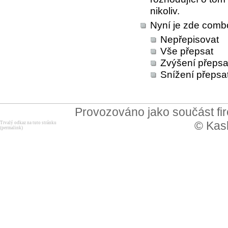
nikoliv.
Nyní je zde combo
Nepřepisovat
Vše přepsat
Zvýšení přepsa
Snížení přepsa
Provozováno jako součást f
© Kask
Trvalý odkaz na tuto stránku
(permalink)