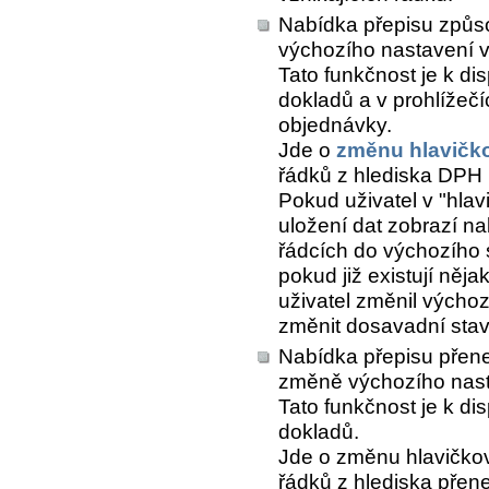
Nabídka přepisu způs
výchozího nastavení v
Tato funkčnost je k di
dokladů a v prohlížeč
objednávky.
Jde o
změnu hlavičk
řádků z hlediska DPH (
Pokud uživatel v "hlav
uložení dat zobrazí n
řádcích do výchozího 
pokud již existují něj
uživatel změnil výchoz
změnit dosavadní stav 
Nabídka přepisu přene
změně výchozího nast
Tato funkčnost je k di
dokladů.
Jde o změnu hlavičkov
řádků z hlediska přen