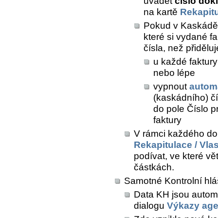
uvádět
číslo dok
na kartě
Rekapit
Pokud v Kaskádě 
které si vydané fak
čísla, než přiděl
u každé faktury
nebo lépe
vypnout
autom
(kaskádního) čí
do pole
Číslo pr
faktury
V rámci každého do
Rekapitulace / Vla
podívat, ve které vě
částkách.
Samotné Kontrolní hlá
Data KH jsou autom
dialogu
Výkazy ag