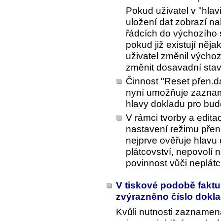
Pokud uživatel v "hlav
uložení dat zobrazí na
řádcích do výchozího 
pokud již existují něj
uživatel změnil výchoz
změnit dosavadní stav 
Činnost "Reset přen.d
nyní umožňuje zaznam
hlavy dokladu pro budo
V rámci tvorby a edit
nastavení režimu pře
nejprve ověřuje hlavu 
plátcovství, nepovolí
povinnost vůči neplátci
V tiskové podobě fakt
zvýrazněno číslo dokl
Kvůli nutnosti zaznamen