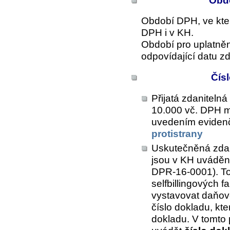
Obdo
Období DPH, ve kter
DPH i v KH.
Období pro uplatně
odpovídající datu zd
Čís
Přijatá zdanitelná 
10.000 vč. DPH m
uvedením eviden
protistrany
Uskutečněná zdani
jsou v KH uváděn
DPR-16-0001). Tot
selfbillingových f
vystavovat daňov
číslo dokladu, kte
dokladu. V tomto 