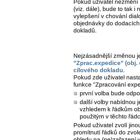
Pokud uživatel nezmění 
(viz. dále), bude to tak 
vylepšení v chování dial
objednávky do dodacích l
dokladů.
Nejzásadnější změnou j
"Zprac.expedice" (obj.
cílového dokladu
.
Pokud zde uživatel nasta
funkce "Zpracování expe
první volba bude odpo
další volby nabídnou j
vzhledem k řádkům ob
použitým v těchto řádc
Pokud uživatel zvolí jin
promítnutí řádků do zvo
ohledu na (ne)zařazení v