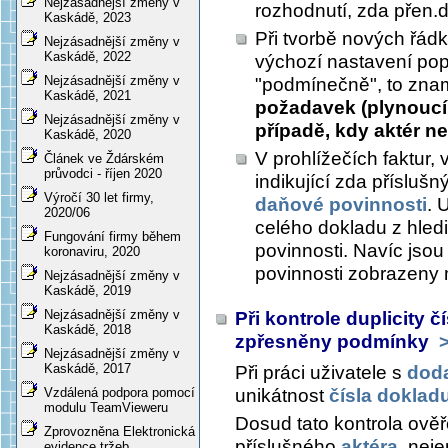
Nejzásadnější změny v
rozhodnutí, zda přen.d
Kaskádě, 2023
Při tvorbě nových řád
Nejzásadnější změny v
Kaskádě, 2022
výchozí nastavení po
Nejzásadnější změny v
"podmínečně", to zn
Kaskádě, 2021
požadavek (plynoucí 
Nejzásadnější změny v
případě, kdy aktér n
Kaskádě, 2020
V prohlížečích faktur, 
Článek ve Ždárském
průvodci - říjen 2020
indikující zda přísluš
Výročí 30 let firmy,
daňové povinnosti
. 
2020/06
celého dokladu z hle
Fungování firmy během
povinnosti. Navíc jso
koronaviru, 2020
povinnosti zobrazen
Nejzásadnější změny v
Kaskádě, 2019
Nejzásadnější změny v
Při kontrole duplicity 
Kaskádě, 2018
zpřesněny podmínky
>
Nejzásadnější změny v
Kaskádě, 2017
Při práci uživatele s
doda
unikátnost
čísla dokladu
Vzdálená podpora pomocí
modulu TeamVieweru
Dosud tato kontrola ověř
Zprovozněna Elektronická
příslušného
aktéra
, neje
evidence tržeb