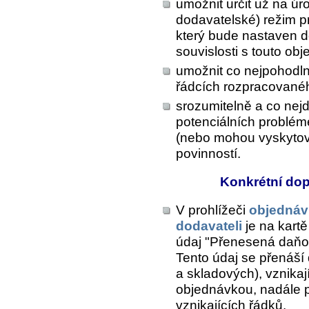
umožnit určit už na úr
dodavatelské) režim p
který bude nastaven do
souvislosti s touto ob
umožnit co nejpohodln
řádcích rozpracované
srozumitelně a co nejd
potenciálních problém
(nebo mohou vyskytov
povinností.
Konkrétní do
V prohlížeči
objednáv
dodavateli
je na kart
údaj "Přenesená daňo
Tento údaj se přenáší
a skladových), vznikaj
objednávkou, nadále 
vznikajících řádků.