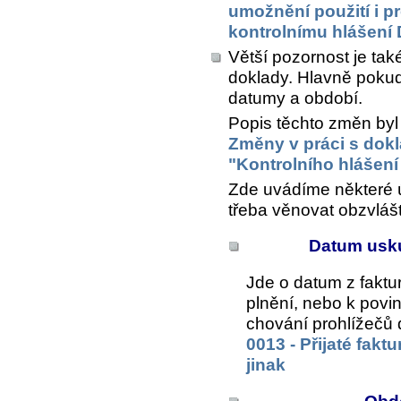
umožnění použití i p
kontrolnímu hlášení
Větší pozornost je ta
doklady. Hlavně pokud
datumy a období.
Popis těchto změn byl
Změny v práci s dok
"Kontrolního hlášen
Zde uvádíme některé ú
třeba věnovat obzvlášt
Datum usku
Jde o datum z faktu
plnění, nebo k povi
chování prohlížečů 
0013 - Přijaté fakt
jinak