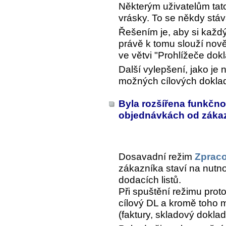
Některým uživatelům tato
vrásky. To se někdy stáv
Řešením je, aby si každý 
právě k tomu slouží no
ve větvi "Prohlížeče dok
Další vylepšení, jako je 
možných cílových doklad
Byla rozšířena funkčno
objednávkách od záka
Dosavadní režim
Zpraco
zákazníka staví na nutno
dodacích listů.
Při spuštění režimu proto
cílový DL a kromě toho mů
(faktury, skladový doklad,.