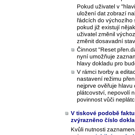
Pokud uživatel v "hlav
uložení dat zobrazí na
řádcích do výchozího 
pokud již existují něj
uživatel změnil výchoz
změnit dosavadní stav 
Činnost "Reset přen.d
nyní umožňuje zaznam
hlavy dokladu pro budo
V rámci tvorby a edit
nastavení režimu pře
nejprve ověřuje hlavu 
plátcovství, nepovolí
povinnost vůči neplátci
V tiskové podobě fakt
zvýrazněno číslo dokl
Kvůli nutnosti zaznamen