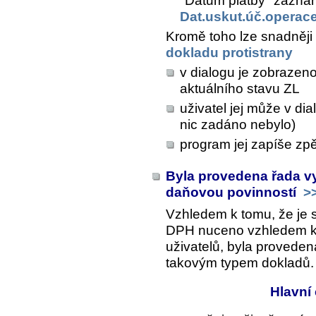
"Datum platby" zaznam
Dat.uskut.úč.operac
Kromě toho lze snadněji
dokladu protistrany
v dialogu je zobrazeno
aktuálního stavu ZL
uživatel jej může v di
nic zadáno nebylo)
program jej zapíše zpě
Byla provedena řada vy
daňovou povinností
>
Vzhledem k tomu, že je 
DPH nuceno vzhledem k vý
uživatelů, byla proveden
takovým typem dokladů.
Hlavní 