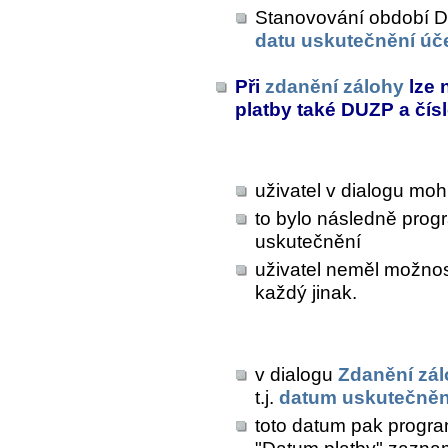
Stanovování období DP
datu uskutečnění úč
Při
zdanění zálohy
lze 
platby také DUZP a čís
uživatel v dialogu mo
to bylo následně prog
uskutečnění
uživatel neměl možnost
každý jinak.
v dialogu
Zdanění zá
t.j.
datum uskutečnění
toto datum pak progr