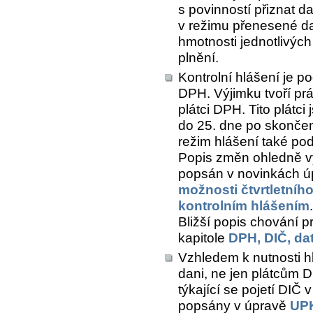
s povinností přiznat d
v režimu přenesené daň
hmotnosti jednotlivých
plnění.
Kontrolní hlášení je p
DPH. Výjimku tvoří prá
plátci DPH. Tito plátc
do 25. dne po skonče
režim hlášení také pod
Popis změn ohledně vyt
popsán v novinkách 
možnosti čtvrtletníh
kontrolním hlášením
.
Bližší popis chování 
kapitole
DPH, DIČ, da
Vzhledem k nutnosti h
dani, ne jen plátcům 
týkající se pojetí DIČ
popsány v úpravě
UPK