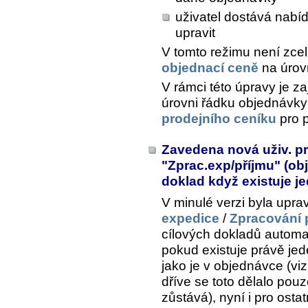
uživatel dostává nabí
upravit
V tomto režimu není zce
objednací ceně
na úrov
V rámci této úpravy je z
úrovni řádku objednávky
prodejního ceníku
pro p
Zavedena nová uživ. pr
"Zprac.exp/příjmu" (ob
doklad když existuje j
V minulé verzi byla upra
expedice
/
Zpracování 
cílových dokladů automa
pokud existuje právě je
jako je v objednávce (vi
dříve se toto dělalo pouze
zůstává), nyní i pro osta