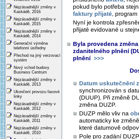
pokud bylo potřeba stejné
Nejzásadnější změny v
Kaskádě, 2016
faktury přijaté
, program
Nejzásadnější změny v
Nyní je kontrola zpřesně
Kaskádě, 2015
přijaté evidované u stejn
Nejzásadnější změny v
Kaskádě, 2014
Byla provedena změna 
Generační výměna
telefonní ústředny
zdanitelného plnění (D
Přechod na jiný verzovací
plnění
>>>
systém
Nový vchod budovy
Do
Business Centrum
Nejzásadnější změny v
Datum uskutečnění z
Kaskádě, 2013
synchronizován s dat
Ukončení provozu faxové
linky
(DUUP). Při změně DU
změna DUZP.
Nejzásadnější změny v
Kaskádě, 2012
DUZP mělo vliv na
ob
Nejzásadnější změny v
automaticky ke změně
Kaskádě, 2011
které datumově odpo
Nejzásadnější změny v
Kaskádě, 2010
Pole pro zadání DUZ