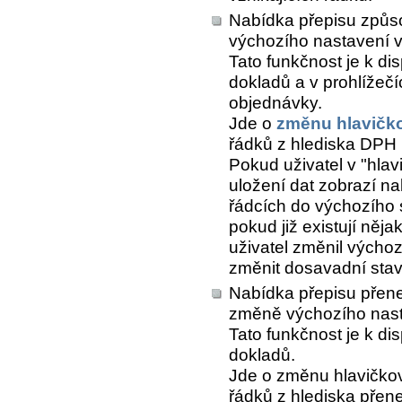
Nabídka přepisu způs
výchozího nastavení v
Tato funkčnost je k di
dokladů a v prohlížeč
objednávky.
Jde o
změnu hlavičk
řádků z hlediska DPH (
Pokud uživatel v "hlav
uložení dat zobrazí n
řádcích do výchozího 
pokud již existují něj
uživatel změnil výchoz
změnit dosavadní stav 
Nabídka přepisu přene
změně výchozího nast
Tato funkčnost je k di
dokladů.
Jde o změnu hlavičkov
řádků z hlediska přen