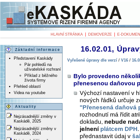
|
|
HLAVNÍ STRÁNKA
DEMOVERZE
E-DOKUMEN
16.02.01, Úprav
Základní informace
Představení Kaskády
Vyřešené úpravy dle verzí
/
V16
/
16.0
Pár pohledů na
uživatelské rozhraní
Bylo provedeno několik
Příklad z běžného
života firmy
přenesenou daňovou p
Přehled oblastí
Výchozí nastavení v hl
Videa na youtube
nových řádků určuje 
"Přenesená daňová 
Aktuality
rozhodnutí má řídit a
Nejzásadnější změny v
dokladu,
nebude nadá
Kaskádě, 2025
je/není
plátcem DPH
Nejzásadnější změny v
Kaskádě, 2024
přednastavit údaj v
ša