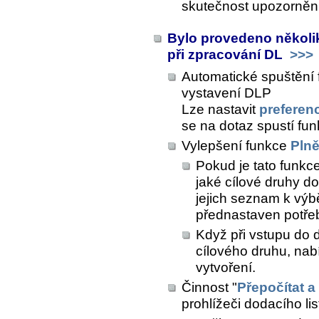
skutečnost upozorně
Bylo provedeno několik
při zpracování DL
>>>
Automatické spuštění 
vystavení DLP
Lze nastavit
preferenc
se na dotaz spustí fu
Vylepšení funkce
Plně
Pokud je tato funkce
jaké cílové druhy d
jejich seznam k výbě
přednastaven potř
Když při vstupu do 
cílového druhu, nab
vytvoření.
Činnost "
Přepočítat a
prohlížeči dodacího lis