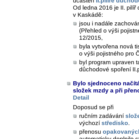
účasten
II.pilíře důch
Od ledna 2016 je II. pil
v Kaskádě:
jsou i nadále zachová
(Přehled o výši pojis
12/2015,
byla vytvořena nová t
o výši pojistného pro
byl program upraven t
důchodové spoření II.pi
Bylo sjednoceno načítá
složek mzdy a při pře
Detail
Doposud se při
ručním zadávání
slož
výchozí
středisko
.
přenosu
opakovanýc
automaticky doplnilo st