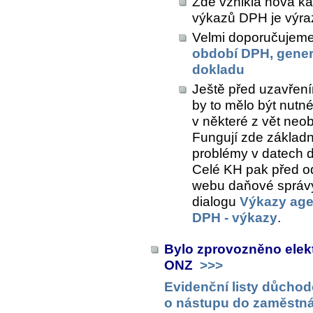
Zde vznikla nová ka
výkazů DPH je výra
Velmi doporučujeme 
období DPH, gener
dokladu
Ještě před uzavřen
by to mělo být nutné,
v některé z vět neob
Fungují zde základní
problémy v datech d
Celé KH pak před o
webu daňové správy
dialogu
Výkazy ag
DPH - výkazy
.
Bylo zprovozněno elek
ONZ
>>>
Evidenční listy důchod
o nástupu do zaměstná