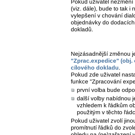
Pokud uživatel nezmění 
(viz. dále), bude to tak 
vylepšení v chování dial
objednávky do dodacích l
dokladů.
Nejzásadnější změnou j
"Zprac.expedice" (obj.
cílového dokladu
.
Pokud zde uživatel nasta
funkce "Zpracování expe
první volba bude odpo
další volby nabídnou j
vzhledem k řádkům ob
použitým v těchto řádc
Pokud uživatel zvolí jin
promítnutí řádků do zvo
ohledu na (ne)zařazení v