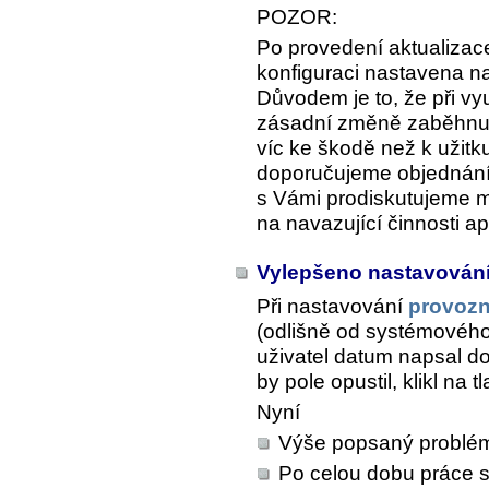
POZOR:
Po provedení aktualizace
konfiguraci nastavena n
Důvodem je to, že při vyu
zásadní změně zaběhnut
víc ke škodě než k užitk
doporučujeme objednání 
s Vámi prodiskutujeme 
na navazující činnosti a
Vylepšeno nastavován
Při nastavování
provoz
(odlišně od systémového
uživatel datum napsal do
by pole opustil, klikl na 
Nyní
Výše popsaný problé
Po celou dobu práce s