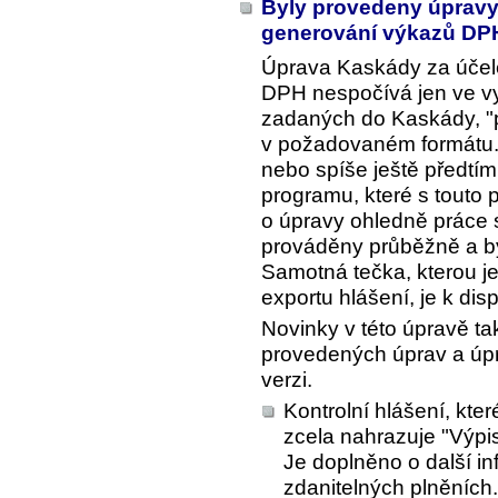
Byly provedeny úpravy 
generování výkazů DP
Úprava Kaskády za účele
DPH nespočívá jen ve vy
zadaných do Kaskády, "p
v požadovaném formátu. 
nebo spíše ještě předtím, 
programu, které s touto 
o úpravy ohledně práce s
prováděny průběžně a byl
Samotná tečka, kterou j
exportu hlášení, je k disp
Novinky v této úpravě tak
provedených úprav a úpra
verzi.
Kontrolní hlášení, kte
zcela nahrazuje "Výpi
Je doplněno o další i
zdanitelných plněních