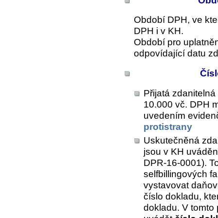
Obdo
Období DPH, ve kter
DPH i v KH.
Období pro uplatně
odpovídající datu zd
Čís
Přijatá zdanitelná 
10.000 vč. DPH m
uvedením eviden
protistrany
Uskutečněná zdani
jsou v KH uváděn
DPR-16-0001). Tot
selfbillingových f
vystavovat daňov
číslo dokladu, kte
dokladu. V tomto 