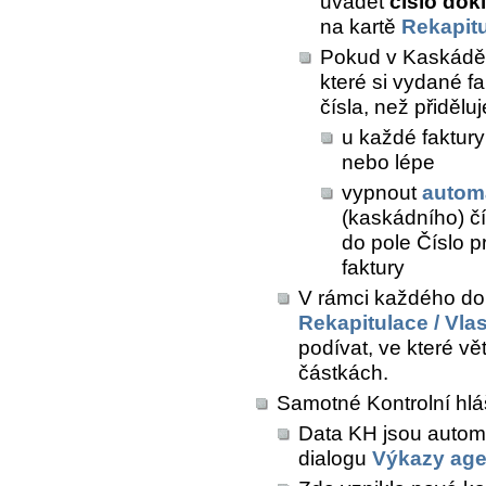
uvádět
číslo dok
na kartě
Rekapit
Pokud v Kaskádě 
které si vydané fak
čísla, než přiděl
u každé faktury
nebo lépe
vypnout
autom
(kaskádního) čí
do pole
Číslo pr
faktury
V rámci každého do
Rekapitulace / Vla
podívat, ve které vě
částkách.
Samotné Kontrolní hlá
Data KH jsou autom
dialogu
Výkazy ag