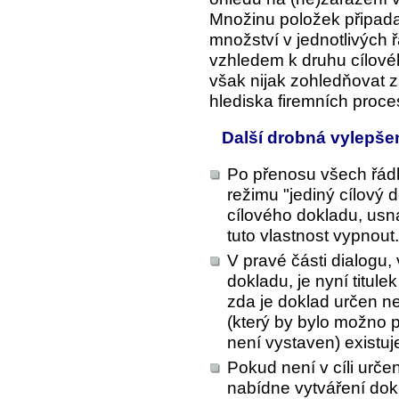
Množinu položek připada
množství v jednotlivých
vzhledem k druhu cílové
však nijak zohledňovat 
hlediska firemních proc
Další drobná vylepše
Po přenosu všech řádk
režimu "jediný cílový
cílového dokladu, usna
tuto vlastnost vypnout.
V pravé části dialogu,
dokladu, je nyní titul
zda je doklad určen n
(který by bylo možno 
není vystaven) existuje 
Pokud není v cíli urč
nabídne vytváření do