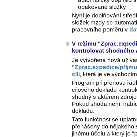
opakované složky
Nyní je doplňování stře
složek mzdy se automatic
pracovního poměru v
da
V režimu "Zprac.expedi
kontrolovat shodného 
Je vytvořena nová uživa
"Zprac.expedice/příjmu
cíli
, která je ve výchozí
Program při přenosu řád
cílového dokladu kontrol
shodný s aktérem zdrojo
Pokud shoda není, nabí
dokladu.
Tato funkčnost se uplatn
přenášeny do nějakého s
jinému účelu a který je 