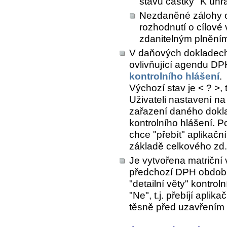
stavu částky "K úhr
Nezdaněné zálohy o
rozhodnutí o cílové
zdanitelným plnění
V daňových dokladech
ovlivňující agendu DP
kontrolního hlášení
.
Výchozí stav je < ? >,
Uživateli nastavení na
zařazení daného dokla
kontrolního hlášení. P
chce "přebít" aplikačn
základě celkového zd
Je vytvořena matriční 
předchozí DPH období 
"detailní věty" kontro
"Ne", t.j. přebíjí apli
těsně před uzavřením 