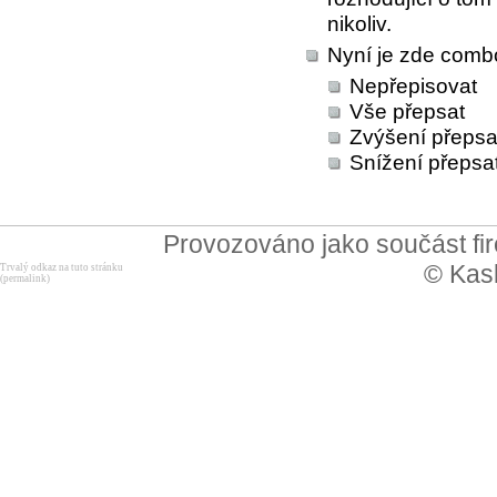
nikoliv.
Nyní je zde combo
Nepřepisovat
Vše přepsat
Zvýšení přepsa
Snížení přepsa
Provozováno jako součást f
© Kask
Trvalý odkaz na tuto stránku
(permalink)