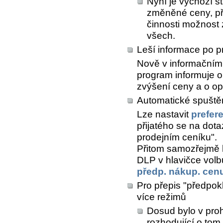
Nyní je výchozí s
změněné ceny, př
činnosti možnost z
všech.
Leší informace po p
Nově v informačním 
program informuje o
zvýšení ceny a o o
Automatické spuštěn
Lze nastavit
prefer
přijatého se na dota
prodejním ceníku".
Přitom samozřejmě l
DLP v hlavičce vol
předp. nákup. cen
Pro přepis "předpokl
více režimů
Dosud bylo v proh
rozhodující o tom