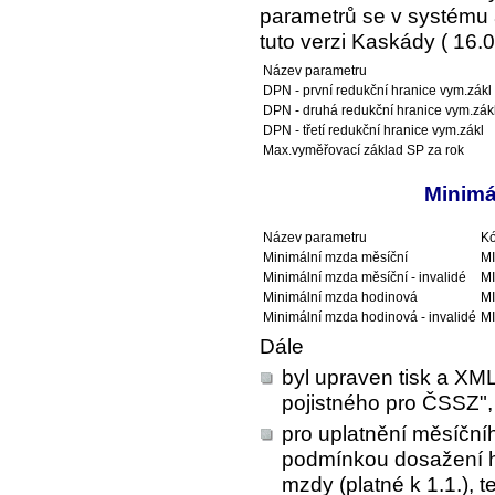
parametrů se v systému a
tuto verzi Kaskády ( 16.0
Název parametru
DPN - první redukční hranice vym.zákl
DPN - druhá redukční hranice vym.zák
DPN - třetí redukční hranice vym.zákl
Max.vyměřovací základ SP za rok
Minimá
Název parametru
Kó
Minimální mzda měsíční
M
Minimální mzda měsíční - invalidé
M
Minimální mzda hodinová
M
Minimální mzda hodinová - invalidé
M
Dále
byl upraven tisk a XML
pojistného pro ČSSZ",
pro uplatnění měsíčn
podmínkou dosažení h
mzdy (platné k 1.1.), 