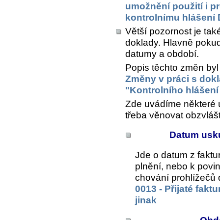
umožnění použití i p
kontrolnímu hlášení
Větší pozornost je ta
doklady. Hlavně pokud
datumy a období.
Popis těchto změn byl
Změny v práci s dok
"Kontrolního hlášen
Zde uvádíme některé ú
třeba věnovat obzvlášt
Datum usku
Jde o datum z faktu
plnění, nebo k povi
chování prohlížečů 
0013 - Přijaté fakt
jinak