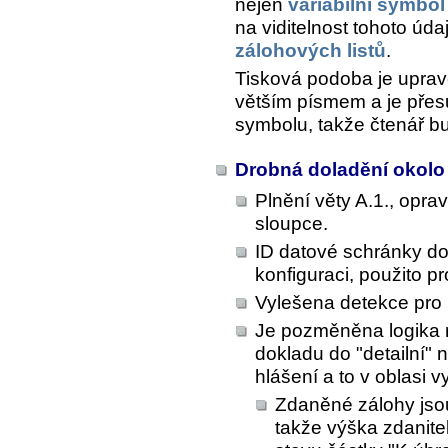
nejen
variabilní symbol
na viditelnost tohoto úd
zálohových listů
.
Tisková podoba je uprav
větším písmem a je přesu
symbolu, takže čtenář b
Drobná doladění okolo
Plnění věty A.1., opr
sloupce.
ID datové schránky do
konfiguraci, použito p
Vylešena detekce pro 
Je pozměněna logika 
dokladu do "detailní" 
hlášení a to v oblasi v
Zdaněné zálohy jso
takže výška zdanit