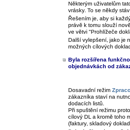
Některým uživatelům tato
vrásky. To se někdy stáv
Řešením je, aby si každý 
právě k tomu slouží no
ve větvi "Prohlížeče dok
Další vylepšení, jako je 
možných cílových doklad
Byla rozšířena funkčno
objednávkách od záka
Dosavadní režim
Zpraco
zákazníka staví na nutno
dodacích listů.
Při spuštění režimu proto
cílový DL a kromě toho mů
(faktury, skladový doklad,.