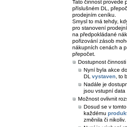
Tato činnost provede 
příslušném DL, přepoč
prodejním ceníku.
Smysl to má tehdy, kd
pro stanovení prodejn
na předpokládané nákup
pořizování zásob moho
nákupních cenách a pr
přepočet.
Dostupnost činnosti 
Nyní byla akce do
DL
vystaven
, to
Nadále je dostupn
jsou vstupní data
Možnost ovlivnit ro
Dosud se v tomto
každému
produk
změnila či nikoliv.