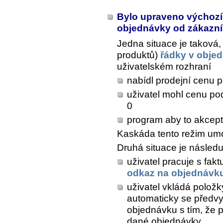
Bylo upraveno výchozí
objednávky od zákazn
Jedna situace je taková,
produktů)
řádky v obje
uživatelském rozhraní
nabídl prodejní cenu 
uživatel mohl cenu pod
0
program aby to akcepto
Kaskáda tento režim um
Druhá situace je následuj
uživatel pracuje s fak
odkaz na objednávk
uživatel vkládá polož
automaticky se předvy
objednávku s tím, že p
dané objednávky