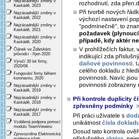
Nejzásadnější změny v
rozhodnutí, zda přen.d
Kaskádě, 2023
Při tvorbě nových řád
Nejzásadnější změny v
Kaskádě, 2022
výchozí nastavení po
Nejzásadnější změny v
"podmínečně", to zn
Kaskádě, 2021
požadavek (plynoucí 
Nejzásadnější změny v
případě, kdy aktér n
Kaskádě, 2020
V prohlížečích faktur, 
Článek ve Ždárském
průvodci - říjen 2020
indikující zda přísluš
Výročí 30 let firmy,
daňové povinnosti
. 
2020/06
celého dokladu z hle
Fungování firmy během
povinnosti. Navíc jso
koronaviru, 2020
povinnosti zobrazen
Nejzásadnější změny v
Kaskádě, 2019
Nejzásadnější změny v
Při kontrole duplicity 
Kaskádě, 2018
zpřesněny podmínky
>
Nejzásadnější změny v
Kaskádě, 2017
Při práci uživatele s
doda
unikátnost
čísla dokladu
Vzdálená podpora pomocí
modulu TeamVieweru
Dosud tato kontrola ověř
Zprovozněna Elektronická
příslušného
aktéra
, neje
evidence tržeb