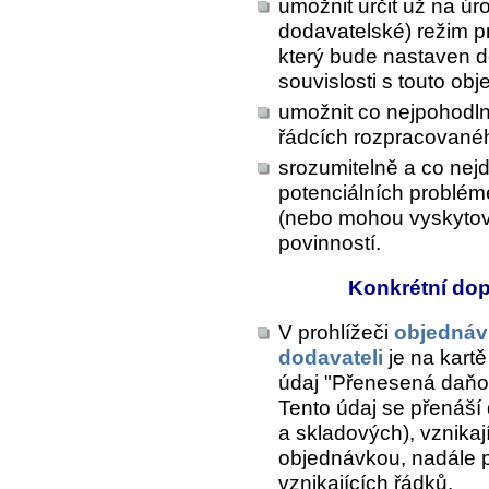
umožnit určit už na úr
dodavatelské) režim p
který bude nastaven do
souvislosti s touto ob
umožnit co nejpohodln
řádcích rozpracované
srozumitelně a co nejd
potenciálních problém
(nebo mohou vyskytov
povinností.
Konkrétní do
V prohlížeči
objednáv
dodavateli
je na kart
údaj "Přenesená daňo
Tento údaj se přenáší
a skladových), vznikaj
objednávkou, nadále 
vznikajících řádků.