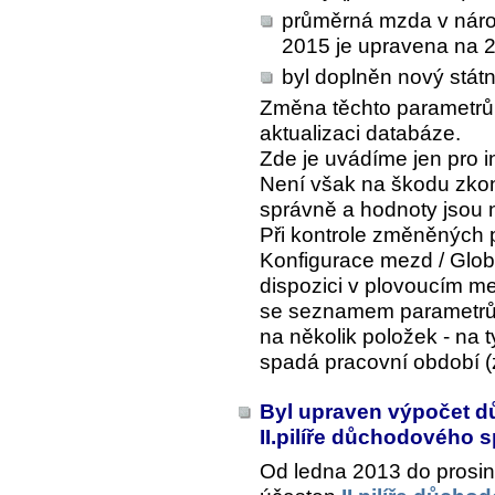
průměrná mzda v národn
2015 je upravena na 
byl doplněn nový státn
Změna těchto parametrů 
aktualizaci databáze.
Zde je uvádíme jen pro i
Není však na škodu zkont
správně a hodnoty jsou 
Při kontrole změněných 
Konfigurace mezd / Glob
dispozici v plovoucím me
se seznamem parametrů
na několik položek - na t
spadá pracovní období (z
Byl upraven výpočet d
II.pilíře důchodového 
Od ledna 2013 do prosi