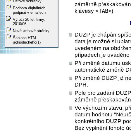
Datové schránky
záměrně přeskakováno
Podpora digitálních
klávesy
<TAB>
)
podpisů v emailech
Výročí 20 let firmy,
2010/06
Nové webové stránky
DUZP je chápán spíše j
Šablona HTM
data je možné si uplat
jednoduchého(1)
uvedeném na obdržen
případech je uváděno 
Při změně datumu usku
automatické změně D
Při změně DUZP již n
DPH.
Pole pro zadání DUZP v 
záměrně přeskakován
Ve výchozím stavu, př
datum hodnotu "Neurče
konkrétního DUZP podl
Bez vyplnění tohoto úd