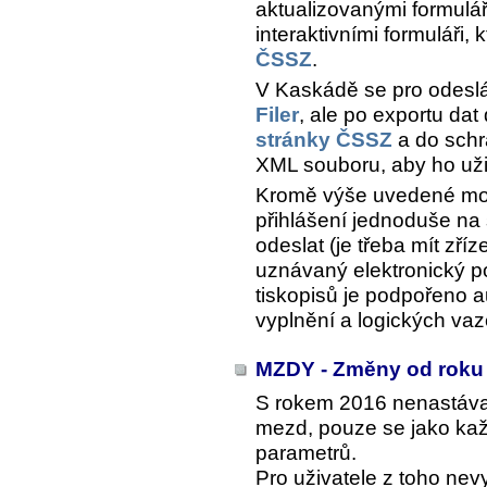
aktualizovanými formulá
interaktivními formuláři, 
ČSSZ
.
V Kaskádě se pro odesl
Filer
, ale po exportu da
stránky ČSSZ
a do schr
XML souboru, aby ho uži
Kromě výše uvedené možn
přihlášení jednoduše na
odeslat (je třeba mít zř
uznávaný elektronický po
tiskopisů je podpořeno a
vyplnění a logických vaz
MZDY - Změny od roku
S rokem 2016 nenastáva
mezd, pouze se jako kaž
parametrů.
Pro uživatele z toho ne