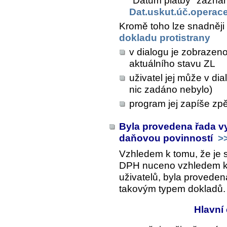
"Datum platby" zaznam
Dat.uskut.úč.operac
Kromě toho lze snadněji
dokladu protistrany
v dialogu je zobrazeno
aktuálního stavu ZL
uživatel jej může v di
nic zadáno nebylo)
program jej zapíše zpě
Byla provedena řada vy
daňovou povinností
>
Vzhledem k tomu, že je 
DPH nuceno vzhledem k vý
uživatelů, byla proveden
takovým typem dokladů.
Hlavní 