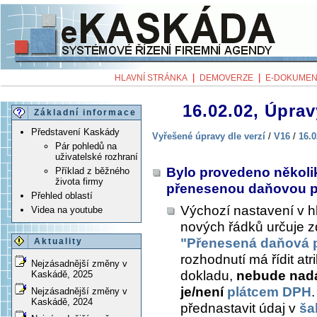
|
|
HLAVNÍ STRÁNKA
DEMOVERZE
E-DOKUMEN
16.02.02, Úprav
Základní informace
Představení Kaskády
Vyřešené úpravy dle verzí
/
V16
/
16.0
Pár pohledů na
uživatelské rozhraní
Bylo provedeno několik
Příklad z běžného
života firmy
přenesenou daňovou p
Přehled oblastí
Výchozí nastavení v hl
Videa na youtube
nových řádků určuje 
"Přenesená daňová 
Aktuality
rozhodnutí má řídit a
Nejzásadnější změny v
dokladu,
nebude nadá
Kaskádě, 2025
je/není
plátcem DPH
Nejzásadnější změny v
Kaskádě, 2024
přednastavit údaj v
ša