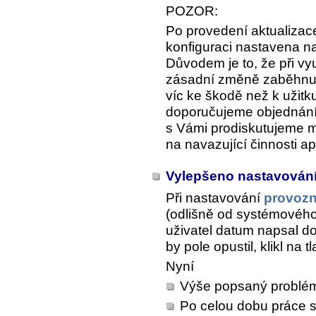
POZOR:
Po provedení aktualizace
konfiguraci nastavena n
Důvodem je to, že při vyu
zásadní změně zaběhnut
víc ke škodě než k užitk
doporučujeme objednání 
s Vámi prodiskutujeme 
na navazující činnosti a
Vylepšeno nastavován
Při nastavování
provoz
(odlišně od systémového
uživatel datum napsal do
by pole opustil, klikl na 
Nyní
Výše popsaný problé
Po celou dobu práce s