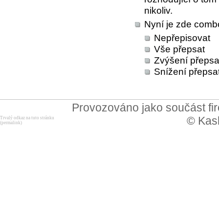
nikoliv.
Nyní je zde combo
Nepřepisovat
Vše přepsat
Zvýšení přepsa
Snížení přepsa
Provozováno jako součást f
© Kask
Trvalý odkaz na tuto stránku
(permalink)