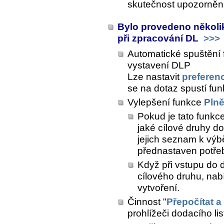
skutečnost upozorně
Bylo provedeno několik
při zpracování DL
>>>
Automatické spuštění 
vystavení DLP
Lze nastavit
preferenc
se na dotaz spustí fu
Vylepšení funkce
Plně
Pokud je tato funkce
jaké cílové druhy d
jejich seznam k výbě
přednastaven potř
Když při vstupu do 
cílového druhu, nab
vytvoření.
Činnost "
Přepočítat a
prohlížeči dodacího lis