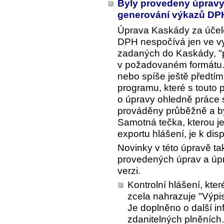
Byly provedeny úpravy 
generování výkazů DP
Úprava Kaskády za účele
DPH nespočívá jen ve vy
zadaných do Kaskády, "p
v požadovaném formátu. 
nebo spíše ještě předtím, 
programu, které s touto 
o úpravy ohledně práce s
prováděny průběžně a byl
Samotná tečka, kterou j
exportu hlášení, je k disp
Novinky v této úpravě tak
provedených úprav a úpra
verzi.
Kontrolní hlášení, kte
zcela nahrazuje "Výpi
Je doplněno o další i
zdanitelných plněních