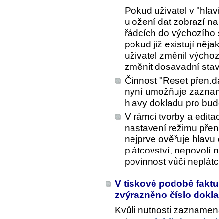
Pokud uživatel v "hlav
uložení dat zobrazí na
řádcích do výchozího 
pokud již existují něj
uživatel změnil výchoz
změnit dosavadní stav 
Činnost "Reset přen.d
nyní umožňuje zaznam
hlavy dokladu pro budo
V rámci tvorby a edit
nastavení režimu pře
nejprve ověřuje hlavu 
plátcovství, nepovolí
povinnost vůči neplátci
V tiskové podobě fakt
zvýrazněno číslo dokl
Kvůli nutnosti zaznamen