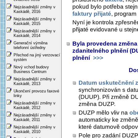
pokud bylo potřeba stejné
Nejzásadnější změny v
Kaskádě, 2016
faktury přijaté
, program
Nejzásadnější změny v
Nyní je kontrola zpřesně
Kaskádě, 2015
přijaté evidované u stejn
Nejzásadnější změny v
Kaskádě, 2014
Byla provedena změna 
Generační výměna
telefonní ústředny
zdanitelného plnění (D
Přechod na jiný verzovací
plnění
>>>
systém
Nový vchod budovy
Do
Business Centrum
Nejzásadnější změny v
Datum uskutečnění z
Kaskádě, 2013
synchronizován s dat
Ukončení provozu faxové
linky
(DUUP). Při změně DU
změna DUZP.
Nejzásadnější změny v
Kaskádě, 2012
DUZP mělo vliv na
ob
Nejzásadnější změny v
automaticky ke změně
Kaskádě, 2011
které datumově odpo
Nejzásadnější změny v
Kaskádě, 2010
Pole pro zadání DUZ