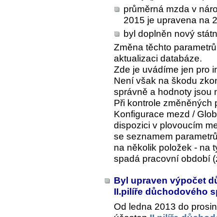
průměrná mzda v národn
2015 je upravena na 
byl doplněn nový státn
Změna těchto parametrů 
aktualizaci databáze.
Zde je uvádíme jen pro i
Není však na škodu zkont
správně a hodnoty jsou 
Při kontrole změněných 
Konfigurace mezd / Glob
dispozici v plovoucím me
se seznamem parametrů
na několik položek - na t
spadá pracovní období (z
Byl upraven výpočet d
II.pilíře důchodového 
Od ledna 2013 do prosi