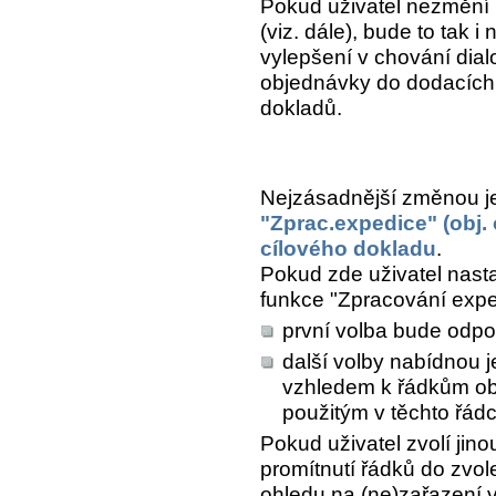
Pokud uživatel nezmění 
(viz. dále), bude to tak 
vylepšení v chování dial
objednávky do dodacích l
dokladů.
Nejzásadnější změnou j
"Zprac.expedice" (obj.
cílového dokladu
.
Pokud zde uživatel nasta
funkce "Zpracování expe
první volba bude odpo
další volby nabídnou j
vzhledem k řádkům ob
použitým v těchto řádc
Pokud uživatel zvolí jin
promítnutí řádků do zvo
ohledu na (ne)zařazení v