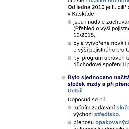
účasten
II.pilíře důch
Od ledna 2016 je II. pil
v Kaskádě:
jsou i nadále zachová
(Přehled o výši pojis
12/2015,
byla vytvořena nová t
o výši pojistného pro
byl program upraven t
důchodové spoření II.pi
Bylo sjednoceno načítá
složek mzdy a při pře
Detail
Doposud se při
ručním zadávání
slož
výchozí
středisko
.
přenosu
opakovanýc
automaticky doplnilo st