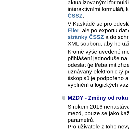
aktualizovanými formulá
interaktivními formuláři, 
ČSSZ
.
V Kaskádě se pro odesl
Filer
, ale po exportu da
stránky ČSSZ
a do schr
XML souboru, aby ho uži
Kromě výše uvedené možn
přihlášení jednoduše na
odeslat (je třeba mít zř
uznávaný elektronický po
tiskopisů je podpořeno a
vyplnění a logických vaz
MZDY - Změny od roku
S rokem 2016 nenastáva
mezd, pouze se jako kaž
parametrů.
Pro uživatele z toho ne