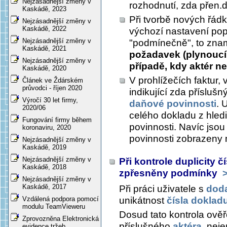
Nejzásadnější změny v
rozhodnutí, zda přen.d
Kaskádě, 2023
Při tvorbě nových řád
Nejzásadnější změny v
Kaskádě, 2022
výchozí nastavení po
Nejzásadnější změny v
"podmínečně", to zn
Kaskádě, 2021
požadavek (plynoucí 
Nejzásadnější změny v
případě, kdy aktér n
Kaskádě, 2020
V prohlížečích faktur, 
Článek ve Ždárském
průvodci - říjen 2020
indikující zda přísluš
Výročí 30 let firmy,
daňové povinnosti
. 
2020/06
celého dokladu z hle
Fungování firmy během
povinnosti. Navíc jso
koronaviru, 2020
povinnosti zobrazen
Nejzásadnější změny v
Kaskádě, 2019
Nejzásadnější změny v
Při kontrole duplicity 
Kaskádě, 2018
zpřesněny podmínky
>
Nejzásadnější změny v
Kaskádě, 2017
Při práci uživatele s
doda
unikátnost
čísla dokladu
Vzdálená podpora pomocí
modulu TeamVieweru
Dosud tato kontrola ověř
Zprovozněna Elektronická
příslušného
aktéra
, neje
evidence tržeb