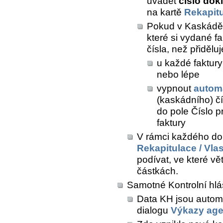
uvádět
číslo dok
na kartě
Rekapit
Pokud v Kaskádě 
které si vydané fak
čísla, než přiděl
u každé faktury
nebo lépe
vypnout
autom
(kaskádního) čí
do pole
Číslo pr
faktury
V rámci každého do
Rekapitulace / Vla
podívat, ve které vě
částkách.
Samotné Kontrolní hlá
Data KH jsou autom
dialogu
Výkazy ag