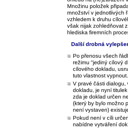
Množinu položek připada
množství v jednotlivých
vzhledem k druhu cílové
však nijak zohledňovat 
hlediska firemních proc
Další drobná vylepše
Po přenosu všech řádk
režimu "jediný cílový
cílového dokladu, usna
tuto vlastnost vypnout.
V pravé části dialogu,
dokladu, je nyní titul
zda je doklad určen n
(který by bylo možno 
není vystaven) existuje 
Pokud není v cíli urč
nabídne vytváření do