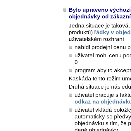
Bylo upraveno výchozí
objednávky od zákazn
Jedna situace je taková,
produktů)
řádky v obje
uživatelském rozhraní
nabídl prodejní cenu 
uživatel mohl cenu pod
0
program aby to akcepto
Kaskáda tento režim um
Druhá situace je následuj
uživatel pracuje s fak
odkaz na objednávk
uživatel vkládá polož
automaticky se předvy
objednávku s tím, že p
dané objednávky