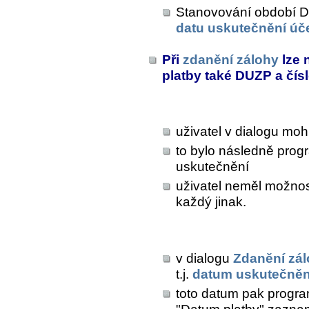
Stanovování období DP
datu uskutečnění úč
Při
zdanění zálohy
lze 
platby také DUZP a čís
uživatel v dialogu mo
to bylo následně prog
uskutečnění
uživatel neměl možnost
každý jinak.
v dialogu
Zdanění zá
t.j.
datum uskutečnění
toto datum pak progr