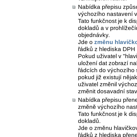
Nabídka přepisu způs
výchozího nastavení v
Tato funkčnost je k di
dokladů a v prohlížeč
objednávky.
Jde o
změnu hlavičk
řádků z hlediska DPH (
Pokud uživatel v "hlav
uložení dat zobrazí n
řádcích do výchozího 
pokud již existují něj
uživatel změnil výchoz
změnit dosavadní stav 
Nabídka přepisu přene
změně výchozího nast
Tato funkčnost je k di
dokladů.
Jde o změnu hlavičkov
řádků z hlediska přen