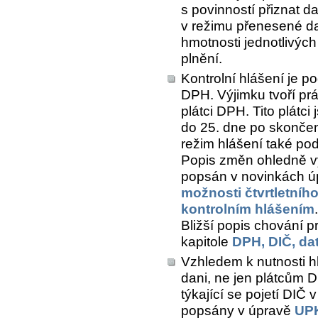
s povinností přiznat d
v režimu přenesené daň
hmotnosti jednotlivých
plnění.
Kontrolní hlášení je p
DPH. Výjimku tvoří prá
plátci DPH. Tito plátc
do 25. dne po skonče
režim hlášení také pod
Popis změn ohledně vyt
popsán v novinkách 
možnosti čtvrtletníh
kontrolním hlášením
.
Bližší popis chování 
kapitole
DPH, DIČ, da
Vzhledem k nutnosti h
dani, ne jen plátcům 
týkající se pojetí DIČ
popsány v úpravě
UPK