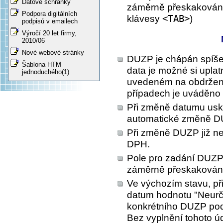
Datové schránky
záměrně přeskakováno
Podpora digitálních
klávesy
<TAB>
)
podpisů v emailech
Výročí 20 let firmy,
2010/06
Nové webové stránky
DUZP je chápán spíše j
Šablona HTM
data je možné si uplat
jednoduchého(1)
uvedeném na obdržen
případech je uváděno 
Při změně datumu usku
automatické změně D
Při změně DUZP již n
DPH.
Pole pro zadání DUZP v 
záměrně přeskakován
Ve výchozím stavu, př
datum hodnotu "Neurče
konkrétního DUZP podl
Bez vyplnění tohoto úd