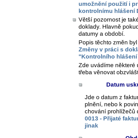
umožnění použití i p
kontrolnímu hlášení
Větší pozornost je ta
doklady. Hlavně pokud
datumy a období.
Popis těchto změn byl
Změny v práci s dok
"Kontrolního hlášen
Zde uvádíme některé ú
třeba věnovat obzvlášt
Datum usku
Jde o datum z faktu
plnění, nebo k povi
chování prohlížečů 
0013 - Přijaté fakt
jinak