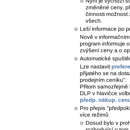
Nyní je výchozí s
změněné ceny, př
činnosti možnost z
všech.
Leší informace po p
Nově v informačním 
program informuje o
zvýšení ceny a o o
Automatické spuštěn
Lze nastavit
prefer
přijatého se na dota
prodejním ceníku".
Přitom samozřejmě l
DLP v hlavičce vol
předp. nákup. cen
Pro přepis "předpokl
více režimů
Dosud bylo v proh
rozhodující o tom