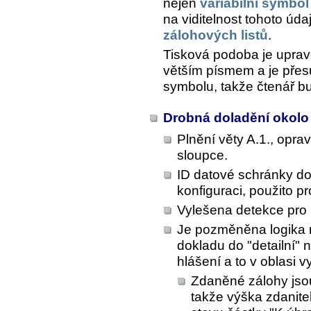
nejen
variabilní symbol
na viditelnost tohoto úd
zálohových listů
.
Tisková podoba je uprav
větším písmem a je přesu
symbolu, takže čtenář b
Drobná doladění okolo
Plnění věty A.1., opr
sloupce.
ID datové schránky do
konfiguraci, použito p
Vylešena detekce pro 
Je pozměněna logika 
dokladu do "detailní" 
hlášení a to v oblasi v
Zdaněné zálohy jso
takže výška zdanit