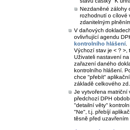
stavu částky "K úhr
Nezdaněné zálohy o
rozhodnutí o cílové
zdanitelným plnění
V daňových dokladech
ovlivňující agendu DP
kontrolního hlášení
.
Výchozí stav je < ? >,
Uživateli nastavení na
zařazení daného dokla
kontrolního hlášení. P
chce "přebít" aplikačn
základě celkového zd
Je vytvořena matriční 
předchozí DPH období 
"detailní věty" kontro
"Ne", t.j. přebíjí apli
těsně před uzavřením 