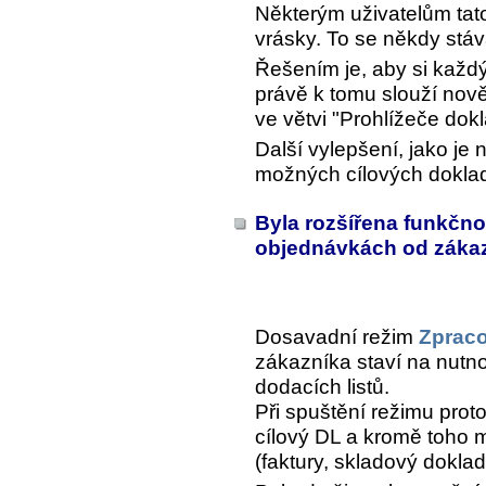
Některým uživatelům tato
vrásky. To se někdy stáv
Řešením je, aby si každý 
právě k tomu slouží no
ve větvi "Prohlížeče dok
Další vylepšení, jako je 
možných cílových doklad
Byla rozšířena funkčno
objednávkách od záka
Dosavadní režim
Zpraco
zákazníka staví na nutno
dodacích listů.
Při spuštění režimu proto
cílový DL a kromě toho mů
(faktury, skladový doklad,.