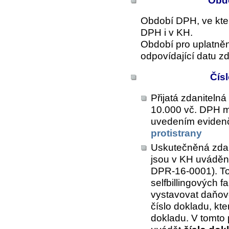
Obdo
Období DPH, ve kter
DPH i v KH.
Období pro uplatně
odpovídající datu zd
Čís
Přijatá zdanitelná 
10.000 vč. DPH m
uvedením eviden
protistrany
Uskutečněná zdani
jsou v KH uváděn
DPR-16-0001). Tot
selfbillingových f
vystavovat daňov
číslo dokladu, kte
dokladu. V tomto 