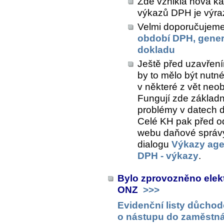
Zde vznikla nová ka
výkazů DPH je výra
Velmi doporučujeme 
období DPH, gener
dokladu
Ještě před uzavřen
by to mělo být nutné,
v některé z vět neob
Fungují zde základní
problémy v datech d
Celé KH pak před o
webu daňové správy
dialogu
Výkazy ag
DPH - výkazy
.
Bylo zprovozněno elek
ONZ
>>>
Evidenční listy důchod
o nástupu do zaměstná