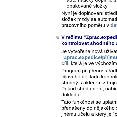
opakované složky
Nyní je doplňování stře
složek mzdy se automatic
pracovního poměru v
da
V režimu "Zprac.expedi
kontrolovat shodného 
Je vytvořena nová uživa
"Zprac.expedice/příjmu
cíli
, která je ve výchozí
Program při přenosu řád
cílového dokladu kontrol
shodný s aktérem zdrojo
Pokud shoda není, nabí
dokladu.
Tato funkčnost se uplatn
přenášeny do nějakého s
jinému účelu a který je 