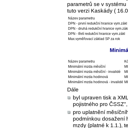
parametrů se v systému a
tuto verzi Kaskády ( 16.0
Název parametru
DPN - první redukční hranice vym.zákl
DPN - druhá redukční hranice vym.zák
DPN - třetí redukční hranice vym.zákl
Max.vyměřovací základ SP za rok
Minimá
Název parametru
Kó
Minimální mzda měsíční
M
Minimální mzda měsíční - invalidé
M
Minimální mzda hodinová
M
Minimální mzda hodinová - invalidé
M
Dále
byl upraven tisk a XML
pojistného pro ČSSZ",
pro uplatnění měsíčn
podmínkou dosažení h
mzdy (platné k 1.1.), 