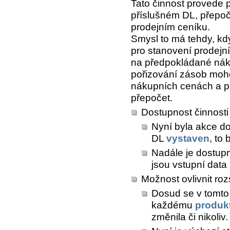
Tato činnost provede 
příslušném DL, přepoč
prodejním ceníku.
Smysl to má tehdy, kd
pro stanovení prodejn
na předpokládané nákup
pořizování zásob moho
nákupních cenách a pr
přepočet.
Dostupnost činnosti 
Nyní byla akce do
DL
vystaven
, to
Nadále je dostupn
jsou vstupní data
Možnost ovlivnit ro
Dosud se v tomto
každému
produk
změnila či nikoliv.