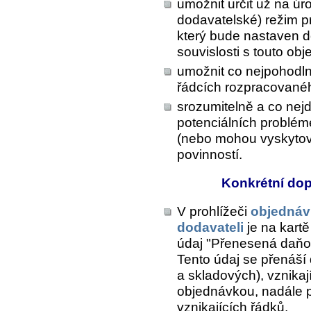
umožnit určit už na úr
dodavatelské) režim p
který bude nastaven do
souvislosti s touto ob
umožnit co nejpohodln
řádcích rozpracované
srozumitelně a co nejd
potenciálních problém
(nebo mohou vyskytov
povinností.
Konkrétní do
V prohlížeči
objednáv
dodavateli
je na kart
údaj "Přenesená daňo
Tento údaj se přenáší
a skladových), vznikaj
objednávkou, nadále 
vznikajících řádků.