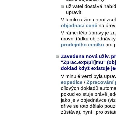
uživatel dostává nabí
upravit
V tomto režimu není zce
objednací ceně
na úrov
V rámci této úpravy je z
úrovni řádku objednávky
prodejního ceníku
pro p
Zavedena nová uživ. pr
"Zprac.exp/příjmu" (ob
doklad když existuje j
V minulé verzi byla upra
expedice
/
Zpracování 
cílových dokladů automa
pokud existuje právě je
jako je v objednávce (vi
dříve se toto dělalo pouze
zůstává), nyní i pro osta