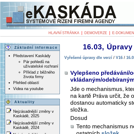
|
|
HLAVNÍ STRÁNKA
DEMOVERZE
E-DOKUMEN
16.03, Úpravy 
Základní informace
Představení Kaskády
Vyřešené úpravy dle verzí
/
V16
/
16.0
Pár pohledů na
uživatelské rozhraní
Vylepšeno předávání/o
Příklad z běžného
života firmy
vkládaným/odebíraným
Přehled oblastí
Jde o mechanismus, kte
Videa na youtube
na kartě
Práva
určit, že 
dostanou automaticky st
Aktuality
složka.
Nejzásadnější změny v
Kaskádě, 2025
Dosud
Nejzásadnější změny v
Tento mechanismus neb
Kaskádě, 2024
ostatních
složek
.