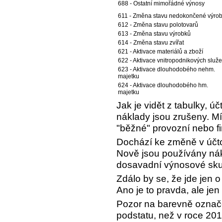
688 - Ostatní mimořádné výnosy
611 - Změna stavu nedokončené výro
612 - Změna stavu polotovarů
613 - Změna stavu výrobků
614 - Změna stavu zvířat
621 - Aktivace materiálů a zboží
622 - Aktivace vnitropodnikových služ
623 - Aktivace dlouhodobého nehm.
majetku
624 - Aktivace dlouhodobého hm.
majetku
Jak je vidět z tabulky, 
náklady jsou zrušeny. M
"běžné" provozní nebo fi
Dochází ke změně v účto
Nově jsou používány nák
dosavadní výnosové sku
Zdálo by se, že jde jen o
Ano je to pravda, ale jen
Pozor na barevně označe
podstatu, než v roce 201