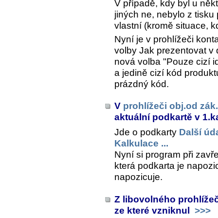
V případě, kdy byl u něk
jiných ne, nebylo z tisku
vlastní (kromě situace, 
Nyní je v prohlížeči kont
volby
Jak prezentovat v
nová volba "Pouze cizí id
a jedině cizí kód produk
prázdný kód.
V
prohlížeči obj.od zák.
aktuální podkartě v 1.k
Jde o podkarty
Další úd
Kalkulace ...
Nyní si program při zavře
která podkarta je napozic
napozicuje.
Z libovolného prohlížeč
ze které vzniknul
>>>