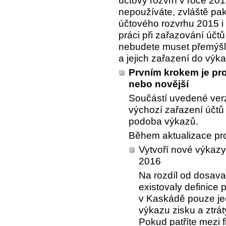
účtový rozvrh v roce 201
nepoužíváte, zvláště pak
účtového rozvrhu 2015 i 
práci při zařazování účt
nebudete muset přemýšle
a jejich zařazení do výk
Prvním krokem je pro
nebo novější
Součástí uvedené ver
výchozí zařazení účtů
podoba výkazů.
Během aktualizace pro
Vytvoří nové výkazy 
2016
Na rozdíl od dosava
existovaly definice 
v Kaskádě pouze jed
výkazu zisku a ztrá
Pokud patříte mezi 