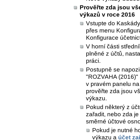
Prověřte zda jsou v
výkazů v roce 2016
Vstupte do Kaskád
přes menu
Konfigur
Konfigurace účetnic
V horní části středn
plněné z účtů
, nasta
práci.
Postupně se napozi
"ROZVAHA (2016)" 
v pravém panelu na
prověřte zda jsou v
výkazu.
Pokud některý z účt
zařadit, nebo zda je
směrné účtové osno
Pokud je nutné ho
výkazu a
účet za