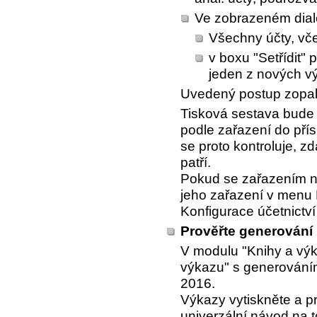
Ve zobrazeném dial
Všechny účty, vč
v boxu "Setřídit"
jeden z nových vý
Uvedený postup zopaku
Tisková sestava bude 
podle zařazení do pří
se proto kontroluje, 
patří.
Pokud se zařazením n
jeho zařazení v menu
Konfigurace účetnictví
Prověřte generování
V modulu "Knihy a výk
výkazu" s generování
2016.
Výkazy vytiskněte a pr
univerzální návod na 