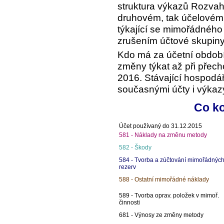
struktura výkazů Rozvaha
druhovém, tak účelovém 
týkající se mimořádného
zrušením účtové skupiny
Kdo má za účetní obdob
změny týkat až při přech
2016. Stávající hospodá
současnými účty i výkaz
Co ko
Účet používaný do 31.12.2015
581 - Náklady na změnu metody
582 - Škody
584 - Tvorba a zúčtování mimořádnýc
rezerv
588 - Ostatní mimořádné náklady
589 - Tvorba oprav. položek v mimoř.
činnosti
681 - Výnosy ze změny metody