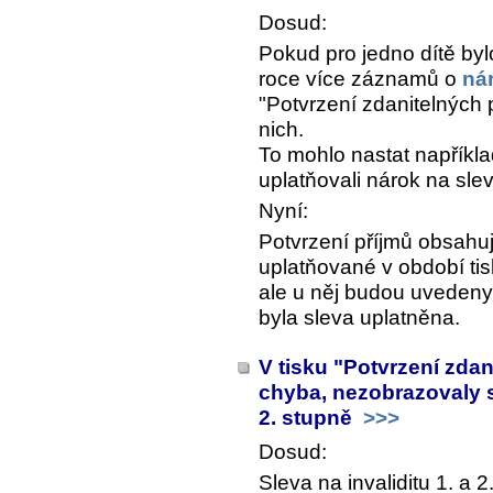
Dosud:
Pokud pro jedno dítě b
roce více záznamů o
ná
"Potvrzení zdanitelných 
nich.
To mohlo nastat například
uplatňovali nárok na sl
Nyní:
Potvrzení příjmů obsahu
uplatňované v období ti
ale u něj budou uvedeny
byla sleva uplatněna.
V tisku "Potvrzení zda
chyba, nezobrazovaly s
2. stupně
>>>
Dosud:
Sleva na invaliditu 1. a 