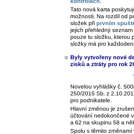
kontrolách
.
Tato nová karta poskytuje
možnosti. Na rozdíl od 
složek při
prvním spušt
jejich přehledný seznam 
pouze tu složku, kterou 
složky má pro každodenn
Byly vytvořeny nové d
zisků a ztráty pro rok 
Novelou vyhlášky č. 500
250/2015 Sb. z 2.10.201
pro podnikatele.
Hlavní změnou je zrušen
účtování nedokončené vý
a 62 na skupinu 58 a ně
Spolu s těmito změnami 