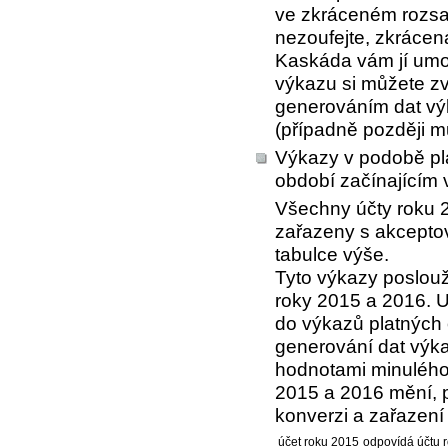
ve zkráceném rozsah
nezoufejte, zkrácen
Kaskáda vám jí umož
výkazu si můžete zvo
generováním dat vý
(případně později můž
Výkazy v podobě pla
období začínajícím 
Všechny účty roku 
zařazeny s akcept
tabulce výše.
Tyto výkazy poslouž
roky 2015 a 2016. 
do výkazů platných 
generování dat výka
hodnotami minulého 
2015 a 2016 mění, 
konverzi a zařazení 
účet roku 2015
odpovídá účtu 