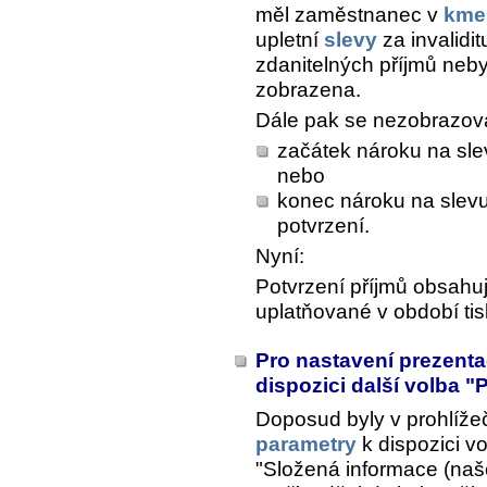
měl zaměstnanec v
kme
upletní
slevy
za invalidit
zdanitelných příjmů nebyl
zobrazena.
Dále pak se nezobrazoval
začátek nároku na slev
nebo
konec nároku na slevu
potvrzení.
Nyní:
Potvrzení příjmů obsahu
uplatňované v období tis
Pro nastavení prezenta
dispozici další volba "
Doposud byly v prohlížeč
parametry
k dispozici vo
"Složená informace (naše 