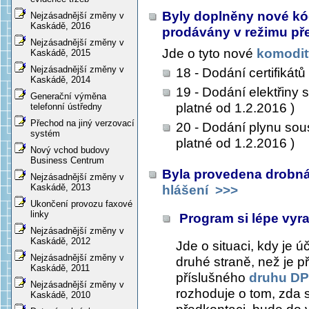
Byly doplněny nové kód
Nejzásadnější změny v
Kaskádě, 2016
prodávány v režimu př
Nejzásadnější změny v
Jde o tyto nové
komodit
Kaskádě, 2015
Nejzásadnější změny v
18 - Dodání certifikátů
Kaskádě, 2014
19 - Dodání elektřiny
Generační výměna
platné od 1.2.2016 )
telefonní ústředny
Přechod na jiný verzovací
20 - Dodání plynu sou
systém
platné od 1.2.2016 )
Nový vchod budovy
Business Centrum
Byla provedena drobná 
Nejzásadnější změny v
Kaskádě, 2013
hlášení
>>>
Ukončení provozu faxové
linky
Program si lépe vy
Nejzásadnější změny v
Kaskádě, 2012
Jde o situaci, kdy je 
Nejzásadnější změny v
druhé straně, než je p
Kaskádě, 2011
příslušného
druhu D
Nejzásadnější změny v
rozhoduje o tom, zda 
Kaskádě, 2010