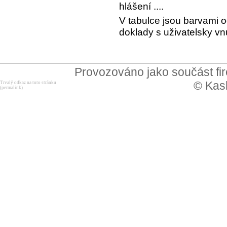
hlášení ....
V tabulce jsou barvami o
doklady s uživatelsky 
Provozováno jako součást f
© Kask
Trvalý odkaz na tuto stránku
(permalink)