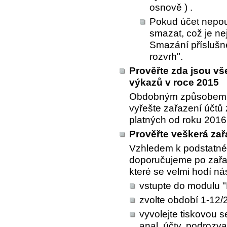
osnově ) .
Pokud účet nepouž
smazat, což je ne
Smazání příslušn
rozvrh".
Prověřte zda jsou v
výkazů v roce 2015
Obdobným způsobem, j
vyřešte zařazení účtů
platných od roku 2016
Prověřte veškerá za
Vzhledem k podstatné
doporučujeme po zařaz
které se velmi hodí nás
vstupte do modulu "
zvolte období 1-12/
vyvolejte tiskovou s
anal. účty, podrozva