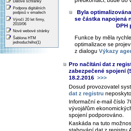
předkontaci, bude do 
Datové schránky
Podpora digitálních
Byla optimalizována
podpisů v emailech
se částka napojená 
Výročí 20 let firmy,
2010/06
DPH p
Nové webové stránky
Funkce by měla rychle
Šablona HTM
jednoduchého(1)
optimalizace se proje
z dialogu
Výkazy age
Pro načítání dat z regi
zabezpečené spojení (S
18.2.2016
>>>
Dosud provozovatel syst
dat z registru
neposkyto
Informační e-mail číslo
vývojářům ekonomických
spojení podporováno.
Kaskáda na tuto možnost
stahování dat z registru