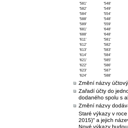
'581'
'548'
'582'
'549'
'584'
'554'
'588'
'548'
'589'
'559'
'681'
'648'
'688'
'648'
'611'
'581'
'612'
'582'
'613'
'583'
'614'
'584'
'621'
'585'
'622'
'586'
'623'
'587'
'624'
'588'
Změní názvy účtovýc
Zařadí účty do jedn
dodaného spolu s ak
Změní názvy dodáv
Staré výkazy v roce
2015)" a jejich náze
Nové výkazy budou 