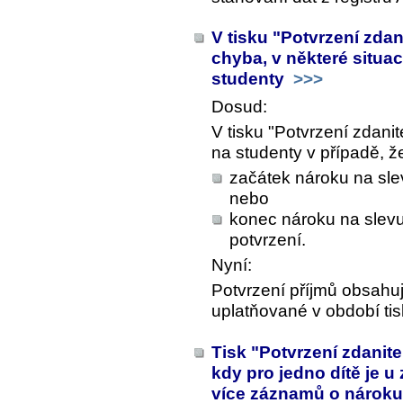
V tisku "Potvrzení zda
chyba, v některé situa
studenty
>>>
Dosud:
V tisku "Potvrzení zdani
na studenty v případě, ž
začátek nároku na slev
nebo
konec nároku na slevu
potvrzení.
Nyní:
Potvrzení příjmů obsahu
uplatňované v období tis
Tisk "Potvrzení zdanite
kdy pro jedno dítě je 
více záznamů o nároku