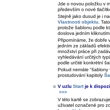
Jde o novou položku v
především o nové tlačítk
Stejně jako dusud je i n
Vlastnosti objektu
. Tat
protože šablonu podle kte
doslova jedním kliknutím
Připomínáme, že dobře v
jedním ze základů efekti
množství práce při zadá
vyhledávání určitých typ
podle určité konkrétní ša
Pokud nemáte "šablony 
prostudování kapitoly
Ša
V uzlu
Start
je k dispoz
>>>
V této kartě se zobrazu
uživatel označené pro z