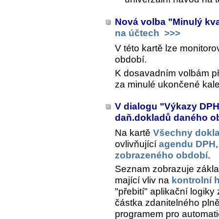
Nová volba "Minulý kva
na účtech
>>>
V této kartě lze monitor
období.
K dosavadním volbám přib
za minulé ukončené kalen
V dialogu "Výkazy DP
daň.dokladů daného o
Na kartě
Všechny dokl
ovlivňující
agendu DPH
zobrazeného období
.
Seznam zobrazuje základn
mající vliv na
kontrolní 
"přebití" aplikační logiky
částka zdanitelného pln
programem pro automatic