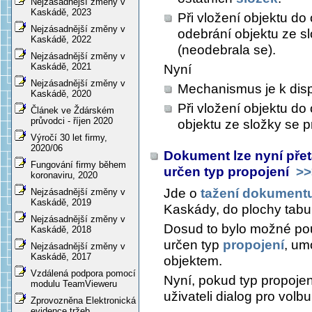
Nejzásadnější změny v
Kaskádě, 2023
Při vložení objektu do 
Nejzásadnější změny v
odebrání objektu ze s
Kaskádě, 2022
(neodebrala se).
Nejzásadnější změny v
Kaskádě, 2021
Nyní
Nejzásadnější změny v
Mechanismus je k disp
Kaskádě, 2020
Při vložení objektu do
Článek ve Ždárském
průvodci - říjen 2020
objektu ze složky se 
Výročí 30 let firmy,
2020/06
Dokument lze nyní přet
Fungování firmy během
určen typ propojení
>>
koronaviru, 2020
Jde o
tažení dokument
Nejzásadnější změny v
Kaskádě, 2019
Kaskády, do plochy tabul
Nejzásadnější změny v
Dosud to bylo možné pou
Kaskádě, 2018
určen typ
propojení
, um
Nejzásadnější změny v
Kaskádě, 2017
objektem.
Vzdálená podpora pomocí
Nyní, pokud typ propoje
modulu TeamVieweru
uživateli dialog pro volb
Zprovozněna Elektronická
evidence tržeb