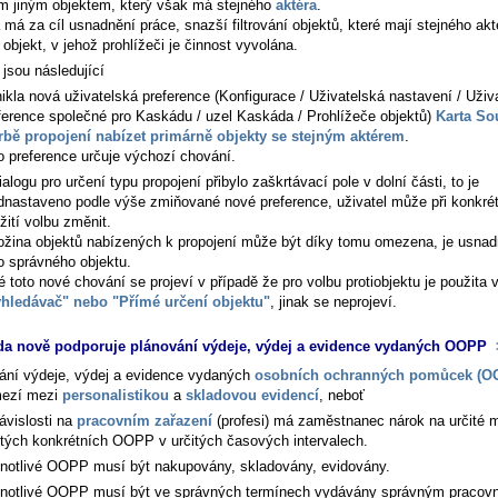
m jiným objektem, který však má stejného
aktéra
.
má za cíl usnadnění práce, snazší filtrování objektů, které mají stejného akt
objekt, v jehož prohlížeči je činnost vyvolána.
jsou následující
ikla nová uživatelská preference (
Konfigurace / Uživatelská nastavení / Uživ
ference společné pro Kaskádu / uzel Kaskáda / Prohlížeče objektů
)
Karta Sou
rbě propojení nabízet primárně objekty se stejným aktérem
.
o preference určuje výchozí chování.
ialogu pro určení typu propojení přibylo zaškrtávací pole v dolní části, to je
dnastaveno podle výše zmiňované nové preference, uživatel může při konkré
žití volbu změnit.
žina objektů nabízených k propojení může být díky tomu omezena, je usnad
o správného objektu.
é toto nové chování se projeví v případě že pro volbu protiobjektu je použita 
hledávač" nebo "Přímé určení objektu"
, jinak se neprojeví.
a nově podporuje plánování výdeje, výdej a evidence vydaných OOPP
ání výdeje, výdej a evidence vydaných
osobních ochranných pomůcek (O
mezí mezi
personalistikou
a
skladovou evidencí
, neboť
ávislosti na
pracovním zařazení
(profesi) má zaměstnanec nárok na určité 
itých konkrétních OOPP v určitých časových intervalech.
notlivé OOPP musí být nakupovány, skladovány, evidovány.
notlivé OOPP musí být ve správných termínech vydávány správným pracov