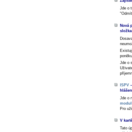
Zajišt
Jde o 
"Odmítn
Nová p
složk
Dosava
neumož
Existuj
poněku
Jde o s
Uživat
příjemn
ISPV
–
hlášen
Jde o 
modul
Pro uži
V kart
Tato ú