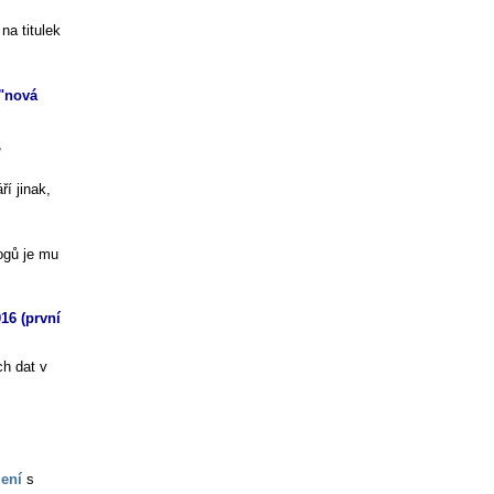
na titulek
 "nová
,
ří jinak,
logů je mu
16 (první
ch dat v
ení
s