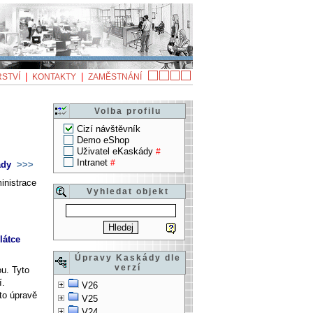
|
|
STVÍ
KONTAKTY
ZAMĚSTNÁNÍ
Volba profilu
Cizí návštěvník
Demo eShop
Uživatel eKaskády
#
Intranet
#
ády
>>>
inistrace
Vyhledat objekt
látce
Úpravy Kaskády dle
verzí
ou. Tyto
í.
V26
to úpravě
V25
V24