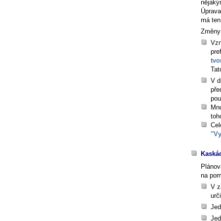
nějaký
Úprava 
má ten 
Změny 
Vzn
pre
tvo
Tat
V d
pře
pou
Mno
toh
Cel
"Vy
Kaskád
Plánov
na po
V z
urč
Jed
Jed