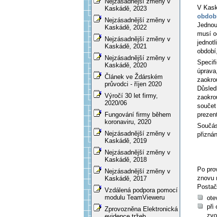
Nejzásadnější změny v
V Kask
Kaskádě, 2023
obdob
Nejzásadnější změny v
Jednou
Kaskádě, 2022
musí o
Nejzásadnější změny v
jednot
Kaskádě, 2021
období
Nejzásadnější změny v
Specif
Kaskádě, 2020
úprava
Článek ve Ždárském
zaokro
průvodci - říjen 2020
Důsled
Výročí 30 let firmy,
zaokro
2020/06
součet
prezent
Fungování firmy během
koronaviru, 2020
Součás
Nejzásadnější změny v
přizná
Kaskádě, 2019
Nejzásadnější změny v
Kaskádě, 2018
Po pro
Nejzásadnější změny v
znovu 
Kaskádě, 2017
Postač
Vzdálená podpora pomocí
modulu TeamVieweru
ote
při
Zprovozněna Elektronická
zvo
evidence tržeb