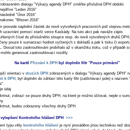
zobrazeném dialogu "Výkazy agendy DPH" změňte příslušná DPH období.
nejdříve "Leden 2016"
následně "Únor 2016"
nakonec "Březen 2016"
m provede naplnění částek do nově vytvořených pracovních polí stejnou met
jich uzavírání pomocí starší verze Kaskády. Na tuto akci pak naváže zápis
uhlených čísel do příslušného sloupce resp. do nově vytvořených druhů DPH,
rčeny pouze k sumarizaci hodnot vyčtených z dokladů a pak k tisku či exportu
. Dosud toto zaokrouhlování probíhalo až v okamžiku tisku, což v případě s
 mohlo generovat zaokrouhlovací rozdíly.
Na kartě
Přiznání k DPH
byl doplněn filtr "Pouze primární"
epší orientaci v
druzích DPH
zobrazených v dialogu "Výkazy agendy DPH" na
ní k DPH
, byl doplněn do záhlaví této karty filtr (zaškrtávací pole) s názvem
í".
je údaj
krtnut, zobrazí se pouze druhy DPH, na které je možno účtovat, nejde o sum
hy.
krtnut, budou zobrazeny všechny druhy DPH.
vylepšení Kontrolního hlášení DPH
>>>
ení typu věty
kontrolního hlášení
je nyní prováděno jinou technikou než do