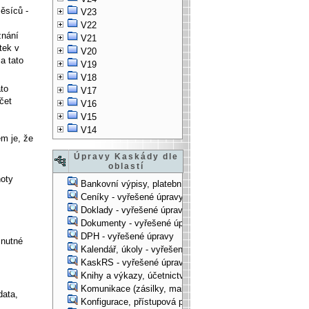
ěsíců -
V23
V22
znání
V21
tek v
V20
a tato
V19
V18
ato
V17
čet
V16
V15
V14
m je, že
Úpravy Kaskády dle
oblastí
noty
Bankovní výpisy, platební příkazy - vyřešené úpravy
Ceníky - vyřešené úpravy
Doklady - vyřešené úpravy
Dokumenty - vyřešené úpravy
DPH - vyřešené úpravy
 nutné
Kalendář, úkoly - vyřešené úpravy
KaskRS - vyřešené úpravy
Knihy a výkazy, účetnictví - vyřešené úpravy
Komunikace (zásilky, mail-systém, ...) - vyřešené úpravy
data,
Konfigurace, přístupová práva, ... - vyřešené úpravy