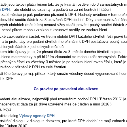
ádě jsou takoví plátci řešeni tak, že je kvartál rozdělen do 3 samostatných m
í DPH
. Tato období se uzavírají a podává se za ně kontrolní hlášení.
 za 3 měsíce je pak podáváno přiznání k DPH. Hodnoty uváděné v tomto při
dpovídat součtu částek za 3 uzavřená DPH období. Díky zaokrouhlování čás
livých obdobích (měsících) nemusí vždy stačit provést pouhý součet částek z
, neboť přitom mohou vzniknout korunové rozdíly ze zaokrouhlení.
ické zaokrouhlení částek ve třetím období DPH každého čtvrtletí řeší právě t
, a to proto, aby pro podání čtvrtletního přiznání k DPH postačoval pouhý sou
uhlených částek z jednotlivých měsíců.
kem této úpravy je to, že přesná čísla za 3. měsíc daného čtvrtletí nejsou
uhlena matematicky a při bližším zkoumání se mohou zdát nesmyslná. Fakte
 přesných čísel za všechny 3 měsíce je po zaokrouhlení roven číslu, které je
ováno v přiznání k DPH za celé čtvrtletí.
tí této úpravy je m.j. příkaz, který smaže všechny dosud vygenerované hod
ní k DPH.
Co provést po provedení aktualizace
vedení aktualizace, nejpozději před uzavíráním období DPH "Březen 2016" je
nagenerovat data za již dříve uzavřené měsíce ( leden a únor 2016 ).
í, když
vřete dialog
Výkazy agendy DPH
 otvírání dialogu, v dialogu s dotazem, pro které DPH období se mají zobrazit 
lte "Duben 2016"