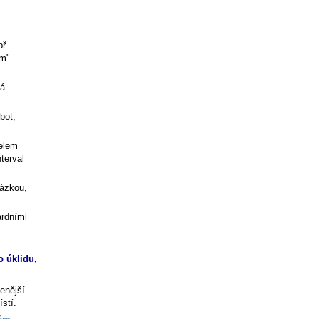
př.
ým"
má
bot,
čelem
terval
tázkou,
ardními
o úklidu,
enější
stí.