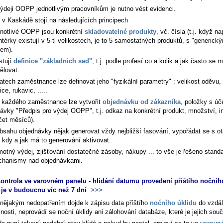
ýdeji OOPP jednotlivým pracovníkům je nutno vést evidenci.
 v Kaskádě stojí na následujících principech
notlivé OOPP jsou konkrétní
skladovatelné produkty
, vč. čísla (t.j. když na
térky existují v 5-ti velikostech, je to 5 samostatných produktů, s "generick
em).
stují
definice "základních sad"
, t.j. podle profesí co a kolik a jak často se 
dělovat.
atech zaměstnance lze definovat jeho "fyzikální parametry" : velikost oděvu, 
ice, rukavic, .....
 každého zaměstnance lze vytvořit
objednávku od zákazníka
, položky s ú
ávky "Předpis pro výdej OOPP", t.j. odkaz na konkrétní produkt, množství, in
čet měsíců).
bsahu objednávky nějak generovat vždy nejbližší fasování, vypořádat se s o
 kdy a jak má to generování aktivovat.
otný výdej, zjišťování dostatečné zásoby, nákupy ... to vše je řešeno stand
hanismy nad objednávkami.
ontrola ve varovném panelu - hlídání datumu provedení příštího nočníh
je v budoucnu víc než 7 dní
>>>
nějakým nedopatřením dojde k zápisu data příštího
nočního úklidu
do vzdál
osti, neprovádí se noční úklidy ani zálohování databáze, které je jejich součí