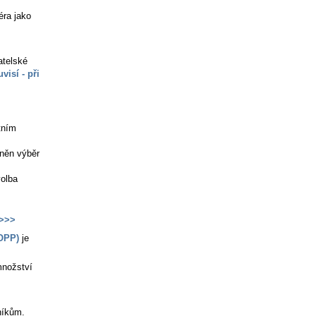
éra jako
atelské
visí - při
tním
něn výběr
volba
>>>
OPP)
je
množství
níkům.