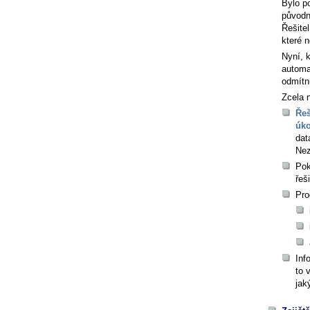
Bylo p
původní
Řešite
které 
Nyní, 
automat
odmítn
Zcela 
Řeš
úko
dat
Nez
Pok
řeš
Pro
Inf
to 
jak