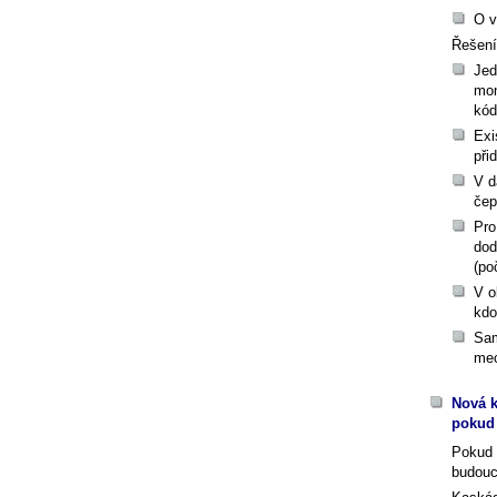
O v
Řešení
Jed
mon
kód
Exi
při
V d
čep
Pro
dod
(po
V o
kdo
Sam
mec
Nová k
pokud 
Pokud 
budoucn