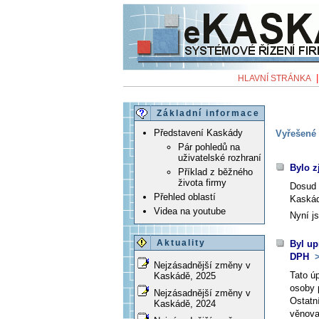
HLAVNÍ STRÁNKA
Základní informace
Představení Kaskády
Vyřešené 
Pár pohledů na
uživatelské rozhraní
Bylo 
Příklad z běžného
života firmy
Dosud 
Přehled oblastí
Kaskád
Videa na youtube
Nyní j
Aktuality
Byl up
DPH
>
Nejzásadnější změny v
Tato ú
Kaskádě, 2025
osoby 
Nejzásadnější změny v
Ostatn
Kaskádě, 2024
věnova