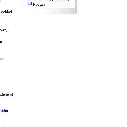
ří
Počasí
 doklad.
 věty
u
>>
zdanění)
utého