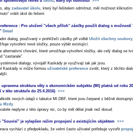
ěn spolehlivější refreš u
úkolu
, který byl odmítnut
>>>
to, aby
zadavatel úkolu
, který byl řešitelem odmítnut, měl možnost kliknutím 
uto" vrátit úkol do řešení.
reference : Pro uložení "všech příloh" zásilky použít dialog s možností
a"
Detail
dní dialog, používaný v prohlížeči zásilky při volbě
Uložit všechny soubory
ňuje vytvoření nové složky, pouze výběr existující.
e alternativní chování, které umožňuje vytvoření složky, ale celý dialog se tvá
d "zastarale".
ystémové dialogy, vývojáři Kaskády je využívají tak jak jsou.
el Kaskády si může formou
uživatelské preference
zvolit, který z těchto dia
ější.
 upravena struktura věty o ekonomickém subjektu (MI) platná od roku 20
í v této struktuře do 25.4.2016)
>>>
několik nových údajů v tabulce MI.DBF, které jsou čerpané z běžně dostupný
u Mzdy
.
vatele neplyne z této úpravy nic, co by měl dělat jinak než dosud.
ě "Souvisí" je vylepšen režim propojení s existujícím objektem
>>>
prava vychází z předpokladu, že velmi často uživatel potřebuje vyvořit
propoj