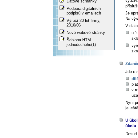
využív
Datové schránky
přísluš
Podpora digitálních
podpisů v emailech
Je upr
Na výsl
Výročí 20 let firmy,
2010/06
V dial
Nové webové stránky
u "
skl
Šablona HTM
jednoduchého(1)
vyř
zkr
Zdaně
Jde o s
díl
pla
v r
uza
Nyní p
je ješt
U úkol
úkolu
Dosud