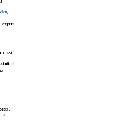
utí
víza
,
í program
t a uloží
 odmítnul.
ho
osob ...
o u