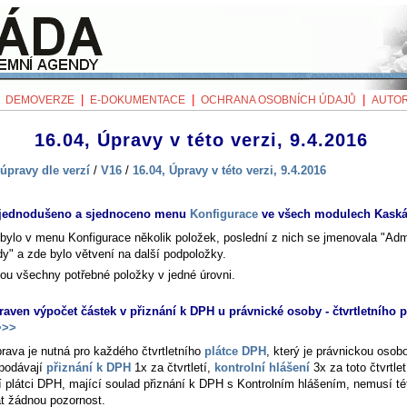
|
|
|
|
DEMOVERZE
E-DOKUMENTACE
OCHRANA OSOBNÍCH ÚDAJŮ
AUTOR
16.04, Úpravy v této verzi, 9.4.2016
úpravy dle verzí
/
V16
/
16.04, Úpravy v této verzi, 9.4.2016
zjednodušeno a sjednoceno menu
Konfigurace
ve všech modulech Kask
bylo v menu
Konfigurace
několik položek, poslední z nich se jmenovala "Adm
y" a zde bylo větvení na další podpoložky.
sou všechny potřebné položky v jedné úrovni.
raven výpočet částek v přiznání k DPH u právnické osoby - čtvrtletního p
>>
prava je nutná pro každého čtvrtletního
plátce DPH
, který je právnickou osob
podávají
přiznání k DPH
1x za čtvrtletí,
kontrolní hlášení
3x za toto čtvrtlet
í plátci DPH, mající soulad přiznání k DPH s Kontrolním hlášením, nemusí té
t žádnou pozornost.