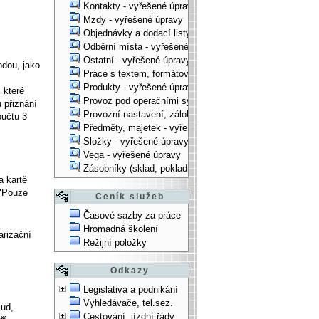
Kontakty - vyřešené úpravy
Mzdy - vyřešené úpravy
Objednávky a dodací listy - vyřešené úpravy
Odběrní místa - vyřešené úpravy
Ostatní - vyřešené úpravy
odou, jako
Práce s textem, formátování, ... - vyřešené úpravy
Produkty - vyřešené úpravy
 které
Provoz pod operačními systémy, technologické věci - vy
 přiznání
Provozní nastavení, zálohování, instalace, ... - vyřešen
oučtu 3
Předměty, majetek - vyřešené úpravy
Složky - vyřešené úpravy
Vega - vyřešené úpravy
Zásobníky (sklad, pokladna, bank. účet) - vyřešené úpra
 kartě
 "Pouze
Ceník služeb
Časové sazby za práce
Hromadná školení
arizační
Režijní položky
Odkazy
Legislativa a podnikání
Vyhledávače, tel.sez.
sud,
Cestování, jízdní řády