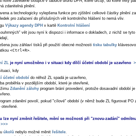
á nově zavedené sloupce v tabulce druhů DPH, které určují, do které věty pat
ná zdanitelná plnění.
avena a technologicky vylepšena funkce pro zjištění celkové částky plnění za
edek pro zařazení do příslušných vět kontrolního hlášení to nemá vliv.
ogu
Výkazy agendy DPH
v kartě
Kontrolní hlášení
souhrnných" vět jsou nyní k dispozci i informace o dokladech, z nichž se tyto
ádají,
ešena jsou záhlaví tisků při použití obecné možnosti
tisku tabulky
klávesovo
atkou
<Ctrl+R>
.
ní ZL
je nyní umožněno i v situaci kdy dílčí účetní období je uzavřeno
>
ituaci, kdy
čí účetní období
do něhož ZL spadá je uzavřeno,
tba proběhla v pozdějším období, které je otevřené,
ežimu
Zdanění zálohy
program brání provedení, protože dosavadní období je
vřeno.
rogram zdanění povolí, pokud "cílové" období (v němž bude ZL figurovat PO 
ě otevřené.
u lze nyní změnit řešitele, mění se možnosti při "znovu-zadání" odmítn
>>>
 u
úkolů
nebylo možné měnit
řešitele
.