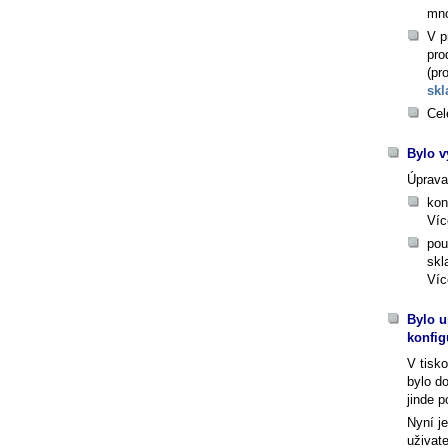
mno
V p
pro
(pr
skl
Cel
Bylo v
Úprava
kon
Víc
pou
skl
Víc
Bylo u
konfig
V tisk
bylo d
jinde p
Nyní je
uživat