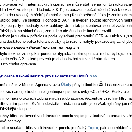
ky prováděných matematických operací se může stát, že na tomto řádku vznik
H a DAP. Ve sloupci "Hodnota z KH" je zobrazen součet všech částek dokla
ících do uvedených řádků přiznání a toto přesně sečtené číslo je zaokrouhlen
 Naproti tomu, ve sloupci "Hodnota z DAP" je uveden součet jednotlivých řád
ak jsou již tyto hodnoty zaokrouhleny. Je tu tak prezentován součet zaokrou
Záleží pak na skladbě dat, zda zde bude či nebude finanční rozdíl.
ticky je tu vše v pořádku a podle vyjádření pracovníků GFŘ je u nich v sys
ena dostatečně velká tolerance, aby tyto rozdíly nebyly považovány za chybu
avena detekce zařazení dokladu do věty A.3.
bylo možné, že nějaká, poměrně atypická účetní operace, mohla být systé
na do věty A.3., která prezentuje obchodování s investičním zlatem.
e tato chyba opravena.
ytvořena tisková sestava pro tisk seznamu úkolů
>>>
omě složek v Modulu Agenda v uzlu
Úkoly
přibylo tlačítko
Tisk seznamu ú
tisk seznamu je trochu inteligentnější opis obrazovky
<Ctrl+R>
. Poskytuje:
k informací o úkolech zobrazených na obrazovce. Akceptuje všechny filtry n
filtrovacím panelu. Kvůli nedostatku místa na papíře jsou však vybrány jen n
důležitější sloupce.
chny filtry nastavené ve filtrovacím panelu vypisuje v textové informaci v zá
kové sestavy.
ud je součástí filtru ve filtrovacím panelu je nějaký
Topic
, pak jsou některé 