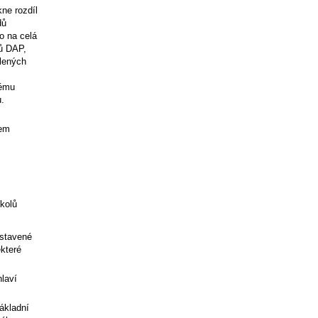
ne rozdíl
dů
o na celá
ků DAP,
hlených
tému
.
mem
kolů
astavené
ěkteré
hlaví
základní