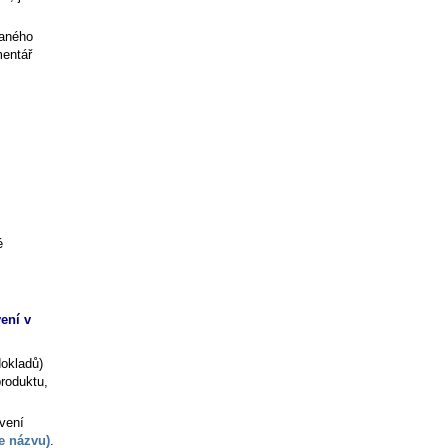
daného
mentář
é
ení v
dokladů)
produktu,
avení
e názvu)
.