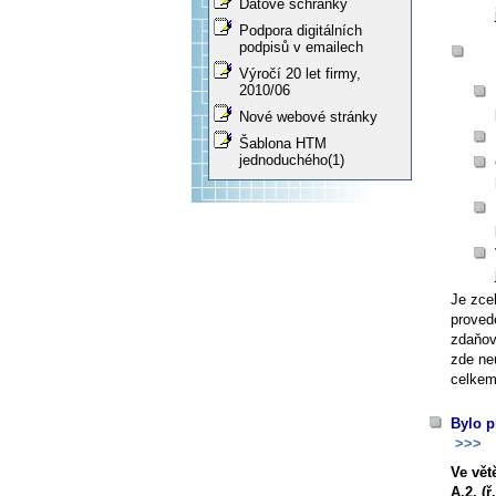
Datové schránky
Podpora digitálních
podpisů v emailech
Výročí 20 let firmy,
2010/06
Nové webové stránky
Šablona HTM
jednoduchého(1)
Je zce
proved
zdaňová
zde ne
celkem
Bylo p
>>>
Ve vět
A.2. (ř