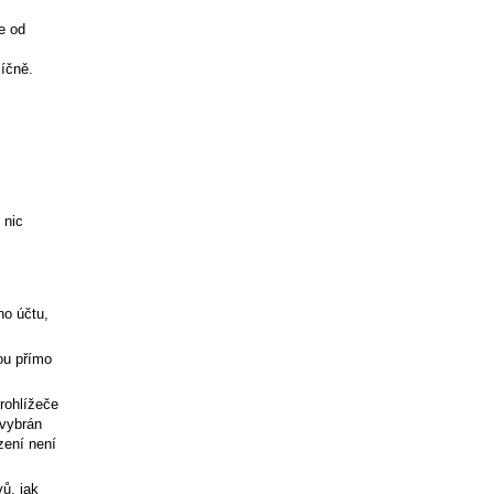
e od
íčně.
 nic
ho účtu,
ou přímo
rohlížeče
 vybrán
zení není
ů, jak