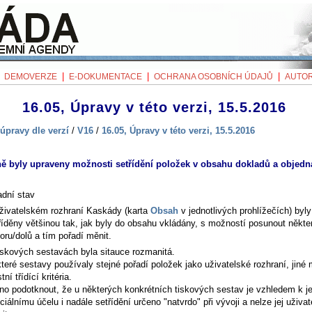
|
|
|
|
DEMOVERZE
E-DOKUMENTACE
OCHRANA OSOBNÍCH ÚDAJŮ
AUTOR
16.05, Úpravy v této verzi, 15.5.2016
úpravy dle verzí
/
V16
/
16.05, Úpravy v této verzi, 15.5.2016
ě byly upraveny možnosti setřídění položek v obsahu dokladů a objedn
dní stav
živatelském rozhraní Kaskády (karta
Obsah
v jednotlivých prohlížečích) byl
říděny většinou tak, jak byly do obsahu vkládány, s možností posunout někte
oru/dolů a tím pořadí měnit.
iskových sestavách byla sitauce rozmanitá.
teré sestavy používaly stejné pořadí položek jako uživatelské rozhraní, jiné 
tní třídící kritéria.
no podotknout, že u některých konkrétních tiskových sestav je vzhledem k je
ciálnímu účelu i nadále setřídění určeno "natvrdo" při vývoji a nelze jej uživa