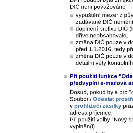
DIČ není považováno
vypuštění mezer z pův
zadávané DIČ nemění
doplnění prefixu DIČ (
dříve neobsahovalo,
změna DIČ pouze v do
před 1.1.2016, tedy př
změna DIČ pouze v do
detailní věty kontrol
Při použití funkce "Ode
předvyplní e-mailová 
Dosud, pokud byla pro "
Soubor /
Odeslat prostř
v
prohlížeči zásilky
práz
adresa příjemce.
Při použití volby "Nový so
vyplněn(i).