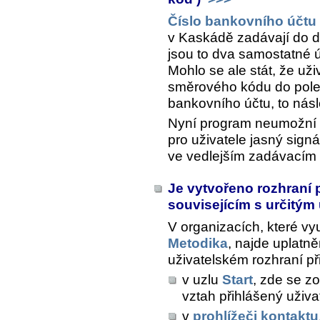
Číslo bankovního účtu 
v Kaskádě zadávají do d
jsou to dva samostatné ú
Mohlo se ale stát, že uži
směrového kódu do pole
bankovního účtu, to nás
Nyní program neumožní do
pro uživatele jasný sign
ve vedlejším zadávacím p
Je vytvořeno rozhraní
souvisejícím s určitým
V organizacích, které vy
Metodika
, najde uplatně
uživatelském rozhraní př
v uzlu
Start
, zde se z
vztah přihlášený uživa
v
prohlížeči kontaktu