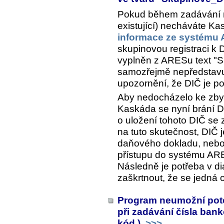
Pokud během zadávání
existující) necháváte K
informace ze systému
skupinovou registraci k 
vyplněn z ARESu text "S
samozřejmě nepředstavuj
upozornění, že DIČ je potř
Aby nedocházelo ke zb
Kaskáda se nyní brání DI
o uložení tohoto DIČ se 
na tuto skutečnost, DIČ 
daňového dokladu, nebo
přístupu do systému ARE
Následně je potřeba v d
zaškrtnout, že se jedná 
Program neumožní pote
při zadávání čísla ban
kód )
>>>