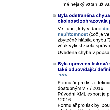
má nějaký vztah uživa
Byla odstraněna chyba,
okolností zobrazovala 
V situaci, kdy v dané
dat
nepřítomnost
(což je ve
zbytečně hlásila chybu
však vytiskl zcela správn
Uvedená chyba v popsané
Byla upravena tisková
také odpovídající defin
>>>
Formulář pro tisk i defin
dostupným v 7 / 2016.
Původní XML export je pl
/ 2016.
Formulář pro tisk byl p