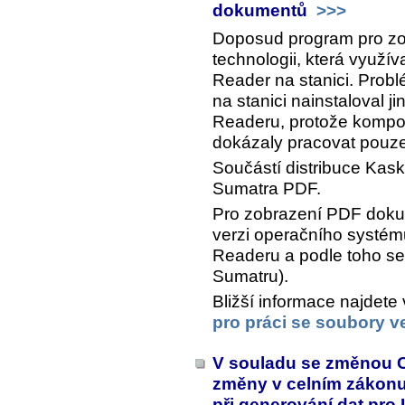
dokumentů
>>>
Doposud program pro z
technologii, která využí
Reader na stanici. Problé
na stanici nainstaloval 
Readeru, protože kompo
dokázaly pracovat pouze 
Součástí distribuce Kask
Sumatra PDF.
Pro zobrazení PDF dokum
verzi operačního systém
Readeru a podle toho s
Sumatru).
Bližší informace najdete
pro práci se soubory v
V souladu se změnou 
změny v celním zákonu p
při generování dat pro 