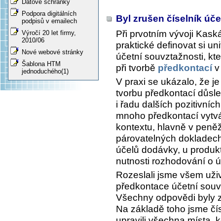
Datové schránky
Podpora digitálních
Byl zrušen číselník úč
podpisů v emailech
Při prvotním vývoji Kask
Výročí 20 let firmy,
2010/06
praktické definovat si uni
Nové webové stránky
účetní souvztažnosti, kt
Šablona HTM
při tvorbě
předkontací
v
jednoduchého(1)
V praxi se ukázalo, že je
tvorbu předkontací důsl
i řadu dalších pozitivní
mnoho předkontací vytvář
kontextu, hlavně v peně
párovatelných dokladech 
účelů dodávky, u produkt
nutnosti rozhodování o 
Rozeslali jsme všem uživ
předkontace účetní souv
Všechny odpovědi byly 
Na základě toho jsme čís
upravili všechna místa, k