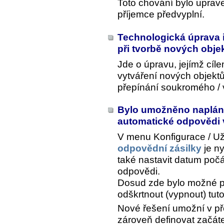
Toto chování bylo uprav
příjemce předvyplní.
Technologická úprava i
při tvorbě nových obje
Jde o úpravu, jejímž cíle
vytváření nových objektů,
přepínání soukromého / v
Bylo umožněno napláno
automatické odpovědi 
V menu
Konfigurace / Už
odpovědní zásilky
je n
také nastavit datum počá
odpovědi.
Dosud zde bylo možné p
odškrtnout (vypnout) tut
Nové řešení umožní v př
zároveň definovat začáte