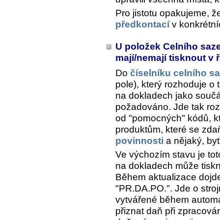
Pro jistotu opakujeme, ž
předkontací
v konkrétn
U položek Celního sazeb
mají/nemají tisknout v
Do
číselníku celního s
pole), který rozhoduje o
na dokladech jako souč
požadováno. Jde tak roz
od "pomocných" kódů, kt
produktům, které se zda
povinnosti
a nějaký, byť
Ve výchozím stavu je tot
na dokladech může tiskn
Během aktualizace dojde 
"PR.DA.PO.". Jde o stro
vytvářené během automat
přiznat daň při zpracován