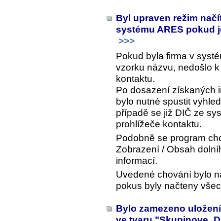
Byl upraven režim načít
systému ARES pokud je
>>>
Pokud byla firma v sys
vzorku názvu, nedošlo k
kontaktu.
Po dosazení získaných 
bylo nutné spustit vyhled
případě se již DIČ ze sy
prohlížeče kontaktu.
Podobně se program chova
Zobrazení / Obsah dolní
informací
.
Uvedené chování bylo na
pokus byly načteny všec
Bylo zamezeno uložen
ve tvaru "Skupinove_