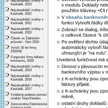
Nejzásadnější změny v
v modulu Doklady nebo
Kaskádě, 2023
použitím klávesy
<Ctr
Nejzásadnější změny v
Kaskádě, 2022
V
obsahu bankovníh
Nejzásadnější změny v
funkci
Vytvořit řádky 
Kaskádě, 2021
Zobrazí se dialog, inf
Nejzásadnější změny v
Kaskádě, 2020
o celkové částce "k úh
Článek ve Ždárském
Po ověření těchto údaj
průvodci - říjen 2020
automaticky vytvoří řá
Výročí 30 let firmy,
2020/06
uhrazující je "na nulu".
Fungování firmy během
Uvedená funkčnost má 
koronaviru, 2020
činnost v plovoucím m
Nejzásadnější změny v
Kaskádě, 2019
bankovního výpisu v 
Nejzásadnější změny v
z K-schránky jsou zpr
Kaskádě, 2018
faktury přijaté,
Nejzásadnější změny v
Kaskádě, 2017
z K-schránky jsou zp
Vzdálená podpora pomocí
měně,
modulu TeamVieweru
ostatní druhy dokladů
Zprovozněna Elektronická
evidence tržeb