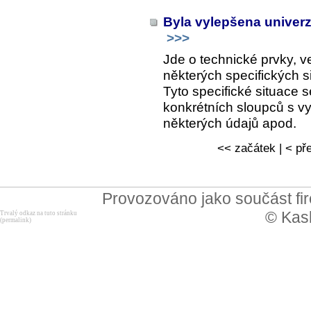
Byla vylepšena univerz
>>>
Jde o technické prvky, v
některých specifických s
Tyto specifické situace se
konkrétních sloupců s vy
některých údajů apod.
<< začátek | < pře
Provozováno jako součást f
© Kask
Trvalý odkaz na tuto stránku
(permalink)