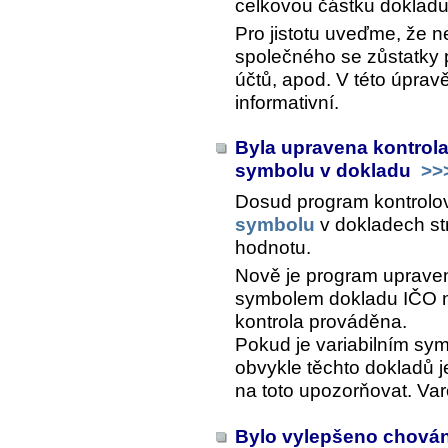
celkovou částku dokladu 
Pro jistotu uveďme, že n
společného se zůstatky 
účtů, apod. V této úpravě
informativní.
Byla upravena kontrola 
symbolu v dokladu
>>
Dosud program kontrolov
symbolu
v dokladech str
hodnotu.
Nově je program upraven 
symbolem dokladu IČO 
kontrola prováděna.
Pokud je variabilním s
obvykle těchto dokladů j
na toto upozorňovat. Var
Bylo vylepšeno chován