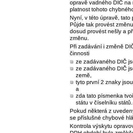
opravě vadného DIČ na n
platnost tohoto chybného
Nyní, v této úpravě, tato
Půjde tak provést změnu 
dosud provést nešly a p
změnu.
Při zadávání i změně DIČ
činnosti
ze zadávaného DIČ js
ze zadávaného DIČ jso
země,
tyto první 2 znaky jso
a
zda tato písmenka tvoř
státu v číselníku států.
Pokud některá z uveden
se příslušné chybové hlá
Kontrola výskytu oprav
DPH období byla změkče