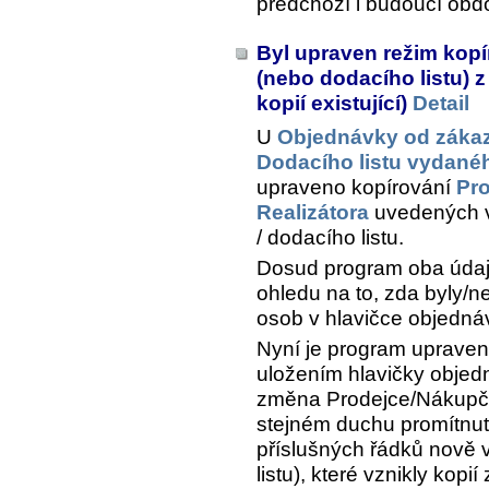
předchozí i budoucí obd
Byl upraven režim kop
(nebo dodacího listu) 
kopií existující)
Detail
U
Objednávky od záka
Dodacího listu vydané
upraveno kopírování
Pr
Realizátora
uvedených v
/ dodacího listu.
Dosud program oba údaje
ohledu na to, zda byly/
osob v hlavičce objednáv
Nyní je program upraven
uložením hlavičky objed
změna Prodejce/Nákupčíh
stejném duchu promítnut
příslušných řádků nově 
listu), které vznikly kopií