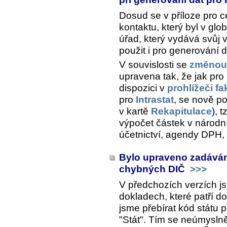
Dosud se v příloze pro ce
kontaktu, který byl v glo
úřad, který vydává svůj v
použit i pro generování 
V souvislosti se
změnou 
upravena tak, že jak pro př
dispozici v
prohlížeči f
pro
Intrastat
, se nově p
v kartě
Rekapitulace
), 
výpočet částek v národní
účetnictví, agendy DPH, 
Bylo upraveno zadávání
chybných DIČ
>>>
V předchozích verzích j
dokladech, které patří d
jsme přebírat kód státu 
"Stát". Tím se neúmysln