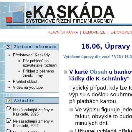
|
|
HLAVNÍ STRÁNKA
DEMOVERZE
E-DOKUMEN
16.06, Úpravy 
Základní informace
Představení Kaskády
Vyřešené úpravy dle verzí
/
V16
/
16.0
Pár pohledů na
uživatelské rozhraní
V kartě
Obsah
u bankov
Příklad z běžného
života firmy
řádky dle K-schránky"
Přehled oblastí
Typický případ, kdy lze t
Videa na youtube
výpisu s došlou souhrnn
při platbách kartou.
Aktuality
Ve výpisu figuruje je
Nejzásadnější změny v
Kaskádě, 2025
faktur, obvykle to bud
Nejzásadnější změny v
minulých dní.
Kaskádě, 2024
Uživatel vyhledá přísl