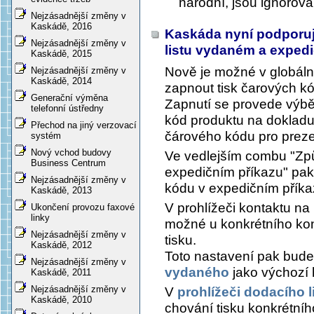
národní, jsou ignorová
Nejzásadnější změny v
Kaskádě, 2016
Kaskáda nyní podporuj
Nejzásadnější změny v
listu vydaném a exped
Kaskádě, 2015
Nově je možné v globální
Nejzásadnější změny v
Kaskádě, 2014
zapnout tisk čarových k
Generační výměna
Zapnutí se provede výb
telefonní ústředny
kód produktu na doklad
Přechod na jiný verzovací
čárového kódu pro preze
systém
Nový vchod budovy
Ve vedlejším combu "Zp
Business Centrum
expedičním příkazu" pak 
Nejzásadnější změny v
kódu v expedičním příka
Kaskádě, 2013
V prohlížeči kontaktu na
Ukončení provozu faxové
linky
možné u konkrétního ko
Nejzásadnější změny v
tisku.
Kaskádě, 2012
Toto nastavení pak bud
Nejzásadnější změny v
vydaného
jako výchozí 
Kaskádě, 2011
Nejzásadnější změny v
V
prohlížeči dodacího 
Kaskádě, 2010
chování tisku konkrétníh