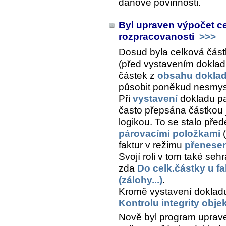
daňové povinnosti.
Byl upraven výpočet c
rozpracovanosti
>>>
Dosud byla celková část
(před vystavením doklad
částek z
obsahu dokla
působit poněkud nesmys
Při
vystavení
dokladu pa
často přepsána částkou j
logikou. To se stalo pře
párovacími položkami
(
faktur v režimu
přenesen
Svojí roli v tom také seh
zda
Do celk.částky u fa
(zálohy...)
.
Kromě vystavení dokladu,
Kontrolu integrity obje
Nově byl program uprave