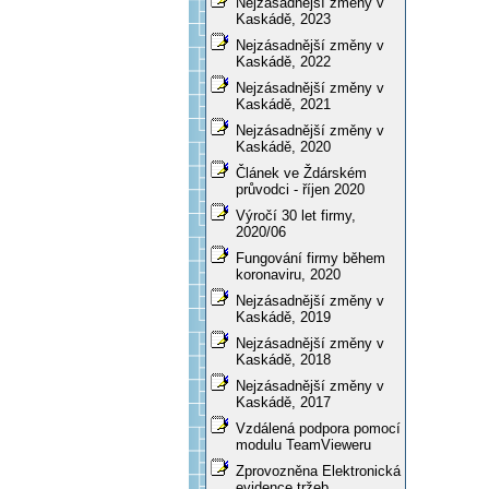
Nejzásadnější změny v
Kaskádě, 2023
Nejzásadnější změny v
Kaskádě, 2022
Nejzásadnější změny v
Kaskádě, 2021
Nejzásadnější změny v
Kaskádě, 2020
Článek ve Ždárském
průvodci - říjen 2020
Výročí 30 let firmy,
2020/06
Fungování firmy během
koronaviru, 2020
Nejzásadnější změny v
Kaskádě, 2019
Nejzásadnější změny v
Kaskádě, 2018
Nejzásadnější změny v
Kaskádě, 2017
Vzdálená podpora pomocí
modulu TeamVieweru
Zprovozněna Elektronická
evidence tržeb