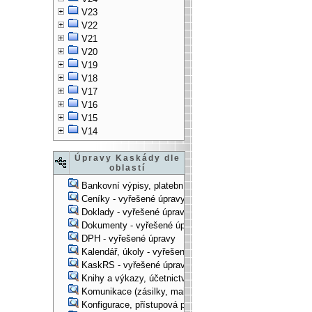
V23
V22
V21
V20
V19
V18
V17
V16
V15
V14
Úpravy Kaskády dle
oblastí
Bankovní výpisy, platební příkazy - vyřešené úpravy
Ceníky - vyřešené úpravy
Doklady - vyřešené úpravy
Dokumenty - vyřešené úpravy
DPH - vyřešené úpravy
Kalendář, úkoly - vyřešené úpravy
KaskRS - vyřešené úpravy
Knihy a výkazy, účetnictví - vyřešené úpravy
Komunikace (zásilky, mail-systém, ...) - vyřešené úpravy
Konfigurace, přístupová práva, ... - vyřešené úpravy