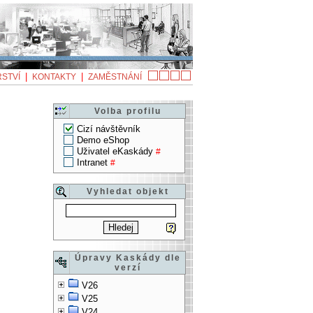
|
|
STVÍ
KONTAKTY
ZAMĚSTNÁNÍ
Volba profilu
Cizí návštěvník
Demo eShop
Uživatel eKaskády
#
Intranet
#
Vyhledat objekt
Úpravy Kaskády dle
verzí
V26
V25
V24