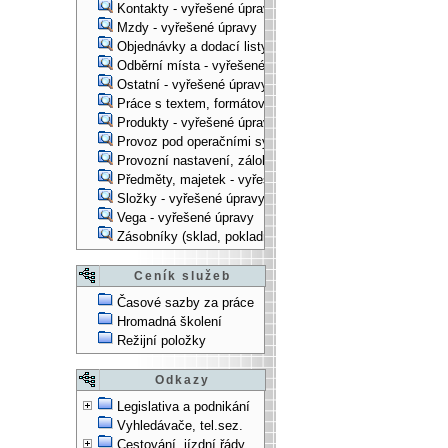
Kontakty - vyřešené úpravy
Mzdy - vyřešené úpravy
Objednávky a dodací listy - vyřešené úpravy
Odběrní místa - vyřešené úpravy
Ostatní - vyřešené úpravy
Práce s textem, formátování, ... - vyřešené úpravy
Produkty - vyřešené úpravy
Provoz pod operačními systémy, technologické věci - vy
Provozní nastavení, zálohování, instalace, ... - vyřešen
Předměty, majetek - vyřešené úpravy
Složky - vyřešené úpravy
Vega - vyřešené úpravy
Zásobníky (sklad, pokladna, bank. účet) - vyřešené úpra
Ceník služeb
Časové sazby za práce
Hromadná školení
Režijní položky
Odkazy
Legislativa a podnikání
Vyhledávače, tel.sez.
Cestování, jízdní řády