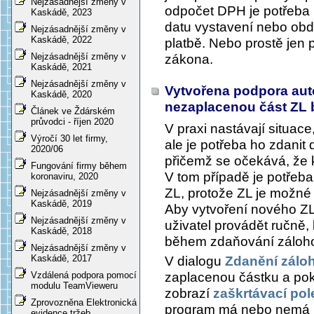
Nejzásadnější změny v
odpočet DPH je potřeba p
Kaskádě, 2023
datu vystavení nebo obd
Nejzásadnější změny v
Kaskádě, 2022
platbě. Nebo prostě jen 
Nejzásadnější změny v
zákona.
Kaskádě, 2021
Nejzásadnější změny v
Vytvořena podpora aut
Kaskádě, 2020
nezaplacenou část ZL
Článek ve Ždárském
průvodci - říjen 2020
V praxi nastávají situac
Výročí 30 let firmy,
ale je potřeba ho zdanit
2020/06
přičemž se očekává, že 
Fungování firmy během
V tom případě je potřeb
koronaviru, 2020
ZL, protože ZL je možné
Nejzásadnější změny v
Kaskádě, 2019
Aby vytvoření nového Z
Nejzásadnější změny v
uživatel provádět ručně
Kaskádě, 2018
během zdaňování zálohov
Nejzásadnější změny v
Kaskádě, 2017
V dialogu
Zdanění zálo
zaplacenou částku a poku
Vzdálená podpora pomocí
modulu TeamVieweru
zobrazí
zaškrtávací pol
Zprovozněna Elektronická
program má nebo nemá 
evidence tržeb