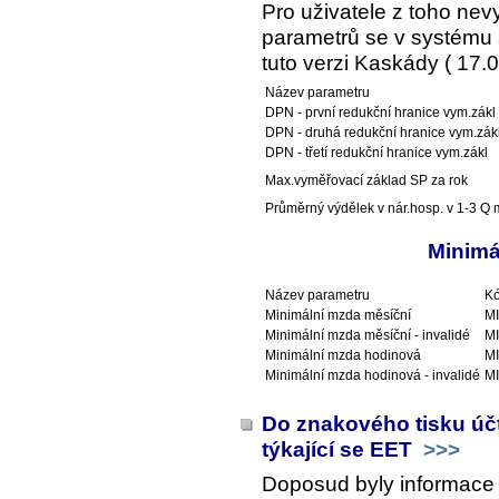
Pro uživatele z toho ne
parametrů se v systému a
tuto verzi Kaskády ( 17.0
Název parametru
DPN - první redukční hranice vym.zákl
DPN - druhá redukční hranice vym.zák
DPN - třetí redukční hranice vym.zákl
Max.vyměřovací základ SP za rok
Průměrný výdělek v nár.hosp. v 1-3 Q m
Minimá
Název parametru
Kó
Minimální mzda měsíční
M
Minimální mzda měsíční - invalidé
M
Minimální mzda hodinová
M
Minimální mzda hodinová - invalidé
M
Do znakového tisku úč
týkající se EET
>>>
Doposud byly informace