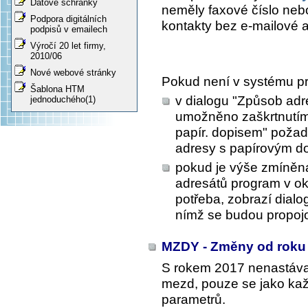
Datové schránky
neměly faxové číslo nebo
Podpora digitálních
kontakty bez e-mailové a
podpisů v emailech
Výročí 20 let firmy,
2010/06
Nové webové stránky
Pokud není v systému p
Šablona HTM
v dialogu "Způsob adre
jednoduchého(1)
umožněno zaškrtnutím 
papír. dopisem" požad
adresy s papírovým d
pokud je výše zmíněná 
adresátů program v o
potřeba, zobrazí dialo
nímž se budou propojo
MZDY - Změny od roku
S rokem 2017 nenastáva
mezd, pouze se jako kaž
parametrů.