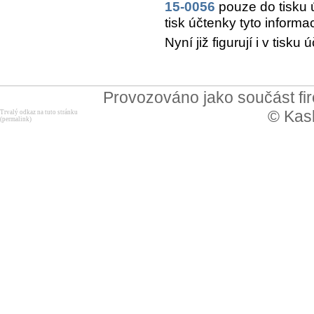
15-0056
pouze do tisku 
tisk účtenky tyto informa
Nyní již figurují i v tis
Provozováno jako součást f
© Kask
Trvalý odkaz na tuto stránku
(permalink)