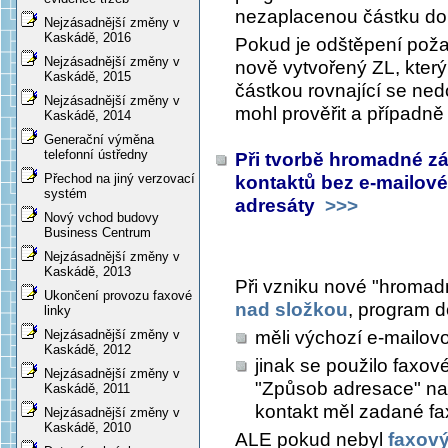
nezaplacenou částku do
Nejzásadnější změny v
Kaskádě, 2016
Pokud je odštěpení pož
Nejzásadnější změny v
nově vytvořený ZL, který
Kaskádě, 2015
částkou rovnající se ned
Nejzásadnější změny v
mohl prověřit a případně
Kaskádě, 2014
Generační výměna
telefonní ústředny
Při tvorbě hromadné zá
Přechod na jiný verzovací
kontaktů bez e-mailov
systém
adresáty
>>>
Nový vchod budovy
Business Centrum
Nejzásadnější změny v
Kaskádě, 2013
Při vzniku nové "hromadn
Ukončení provozu faxové
nad složkou
, program d
linky
měli výchozí e-mailov
Nejzásadnější změny v
Kaskádě, 2012
jinak se použilo faxové
Nejzásadnější změny v
"Způsob adresace" na 
Kaskádě, 2011
kontakt měl zadané fa
Nejzásadnější změny v
Kaskádě, 2010
ALE pokud nebyl
faxov