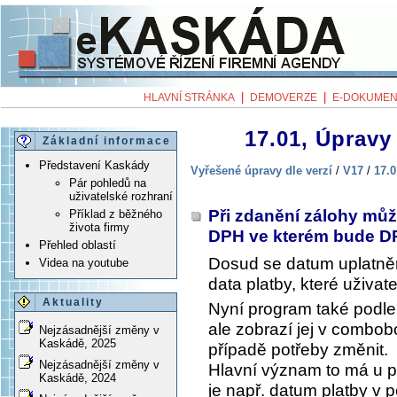
|
|
HLAVNÍ STRÁNKA
DEMOVERZE
E-DOKUMEN
17.01, Úpravy 
Základní informace
Představení Kaskády
Vyřešené úpravy dle verzí
/
V17
/
17.0
Pár pohledů na
uživatelské rozhraní
Při zdanění zálohy může
Příklad z běžného
života firmy
DPH ve kterém bude 
Přehled oblastí
Dosud se datum uplatněn
Videa na youtube
data platby, které uživate
Aktuality
Nyní program také podle
ale zobrazí jej v combob
Nejzásadnější změny v
Kaskádě, 2025
případě potřeby změnit.
Nejzásadnější změny v
Hlavní význam to má u po
Kaskádě, 2024
je např. datum platby v