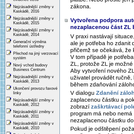
zákona.
Nejzásadnější změny v
Kaskádě, 2016
Nejzásadnější změny v
Vytvořena podpora aut
Kaskádě, 2015
nezaplacenou část ZL
Nejzásadnější změny v
Kaskádě, 2014
V praxi nastávají situac
Generační výměna
ale je potřeba ho zdanit
telefonní ústředny
přičemž se očekává, že 
Přechod na jiný verzovací
V tom případě je potřeb
systém
ZL, protože ZL je možné
Nový vchod budovy
Business Centrum
Aby vytvoření nového Z
uživatel provádět ručně
Nejzásadnější změny v
Kaskádě, 2013
během zdaňování zálohov
Ukončení provozu faxové
V dialogu
Zdanění zálo
linky
zaplacenou částku a poku
Nejzásadnější změny v
Kaskádě, 2012
zobrazí
zaškrtávací pol
Nejzásadnější změny v
program má nebo nemá 
Kaskádě, 2011
nezaplacenou částku do
Nejzásadnější změny v
Pokud je odštěpení pož
Kaskádě, 2010