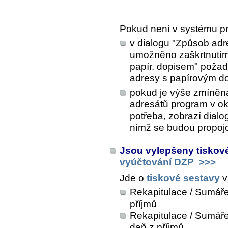
Pokud není v systému p
v dialogu "Způsob adre
umožněno zaškrtnutím 
papír. dopisem" požad
adresy s papírovým d
pokud je výše zmíněná 
adresátů program v o
potřeba, zobrazí dialo
nímž se budou propojo
Jsou vylepšeny tiskov
vyúčtování DZP
>>>
Jde o
tiskové sestavy
v
Rekapitulace / Sumáře
příjmů
Rekapitulace / Sumář
daň z příjmů