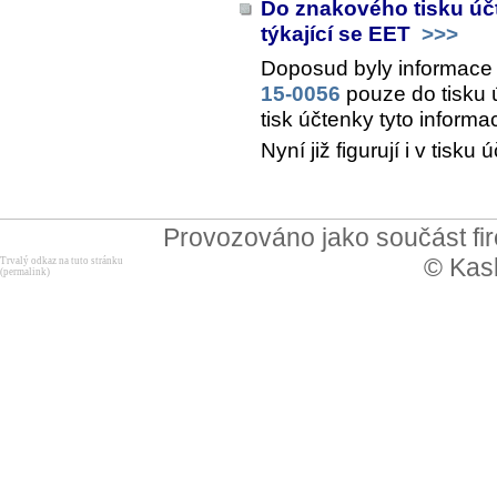
Do znakového tisku úč
týkající se EET
>>>
Doposud byly informace
15-0056
pouze do tisku 
tisk účtenky tyto informa
Nyní již figurují i v tis
Provozováno jako součást f
© Kask
Trvalý odkaz na tuto stránku
(permalink)