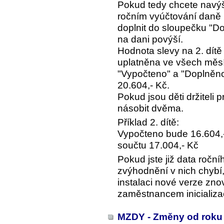
Pokud tedy chcete navýše
ročním vyúčtování daně u
doplnit do sloupečku "Do
na dani povýší.
Hodnota slevy na 2. dítě
uplatněna ve všech měsí
"Vypočteno" a "Doplněno"
20.604,- Kč.
Pokud jsou děti držiteli 
násobit dvěma.
Příklad 2. dítě:
Vypočteno bude 16.604,-
součtu 17.004,- Kč
Pokud jste již data roční
zvýhodnění v nich chybí, 
instalaci nové verze zno
zaměstnancem inicializa
MZDY - Změny od roku