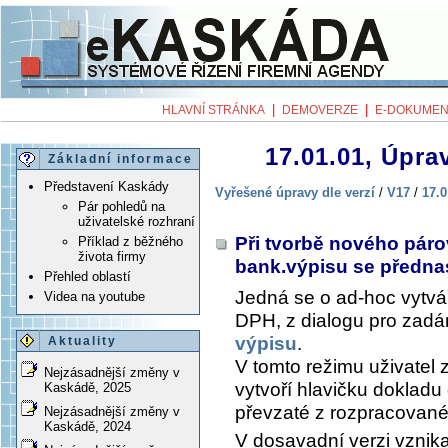
|
|
HLAVNÍ STRÁNKA
DEMOVERZE
E-DOKUMEN
17.01.01, Úprav
Základní informace
Představení Kaskády
Vyřešené úpravy dle verzí
/
V17
/
17.0
Pár pohledů na
uživatelské rozhraní
Při tvorbě nového pár
Příklad z běžného
života firmy
bank.výpisu se předn
Přehled oblastí
Jedná se o ad-hoc vytvá
Videa na youtube
DPH, z dialogu pro zadán
výpisu
.
Aktuality
V tomto režimu uživatel 
Nejzásadnější změny v
vytvoří hlavičku dokladu
Kaskádě, 2025
převzaté z rozpracované
Nejzásadnější změny v
Kaskádě, 2024
V dosavadní verzi vznik