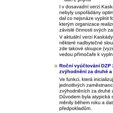
I v dosavadní verzi Kask
nebyly uspořádány optimá
dal co nejsnáze vyplnit 
kterým organizace realiz
závislé činnosti svých z
V aktuální verzi Kaskád
některé nadbytečné slou
zde takové sloupce (vy
vedou přímočaře k vypln
Roční vyúčtování DZP 
zvýhodnění za druhé a 
Ve funkci, která iniciali
jednotlivých zaměstnanc
zvýhodněních za druhé a 
Důvodem byla atypická s
měnily během roku a da
předpokladům.