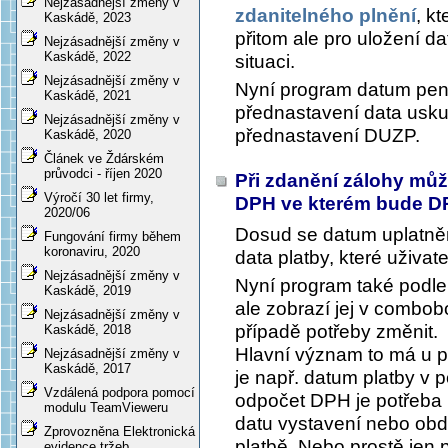
Nejzásadnější změny v
zdanitelného plnění
, k
Kaskádě, 2023
přitom ale pro uložení d
Nejzásadnější změny v
Kaskádě, 2022
situaci.
Nejzásadnější změny v
Nyní program datum peně
Kaskádě, 2021
přednastavení data uskut
Nejzásadnější změny v
přednastavení DUZP.
Kaskádě, 2020
Článek ve Ždárském
průvodci - říjen 2020
Při zdanění zálohy může
Výročí 30 let firmy,
DPH ve kterém bude 
2020/06
Dosud se datum uplatněn
Fungování firmy během
koronaviru, 2020
data platby, které uživate
Nejzásadnější změny v
Nyní program také podle
Kaskádě, 2019
ale zobrazí jej v combob
Nejzásadnější změny v
případě potřeby změnit.
Kaskádě, 2018
Hlavní význam to má u po
Nejzásadnější změny v
Kaskádě, 2017
je např. datum platby v
Vzdálená podpora pomocí
odpočet DPH je potřeba p
modulu TeamVieweru
datu vystavení nebo obd
Zprovozněna Elektronická
platbě. Nebo prostě jen 
evidence tržeb