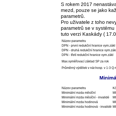
S rokem 2017 nenastáva
mezd, pouze se jako kaž
parametrů.
Pro uživatele z toho ne
parametrů se v systému a
tuto verzi Kaskády ( 17.0
Název parametru
DPN - první redukční hranice vym.zákl
DPN - druhá redukční hranice vym.zák
DPN - třetí redukční hranice vym.zákl
Max.vyměřovací základ SP za rok
Průměrný výdělek v nár.hosp. v 1-3 Q m
Minimá
Název parametru
Kó
Minimální mzda měsíční
M
Minimální mzda měsíční - invalidé
M
Minimální mzda hodinová
M
Minimální mzda hodinová - invalidé
M