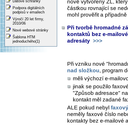
nově vytvořený ZL, který
Datové schránky
částkou rovnající se ned
Podpora digitálních
podpisů v emailech
mohl prověřit a případně
Výročí 20 let firmy,
2010/06
Při tvorbě hromadné zá
Nové webové stránky
kontaktů bez e-mailov
Šablona HTM
adresáty
>>>
jednoduchého(1)
Při vzniku nové "hromadn
nad složkou
, program d
měli výchozí e-mailov
jinak se použilo faxové
"Způsob adresace" na 
kontakt měl zadané fa
ALE pokud nebyl
faxov
neměly faxové číslo nebo
kontakty bez e-mailové a