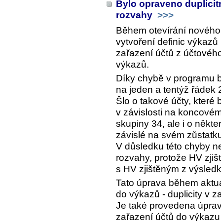
Bylo opraveno duplicit
rozvahy
>>>
Během otevírání nového
vytvoření definic výkazů
zařazení účtů z účtovéh
výkazů.
Díky chybě v programu b
na jeden a tentýž řádek 
Šlo o takové účty, které
v závislosti na koncovém
skupiny 34, ale i o někte
závislé na svém zůstatk
V důsledku této chyby 
rozvahy, protože HV zji
s HV zjištěným z výsled
Tato úprava během aktua
do výkazů - duplicity v z
Je také provedena úprav
zařazení účtů do výkazu 