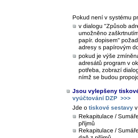
Pokud není v systému p
v dialogu "Způsob adre
umožněno zaškrtnutím 
papír. dopisem" požad
adresy s papírovým d
pokud je výše zmíněná 
adresátů program v o
potřeba, zobrazí dialo
nímž se budou propojo
Jsou vylepšeny tiskov
vyúčtování DZP
>>>
Jde o
tiskové sestavy
v
Rekapitulace / Sumáře
příjmů
Rekapitulace / Sumář
daň z příjmů