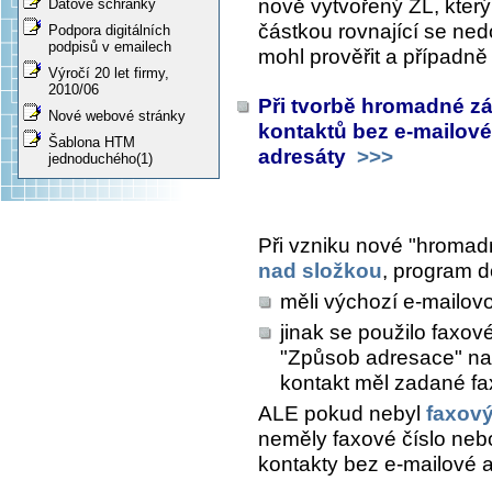
nově vytvořený ZL, který
Datové schránky
částkou rovnající se ned
Podpora digitálních
podpisů v emailech
mohl prověřit a případně
Výročí 20 let firmy,
2010/06
Při tvorbě hromadné zá
Nové webové stránky
kontaktů bez e-mailov
Šablona HTM
adresáty
>>>
jednoduchého(1)
Při vzniku nové "hromadn
nad složkou
, program d
měli výchozí e-mailov
jinak se použilo faxové
"Způsob adresace" na 
kontakt měl zadané fa
ALE pokud nebyl
faxov
neměly faxové číslo nebo
kontakty bez e-mailové a