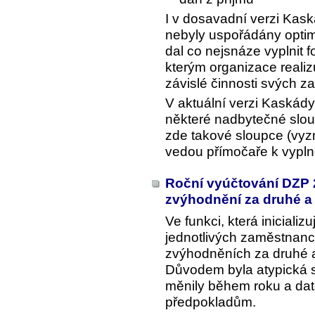
I v dosavadní verzi Kask
nebyly uspořádány optimá
dal co nejsnáze vyplnit 
kterým organizace realiz
závislé činnosti svých z
V aktuální verzi Kaskád
některé nadbytečné slou
zde takové sloupce (vy
vedou přímočaře k vypln
Roční vyúčtování DZP 
zvýhodnění za druhé a 
Ve funkci, která iniciali
jednotlivých zaměstnanc
zvýhodněních za druhé a 
Důvodem byla atypická s
měnily během roku a da
předpokladům.