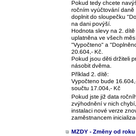
Pokud tedy chcete navýše
ročním vyúčtování daně u
doplnit do sloupečku "Do
na dani povýší.
Hodnota slevy na 2. dítě
uplatněna ve všech měsí
"Vypočteno" a "Doplněno"
20.604,- Kč.
Pokud jsou děti držiteli 
násobit dvěma.
Příklad 2. dítě:
Vypočteno bude 16.604,-
součtu 17.004,- Kč
Pokud jste již data roční
zvýhodnění v nich chybí, 
instalaci nové verze zno
zaměstnancem inicializa
MZDY - Změny od roku