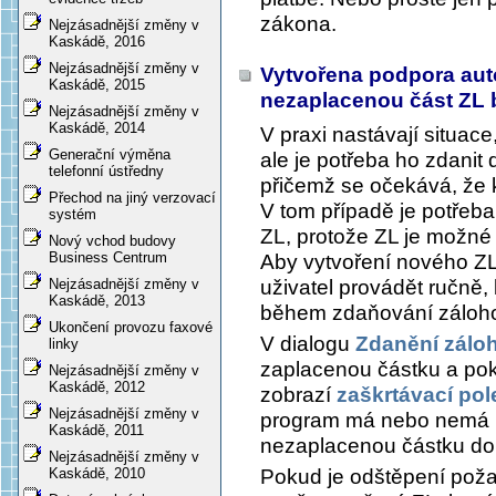
zákona.
Nejzásadnější změny v
Kaskádě, 2016
Nejzásadnější změny v
Vytvořena podpora aut
Kaskádě, 2015
nezaplacenou část ZL
Nejzásadnější změny v
Kaskádě, 2014
V praxi nastávají situac
Generační výměna
ale je potřeba ho zdanit
telefonní ústředny
přičemž se očekává, že 
Přechod na jiný verzovací
V tom případě je potřeb
systém
ZL, protože ZL je možné
Nový vchod budovy
Business Centrum
Aby vytvoření nového Z
uživatel provádět ručně
Nejzásadnější změny v
Kaskádě, 2013
během zdaňování zálohov
Ukončení provozu faxové
V dialogu
Zdanění zálo
linky
zaplacenou částku a poku
Nejzásadnější změny v
Kaskádě, 2012
zobrazí
zaškrtávací pol
Nejzásadnější změny v
program má nebo nemá 
Kaskádě, 2011
nezaplacenou částku do
Nejzásadnější změny v
Pokud je odštěpení pož
Kaskádě, 2010