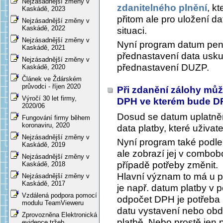
Nejzásadnější změny v
zdanitelného plnění
, k
Kaskádě, 2023
přitom ale pro uložení d
Nejzásadnější změny v
Kaskádě, 2022
situaci.
Nejzásadnější změny v
Nyní program datum peně
Kaskádě, 2021
přednastavení data uskut
Nejzásadnější změny v
přednastavení DUZP.
Kaskádě, 2020
Článek ve Ždárském
průvodci - říjen 2020
Při zdanění zálohy může
Výročí 30 let firmy,
DPH ve kterém bude 
2020/06
Dosud se datum uplatněn
Fungování firmy během
koronaviru, 2020
data platby, které uživate
Nejzásadnější změny v
Nyní program také podle
Kaskádě, 2019
ale zobrazí jej v combob
Nejzásadnější změny v
případě potřeby změnit.
Kaskádě, 2018
Hlavní význam to má u po
Nejzásadnější změny v
Kaskádě, 2017
je např. datum platby v
Vzdálená podpora pomocí
odpočet DPH je potřeba p
modulu TeamVieweru
datu vystavení nebo obd
Zprovozněna Elektronická
platbě. Nebo prostě jen 
evidence tržeb