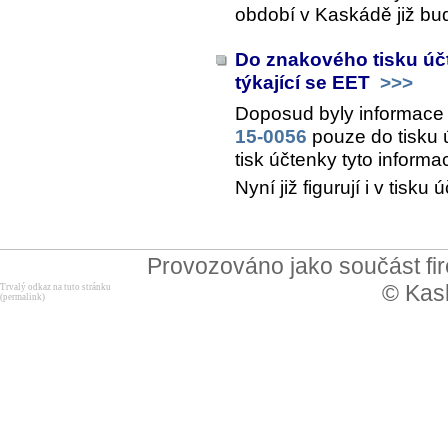
období v Kaskádě již bu
Do znakového tisku úč
týkající se EET
>>>
Doposud byly informace
15-0056
pouze do tisku 
tisk účtenky tyto informa
Nyní již figurují i v tis
Provozováno jako součást f
© Kask
Trvalý odkaz na tuto stránku
(permalink)