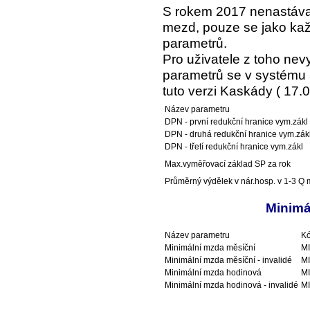
S rokem 2017 nenastáva
mezd, pouze se jako kaž
parametrů.
Pro uživatele z toho ne
parametrů se v systému a
tuto verzi Kaskády ( 17.0
Název parametru
DPN - první redukční hranice vym.zákl
DPN - druhá redukční hranice vym.zák
DPN - třetí redukční hranice vym.zákl
Max.vyměřovací základ SP za rok
Průměrný výdělek v nár.hosp. v 1-3 Q m
Minimá
Název parametru
Kó
Minimální mzda měsíční
M
Minimální mzda měsíční - invalidé
M
Minimální mzda hodinová
M
Minimální mzda hodinová - invalidé
M