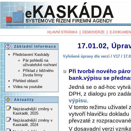
|
|
HLAVNÍ STRÁNKA
DEMOVERZE
E-DOKUMEN
17.01.02, Úprav
Základní informace
Představení Kaskády
Vyřešené úpravy dle verzí
/
V17
/
17.0
Pár pohledů na
uživatelské rozhraní
Při tvorbě nového pár
Příklad z běžného
života firmy
bank.výpisu se předn
Přehled oblastí
Jedná se o ad-hoc vytvá
Videa na youtube
DPH, z dialogu pro zadán
výpisu
.
Aktuality
V tomto režimu uživatel 
Nejzásadnější změny v
vytvoří hlavičku dokladu
Kaskádě, 2025
převzaté z rozpracované
Nejzásadnější změny v
Kaskádě, 2024
V dosavadní verzi vznik