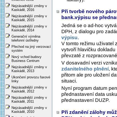
Nejzásadnější změny v
Kaskádě, 2016
Při tvorbě nového pár
Nejzásadnější změny v
bank.výpisu se předn
Kaskádě, 2015
Jedná se o ad-hoc vytvá
Nejzásadnější změny v
Kaskádě, 2014
DPH, z dialogu pro zadán
Generační výměna
výpisu
.
telefonní ústředny
V tomto režimu uživatel 
Přechod na jiný verzovací
vytvoří hlavičku dokladu
systém
převzaté z rozpracované
Nový vchod budovy
Business Centrum
V dosavadní verzi vznik
Nejzásadnější změny v
zdanitelného plnění
, k
Kaskádě, 2013
přitom ale pro uložení d
Ukončení provozu faxové
situaci.
linky
Nyní program datum peně
Nejzásadnější změny v
Kaskádě, 2012
přednastavení data uskut
Nejzásadnější změny v
přednastavení DUZP.
Kaskádě, 2011
Nejzásadnější změny v
Při zdanění zálohy může
Kaskádě, 2010