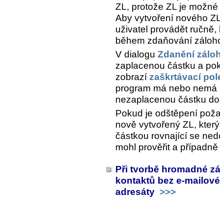
ZL, protože ZL je možné
Aby vytvoření nového Z
uživatel provádět ručně
během zdaňování zálohov
V dialogu
Zdanění zálo
zaplacenou částku a poku
zobrazí
zaškrtávací pol
program má nebo nemá 
nezaplacenou částku do
Pokud je odštěpení pož
nově vytvořený ZL, který
částkou rovnající se ned
mohl prověřit a případně
Při tvorbě hromadné zá
kontaktů bez e-mailov
adresáty
>>>