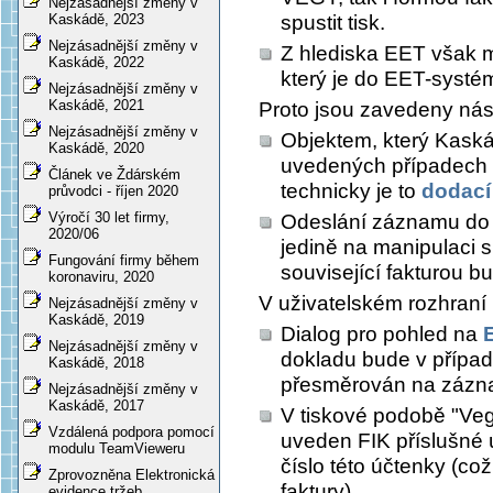
Nejzásadnější změny v
spustit tisk.
Kaskádě, 2023
Nejzásadnější změny v
Z hlediska EET však m
Kaskádě, 2022
který je do EET-systé
Nejzásadnější změny v
Kaskádě, 2021
Proto jsou zavedeny násl
Nejzásadnější změny v
Objektem, který Kask
Kaskádě, 2020
uvedených případech
Článek ve Ždárském
technicky je to
dodací 
průvodci - říjen 2020
Výročí 30 let firmy,
Odeslání záznamu do
2020/06
jedině na manipulaci 
Fungování firmy během
související fakturou b
koronaviru, 2020
V uživatelském rozhraní
Nejzásadnější změny v
Kaskádě, 2019
Dialog pro pohled na
Nejzásadnější změny v
dokladu bude v případ
Kaskádě, 2018
přesměrován na záznam
Nejzásadnější změny v
Kaskádě, 2017
V tiskové podobě "Veg
Vzdálená podpora pomocí
uveden FIK příslušné 
modulu TeamVieweru
číslo této účtenky (co
Zprovozněna Elektronická
faktury).
evidence tržeb