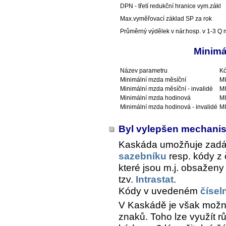
DPN - třetí redukční hranice vym.zákl
Max.vyměřovací základ SP za rok
Průměrný výdělek v nár.hosp. v 1-3 Q m
Minimá
Název parametru
Kó
Minimální mzda měsíční
M
Minimální mzda měsíční - invalidé
M
Minimální mzda hodinová
M
Minimální mzda hodinová - invalidé
M
Byl vylepšen mechanis
Kaskáda umožňuje zadá
sazebníku
resp. kódy z
které jsou m.j. obsaženy 
tzv.
Intrastat
.
Kódy v uvedeném
čísel
V Kaskádě je však možné
znaků. Toho lze využít 