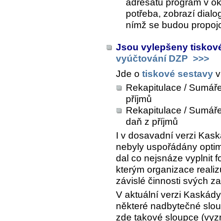
adresátů program v o
potřeba, zobrazí dialo
nímž se budou propojo
Jsou vylepšeny tiskov
vyúčtování DZP
>>>
Jde o
tiskové sestavy
v
Rekapitulace / Sumáře
příjmů
Rekapitulace / Sumář
daň z příjmů
I v dosavadní verzi Kask
nebyly uspořádány optimá
dal co nejsnáze vyplnit 
kterým organizace realiz
závislé činnosti svých z
V aktuální verzi Kaskád
některé nadbytečné slou
zde takové sloupce (vy