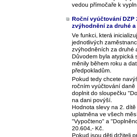
vedou přímočaře k vypln
Roční vyúčtování DZP 
zvýhodnění za druhé a 
Ve funkci, která iniciali
jednotlivých zaměstnanc
zvýhodněních za druhé a 
Důvodem byla atypická s
měnily během roku a da
předpokladům.
Pokud tedy chcete navýše
ročním vyúčtování daně u
doplnit do sloupečku "Do
na dani povýší.
Hodnota slevy na 2. dítě
uplatněna ve všech měsí
"Vypočteno" a "Doplněno"
20.604,- Kč.
Pokud jsou děti držiteli 