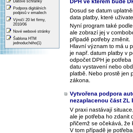
DPH ve kterém bude 
Datové schránky
Podpora digitálních
Dosud se datum uplatněn
podpisů v emailech
data platby, které uživate
Výročí 20 let firmy,
2010/06
Nyní program také podle
Nové webové stránky
ale zobrazí jej v combob
případě potřeby změnit.
Šablona HTM
jednoduchého(1)
Hlavní význam to má u po
je např. datum platby v
odpočet DPH je potřeba p
datu vystavení nebo obd
platbě. Nebo prostě jen 
zákona.
Vytvořena podpora aut
nezaplacenou část ZL
V praxi nastávají situac
ale je potřeba ho zdanit
přičemž se očekává, že 
V tom případě je potřeb