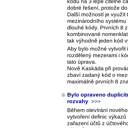
kódu na 3 lépe čitelné čá
dobré řešení, protože do
Další možností je využít
mezinárodního systému 
dlouhé kódy. Prvních 8 
kombinované nomenklatur
tak výhodně jeden kód v
Aby bylo možné vytvořit 
rozdělený mezerami i kó
tato úprava.
Nově Kaskáda při prová
zbaví zadaný kód o meze
maximálně prvních 8 zn
Bylo opraveno duplicit
rozvahy
>>>
Během otevírání nového
vytvoření definic výkazů
zařazení účtů z účtovéh