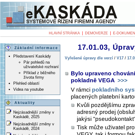
|
|
HLAVNÍ STRÁNKA
DEMOVERZE
E-DOKUMEN
17.01.03, Úprav
Základní informace
Představení Kaskády
Vyřešené úpravy dle verzí
/
V17
/
17.0
Pár pohledů na
uživatelské rozhraní
Bylo upraveno chování
Příklad z běžného
života firmy
pokladně VEGA
>>>
Přehled oblastí
V rámci
pokladního sy
Videa na youtube
placených platební karto
Aktuality
Kvůli pozdějšímu zpra
adresný prodej (obsluha
Nejzásadnější změny v
Kaskádě, 2025
jakýsi "pseudokontakt
Nejzásadnější změny v
Tisk může uživatel pr
Kaskádě, 2024
VEGY, tak i formou faktu