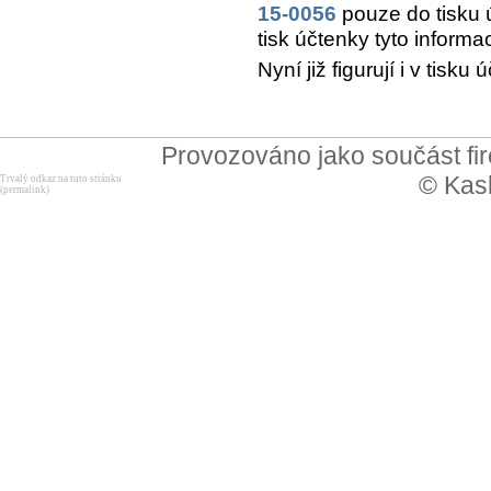
15-0056
pouze do tisku 
tisk účtenky tyto informa
Nyní již figurují i v tis
Provozováno jako součást f
© Kask
Trvalý odkaz na tuto stránku
(permalink)