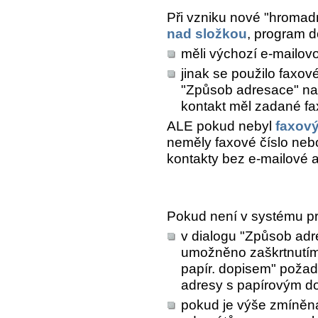
Při vzniku nové "hromadn
nad složkou
, program d
měli výchozí e-mailov
jinak se použilo faxové
"Způsob adresace" na 
kontakt měl zadané fa
ALE pokud nebyl
faxov
neměly faxové číslo nebo
kontakty bez e-mailové a
Pokud není v systému p
v dialogu "Způsob adre
umožněno zaškrtnutím 
papír. dopisem" požad
adresy s papírovým d
pokud je výše zmíněná 