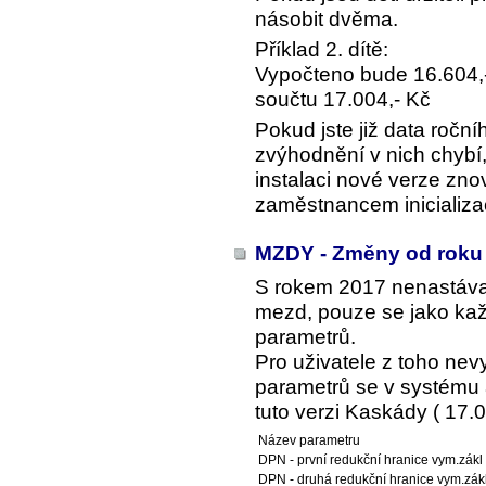
násobit dvěma.
Příklad 2. dítě:
Vypočteno bude 16.604,-
součtu 17.004,- Kč
Pokud jste již data roční
zvýhodnění v nich chybí, 
instalaci nové verze zno
zaměstnancem inicializa
MZDY - Změny od roku
S rokem 2017 nenastáva
mezd, pouze se jako kaž
parametrů.
Pro uživatele z toho ne
parametrů se v systému a
tuto verzi Kaskády ( 17.0
Název parametru
DPN - první redukční hranice vym.zákl
DPN - druhá redukční hranice vym.zák