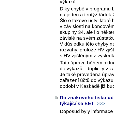
výkazů.
Díky chybě v programu b
na jeden a tentýž řádek 
Šlo o takové účty, které
v závislosti na koncovém
skupiny 34, ale i o někte
závislé na svém zůstatk
V důsledku této chyby 
rozvahy, protože HV zji
s HV zjištěným z výsled
Tato úprava během aktua
do výkazů - duplicity v z
Je také provedena úprav
zařazení účtů do výkazu 
období v Kaskádě již bu
Do znakového tisku úč
týkající se EET
>>>
Doposud byly informace