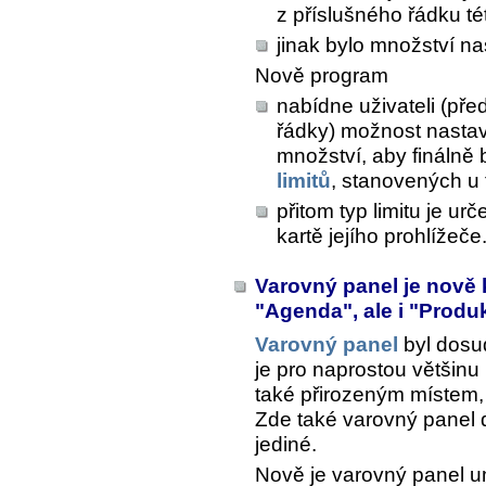
z příslušného řádku t
jinak bylo množství n
Nově program
nabídne uživateli (pře
řádky) možnost nastav
množství, aby finálně
limitů
, stanovených u 
přitom typ limitu je ur
kartě jejího prohlížeče
Varovný panel je nově 
"Agenda", ale i "Produ
Varovný panel
byl dosud
je pro naprostou většin
také přirozeným místem, 
Zde také varovný panel d
jediné.
Nově je varovný panel u