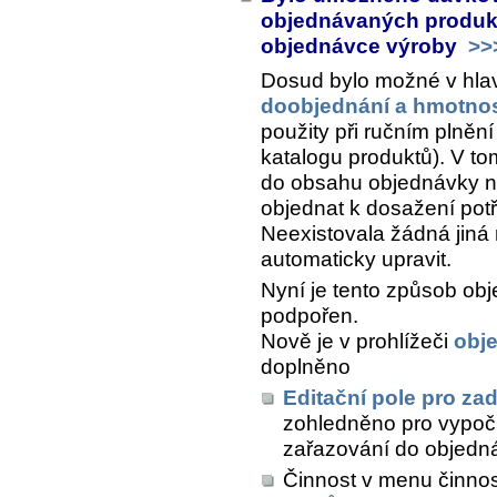
objednávaných produkt
objednávce výroby
>>
Dosud bylo možné v hla
doobjednání a hmotnos
použity při ručním plně
katalogu produktů). V to
do obsahu objednávky na
objednat k dosažení pot
Neexistovala žádná jiná 
automaticky upravit.
Nyní je tento způsob obj
podpořen.
Nově je v prohlížeči
obj
doplněno
Editační pole pro za
zohledněno pro vypočí
zařazování do objedn
Činnost v menu činno