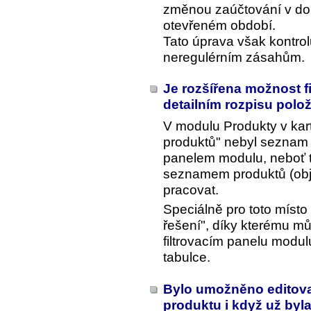
změnou zaúčtování v dok
otevřeném období.
Tato úprava však kontrol
neregulérním zásahům.
Je rozšířena možnost f
detailním rozpisu pol
V modulu Produkty v kart
produktů" nebyl seznam 
panelem modulu, neboť 
seznamem produktů (objek
pracovat.
Speciálně pro toto míst
řešení", díky kterému mů
filtrovacím panelu modulu
tabulce.
Bylo umožněno editovat
produktu i když už byla 