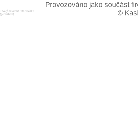
Provozováno jako součást f
© Kask
Trvalý odkaz na tuto stránku
(permalink)