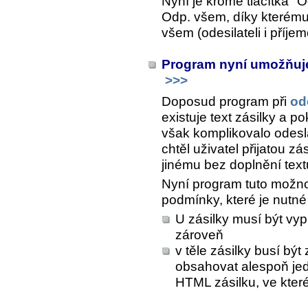
Nyní je kromě tlačítka "O
Odp. všem
, díky kterém
všem (odesilateli i příje
Program nyní umožňuje
>>>
Doposud program při
od
existuje text zásilky a p
však komplikovalo odeslá
chtěl uživatel přijatou z
jinému bez doplnění text
Nyní program tuto možnos
podmínky, které je nutné 
U zásilky musí být vyp
zároveň
v těle zásilky busí bý
obsahovat alespoň j
HTML zásilku, ve které 