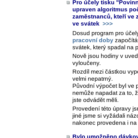
Pro účely tisku "Povin
upraven algoritmus poč
zaměstnanců, kteří ve
ve svátek
>>>
Dosud program pro účel
pracovní doby
započítá
svátek, který spadal na 
Nově jsou hodiny v uved
vyloučeny.
Rozdíl mezi částkou vy
velmi nepatrný.
Původní výpočet byl ve 
nemůže napadat za to, ž
jste odvádět měli.
Provedení této úpravy j
jiné jsme si vyžádali náz
nakonec provedena i na 
Bylo umožněno dávkov