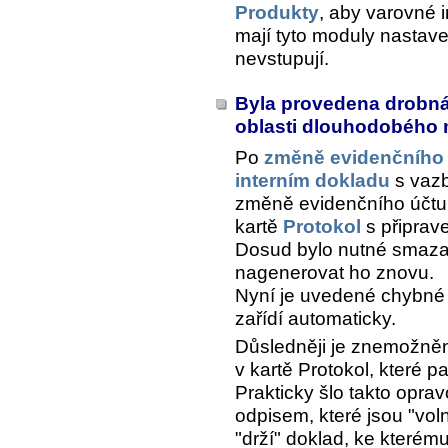
Produkty
, aby varovné i
mají tyto moduly nastav
nevstupují.
Byla provedena drobná 
oblasti dlouhodobého
Po
změně evidenčního 
interním dokladu
s vazb
změně evidenčního účtu
kartě
Protokol
s připrav
Dosud bylo nutné smazat
nagenerovat ho znovu.
Nyní je uvedené chybné
zařídí automaticky.
Důsledněji je znemožněn
v kartě
Protokol
, které p
Prakticky šlo takto opr
odpisem, které jsou "voln
"drží" doklad, ke kterém