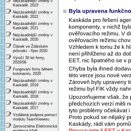
Nejzásadnější změny v
Kaskádě, 2023
Byla upravena funkčno
Nejzásadnější změny v
Kaskádě, 2022
Kaskáda pro řešení ag
Nejzásadnější změny v
komponenty, v nichž byla
Kaskádě, 2021
ověřovacího režimu. V d
Nejzásadnější změny v
ověřovacím režimu choval
Kaskádě, 2020
Vzhledem k tomu že k hl
Článek ve Ždárském
průvodci - říjen 2020
není přihlíženo až do do
Výročí 30 let firmy,
EET, nic špatného se v p
2020/06
Chyba byla ihned dodav
Fungování firmy během
koronaviru, 2020
této verze jsou nové ve
Nejzásadnější změny v
Zároveň byly upraveny ti
Kaskádě, 2019
režimu byl FIK vždy nah
Nejzásadnější změny v
Upozorňujeme však, že p
Kaskádě, 2018
předchozích verzí měli 
Nejzásadnější změny v
Kaskádě, 2017
tyto problémy očekávat i 
Vzdálená podpora pomocí
Proto pokud se nějaký pr
modulu TeamVieweru
Kaskády, rádi vám pom
Zprovozněna Elektronická
Provozujete-li EET v Ka
evidence tržeb