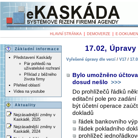
|
|
HLAVNÍ STRÁNKA
DEMOVERZE
E-DOKUMEN
17.02, Úpravy 
Základní informace
Představení Kaskády
Vyřešené úpravy dle verzí
/
V17
/
17.0
Pár pohledů na
uživatelské rozhraní
Bylo umožněno účtovat
Příklad z běžného
života firmy
dosud nešlo
>>>
Přehled oblastí
Do prohlížečů řádků něk
Videa na youtube
editační pole pro zadání
být účetní operace zaúčt
Aktuality
dokladů
Nejzásadnější změny v
Kaskádě, 2025
řádek bankovního výp
Nejzásadnější změny v
řádek pokladního dok
Kaskádě, 2024
prohlížeč jednořádko