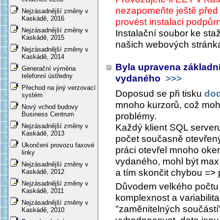
nezapomeňte ještě před i
Nejzásadnější změny v
Kaskádě, 2016
provést instalaci podpů
Nejzásadnější změny v
Instalační soubor ke staž
Kaskádě, 2015
našich webových strán
Nejzásadnější změny v
Kaskádě, 2014
Byla upravena základní
Generační výměna
telefonní ústředny
vydaného
>>>
Přechod na jiný verzovací
Doposud se při tisku
dod
systém
mnoho kurzorů, což mohl
Nový vchod budovy
Business Centrum
problémy.
Každý klient SQL serveru
Nejzásadnější změny v
Kaskádě, 2013
počet současně otevřený
Ukončení provozu faxové
práci otevřel mnoho oken 
linky
vydaného, mohl být max.
Nejzásadnější změny v
a tím skončit chybou =>
Kaskádě, 2012
Nejzásadnější změny v
Důvodem velkého počtu o
Kaskádě, 2011
komplexnost a variabilita
Nejzásadnější změny v
"zaměnitelných součástí"
Kaskádě, 2010