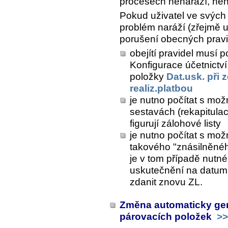
procesech nenaráží, není
Pokud uživatel ve svých
problém naráží (zřejmě u 
porušení obecných pravi
obejítí pravidel musí p
Konfigurace účetnictví
položky
Dat.usk. při 
realiz.platbou
je nutno počítat s mož
sestavách (rekapitula
figurují zálohové listy
je nutno počítat s mo
takového "znásilněnéh
je v tom případě nutné
uskutečnění na datum p
zdanit znovu ZL.
Změna automaticky gen
párovacích položek
>>