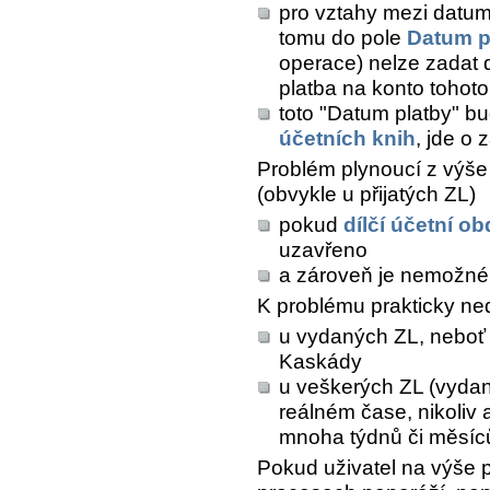
pro vztahy mezi datumy
tomu do pole
Datum p
operace) nelze zadat d
platba na konto tohoto
toto "Datum platby" b
účetních knih
, jde o
Problém plynoucí z výš
(obvykle u přijatých ZL)
pokud
dílčí účetní o
uzavřeno
a zároveň je nemožné 
K problému prakticky ne
u vydaných ZL, neboť ta
Kaskády
u veškerých ZL (vydaný
reálném čase, nikoliv
mnoha týdnů či měsíc
Pokud uživatel na výše 