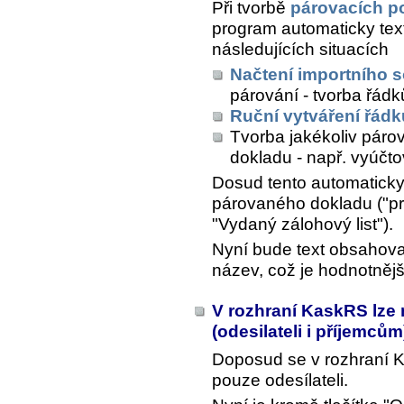
Při tvorbě
párovacích p
program automaticky tex
následujících situacích
Načtení importního 
párování - tvorba řád
Ruční vytváření řádk
Tvorba jakékoliv páro
dokladu - např. vyúčto
Dosud tento automaticky
párovaného dokladu ("pr
"Vydaný zálohový list").
Nyní bude text obsahova
název, což je hodnotnějš
V rozhraní KaskRS lze
(odesilateli i příjemců
Doposud se v rozhraní 
pouze odesílateli.