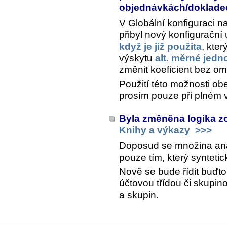
objednávkách/doklad
V Globální konfiguraci n
přibyl nový konfigurační
když je již použita
, kte
výskytu
alt. měrné jedn
změnit koeficient bez om
Použití této možnosti ob
prosím pouze při plném 
Byla změněna logika z
Knihy a výkazy
>>>
Doposud se množina analy
pouze tím, který synteti
Nově se bude řídit buďt
účtovou třídou či skupin
a skupin.