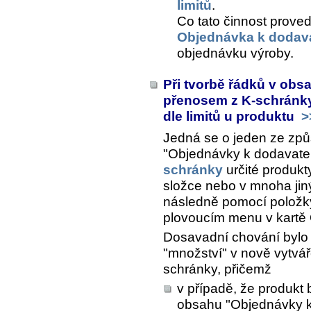
limitů
.
Co tato činnost proved
Objednávka k dodava
objednávku výroby.
Při tvorbě řádků v obs
přenosem z K-schránky
dle limitů u produktu
>
Jedná se o jeden ze zp
"Objednávky k dodavateli
schránky
určité produkt
složce nebo v mnoha jin
následně pomocí polož
plovoucím menu v kartě
Dosavadní chování bylo 
"množství" v nově vytvá
schránky, přičemž
v případě, že produkt 
obsahu "Objednávky k 