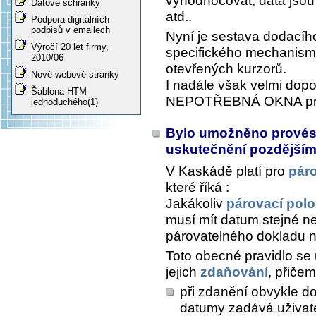
vyhodnocovat, data jsou
Datové schránky
atd..
Podpora digitálních
podpisů v emailech
Nyní je sestava dodacíh
Výročí 20 let firmy,
specifického mechanism
2010/06
otevřených kurzorů.
Nové webové stránky
I nadále však velmi do
Šablona HTM
NEPOTŘEBNÁ OKNA proh
jednoduchého(1)
Bylo umožněno provés
uskutečnění pozdějším,
V Kaskádě platí pro
pár
které říká :
Jakákoliv
párovací pol
musí mít datum stejné ne
párovatelného dokladu n
Toto obecné pravidlo se 
jejich
zdaňování
, přiče
při zdanění obvykle 
datumy zadává uživat