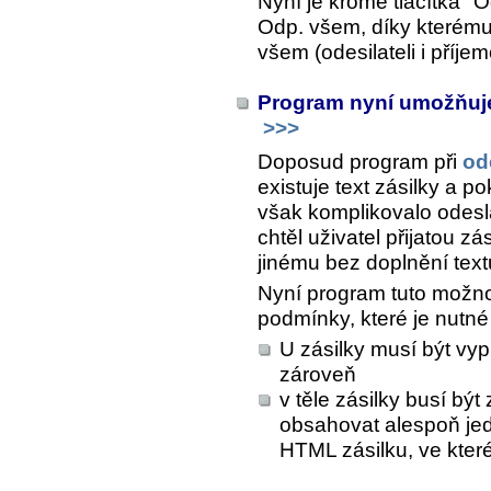
Nyní je kromě tlačítka "O
Odp. všem
, díky kterém
všem (odesilateli i příje
Program nyní umožňuje
>>>
Doposud program při
od
existuje text zásilky a p
však komplikovalo odeslá
chtěl uživatel přijatou z
jinému bez doplnění text
Nyní program tuto možnos
podmínky, které je nutné 
U zásilky musí být vyp
zároveň
v těle zásilky busí bý
obsahovat alespoň j
HTML zásilku, ve které 