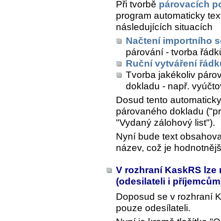
Při tvorbě
párovacích p
program automaticky tex
následujících situacích
Načtení importního 
párování - tvorba řád
Ruční vytváření řádk
Tvorba jakékoliv páro
dokladu - např. vyúčto
Dosud tento automaticky
párovaného dokladu ("pr
"Vydaný zálohový list").
Nyní bude text obsahova
název, což je hodnotnějš
V rozhraní KaskRS lze
(odesilateli i příjemců
Doposud se v rozhraní 
pouze odesílateli.