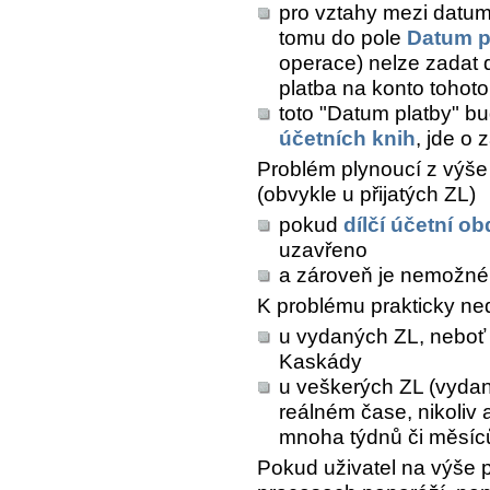
pro vztahy mezi datumy
tomu do pole
Datum p
operace) nelze zadat d
platba na konto tohoto
toto "Datum platby" b
účetních knih
, jde o
Problém plynoucí z výš
(obvykle u přijatých ZL)
pokud
dílčí účetní o
uzavřeno
a zároveň je nemožné 
K problému prakticky ne
u vydaných ZL, neboť ta
Kaskády
u veškerých ZL (vydaný
reálném čase, nikoliv
mnoha týdnů či měsíc
Pokud uživatel na výše 