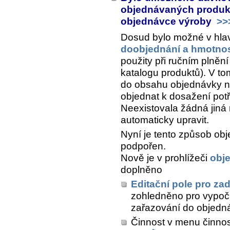
objednávaných produkt
objednávce výroby
>>
Dosud bylo možné v hla
doobjednání a hmotnos
použity při ručním plně
katalogu produktů). V to
do obsahu objednávky na
objednat k dosažení pot
Neexistovala žádná jiná 
automaticky upravit.
Nyní je tento způsob obj
podpořen.
Nově je v prohlížeči
obj
doplněno
Editační pole pro za
zohledněno pro vypočí
zařazování do objedn
Činnost v menu činno