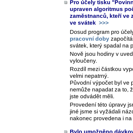
Pro účely tisku "Povin
upraven algoritmus poč
zaměstnanců, kteří ve
ve svátek
>>>
Dosud program pro účel
pracovní doby
započítá
svátek, který spadal na 
Nově jsou hodiny v uved
vyloučeny.
Rozdíl mezi částkou vy
velmi nepatrný.
Původní výpočet byl ve 
nemůže napadat za to, ž
jste odvádět měli.
Provedení této úpravy j
jiné jsme si vyžádali náz
nakonec provedena i na 
Bylo umožněno dávkov