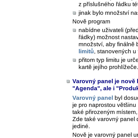
z příslušného řádku t
jinak bylo množství n
Nově program
nabídne uživateli (pře
řádky) možnost nastav
množství, aby finálně
limitů
, stanovených u 
přitom typ limitu je ur
kartě jejího prohlížeče
Varovný panel je nově 
"Agenda", ale i "Produ
Varovný panel
byl dosud
je pro naprostou většin
také přirozeným místem, 
Zde také varovný panel d
jediné.
Nově je varovný panel u