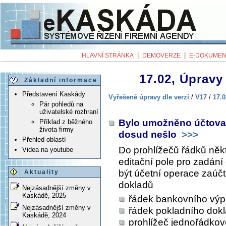
|
|
HLAVNÍ STRÁNKA
DEMOVERZE
E-DOKUMEN
17.02, Úpravy 
Základní informace
Představení Kaskády
Vyřešené úpravy dle verzí
/
V17
/
17.0
Pár pohledů na
uživatelské rozhraní
Bylo umožněno účtovat
Příklad z běžného
života firmy
dosud nešlo
>>>
Přehled oblastí
Do prohlížečů řádků něk
Videa na youtube
editační pole pro zadání
být účetní operace zaúčt
Aktuality
dokladů
Nejzásadnější změny v
Kaskádě, 2025
řádek bankovního výp
Nejzásadnější změny v
řádek pokladního dok
Kaskádě, 2024
prohlížeč jednořádko