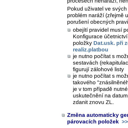
procesech nenaráží, není
Pokud uživatel ve svých
problém naráží (zřejmě u 
porušení obecných pravi
obejítí pravidel musí p
Konfigurace účetnictví
položky
Dat.usk. při 
realiz.platbou
je nutno počítat s mož
sestavách (rekapitula
figurují zálohové listy
je nutno počítat s mo
takového "znásilněnéh
je v tom případě nutné
uskutečnění na datum p
zdanit znovu ZL.
Změna automaticky gen
párovacích položek
>>