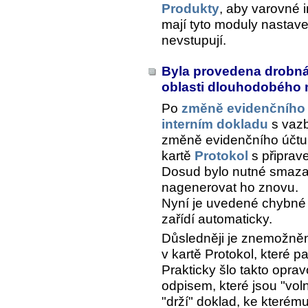
Produkty
, aby varovné i
mají tyto moduly nastav
nevstupují.
Byla provedena drobná 
oblasti dlouhodobého
Po
změně evidenčního 
interním dokladu
s vazb
změně evidenčního účtu
kartě
Protokol
s připrav
Dosud bylo nutné smazat
nagenerovat ho znovu.
Nyní je uvedené chybné
zařídí automaticky.
Důsledněji je znemožněn
v kartě
Protokol
, které p
Prakticky šlo takto opr
odpisem, které jsou "voln
"drží" doklad, ke kterém