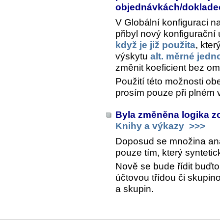
objednávkách/doklad
V Globální konfiguraci n
přibyl nový konfigurační
když je již použita
, kte
výskytu
alt. měrné jedn
změnit koeficient bez om
Použití této možnosti ob
prosím pouze při plném 
Byla změněna logika z
Knihy a výkazy
>>>
Doposud se množina analy
pouze tím, který synteti
Nově se bude řídit buďt
účtovou třídou či skupin
a skupin.