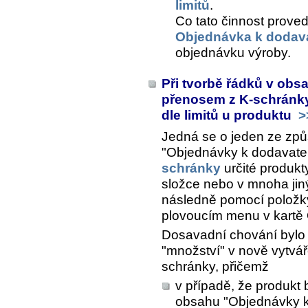
limitů
.
Co tato činnost proved
Objednávka k dodava
objednávku výroby.
Při tvorbě řádků v obs
přenosem z K-schránky
dle limitů u produktu
>
Jedná se o jeden ze zp
"Objednávky k dodavateli
schránky
určité produkt
složce nebo v mnoha jin
následně pomocí polož
plovoucím menu v kartě
Dosavadní chování bylo 
"množství" v nově vytvá
schránky, přičemž
v případě, že produkt 
obsahu "Objednávky k 