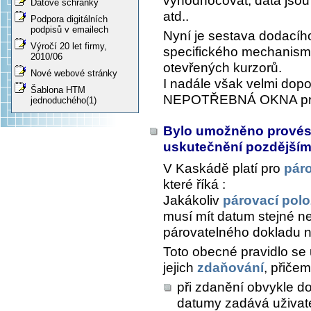
vyhodnocovat, data jsou
Datové schránky
atd..
Podpora digitálních
podpisů v emailech
Nyní je sestava dodacíh
Výročí 20 let firmy,
specifického mechanism
2010/06
otevřených kurzorů.
Nové webové stránky
I nadále však velmi do
Šablona HTM
NEPOTŘEBNÁ OKNA proh
jednoduchého(1)
Bylo umožněno provés
uskutečnění pozdějším,
V Kaskádě platí pro
pár
které říká :
Jakákoliv
párovací pol
musí mít datum stejné ne
párovatelného dokladu n
Toto obecné pravidlo se 
jejich
zdaňování
, přiče
při zdanění obvykle 
datumy zadává uživat