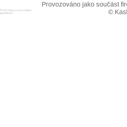
Provozováno jako součást f
© Kask
Trvalý odkaz na tuto stránku
(permalink)