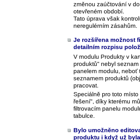
změnou zaúčtování v dok
otevřeném období.
Tato úprava však kontrol
neregulérním zásahům.
Je rozšířena možnost f
detailním rozpisu pol
V modulu Produkty v kart
produktů" nebyl seznam 
panelem modulu, neboť 
seznamem produktů (objek
pracovat.
Speciálně pro toto míst
řešení", díky kterému mů
filtrovacím panelu modulu
tabulce.
Bylo umožněno editovat
produktu i když už byla 