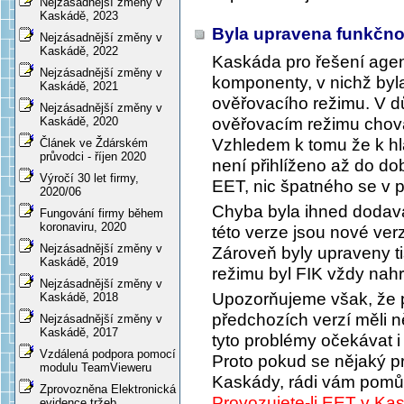
Nejzásadnější změny v
Kaskádě, 2023
Byla upravena funkčno
Nejzásadnější změny v
Kaskádě, 2022
Kaskáda pro řešení ag
Nejzásadnější změny v
komponenty, v nichž byla
Kaskádě, 2021
ověřovacího režimu. V d
Nejzásadnější změny v
ověřovacím režimu choval
Kaskádě, 2020
Vzhledem k tomu že k hl
Článek ve Ždárském
průvodci - říjen 2020
není přihlíženo až do do
Výročí 30 let firmy,
EET, nic špatného se v p
2020/06
Chyba byla ihned dodav
Fungování firmy během
koronaviru, 2020
této verze jsou nové ve
Nejzásadnější změny v
Zároveň byly upraveny ti
Kaskádě, 2019
režimu byl FIK vždy nah
Nejzásadnější změny v
Upozorňujeme však, že p
Kaskádě, 2018
předchozích verzí měli 
Nejzásadnější změny v
Kaskádě, 2017
tyto problémy očekávat i 
Vzdálená podpora pomocí
Proto pokud se nějaký pr
modulu TeamVieweru
Kaskády, rádi vám pom
Zprovozněna Elektronická
Provozujete-li EET v Ka
evidence tržeb