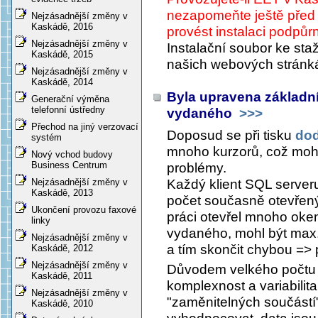
nezapomeňte ještě před i
Nejzásadnější změny v
Kaskádě, 2016
provést instalaci podpů
Nejzásadnější změny v
Instalační soubor ke staž
Kaskádě, 2015
našich webových strán
Nejzásadnější změny v
Kaskádě, 2014
Byla upravena základní
Generační výměna
telefonní ústředny
vydaného
>>>
Přechod na jiný verzovací
Doposud se při tisku
dod
systém
mnoho kurzorů, což mohl
Nový vchod budovy
Business Centrum
problémy.
Každý klient SQL serveru
Nejzásadnější změny v
Kaskádě, 2013
počet současně otevřený
Ukončení provozu faxové
práci otevřel mnoho oken 
linky
vydaného, mohl být max.
Nejzásadnější změny v
a tím skončit chybou =>
Kaskádě, 2012
Nejzásadnější změny v
Důvodem velkého počtu o
Kaskádě, 2011
komplexnost a variabilita
Nejzásadnější změny v
"zaměnitelných součástí"
Kaskádě, 2010