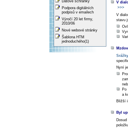
Datové schránky
V dial
>>>
Podpora digitálních
podpisů v emailech
V dial
Výročí 20 let firmy,
stavu
j
2010/06
Ovl
Nové webové stránky
Vyr
Var
Šablona HTM
jednoduchého(1)
Mzdová
Srážk
specifi
Nyní j
Pro
zam
neb
Po 
a k
Bližší
Byl up
Dosud 
položka