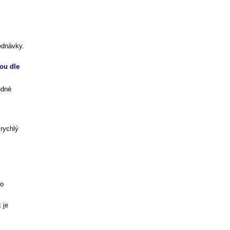
ednávky.
ou dle
edné
rychlý
 o
 je