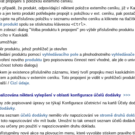
vat propojení s položkou externího ceníku.
v případě, že produkt, odpovídající některé položce externího ceníku, již v K
e a jen tento produkt potřebujete propojit s položkou v ext. ceníku, pak posta
cujete na příslušnou položku v seznamu externího ceníku a kliknete na tlačít
it produkt
spolu se stisknutou klávesou
<Ctrl>
.
m zobrazí dialog "Volba produktu k propojení" pro výběr příslušného produktu
jícího v Kaskádě.
 umožňuje:
ěr produktu, jehož prohlížeč je otevřen
ledání produktu pomocí
vyhledávacího pole
a plnohodnotného
vyhledávače
voření nového
produktu
(pro popisovanou činnost není vhodné, ale jde o univ
kčnost tohoto dialogu)
kem je existence příslušného záznamu, který tvoří propojku mezi kaskádním
tem a položkou v externím ceníku. Toto propojení je vidět v prohlížeči produk
alší /
Cizí údaje
.
ealizována některá vylepšení v oblasti konfigurace účelů dodávky
>>>
y zde popisované úpravy se týkají Konfigurace účetnictví na kartě
Účely dod
 dodávky
.
 na seznam
účelů dodávky
nemělo vliv napozicování ve
stromě druhů dok
 toto napozicování vliv mít bude. Umožní to tak omezit seznam účelů dodávk
jsou určeny pro použití v napozicovaném druhu dokladu.
přístupněny nové akce na plovoucím menu, které vyvoláte stiskem pravého tl