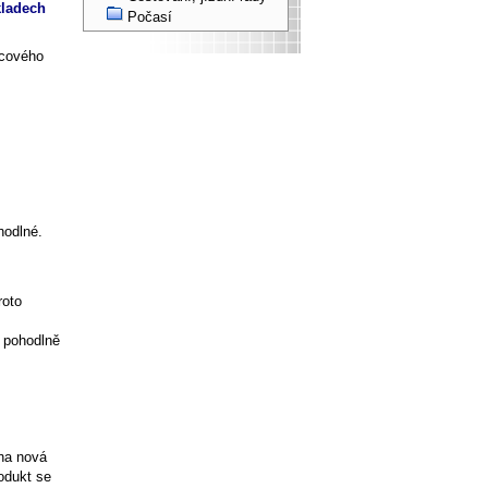
kladech
Počasí
ncového
hodlné.
roto
i pohodlně
na nová
rodukt se