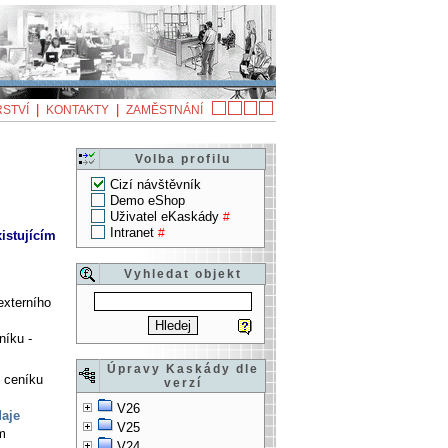
|
|
STVÍ
KONTAKTY
ZAMĚSTNÁNÍ
Volba profilu
Cizí návštěvník
Demo eShop
Uživatel eKaskády
#
Intranet
#
istujícím
Vyhledat objekt
externího
níku -
Úpravy Kaskády dle
o ceníku
verzí
V26
daje
V25
ím
V24