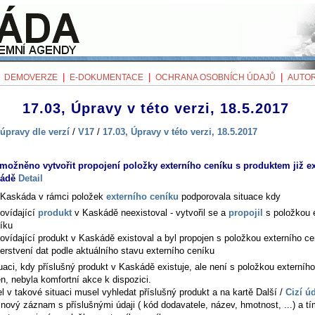
|
|
|
|
DEMOVERZE
E-DOKUMENTACE
OCHRANA OSOBNÍCH ÚDAJŮ
AUTOR
17.03, Úpravy v této verzi, 18.5.2017
úpravy dle verzí
/
V17
/
17.03, Úpravy v této verzi, 18.5.2017
možněno vytvořit propojení položky externího ceníku s produktem již ex
kádě
Detail
Kaskáda v rámci položek
externího ceníku
podporovala situace kdy
ovídající
produkt
v Kaskádě neexistoval - vytvořil se a
propojil
s položkou 
íku
ovídající produkt v Kaskádě existoval a byl propojen s položkou externího ce
erstvení dat podle aktuálního stavu externího ceníku
uaci, kdy příslušný produkt v Kaskádě existuje, ale není s položkou externíh
n, nebyla komfortní akce k dispozici.
el v takové situaci musel vyhledat příslušný produkt a na kartě
Další /
Cizí ú
 nový záznam s příslušnými údaji ( kód dodavatele, název, hmotnost, ...) a t