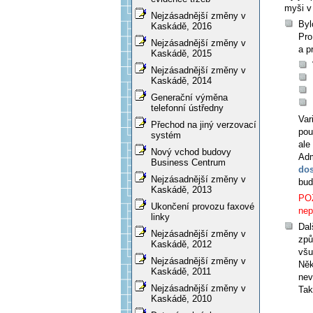
myši v
Nejzásadnější změny v
Byl
Kaskádě, 2016
Pro
Nejzásadnější změny v
a p
Kaskádě, 2015
Nejzásadnější změny v
Kaskádě, 2014
Generační výměna
telefonní ústředny
Var
Přechod na jiný verzovací
pou
systém
ale
Nový vchod budovy
Adm
Business Centrum
dos
Nejzásadnější změny v
bud
Kaskádě, 2013
POZ
Ukončení provozu faxové
nep
linky
Dal
Nejzásadnější změny v
způ
Kaskádě, 2012
všu
Nejzásadnější změny v
Něk
Kaskádě, 2011
nev
Nejzásadnější změny v
Tak
Kaskádě, 2010