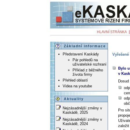
HLAVNÍ STRÁNKA
Základní informace
Představení Kaskády
Vyřešené 
Pár pohledů na
uživatelské rozhraní
Bylo u
Příklad z běžného
v Kas
života firmy
Přehled oblastí
Dosud 
Videa na youtube
odp
cen
odp
Aktuality
obč
Nejzásadnější změny v
Pro sit
Kaskádě, 2025
propoje
Nejzásadnější změny v
Uživat
Kaskádě, 2024
založit