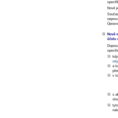
specif
Nově je
Součas
neprov
Úpravo
Nově m
účelu
Dopos
specifi
kdy
obj
a k
pře
v t
s a
slo
tyt
nal