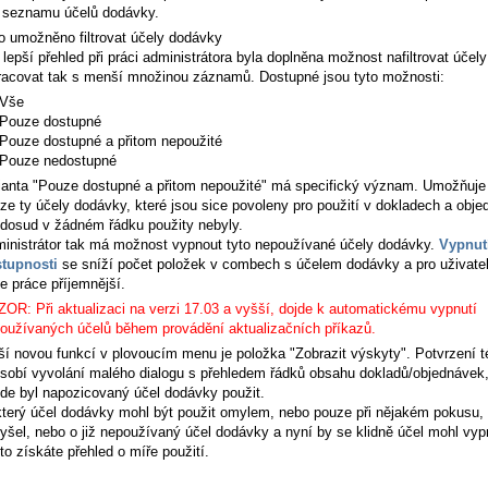
 seznamu účelů dodávky.
o umožněno filtrovat účely dodávky
 lepší přehled při práci administrátora byla doplněna možnost nafiltrovat účel
racovat tak s menší množinou záznamů. Dostupné jsou tyto možnosti:
Vše
Pouze dostupné
Pouze dostupné a přitom nepoužité
Pouze nedostupné
ianta
"Pouze dostupné a přitom nepoužité"
má specifický význam. Umožňuje 
ze ty účely dodávky, které jsou sice povoleny pro použití v dokladech a obj
 dosud v žádném řádku použity nebyly.
inistrátor tak má možnost vypnout tyto nepoužívané účely dodávky.
Vypnut
tupnosti
se sníží počet položek v combech s účelem dodávky a pro uživatel
e práce příjemnější.
OR: Při aktualizaci na verzi 17.03 a vyšší, dojde k automatickému vypnutí
oužívaných účelů během provádění aktualizačních příkazů.
ší novou funkcí v plovoucím menu je položka "Zobrazit výskyty". Potvrzení t
sobí vyvolání malého dialogu s přehledem řádků obsahu dokladů/objednávek
de byl napozicovaný účel dodávky použit.
terý účel dodávky mohl být použit omylem, nebo pouze při nějakém pokusu, 
yšel, nebo o již nepoužívaný účel dodávky a nyní by se klidně účel mohl vyp
to získáte přehled o míře použití.