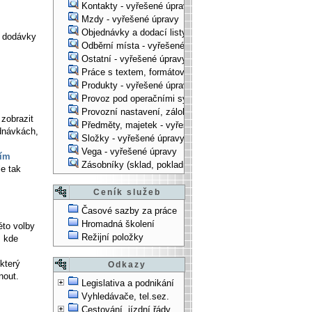
Kontakty - vyřešené úpravy
Mzdy - vyřešené úpravy
Objednávky a dodací listy - vyřešené úpravy
y dodávky
Odběrní místa - vyřešené úpravy
Ostatní - vyřešené úpravy
Práce s textem, formátování, ... - vyřešené úpravy
Produkty - vyřešené úpravy
Provoz pod operačními systémy, technologické věci - vy
Provozní nastavení, zálohování, instalace, ... - vyřešen
zobrazit
Předměty, majetek - vyřešené úpravy
ednávkách,
Složky - vyřešené úpravy
Vega - vyřešené úpravy
ím
Zásobníky (sklad, pokladna, bank. účet) - vyřešené úpra
e tak
Ceník služeb
Časové sazby za práce
Hromadná školení
éto volby
Režijní položky
, kde
který
Odkazy
nout.
Legislativa a podnikání
Vyhledávače, tel.sez.
Cestování, jízdní řády