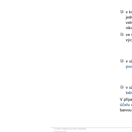
v k
jed
vel
nik
ve 
výc
v u
pod
v u
tab
V příp
účelu
barvou
Trvalý odkaz na tuto stránku
(permalink)