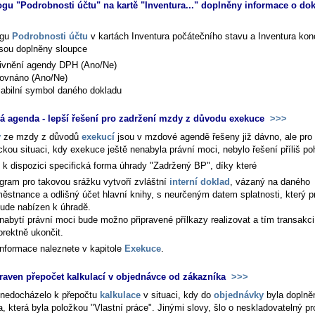
ogu "Podrobnosti účtu" na kartě "Inventura..." doplněny informace o do
ogu
Podrobnosti účtu
v kartách
Inventura počátečního stavu
a
Inventura ko
sou doplněny sloupce
ivnění agendy DPH (Ano/Ne)
ovnáno (Ano/Ne)
iabilní symbol daného dokladu
 agenda - lepší řešení pro zadržení mzdy z důvodu exekuce
>>>
y
ze mzdy z důvodů
exekucí
jsou v mzdové agendě řešeny již dávno, ale pro
ckou situaci, kdy exekuce ještě nenabyla právní moci, nebylo řešení příliš po
e k dispozici specifická forma úhrady "Zadržený BP", díky které
gram pro takovou srážku vytvoří zvláštní
interní doklad
, vázaný na daného
ěstnance a odlišný účet hlavní knihy, s neurčeným datem splatnosti, který p
ude nabízen k úhradě.
nabytí právní moci bude možno připravené přílkazy realizovat a tím transakc
orektně ukončit.
 informace naleznete v kapitole
Exekuce
.
raven přepočet kalkulací v objednávce od zákazníka
>>>
nedocházelo k přepočtu
kalkulace
v situaci, kdy do
objednávky
byla doplně
, která byla položkou "Vlastní práce". Jinými slovy, šlo o neskladovatelný p