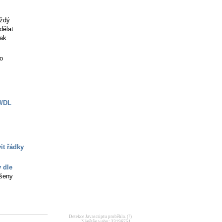
aždý
dělat
pak
do
J/DL
it řádky
 dle
išeny
Detekce Javascriptu proběhla.
(?)
Návštěv webu: 33196751.