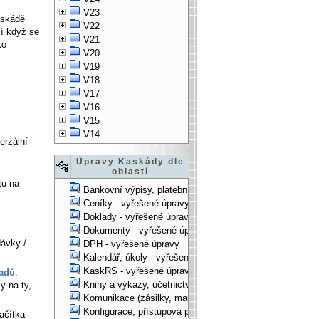
V23
askádě
V22
čí když se
V21
ko
V20
V19
V18
V17
V16
V15
V14
erzální
Úpravy Kaskády dle
oblastí
tu na
Bankovní výpisy, platební příkazy - vyřešené úpravy
Ceníky - vyřešené úpravy
Doklady - vyřešené úpravy
Dokumenty - vyřešené úpravy
ávky /
DPH - vyřešené úpravy
Kalendář, úkoly - vyřešené úpravy
KaskRS - vyřešené úpravy
ladů
.
Knihy a výkazy, účetnictví - vyřešené úpravy
y na ty,
Komunikace (zásilky, mail-systém, ...) - vyřešené úpravy
Konfigurace, přístupová práva, ... - vyřešené úpravy
ačítka