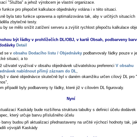
ikací "Služba" a jehož výrobcem je vlastní organizace.
 funkce pro přepočet kalkulace objednávky volána i v této situaci.
ně byla tato funkce upravena a optimalizována tak, aby v určitých situacích
áděla zbytečné testy.
u by se mělo snížit zatížení serveru a zvýšit rychlost přepočtu kalkulace obj
ohou být řádky v prohlížečích DL/OBJ, v kartě Obsah, podbarveny barv
 dodávky
Detail
ud se v
obsahu Dodacího listu / Objednávky
podbarvovaly řádky pouze v j
cké situaci, a to
ž uživatel využíval v obsahu objednávek uživatelskou preferenci
V obsahu
ednávek nabídnout přímý záznam do DL
,
dyž v dané objednávce skutečně byl v daném okamžiku určen cílový DL pro "
nos",
om případě byly podbarveny ty řádky, které již v cílovém DL figurovaly.
Nyní
ktualizací Kaskády bude rozšířena struktura tabulky s definicí účelu dodávek
upec, který určuje barvu příslušného účelu
o barvy budou při aktualizaci přednastaveny na určité výchozí hodnoty tak, jak
adili vývojáři Kaskády