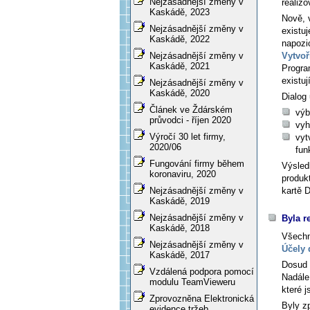
Nejzásadnější změny v
realizo
Kaskádě, 2023
Nově, 
Nejzásadnější změny v
existuj
Kaskádě, 2022
napozi
Vytvoř
Nejzásadnější změny v
Kaskádě, 2021
Progra
existu
Nejzásadnější změny v
Kaskádě, 2020
Dialog
Článek ve Ždárském
výb
průvodci - říjen 2020
vyh
Výročí 30 let firmy,
vyt
2020/06
fun
Fungování firmy během
Výsled
koronaviru, 2020
produk
kartě
D
Nejzásadnější změny v
Kaskádě, 2019
Nejzásadnější změny v
Byla r
Kaskádě, 2018
Všechn
Nejzásadnější změny v
Účely
Kaskádě, 2017
Dosud
Vzdálená podpora pomocí
Nadále
modulu TeamVieweru
které 
Zprovozněna Elektronická
Byly z
evidence tržeb