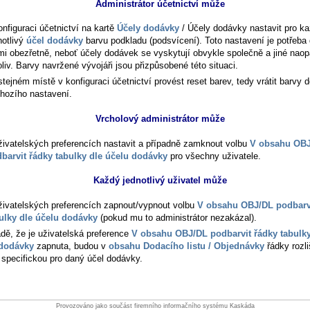
Administrátor účetnictví může
onfiguraci účetnictví na kartě
Účely dodávky
/ Účely dodávky
nastavit pro k
notlivý
účel dodávky
barvu podkladu (podsvícení). Toto nastavení je potřeba 
mi obezřetně, neboť účely dodávek se vyskytují obvykle společně a jiné nao
oliv. Barvy navržené vývojáři jsou přizpůsobené této situaci.
stejném místě v konfiguraci účetnictví provést reset barev, tedy vrátit barvy 
hozího nastavení.
Vrcholový administrátor může
živatelských preferencích nastavit a případně zamknout volbu
V obsahu OB
barvit řádky tabulky dle účelu dodávky
pro všechny uživatele.
Každý jednotlivý uživatel může
živatelských preferencích zapnout/vypnout volbu
V obsahu OBJ/DL podbarv
ulky dle účelu dodávky
(pokud mu to administrátor nezakázal).
adě, že je uživatelská preference
V obsahu OBJ/DL podbarvit řádky tabulky
 dodávky
zapnuta, budou v
obsahu Dodacího listu / Objednávky
řádky rozl
 specifickou pro daný účel dodávky.
Provozováno jako součást firemního informačního systému Kaskáda