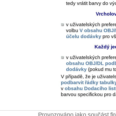
tedy vrátit barvy do v
Vrcholo
v uživatelských prefe
volbu
V obsahu OBJ/D
účelu dodávky
pro vš
Každý je
v uživatelských prefe
obsahu OBJ/DL podba
dodávky
(pokud mu to
V případě, že je uživate
podbarvit řádky tabulk
v
obsahu Dodacího list
barvou specifickou pro 
Provozováno jako součást f