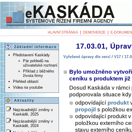
|
|
HLAVNÍ STRÁNKA
DEMOVERZE
E-DOKUMEN
17.03.01, Úprav
Základní informace
Představení Kaskády
Vyřešené úpravy dle verzí
/
V17
/
17.0
Pár pohledů na
uživatelské rozhraní
Bylo umožněno vytvořit
Příklad z běžného
života firmy
ceníku s produktem již
Přehled oblastí
Dosud Kaskáda v rámci
Videa na youtube
podporovala situace kdy
Aktuality
odpovídající
produkt
v
propojil
s položkou ex
Nejzásadnější změny v
Kaskádě, 2025
odpovídající produkt v
Nejzásadnější změny v
položkou externího cen
Kaskádě, 2024
stavu externího ceník