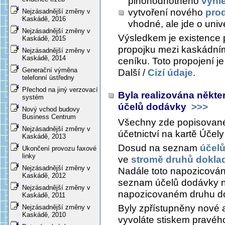
plnohodnotného
vyhl
vytvoření nového
pro
Nejzásadnější změny v
Kaskádě, 2016
vhodné, ale jde o univ
Nejzásadnější změny v
Výsledkem je existence 
Kaskádě, 2015
propojku mezi kaskádní
Nejzásadnější změny v
Kaskádě, 2014
ceníku. Toto propojení je
Generační výměna
Další /
Cizí údaje
.
telefonní ústředny
Přechod na jiný verzovací
Byla realizována někter
systém
účelů dodávky
>>>
Nový vchod budovy
Business Centrum
Všechny zde popisované 
Nejzásadnější změny v
účetnictví na kartě
Účely
Kaskádě, 2013
Dosud na seznam
účel
Ukončení provozu faxové
linky
ve
stromě druhů dokla
Nejzásadnější změny v
Nadále toto napozicování
Kaskádě, 2012
seznam účelů dodávky na 
Nejzásadnější změny v
napozicovaném druhu d
Kaskádě, 2011
Byly zpřístupněny nové 
Nejzásadnější změny v
Kaskádě, 2010
vyvoláte stiskem pravéh