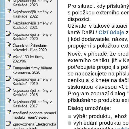
Nejzásadnější změny v
Pro situaci, kdy příslušn
Kaskádě, 2023
s položkou externího cen
Nejzásadnější změny v
Kaskádě, 2022
dispozici.
Nejzásadnější změny v
Uživatel v takové situac
Kaskádě, 2021
kartě
Další /
Cizí údaje
z
Nejzásadnější změny v
( kód dodavatele, název, 
Kaskádě, 2020
propojení s položkou ext
Článek ve Ždárském
průvodci - říjen 2020
Nově, v případě, že prod
Výročí 30 let firmy,
externího ceníku, již v K
2020/06
potřebujete propojit s po
Fungování firmy během
koronaviru, 2020
se napozicujete na přís
ceníku a kliknete na tlač
Nejzásadnější změny v
Kaskádě, 2019
stisknutou klávesou
<Ct
Nejzásadnější změny v
Program zobrazí dialog "
Kaskádě, 2018
příslušného produktu exi
Nejzásadnější změny v
Kaskádě, 2017
Dialog umožňuje:
Vzdálená podpora pomocí
výběr produktu, jehož 
modulu TeamVieweru
vyhledání produktu p
Zprovozněna Elektronická
evidence tržeb