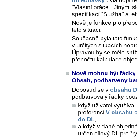
objednávky
byla doplně
"Vlastní práce". Jinými s
specifikací "Služba" a j
Nově je funkce pro přepo
této situaci.
Současně byla tato funk
v určitých situacích nep
Úpravou by se mělo snížit
přepočtu kalkulace obje
Nově mohou být řádky v
Obsah, podbarveny ba
Doposud se v
obsahu D
podbarvovaly řádky pouze
když uživatel využíva
preferenci
V obsahu 
do DL
,
a když v dané objedn
určen cílový DL pro "r