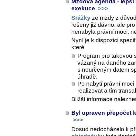
Mzdová agenda - lepší
exekuce
>>>
Srážky
ze mzdy z důvo
řešeny již dávno, ale pro
nenabyla právní moci, ne
Nyní je k dispozici spec
které
Program pro takovou s
vázaný na daného zamě
s neurčeným datem spl
úhradě.
Po nabytí právní moci
realizovat a tím trans
Bližší informace nalezne
Byl upraven přepočet k
>>>
Dosud nedocházelo k p