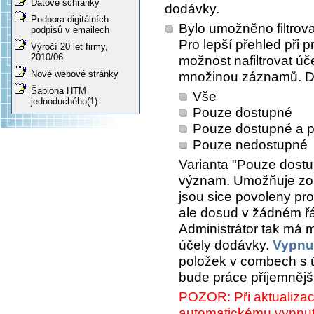
Datové schránky
dodávky.
Podpora digitálních
Bylo umožněno filtrov
podpisů v emailech
Pro lepší přehled při 
Výročí 20 let firmy,
2010/06
možnost nafiltrovat ú
Nové webové stránky
množinou záznamů. Do
Šablona HTM
Vše
jednoduchého(1)
Pouze dostupné
Pouze dostupné a p
Pouze nedostupné
Varianta
"Pouze dostu
význam. Umožňuje zobr
jsou sice povoleny pr
ale dosud v žádném řá
Administrátor tak má 
účely dodávky.
Vypnu
položek v combech s ú
bude práce příjemnějš
POZOR: Při aktualizaci
automatickému vypnu