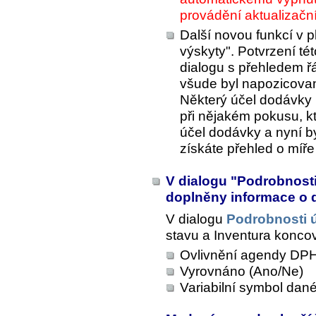
provádění aktualizačn
Další novou funkcí v 
výskyty". Potvrzení té
dialogu s přehledem 
všude byl napozicovan
Některý účel dodávky
při nějakém pokusu, k
účel dodávky a nyní by
získáte přehled o míře 
V dialogu "Podrobnosti 
doplněny informace o
V dialogu
Podrobnosti 
stavu
a
Inventura konco
Ovlivnění agendy DPH
Vyrovnáno (Ano/Ne)
Variabilní symbol dan