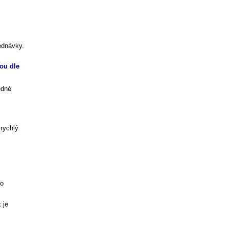
ednávky.
ou dle
edné
rychlý
 o
 je