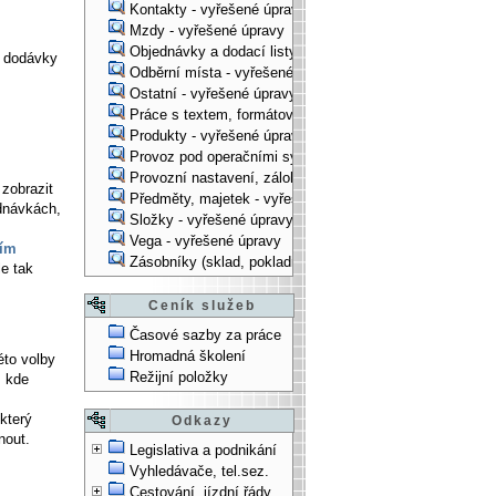
Kontakty - vyřešené úpravy
Mzdy - vyřešené úpravy
Objednávky a dodací listy - vyřešené úpravy
y dodávky
Odběrní místa - vyřešené úpravy
Ostatní - vyřešené úpravy
Práce s textem, formátování, ... - vyřešené úpravy
Produkty - vyřešené úpravy
Provoz pod operačními systémy, technologické věci - vy
Provozní nastavení, zálohování, instalace, ... - vyřešen
zobrazit
Předměty, majetek - vyřešené úpravy
ednávkách,
Složky - vyřešené úpravy
Vega - vyřešené úpravy
ím
Zásobníky (sklad, pokladna, bank. účet) - vyřešené úpra
e tak
Ceník služeb
Časové sazby za práce
Hromadná školení
éto volby
Režijní položky
, kde
který
Odkazy
nout.
Legislativa a podnikání
Vyhledávače, tel.sez.
Cestování, jízdní řády