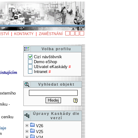
|
|
STVÍ
KONTAKTY
ZAMĚSTNÁNÍ
Volba profilu
Cizí návštěvník
Demo eShop
Uživatel eKaskády
#
Intranet
#
istujícím
Vyhledat objekt
externího
níku -
Úpravy Kaskády dle
o ceníku
verzí
V26
daje
V25
ím
V24