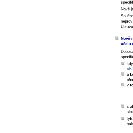
specif
Nově je
Součas
neprov
Úpravo
Nově m
účelu
Dopos
specifi
kdy
obj
a k
pře
v t
s a
slo
tyt
nal