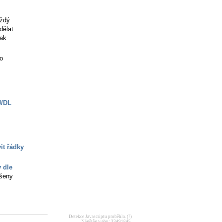
aždý
dělat
pak
do
J/DL
it řádky
 dle
išeny
Detekce Javascriptu proběhla.
(?)
Návštěv webu: 33491845.