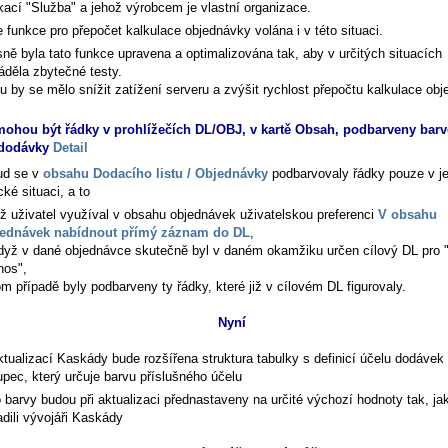
ikací "Služba" a jehož výrobcem je vlastní organizace.
 funkce pro přepočet kalkulace objednávky volána i v této situaci.
ně byla tato funkce upravena a optimalizována tak, aby v určitých situacích
áděla zbytečné testy.
u by se mělo snížit zatížení serveru a zvýšit rychlost přepočtu kalkulace obj
ohou být řádky v prohlížečích DL/OBJ, v kartě Obsah, podbarveny barv
 dodávky
Detail
ud se v
obsahu Dodacího listu / Objednávky
podbarvovaly řádky pouze v j
cké situaci, a to
ž uživatel využíval v obsahu objednávek uživatelskou preferenci
V obsahu
ednávek nabídnout přímý záznam do DL
,
dyž v dané objednávce skutečně byl v daném okamžiku určen cílový DL pro "
nos",
om případě byly podbarveny ty řádky, které již v cílovém DL figurovaly.
Nyní
ktualizací Kaskády bude rozšířena struktura tabulky s definicí účelu dodávek
upec, který určuje barvu příslušného účelu
o barvy budou při aktualizaci přednastaveny na určité výchozí hodnoty tak, jak
adili vývojáři Kaskády