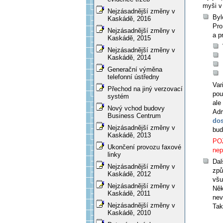
myši v
Nejzásadnější změny v
Byl
Kaskádě, 2016
Pro
Nejzásadnější změny v
a p
Kaskádě, 2015
Nejzásadnější změny v
Kaskádě, 2014
Generační výměna
telefonní ústředny
Var
Přechod na jiný verzovací
pou
systém
ale
Nový vchod budovy
Adm
Business Centrum
dos
Nejzásadnější změny v
bud
Kaskádě, 2013
POZ
Ukončení provozu faxové
nep
linky
Dal
Nejzásadnější změny v
způ
Kaskádě, 2012
všu
Nejzásadnější změny v
Něk
Kaskádě, 2011
nev
Nejzásadnější změny v
Tak
Kaskádě, 2010