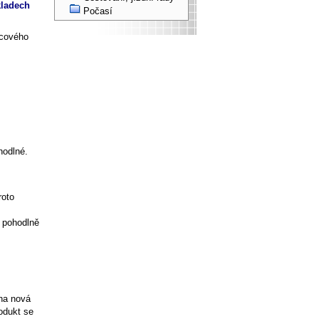
kladech
Počasí
ncového
hodlné.
roto
i pohodlně
na nová
rodukt se