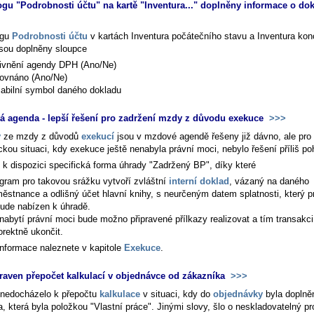
ogu "Podrobnosti účtu" na kartě "Inventura..." doplněny informace o do
ogu
Podrobnosti účtu
v kartách
Inventura počátečního stavu
a
Inventura ko
sou doplněny sloupce
ivnění agendy DPH (Ano/Ne)
ovnáno (Ano/Ne)
iabilní symbol daného dokladu
 agenda - lepší řešení pro zadržení mzdy z důvodu exekuce
>>>
y
ze mzdy z důvodů
exekucí
jsou v mzdové agendě řešeny již dávno, ale pro
ckou situaci, kdy exekuce ještě nenabyla právní moci, nebylo řešení příliš po
e k dispozici specifická forma úhrady "Zadržený BP", díky které
gram pro takovou srážku vytvoří zvláštní
interní doklad
, vázaný na daného
ěstnance a odlišný účet hlavní knihy, s neurčeným datem splatnosti, který p
ude nabízen k úhradě.
nabytí právní moci bude možno připravené přílkazy realizovat a tím transakc
orektně ukončit.
 informace naleznete v kapitole
Exekuce
.
raven přepočet kalkulací v objednávce od zákazníka
>>>
nedocházelo k přepočtu
kalkulace
v situaci, kdy do
objednávky
byla doplně
, která byla položkou "Vlastní práce". Jinými slovy, šlo o neskladovatelný p