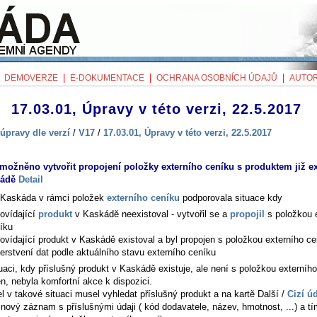
|
|
|
|
DEMOVERZE
E-DOKUMENTACE
OCHRANA OSOBNÍCH ÚDAJŮ
AUTOR
17.03.01, Úpravy v této verzi, 22.5.2017
úpravy dle verzí
/
V17
/
17.03.01, Úpravy v této verzi, 22.5.2017
možněno vytvořit propojení položky externího ceníku s produktem již ex
kádě
Detail
Kaskáda v rámci položek
externího ceníku
podporovala situace kdy
ovídající
produkt
v Kaskádě neexistoval - vytvořil se a
propojil
s položkou 
íku
ovídající produkt v Kaskádě existoval a byl propojen s položkou externího ce
erstvení dat podle aktuálního stavu externího ceníku
uaci, kdy příslušný produkt v Kaskádě existuje, ale není s položkou externíh
n, nebyla komfortní akce k dispozici.
el v takové situaci musel vyhledat příslušný produkt a na kartě
Další /
Cizí ú
 nový záznam s příslušnými údaji ( kód dodavatele, název, hmotnost, ...) a t