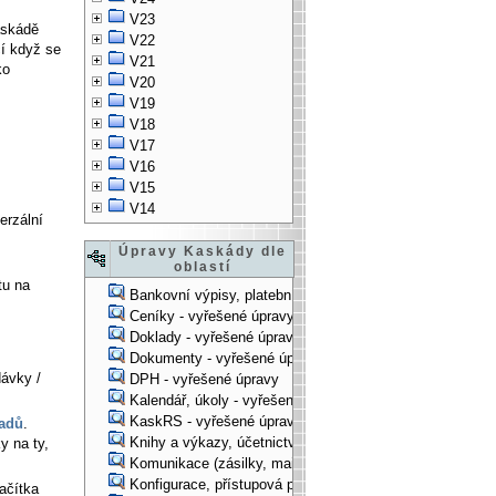
V23
askádě
V22
čí když se
V21
ko
V20
V19
V18
V17
V16
V15
V14
erzální
Úpravy Kaskády dle
oblastí
tu na
Bankovní výpisy, platební příkazy - vyřešené úpravy
Ceníky - vyřešené úpravy
Doklady - vyřešené úpravy
Dokumenty - vyřešené úpravy
ávky /
DPH - vyřešené úpravy
Kalendář, úkoly - vyřešené úpravy
KaskRS - vyřešené úpravy
ladů
.
Knihy a výkazy, účetnictví - vyřešené úpravy
y na ty,
Komunikace (zásilky, mail-systém, ...) - vyřešené úpravy
Konfigurace, přístupová práva, ... - vyřešené úpravy
ačítka