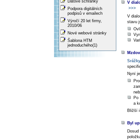
Datové schránky
V dial
>>>
Podpora digitálních
podpisů v emailech
V dial
Výročí 20 let firmy,
stavu
j
2010/06
Ovl
Nové webové stránky
Vyr
Var
Šablona HTM
jednoduchého(1)
Mzdová
Srážk
specifi
Nyní j
Pro
zam
neb
Po 
a k
Bližší
Byl up
Dosud 
položka