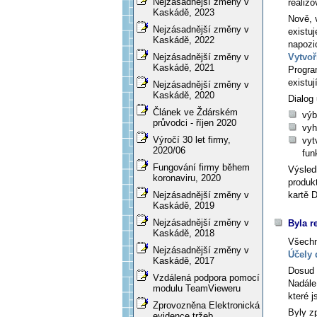
Nejzásadnější změny v
realizo
Kaskádě, 2023
Nově, 
Nejzásadnější změny v
existuj
Kaskádě, 2022
napozi
Vytvoř
Nejzásadnější změny v
Kaskádě, 2021
Progra
existu
Nejzásadnější změny v
Kaskádě, 2020
Dialog
Článek ve Ždárském
výb
průvodci - říjen 2020
vyh
Výročí 30 let firmy,
vyt
2020/06
fun
Fungování firmy během
Výsled
koronaviru, 2020
produk
kartě
D
Nejzásadnější změny v
Kaskádě, 2019
Nejzásadnější změny v
Byla r
Kaskádě, 2018
Všechn
Nejzásadnější změny v
Účely
Kaskádě, 2017
Dosud
Vzdálená podpora pomocí
Nadále
modulu TeamVieweru
které 
Zprovozněna Elektronická
Byly z
evidence tržeb