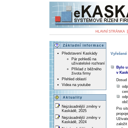
HLAVNÍ STRÁNKA
Základní informace
Představení Kaskády
Vyřešené 
Pár pohledů na
uživatelské rozhraní
Bylo u
Příklad z běžného
v Kas
života firmy
Přehled oblastí
Dosud 
Videa na youtube
odp
cen
odp
Aktuality
obč
Nejzásadnější změny v
Pro sit
Kaskádě, 2025
propoje
Nejzásadnější změny v
Uživat
Kaskádě, 2024
založit