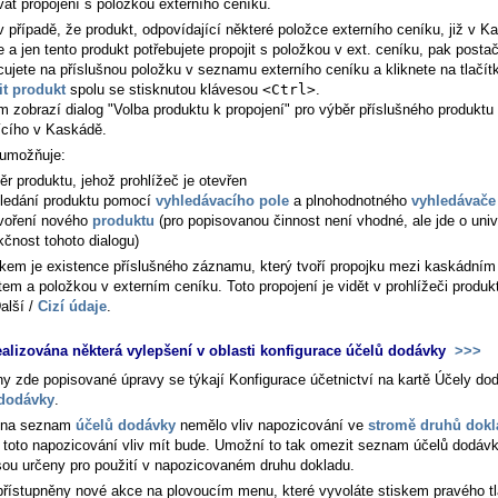
vat propojení s položkou externího ceníku.
v případě, že produkt, odpovídající některé položce externího ceníku, již v K
e a jen tento produkt potřebujete propojit s položkou v ext. ceníku, pak posta
cujete na příslušnou položku v seznamu externího ceníku a kliknete na tlačít
it produkt
spolu se stisknutou klávesou
<Ctrl>
.
m zobrazí dialog "Volba produktu k propojení" pro výběr příslušného produktu
jícího v Kaskádě.
 umožňuje:
ěr produktu, jehož prohlížeč je otevřen
ledání produktu pomocí
vyhledávacího pole
a plnohodnotného
vyhledávače
voření nového
produktu
(pro popisovanou činnost není vhodné, ale jde o univ
kčnost tohoto dialogu)
kem je existence příslušného záznamu, který tvoří propojku mezi kaskádním
tem a položkou v externím ceníku. Toto propojení je vidět v prohlížeči produk
alší /
Cizí údaje
.
ealizována některá vylepšení v oblasti konfigurace účelů dodávky
>>>
y zde popisované úpravy se týkají Konfigurace účetnictví na kartě
Účely dod
 dodávky
.
 na seznam
účelů dodávky
nemělo vliv napozicování ve
stromě druhů dok
 toto napozicování vliv mít bude. Umožní to tak omezit seznam účelů dodávk
jsou určeny pro použití v napozicovaném druhu dokladu.
přístupněny nové akce na plovoucím menu, které vyvoláte stiskem pravého tl