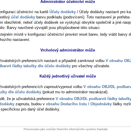
Administrátor účetnictví může
onfiguraci účetnictví na kartě
Účely dodávky
/ Účely dodávky
nastavit pro k
notlivý
účel dodávky
barvu podkladu (podsvícení). Toto nastavení je potřeba 
mi obezřetně, neboť účely dodávek se vyskytují obvykle společně a jiné nao
oliv. Barvy navržené vývojáři jsou přizpůsobené této situaci.
stejném místě v konfiguraci účetnictví provést reset barev, tedy vrátit barvy 
hozího nastavení.
Vrcholový administrátor může
živatelských preferencích nastavit a případně zamknout volbu
V obsahu OB
barvit řádky tabulky dle účelu dodávky
pro všechny uživatele.
Každý jednotlivý uživatel může
živatelských preferencích zapnout/vypnout volbu
V obsahu OBJ/DL podbarv
ulky dle účelu dodávky
(pokud mu to administrátor nezakázal).
adě, že je uživatelská preference
V obsahu OBJ/DL podbarvit řádky tabulky
 dodávky
zapnuta, budou v
obsahu Dodacího listu / Objednávky
řádky rozl
 specifickou pro daný účel dodávky.
Provozováno jako součást firemního informačního systému Kaskáda