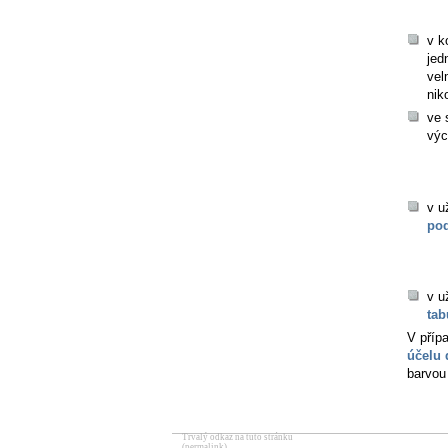
v k
jed
vel
nik
ve 
výc
v u
pod
v u
tab
V příp
účelu
barvou
Trvalý odkaz na tuto stránku
(permalink)