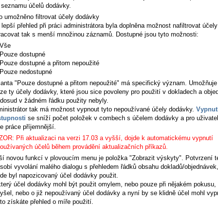
 seznamu účelů dodávky.
o umožněno filtrovat účely dodávky
 lepší přehled při práci administrátora byla doplněna možnost nafiltrovat účel
racovat tak s menší množinou záznamů. Dostupné jsou tyto možnosti:
Vše
Pouze dostupné
Pouze dostupné a přitom nepoužité
Pouze nedostupné
ianta
"Pouze dostupné a přitom nepoužité"
má specifický význam. Umožňuje 
ze ty účely dodávky, které jsou sice povoleny pro použití v dokladech a obj
 dosud v žádném řádku použity nebyly.
inistrátor tak má možnost vypnout tyto nepoužívané účely dodávky.
Vypnut
tupnosti
se sníží počet položek v combech s účelem dodávky a pro uživatel
e práce příjemnější.
OR: Při aktualizaci na verzi 17.03 a vyšší, dojde k automatickému vypnutí
oužívaných účelů během provádění aktualizačních příkazů.
ší novou funkcí v plovoucím menu je položka "Zobrazit výskyty". Potvrzení t
sobí vyvolání malého dialogu s přehledem řádků obsahu dokladů/objednávek
de byl napozicovaný účel dodávky použit.
terý účel dodávky mohl být použit omylem, nebo pouze při nějakém pokusu, 
yšel, nebo o již nepoužívaný účel dodávky a nyní by se klidně účel mohl vyp
to získáte přehled o míře použití.