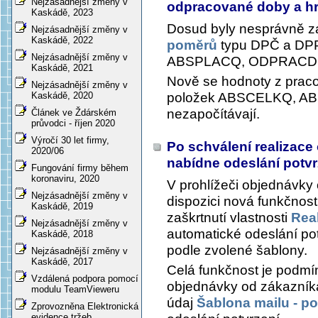
Nejzásadnější změny v
odpracované doby a 
Kaskádě, 2023
Dosud byly nesprávně z
Nejzásadnější změny v
Kaskádě, 2022
poměrů
typu DPČ a DP
Nejzásadnější změny v
ABSPLACQ, ODPRACD
Kaskádě, 2021
Nově se hodnoty z prac
Nejzásadnější změny v
položek ABSCELKQ, 
Kaskádě, 2020
nezapočítávají.
Článek ve Ždárském
průvodci - říjen 2020
Výročí 30 let firmy,
Po schválení realizac
2020/06
nabídne odeslání potvrzu
Fungování firmy během
koronaviru, 2020
V prohlížeči objednávky o
Nejzásadnější změny v
dispozici nová funkčnost
Kaskádě, 2019
zaškrtnutí vlastnosti
Rea
Nejzásadnější změny v
automatické odeslání potv
Kaskádě, 2018
podle zvolené šablony.
Nejzásadnější změny v
Kaskádě, 2017
Celá funkčnost je podmín
Vzdálená podpora pomocí
objednávky od zákazníka
modulu TeamVieweru
údaj
Šablona mailu - pot
Zprovozněna Elektronická
evidence tržeb