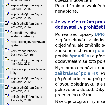
odeslání potvrzení.
Pokud šablona vyplněná 
Nejzásadnější změny v
Kaskádě, 2016
nenabídne.
Nejzásadnější změny v
Kaskádě, 2015
Je vylepšen režim pro 
Nejzásadnější změny v
dodavateli, v prohlíže
Kaskádě, 2014
Generační výměna
Po realizaci úpravy
UPK-
telefonní ústředny
zlepšilo chování z hledi
Přechod na jiný verzovací
objednání, ale změnilo 
systém
způsobem chování
pole
Nový vchod budovy
Business Centrum
použití
špendlíku
a přec
Nejzásadnější změny v
dodavatelem se toto pole
Kaskádě, 2013
Nyní proto dochází k ob
Ukončení provozu faxové
zaškrtávací pole FIX
. P
linky
při přechodech na jiné 
Nejzásadnější změny v
Kaskádě, 2012
cílovou objednávku, ale 
Nejzásadnější změny v
poli zvoleno dosud. Dík
Kaskádě, 2011
pracovního režimu.
Nejzásadnější změny v
Kaskádě, 2010
Navíc je program nyní za