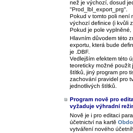
než je výchozí, dosud j
"Prod_lbl_export_prg".
Pokud v tomto poli není 
výchozí definice (i kvůli
Pokud je pole vyplněné, 
Hlavním důvodem této zm
exportu, která bude defin
je .DBF.
Vedlejším efektem této úp
teoreticky možné použít j
štítků, jiný program pro ti
zachování pravidel pro 
jednotlivých štítků.
Program nově pro edit
vyžaduje výhradní rež
Nově je i pro editaci pa
účetnictví na kartě
Obdob
vytváření nového účetn