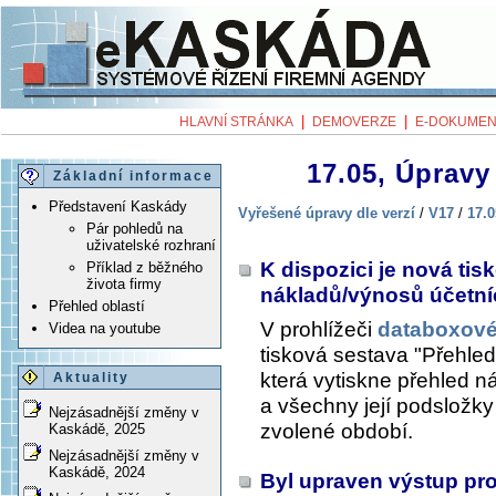
|
|
HLAVNÍ STRÁNKA
DEMOVERZE
E-DOKUMEN
17.05, Úpravy 
Základní informace
Představení Kaskády
Vyřešené úpravy dle verzí
/
V17
/
17.0
Pár pohledů na
uživatelské rozhraní
K dispozici je nová ti
Příklad z běžného
života firmy
nákladů/výnosů účetní
Přehled oblastí
V prohlížeči
databoxové
Videa na youtube
tisková sestava "Přehle
která vytiskne přehled n
Aktuality
a všechny její podsložky (
Nejzásadnější změny v
zvolené období.
Kaskádě, 2025
Nejzásadnější změny v
Kaskádě, 2024
Byl upraven výstup pr