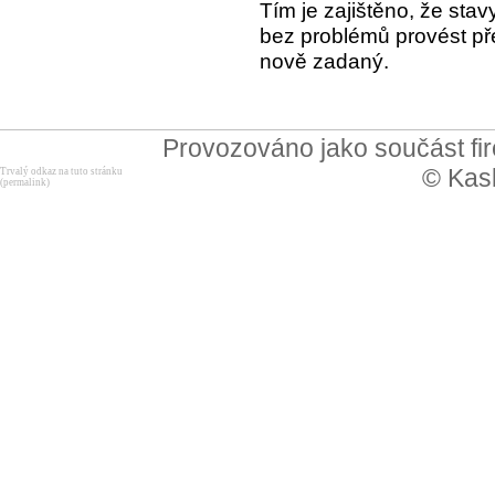
Tím je zajištěno, že stav
bez problémů provést př
nově zadaný.
Provozováno jako součást f
© Kask
Trvalý odkaz na tuto stránku
(permalink)