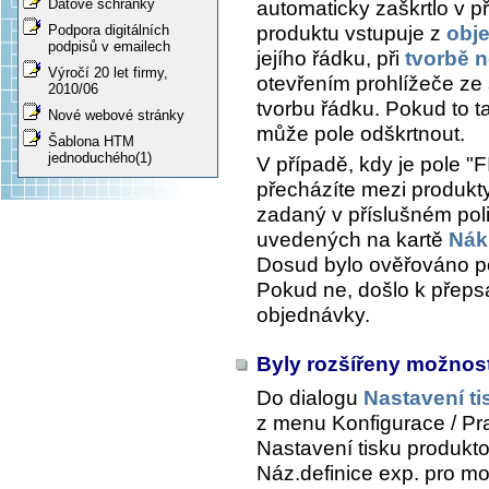
Datové schránky
automaticky zaškrtlo v p
produktu vstupuje z
obj
Podpora digitálních
podpisů v emailech
jejího řádku, při
tvorbě 
Výročí 20 let firmy,
otevřením prohlížeče z
2010/06
tvorbu řádku. Pokud to 
Nové webové stránky
může pole odškrtnout.
Šablona HTM
jednoduchého(1)
V případě, kdy je pole "
přecházíte mezi produkt
zadaný v příslušném pol
uvedených na kartě
Nák
Dosud bylo ověřováno po
Pokud ne, došlo k přeps
objednávky.
Byly rozšířeny možnost
Do dialogu
Nastavení ti
z menu
Konfigurace / Prac
Nastavení tisku produkto
Náz.definice exp.
pro mož