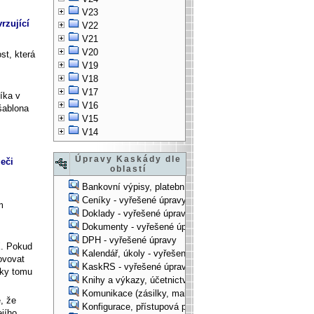
V23
rzující
V22
V21
V20
st, která
V19
V18
V17
íka v
V16
šablona
V15
V14
Úpravy Kaskády dle
eči
oblastí
Bankovní výpisy, platební příkazy - vyřešené úpravy
Ceníky - vyřešené úpravy
m
Doklady - vyřešené úpravy
Dokumenty - vyřešené úpravy
DPH - vyřešené úpravy
X
. Pokud
Kalendář, úkoly - vyřešené úpravy
ovovat
KaskRS - vyřešené úpravy
íky tomu
Knihy a výkazy, účetnictví - vyřešené úpravy
Komunikace (zásilky, mail-systém, ...) - vyřešené úpravy
, že
Konfigurace, přístupová práva, ... - vyřešené úpravy
ejího