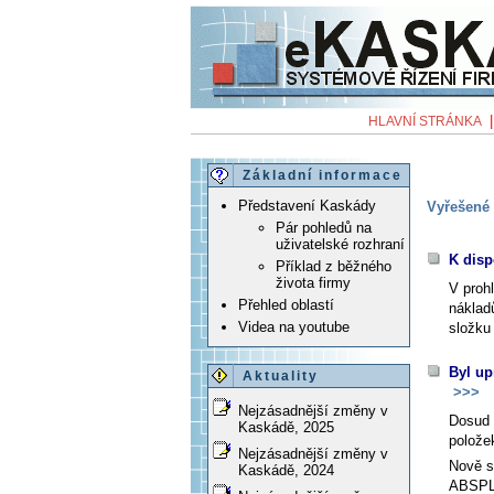
HLAVNÍ STRÁNKA
Základní informace
Představení Kaskády
Vyřešené 
Pár pohledů na
uživatelské rozhraní
K disp
Příklad z běžného
života firmy
V proh
Přehled oblastí
náklad
Videa na youtube
složku 
Byl up
Aktuality
>>>
Nejzásadnější změny v
Dosud 
Kaskádě, 2025
polož
Nejzásadnější změny v
Nově s
Kaskádě, 2024
ABSPL