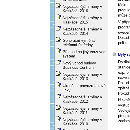
řádku, 
Nejzásadnější změny v
produk
Kaskádě, 2016
může p
Nejzásadnější změny v
V příp
Kaskádě, 2015
progra
Nejzásadnější změny v
uveden
Kaskádě, 2014
Dosud 
Generační výměna
polí s
telefonní ústředny
Přechod na jiný verzovací
Byly r
systém
Do dia
Nový vchod budovy
stanice
Business Centrum
exp.
pr
Nejzásadnější změny v
názvem
Kaskádě, 2013
Pokud v
Ukončení provozu faxové
zpětné 
linky
Pokud 
Nejzásadnější změny v
Hlavní
Kaskádě, 2012
výstupn
Nejzásadnější změny v
Vedlejš
Kaskádě, 2011
předpis
Nejzásadnější změny v
zachov
Kaskádě, 2010