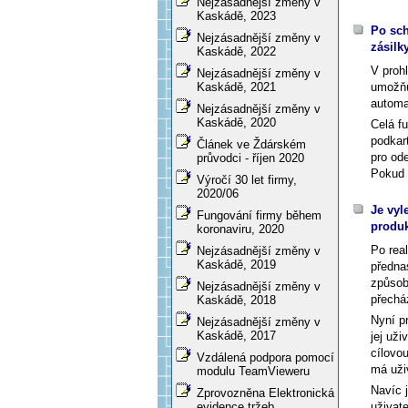
Nejzásadnější změny v
Kaskádě, 2023
Po sch
Nejzásadnější změny v
zásilky
Kaskádě, 2022
V prohl
Nejzásadnější změny v
umožňu
Kaskádě, 2021
automat
Nejzásadnější změny v
Kaskádě, 2020
Celá f
podkar
Článek ve Ždárském
pro ode
průvodci - říjen 2020
Pokud 
Výročí 30 let firmy,
2020/06
Je vyl
Fungování firmy během
produk
koronaviru, 2020
Po rea
Nejzásadnější změny v
Kaskádě, 2019
předna
způso
Nejzásadnější změny v
přechá
Kaskádě, 2018
Nyní p
Nejzásadnější změny v
Kaskádě, 2017
jej už
cílovo
Vzdálená podpora pomocí
má uži
modulu TeamVieweru
Navíc 
Zprovozněna Elektronická
uživat
evidence tržeb