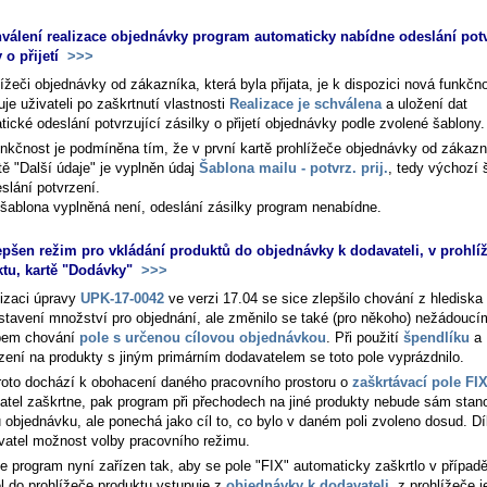
válení realizace objednávky program automaticky nabídne odeslání potv
 o přijetí
>>>
ížeči objednávky od zákazníka, která byla přijata, je k dispozici nová funkčno
je uživateli po zaškrtnutí vlastnosti
Realizace je schválena
a uložení dat
ické odeslání potvrzující zásilky o přijetí objednávky podle zvolené šablony.
unkčnost je podmíněna tím, že v první kartě prohlížeče objednávky od zákazn
tě "Další údaje" je vyplněn údaj
Šablona mailu - potvrz. prij.
, tedy výchozí 
slání potvrzení.
šablona vyplněná není, odeslání zásilky program nenabídne.
epšen režim pro vkládání produktů do objednávky k dodavateli, v prohlíž
tu, kartě "Dodávky"
>>>
lizaci úpravy
UPK-17-0042
ve verzi 17.04 se sice zlepšilo chování z hlediska
stavení množství pro objednání, ale změnilo se také (pro někoho) nežádoucí
bem chování
pole s určenou cílovou objednávkou
. Při použití
špendlíku
a
zení na produkty s jiným primárním dodavatelem se toto pole vyprázdnilo.
roto dochází k obohacení daného pracovního prostoru o
zaškrtávací pole FI
ivatel zaškrtne, pak program při přechodech na jiné produkty nebude sám stan
u objednávku, ale ponechá jako cíl to, co bylo v daném poli zvoleno dosud. D
vatel možnost volby pracovního režimu.
je program nyní zařízen tak, aby se pole "FIX" automaticky zaškrtlo v případě
el do prohlížeče produktu vstupuje z
objednávky k dodavateli
, z prohlížeče j