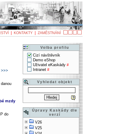
|
|
STVÍ
KONTAKTY
ZAMĚSTNÁNÍ
Volba profilu
Cizí návštěvník
Demo eShop
Uživatel eKaskády
#
Intranet
#
>>>
Vyhledat objekt
o danou
ubé mzdy
Úpravy Kaskády dle
P do
verzí
V26
V25
V24