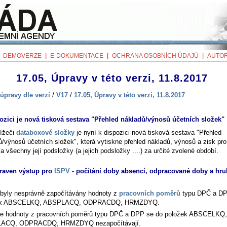
|
|
|
|
DEMOVERZE
E-DOKUMENTACE
OCHRANA OSOBNÍCH ÚDAJŮ
AUTOR
17.05, Úpravy v této verzi, 11.8.2017
úpravy dle verzí
/
V17
/
17.05, Úpravy v této verzi, 11.8.2017
ozici je nová tisková sestava "Přehled nákladů/výnosů účetních složek"
lížeči
databoxové složky
je nyní k dispozici nová tisková sestava "Přehled
ů/výnosů účetních složek", která vytiskne přehled nákladů, výnosů a zisk pr
a všechny její podsložky (a jejich podsložky ....) za určité zvolené období.
raven výstup pro
ISPV
- počítání doby absencí, odpracované doby a hr
byly nesprávně započítávány hodnoty z
pracovních poměrů
typu DPČ a DP
ek ABSCELKQ, ABSPLACQ, ODPRACDQ, HRMZDYQ.
e hodnoty z pracovních poměrů typu DPČ a DPP se do položek ABSCELKQ,
ACQ, ODPRACDQ, HRMZDYQ nezapočítávají.