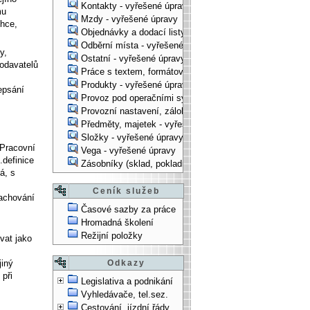
Kontakty - vyřešené úpravy
mu
Mzdy - vyřešené úpravy
chce,
Objednávky a dodací listy - vyřešené úpravy
Odběrní místa - vyřešené úpravy
y,
Ostatní - vyřešené úpravy
dodavatelů
Práce s textem, formátování, ... - vyřešené úpravy
Produkty - vyřešené úpravy
epsání
Provoz pod operačními systémy, technologické věci - vy
Provozní nastavení, zálohování, instalace, ... - vyřešen
Předměty, majetek - vyřešené úpravy
Složky - vyřešené úpravy
 Pracovní
Vega - vyřešené úpravy
.definice
Zásobníky (sklad, pokladna, bank. účet) - vyřešené úpra
á, s
Ceník služeb
zachování
Časové sazby za práce
Hromadná školení
Režijní položky
vat jako
jiný
Odkazy
 při
Legislativa a podnikání
Vyhledávače, tel.sez.
Cestování, jízdní řády