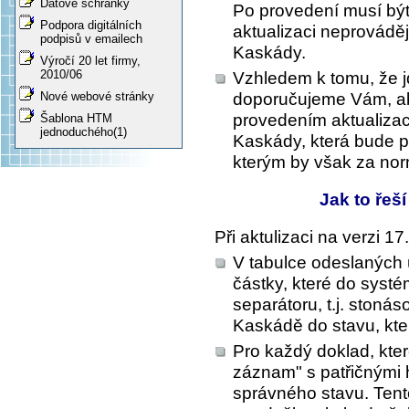
Datové schránky
Po provedení musí bý
Podpora digitálních
aktualizaci neprováděj
podpisů v emailech
Kaskády.
Výročí 20 let firmy,
2010/06
Vzhledem k tomu, že jde
doporučujeme Vám, aby
Nové webové stránky
provedením aktualizac
Šablona HTM
jednoduchého(1)
Kaskády, která bude p
kterým by však za norm
Jak to řeš
Při aktulizaci na verzi 
V tabulce odeslaných 
částky, které do syst
separátoru, t.j. ston
Kaskádě do stavu, kte
Pro každý doklad, kter
záznam" s patřičnými
správného stavu. Ten