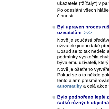
ukazatele ("žížaly") v 
Po odeslání všech hláše
činnosti.
Byl upraven proces ruš
uživatelům
>>>
Nově je součástí předáv
uživatele jiného také př
Dosud se to tak nedělo 
podmínky vyskočila chyb
bývalému uživateli, kter
Nově je ošetřeno vytváře
Pokud se o to někdo pok
tento alarm přesměrová
automatiky
a celá akce 
Bylo podpořeno lepší z
řádků různých objedn