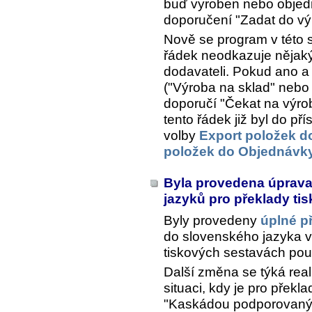
buď vyroben nebo objedn
doporučení "Zadat do vý
Nově se program v této s
řádek neodkazuje nějaký
dodavateli. Pokud ano a
("Výroba na sklad" nebo 
doporučí "Čekat na výro
tento řádek již byl do p
volby
Export položek d
položek do Objednávky
Byla provedena úprava
jazyků pro překlady ti
Byly provedeny
úplné p
do slovenského jazyka vč
tiskových sestavách použ
Další změna se týká real
situaci, kdy je pro přek
"Kaskádou podporovaný" 