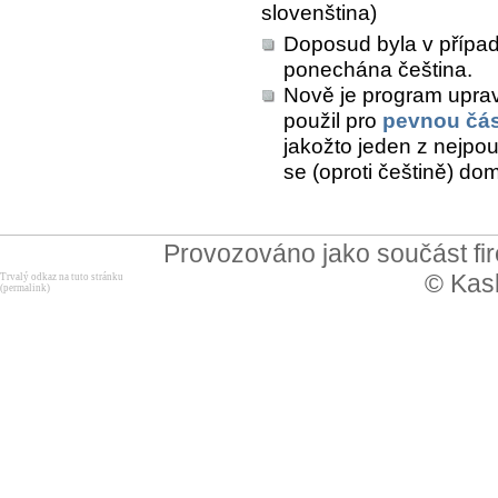
slovenština)
Doposud byla v přípa
ponechána čeština.
Nově je program upra
použil pro
pevnou čás
jakožto jeden z nejpo
se (oproti češtině) dom
Provozováno jako součást f
© Kask
Trvalý odkaz na tuto stránku
(permalink)