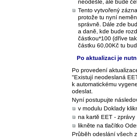
neodešle, ale bude če
Tento vytvořený zázna
protože tu nyní nemění
správně. Dále zde bud
a daně, kde bude rozd
částkou*100 (dříve ta
částku 60,00Kč tu bud
Po aktualizaci je nut
Po provedení aktualizace
"Existují neodeslaná EET 
k automatickému vygener
odeslat.
Nyní postupujte následo
v modulu Doklady klik
na kartě EET - zprávy 
likněte na tlačítko
Odes
Průběh odeslání všech 