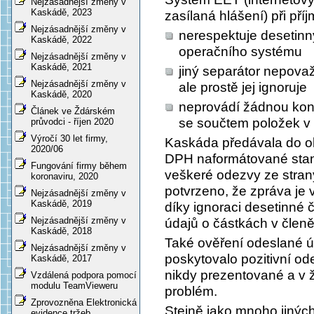
Nejzásadnější změny v
Kaskádě, 2023
zasílaná hlášení) při př
Nejzásadnější změny v
nerespektuje desetinn
Kaskádě, 2022
operačního systému
Nejzásadnější změny v
Kaskádě, 2021
jiný separátor nepovaž
Nejzásadnější změny v
ale prostě jej ignoruje
Kaskádě, 2020
neprovádí žádnou kont
Článek ve Ždárském
se součtem položek v 
průvodci - říjen 2020
Výročí 30 let firmy,
Kaskáda předávala do ob
2020/06
DPH naformátované stan
Fungování firmy během
veškeré odezvy ze strany 
koronaviru, 2020
potvrzeno, že zpráva je 
Nejzásadnější změny v
Kaskádě, 2019
díky ignoraci desetinné
Nejzásadnější změny v
údajů o částkách v člen
Kaskádě, 2018
Také ověření odeslané ú
Nejzásadnější změny v
poskytovalo pozitivní o
Kaskádě, 2017
nikdy prezentované a v 
Vzdálená podpora pomocí
modulu TeamVieweru
problém.
Zprovozněna Elektronická
Stejně jako mnoho jiných
evidence tržeb