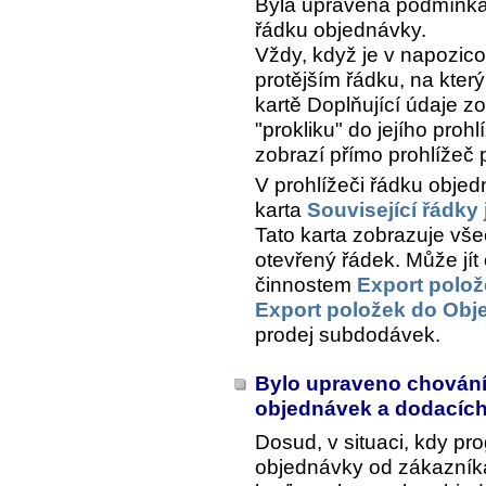
Byla upravena podmínka 
řádku objednávky.
Vždy, když je v napozi
protějším řádku, na kter
kartě
Doplňující údaje
zo
"prokliku" do jejího prohl
zobrazí přímo prohlížeč 
V prohlížeči řádku objed
karta
Související řádky
Tato karta zobrazuje vše
otevřený řádek. Může jí
činnostem
Export polo
Export položek do Obj
prodej subdodávek.
Bylo upraveno chování
objednávek a dodacích
Dosud, v situaci, kdy pr
objednávky od zákazníka