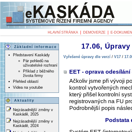
|
|
HLAVNÍ STRÁNKA
DEMOVERZE
E-DOKUMEN
17.06, Úpravy 
Základní informace
Představení Kaskády
Vyřešené úpravy dle verzí
/
V17
/
17.0
Pár pohledů na
uživatelské rozhraní
EET - oprava odesílání
Příklad z běžného
života firmy
Ačkoliv jsme při vývoji 
Přehled oblastí
kontrol vytvořených mec
Videa na youtube
který přišel kontrolní s
registrovaných na FU pro
Aktuality
Podrobnější popis násled
Nejzásadnější změny v
Kaskádě, 2025
Podstata
Nejzásadnější změny v
Kaskádě, 2024
Systém EET (internetový 