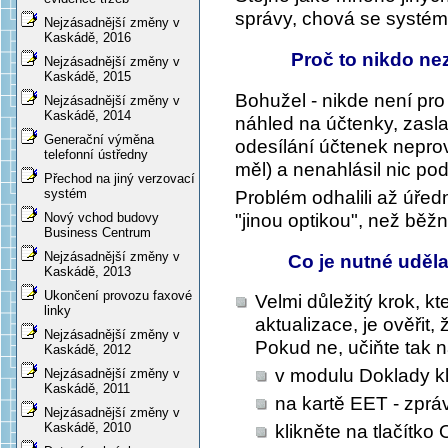
správy, chová se systém
Nejzásadnější změny v
Kaskádě, 2016
Proč to nikdo nezj
Nejzásadnější změny v
Kaskádě, 2015
Bohužel - nikde není pr
Nejzásadnější změny v
Kaskádě, 2014
náhled na účtenky, zasl
Generační výměna
odesílání účtenek neprov
telefonní ústředny
měl) a nenahlásil nic po
Přechod na jiný verzovací
systém
Problém odhalili až úřední
"jinou optikou", než běžní
Nový vchod budovy
Business Centrum
Nejzásadnější změny v
Co je nutné uděl
Kaskádě, 2013
Ukončení provozu faxové
Velmi důležitý krok, k
linky
aktualizace, je ověřit
Nejzásadnější změny v
Pokud ne, učiňte tak n
Kaskádě, 2012
v modulu Doklady kl
Nejzásadnější změny v
Kaskádě, 2011
na kartě EET - zpráv
Nejzásadnější změny v
Kaskádě, 2010
klikněte na tlačítko