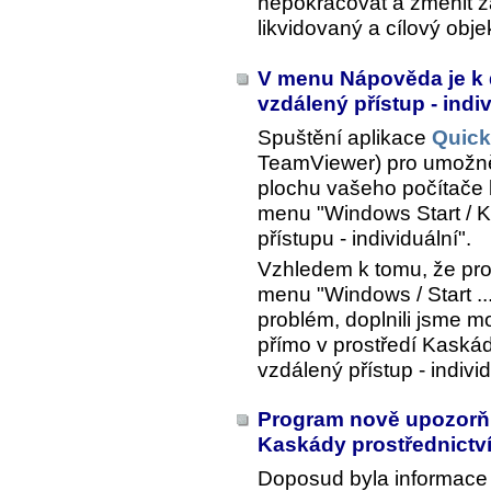
nepokračovat a změnit z
likvidovaný a cílový objek
V menu Nápověda je k d
vzdálený přístup - indi
Spuštění aplikace
Quick
TeamViewer) pro umožněn
plochu vašeho počítače 
menu "Windows Start / 
přístupu - individuální".
Vzhledem k tomu, že pro 
menu "Windows / Start ..
problém, doplnili jsme m
přímo v prostředí Kaská
vzdálený přístup - indivi
Program nově upozorňuj
Kaskády prostřednictv
Doposud byla informace 