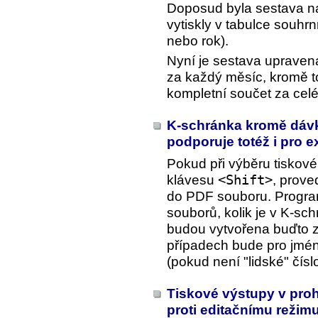
Doposud byla sestava na
vytiskly v tabulce souhr
nebo rok).
Nyní je sestava upravena
za každý měsíc, kromě to
kompletní součet za celé
K-schránka kromě dávk
podporuje totéž i pro 
Pokud při výběru tiskov
klávesu
<Shift>
, prove
do PDF souboru. Program
souborů, kolik je v K-sc
budou vytvořena buďto z
případech bude pro jméno 
(pokud není "lidské" čísl
Tiskové výstupy v proh
proti editačnímu režim