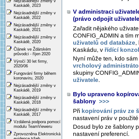
Nejzásadnější změny v
Kaskádě, 2023
V administraci uživate
Nejzásadnější změny v
Kaskádě, 2022
(právo odpojit uživatele
Nejzásadnější změny v
Zařadit nějakého uživat
Kaskádě, 2021
CONFIG_ADMIN a tím mu
Nejzásadnější změny v
uživatelů od databáze
,
Kaskádě, 2020
Kaskádu, v
řídící konz
Článek ve Ždárském
průvodci - říjen 2020
Nyní může ten, kdo sám
Výročí 30 let firmy,
vrcholový administráto
2020/06
skupiny CONFIG_ADMIN 
Fungování firmy během
koronaviru, 2020
uživatele
.
Nejzásadnější změny v
Kaskádě, 2019
Bylo upraveno kopírová
Nejzásadnější změny v
šablony
>>>
Kaskádě, 2018
Nejzásadnější změny v
Při
kopírování práv ze 
Kaskádě, 2017
nastavení práv v použité
Vzdálená podpora pomocí
Dosud bylo ze šablony p
modulu TeamVieweru
nastavení preferencí.
Zprovozněna Elektronická
evidence tržeb