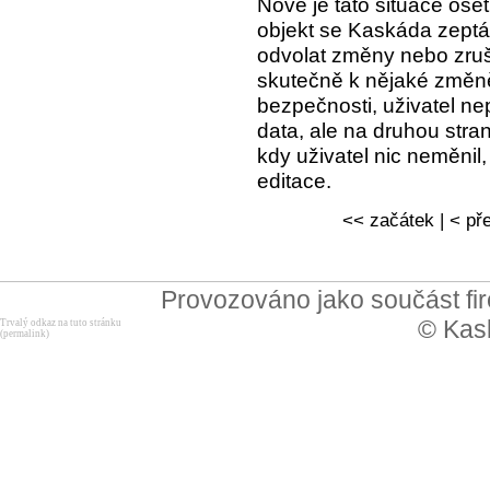
Nově je tato situace oše
objekt se Kaskáda zeptá,
odvolat změny nebo zruši
skutečně k nějaké změně 
bezpečnosti, uživatel ne
data, ale na druhou stran
kdy uživatel nic neměnil
editace.
<< začátek | < pře
Provozováno jako součást f
© Kask
Trvalý odkaz na tuto stránku
(permalink)