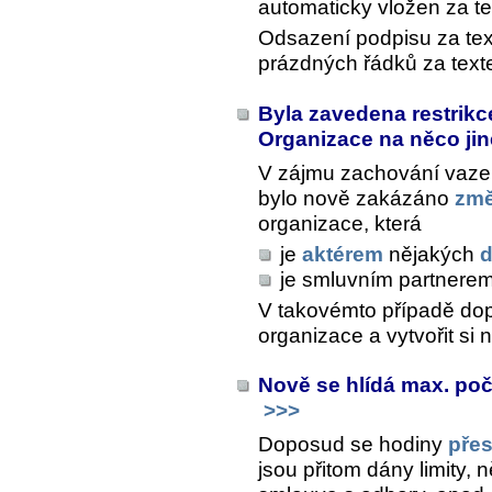
automaticky vložen za te
Odsazení podpisu za tex
prázdných řádků za text
Byla zavedena restrik
Organizace na něco ji
V zájmu zachování vazeb
bylo nově zakázáno
změ
organizace, která
je
aktérem
nějakých
d
je smluvním partnere
V takovémto případě dop
organizace a vytvořit si
Nově se hlídá max. po
>>>
Doposud se hodiny
pře
jsou přitom dány limity,