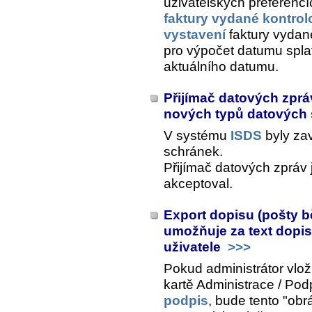
uživatelských preferenc
faktury vydané kontrol
vystavení
faktury vydan
pro výpočet datumu splat
aktuálního datumu.
Přijímač datových zprá
nových typů datových
V systému
ISDS
byly za
schránek.
Přijímač datových zpráv 
akceptoval.
Export dopisu (pošty b
umožňuje za text dopi
uživatele
>>>
Pokud administrátor vloži
kartě
Administrace / Pod
podpis
, bude tento "ob