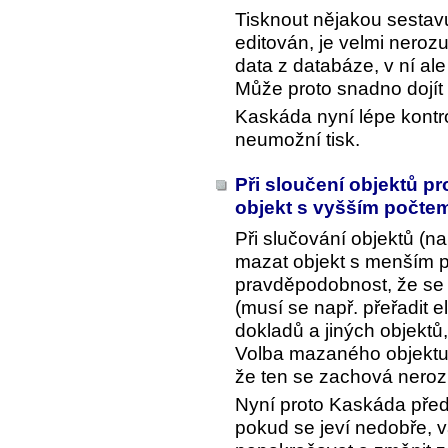
Tisknout nějakou sestavu
editován, je velmi neroz
data z databáze, v ní al
Může proto snadno dojít
Kaskáda nyní lépe kontro
neumožní tisk.
Při sloučení objektů p
objekt s vyšším počte
Při slučování objektů (n
mazat objekt s menším p
pravděpodobnost, že se n
(musí se např. přeřadit e
dokladů a jiných objektů,
Volba mazaného objektu 
že ten se zachová nero
Nyní proto Kaskáda před
pokud se jeví nedobře, 