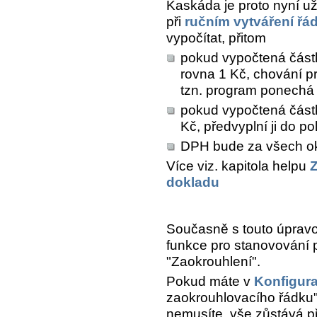
Kaskáda je proto nyní u
při
ručním vytváření řá
vypočítat, přitom
pokud vypočtená částk
rovna 1 Kč, chování p
tzn. program ponechá
pokud vypočtená část
Kč, předvyplní ji do p
DPH bude za všech ok
Více viz. kapitola helpu
Z
dokladu
Současně s touto úpravo
funkce pro stanovování 
"Zaokrouhlení".
Pokud máte v
Konfigura
zaokrouhlovacího řádku"
nemusíte, vše zůstává př