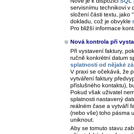
Nově je k dispozici
SQL 
servisnímu technikovi v
složení části textu, jako
dokladu, což je obvykle
Pro bližší informace kon
Nová kontrola při vyst
Při vystavení faktury, p
ručně konkrétní datum s
splatnosti od nějaké z
V praxi se očekává, že poč
vytváření faktury předv
příslušného kontaktu), b
Pokud však uživatel ne
splatnosti nastavený dat
reálném čase a vytváří fa
(nebo vše) toho pásma u
uniknout.
Aby se tomuto stavu zabr