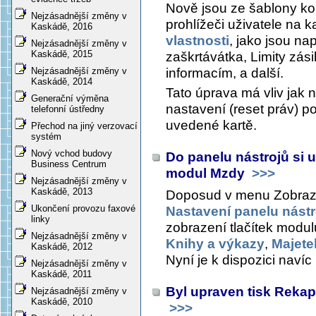
Nově jsou ze šablony kop
Nejzásadnější změny v
prohlížeči uživatele na k
Kaskádě, 2016
vlastnosti
, jako jsou nap
Nejzásadnější změny v
Kaskádě, 2015
zaškrtávátka, Limity zási
informacím, a další.
Nejzásadnější změny v
Kaskádě, 2014
Tato úprava má vliv jak 
Generační výměna
nastavení (reset práv) po
telefonní ústředny
uvedené kartě.
Přechod na jiný verzovací
systém
Nový vchod budovy
Do panelu nástrojů si u
Business Centrum
modul Mzdy
>>>
Nejzásadnější změny v
Kaskádě, 2013
Doposud v menu
Zobraze
Ukončení provozu faxové
Nastavení panelu nástr
linky
zobrazení tlačítek modul
Nejzásadnější změny v
Knihy a výkazy
,
Majete
Kaskádě, 2012
Nyní je k dispozici navíc
Nejzásadnější změny v
Kaskádě, 2011
Byl upraven tisk Reka
Nejzásadnější změny v
Kaskádě, 2010
>>>