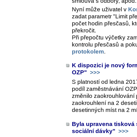
smlouva s odbory, apod.
Nyní může uživatel v
Kon
zadat parametr "Limit př
počet hodin přesčasů, k
překročit.
Při přepočtu výčetky z
kontrolu přesčasů a poku
protokolem
.
K dispozici je nový fo
OZP"
>>>
S platností od ledna 201
podíl zaměstnávání OZP",
změnilo zaokrouhlování 
zaokrouhlení na 2 deseti
desetinných míst na 2 mí
Byla upravena tisková 
sociální dávky"
>>>