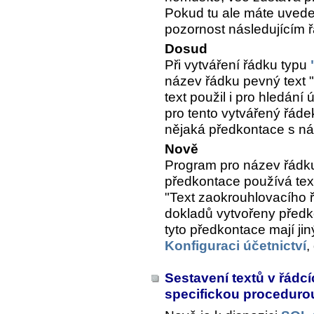
Pokud tu ale máte uveden
pozornost následujícím 
Dosud
Při vytváření řádku typu
název řádku pevný text "
text použil i pro hledání 
pro tento vytvářený řáde
nějaká předkontace s ná
Nově
Program pro název řádku
předkontace používá text
"Text zaokrouhlovacího ř
dokladů vytvořeny předk
tyto předkontace mají ji
Konfiguraci účetnictví
,
Sestavení textů v řádcí
specifickou procedur