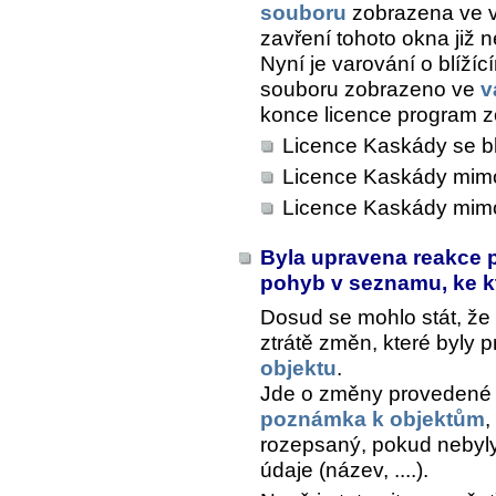
souboru
zobrazena ve v
zavření tohoto okna již n
Nyní je varování o blíží
souboru zobrazeno ve
v
konce licence program zo
Licence Kaskády se blí
Licence Kaskády mimo
Licence Kaskády mimo 
Byla upravena reakce p
pohyb v seznamu, ke k
Dosud se mohlo stát, že 
ztrátě změn, které byly 
objektu
.
Jde o změny provedené 
poznámka k objektům
,
rozepsaný, pokud nebyl
údaje (název, ....).