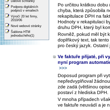
Datové schránky
Po určitou krátkou dobu 
Podpora digitálních
chyba, která způsobila 
podpisů v emailech
rekapitulace DPH na fak
Výročí 20 let firmy,
2010/06
Hodnoty v rekapitulaci b
Nové webové stránky
druhu DPH, který byl ko
Šablona HTM
Rovněž, pokud měl být k
jednoduchého(1)
doplňkový text, tak tento
pro český jazyk. Ostatní
Ve faktuře přijaté, při 
nyní program automati
>>>
Doposud program při vy
nepředvyplňoval žádnou č
zde zadá (většinou opisem
postaví z hlediska DPH.
V mnoha případech však
ve faktuře neuvádí a je na