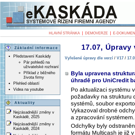
|
|
HLAVNÍ STRÁNKA
DEMOVERZE
E-DOKUMEN
17.07, Úpravy 
Základní informace
Představení Kaskády
Vyřešené úpravy dle verzí
/
V17
/
17.0
Pár pohledů na
uživatelské rozhraní
Byla upravena struktu
Příklad z běžného
života firmy
úhradě pro UniCredit 
Přehled oblastí
Po aktualizaci systému v
Videa na youtube
požadavky na strukturu
systémů, soubor exporto
Aktuality
Vykazoval drobné odchyl
Nejzásadnější změny v
a zpracování systémem.
Kaskádě, 2025
Nejzásadnější změny v
Odchylky byly odstraněn
Kaskádě, 2024
formátu Multicash je již 